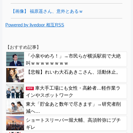
【画像】 福原遥さん、意外とあるｗ
Powered by livedoor 相互RSS
【おすすめ記事】
「小泉やめろ！」→市民らが横浜駅前で大絶
叫ｗｗｗｗｗｗｗｗ
【悲報】れいわ大石あきこさん、活動休止。
車大手工場にも女性・高齢者…軽作業ラ
NEW
インやスポットワーク
東大「貯金あと数年で尽きます」→研究者削
減へ…
ショートスリーパー堀大輔、高須幹弥にブチ
ギレ