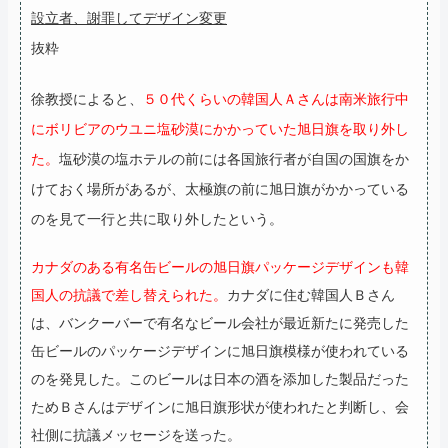
設立者、謝罪してデザイン変更
抜粋
徐教授によると、
５０代くらいの韓国人Ａさんは南米旅行中
にボリビアのウユニ塩砂漠にかかっていた旭日旗を取り外し
た。
塩砂漠の塩ホテルの前には各国旅行者が自国の国旗をか
けておく場所があるが、太極旗の前に旭日旗がかかっている
のを見て一行と共に取り外したという。
カナダのある有名缶ビールの旭日旗パッケージデザインも韓
国人の抗議で差し替えられた。
カナダに住む韓国人Ｂさん
は、バンクーバーで有名なビール会社が最近新たに発売した
缶ビールのパッケージデザインに旭日旗模様が使われている
のを発見した。このビールは日本の酒を添加した製品だった
ためＢさんはデザインに旭日旗形状が使われたと判断し、会
社側に抗議メッセージを送った。