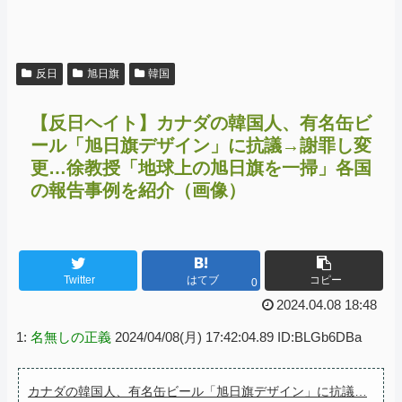
反日
旭日旗
韓国
【反日ヘイト】カナダの韓国人、有名缶ビ
ール「旭日旗デザイン」に抗議→謝罪し変
更…徐教授「地球上の旭日旗を一掃」各国
の報告事例を紹介（画像）
Twitter
はてブ
コピー
0
2024.04.08 18:48
1:
名無しの正義
2024/04/08(月) 17:42:04.89 ID:BLGb6DBa
カナダの韓国人、有名缶ビール「旭日旗デザイン」に抗議…