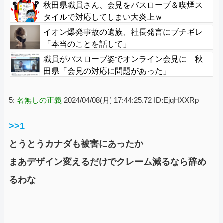
秋田県職員さん、会見をバスローブ＆喫煙ス
タイルで対応してしまい大炎上ｗ
イオン爆発事故の遺族、社長発言にブチギレ
「本当のことを話して」
職員がバスローブ姿でオンライン会見に 秋
田県「会見の対応に問題があった」
5:
名無しの正義
2024/04/08(月) 17:44:25.72 ID:EjqHXXRp
>>1
とうとうカナダも被害にあったか
まあデザイン変えるだけでクレーム減るなら辞め
るわな