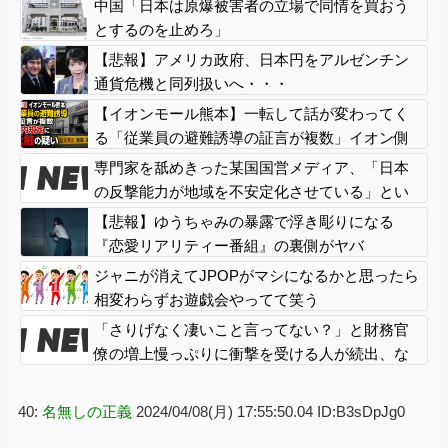
中国「日本は原爆被害者の立場で同情を買おう
とするのを止めろ」
【悲報】アメリカ政府、日本円をアルゼンチン
通貨危機と同列扱いへ・・・
【イオンモール熊本】一転して話が変わってく
る「従業員の避難誘導の証言が複数」イオン側
が社内規定に抵触していた疑い
専門家を舐めきった某国国営メディア、「日本
の反撃能力が地域を不安定化させている」とい
うストーリーで番組制作を進めようとする
【悲報】ゆうちゃみの暴露で浮き彫りになる
も……
『恋愛リアリティー番組』の裏側がヤバ
イ・・・・・
ジャニが消えてJPOPがマシになるかと思ったら
相変わらずお遊戯会やってて笑う
「さりげなく凄いこと言ってない？」と財務官
僚の増上慢っぷりに衝撃を受ける人が続出、な
ぜ官僚にすぎない財務省が……
40:
名無しの正義
2024/04/08(月) 17:55:50.04 ID:B3sDpJg0