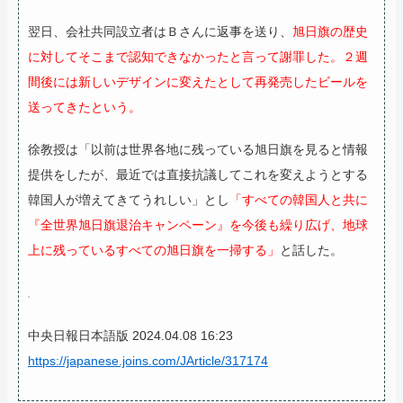
翌日、会社共同設立者はＢさんに返事を送り、
旭日旗の歴史
に対してそこまで認知できなかったと言って謝罪した。２週
間後には新しいデザインに変えたとして再発売したビールを
送ってきたという。
徐教授は「以前は世界各地に残っている旭日旗を見ると情報
提供をしたが、最近では直接抗議してこれを変えようとする
韓国人が増えてきてうれしい」とし
「すべての韓国人と共に
『全世界旭日旗退治キャンペーン』を今後も繰り広げ、地球
上に残っているすべての旭日旗を一掃する」
と話した。
中央日報日本語版 2024.04.08 16:23
https://japanese.joins.com/JArticle/317174