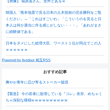
【画像】 福原遥さん、意外とあるｗ
韓国人「熊本地震で見る日本の土木技術の完全勝利をご覧
ください」→「これはすごいわ」「こういうのを見ると日
本人は何か適当に作る感じがしない・・・」「あれがまさ
に経験値である」
日本をダメにした総理大臣、ワースト１位が同点でこの人
ｗｗｗｗｗｗ
Powered by livedoor 相互RSS
おすすめ記事
爽やか青年に忍び寄るストーカー疑惑
【緊急】 今の若者に急増している『コレ』依存、めちゃく
ちゃ深刻な模様w w w w w w w w w w