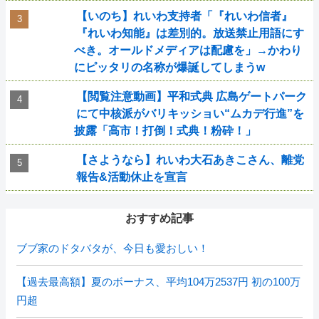
【いのち】れいわ支持者「『れいわ信者』
『れいわ知能』は差別的。放送禁止用語にす
べき。オールドメディアは配慮を」→かわり
にピッタリの名称が爆誕してしまうw
【閲覧注意動画】平和式典 広島ゲートパーク
にて中核派がバリキッショい“ムカデ行進”を
披露「高市！打倒！式典！粉砕！」
【さようなら】れいわ大石あきこさん、離党
報告&活動休止を宣言
おすすめ記事
ブブ家のドタバタが、今日も愛おしい！
【過去最高額】夏のボーナス、平均104万2537円 初の100万
円超