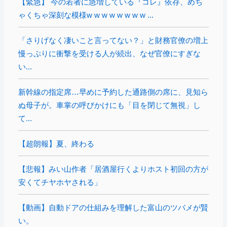
【緊急】 今の若者に急増している『コレ』依存、めち
ゃくちゃ深刻な模様w w w w w w w w ...
「さりげなく凄いこと言ってない？」と財務官僚の増上
慢っぷりに衝撃を受ける人が続出、なぜ官僚にすぎな
い...
新幹線の指定席…早めに予約した通路側の席に、見知ら
ぬ母子が。車掌の呼びかけにも「目を閉じて無視」し
て...
【超朗報】夏、終わる
【悲報】みい山作者「居酒屋行くよりホスト初回の方が
安くてチヤホヤされる」
【動画】自動ドアの仕組みを理解した富山のツバメが賢
い。