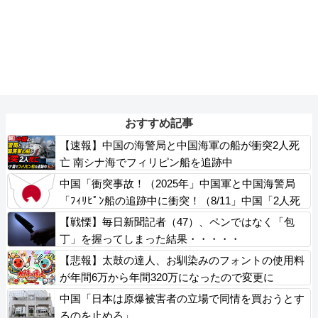
おすすめ記事
【速報】中国の海警局と中国海軍の船が衝突2人死
亡 南シナ海でフィリピン船を追跡中
中国「衝突事故！（2025年」中国軍と中国海警局
「ﾌｨﾘﾋﾟﾝ船の追跡中に衝突！（8/11」中国「2人死
亡」中国政府「1年間隠蔽」日本「隠蔽された事実
【戦慄】毎日新聞記者（47）、ペンではなく「包
報道！（2026年」→
丁」を握ってしまった結果・・・・・
【悲報】太鼓の達人、お馴染みのフォントの使用料
が年間6万から年間320万になったので変更に
中国「日本は原爆被害者の立場で同情を買おうとす
るのを止めろ」