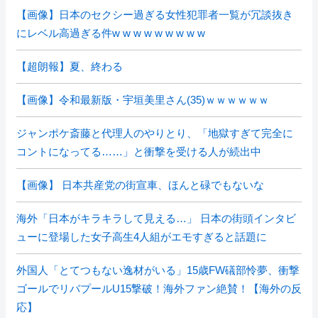
【画像】日本のセクシー過ぎる女性犯罪者一覧が冗談抜き
にレベル高過ぎる件w w w w w w w w w
【超朗報】夏、終わる
【画像】令和最新版・宇垣美里さん(35)ｗｗｗｗｗｗ
ジャンポケ斎藤と代理人のやりとり、「地獄すぎて完全に
コントになってる……」と衝撃を受ける人が続出中
【画像】 日本共産党の街宣車、ほんと碌でもないな
海外「日本がキラキラして見える…」 日本の街頭インタビ
ューに登場した女子高生4人組がエモすぎると話題に
外国人「とてつもない逸材がいる」15歳FW礒部怜夢、衝撃
ゴールでリバプールU15撃破！海外ファン絶賛！【海外の反
応】