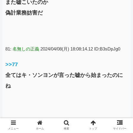
また嘘こいたのか
偽計業務妨害だ
81:
名無しの正義
2024/04/08(月) 18:08:14.12 ID:B3sDpJg0
>>77
全てはキ・ソンヨンが言った嘘から始まったのに
ね
80:
名無しの正義
2024/04/08(月) 18:08:12.46 ID:0o7L4HfU
メニュー
ホーム
検索
トップ
サイドバー