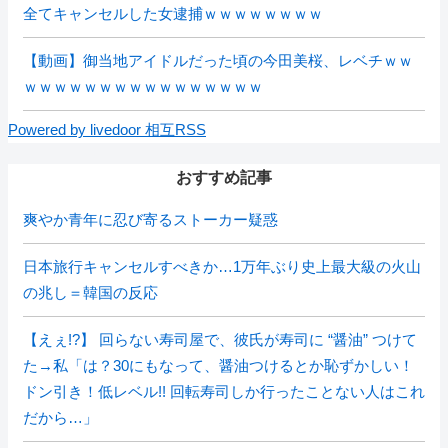
全てキャンセルした女逮捕ｗｗｗｗｗｗｗｗ
【動画】御当地アイドルだった頃の今田美桜、レベチｗｗ
ｗｗｗｗｗｗｗｗｗｗｗｗｗｗｗｗ
Powered by livedoor 相互RSS
おすすめ記事
爽やか青年に忍び寄るストーカー疑惑
日本旅行キャンセルすべきか…1万年ぶり史上最大級の火山
の兆し＝韓国の反応
【えぇ!?】 回らない寿司屋で、彼氏が寿司に “醤油” つけて
た→私「は？30にもなって、醤油つけるとか恥ずかしい！
ドン引き！低レベル!! 回転寿司しか行ったことない人はこれ
だから…」