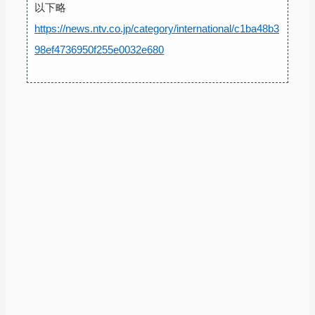
以下略
https://news.ntv.co.jp/category/international/c1ba48b3
98ef4736950f255e0032e680