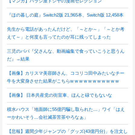
【マンガ】バラシ屋トシヤの漫画セレクション
『ほの暮しの庭』Switch2版 21,965本、Switch版 12,458本
先生から電話があったんだけど、「～とか～」「～とか考
えて～」と何度も言ってたのが耳に残ってしまった
三児のパパ『父さんな、動画編集で食っていこうと思うん
だ』→結果
【画像】カリスマ美容師さん、ココリコ田中みたいなチー
牛を大変身させた結果がこちらw w w w w w w w w w w
【画像】 日本共産党の街宣車、ほんと碌でもないな
積水ハウス「地面師に55億円騙し取られた…」ワイ「はえ
ーかわいそう…会社滅茶苦茶やろなぁ」
【悲報】週間少年ジャンプの「グッズ(43億円分)」を注文し