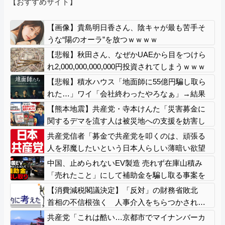
【おすすめサイト】
【画像】貴島明日香さん、陰キャが最も苦手そ
うな“陽のオーラ”を放つｗｗｗｗ
【悲報】秋田さん、なぜかUAEから目をつけら
れ2,000,000,000,000円投資されてしまうｗｗｗ
ｗｗ
【悲報】積水ハウス「地面師に55億円騙し取ら
れた…」ワイ「会社終わったやろなぁ」→結果
ｗｗｗｗ
【熊本地震】共産党・寺本けんた「災害募金に
関するデマを流す人は被災地への支援を妨害し
ていることを自覚してください」 ネット「では
共産党信者「募金で共産党を叩くのは、頑張る
熊本に直接募金すればいいだけですね！」
人を邪魔したいという日本人らしい薄暗い欲望
のせい」
中国、止められないEV製造 売れず在庫山積み
「売れたこと」にして補助金を騙し取る事案を
思いつきが横行
【消費減税閣議決定】「反対」の財務省敗北
首相の不信根強く 人事介入をちらつかされ…
共産党「これは酷い…京都市でマイナンバーカ