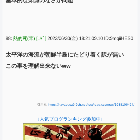
基本的な知識のなさが問題
88:
熱的死(茸) [ﾆﾀﾞ]
2023/06/30(金) 18:21:09.10 ID:9mqiiHES0
太平洋の海流が朝鮮半島にたどり着く訳が無い
この事を理解出来ないww
引用元:
https://hayabusa9.5ch.net/test/read.cgi/news/1688106424/
↓人気ブログランキング参加中↓