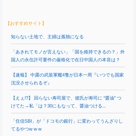
【おすすめサイト】
知らない土地で、主婦は孤独になる
「あきれてモノが言えない」「国を維持できるの？」外
国人の永住許可要件の厳格化で在日中国人の本音は？
【速報】 中露の武装軍艦4隻が日本一周『いつでも国家
沈没させられるぞ』
【えぇ!?】 回らない寿司屋で、彼氏が寿司に “醤油” つ
けてた→私「は？30にもなって、醤油つける...
「住信SBI」が「ドコモの銀行」に変わってうんざりし
てるやつw w w