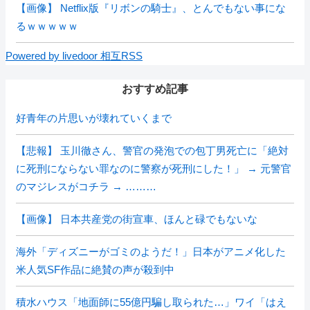
【画像】 Netflix版『リボンの騎士』、とんでもない事にな
るｗｗｗｗｗ
Powered by livedoor 相互RSS
おすすめ記事
好青年の片思いが壊れていくまで
【悲報】 玉川徹さん、警官の発泡での包丁男死亡に「絶対
に死刑にならない罪なのに警察が死刑にした！」 → 元警官
のマジレスがコチラ → ………
【画像】 日本共産党の街宣車、ほんと碌でもないな
海外「ディズニーがゴミのようだ！」日本がアニメ化した
米人気SF作品に絶賛の声が殺到中
積水ハウス「地面師に55億円騙し取られた…」ワイ「はえ