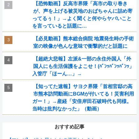
【恐怖動画】反高市界隈「高市の取り巻き
が、声を上げる被災地のおばちゃんに詰め寄
ってるぅ！」→よく聞くと何やらヤバいこと
を言っていると話題に…
【必見動画】熊本総合病院 地震発生時の手術
室の映像が色んな意味で衝撃的だと話題に
【超絶大悲報】左派&一部の永住外国人「外
国人にも生活保護をよこせ！(ﾊﾞﾝｯﾊﾞﾝｯﾊﾞﾝｯ」
入管庁「ほーん…」→
【知ってた速報】サヨク界隈「首相官邸の高
市熊本訪問動画にBGMが付いてる！災害利用
ガー！」→産経「安倍岸田石破時代も同様。
当時は批判なかった」（動画）
おすすめ記事