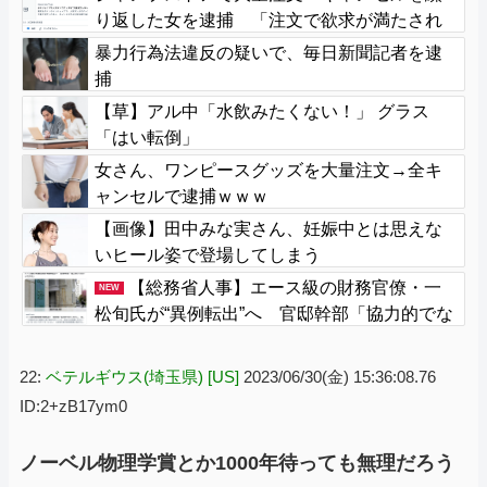
り返した女を逮捕 「注文で欲求が満たされ
た」総額43億円
暴力行為法違反の疑いで、毎日新聞記者を逮
捕
【草】アル中「水飲みたくない！」 グラス
「はい転倒」
女さん、ワンピースグッズを大量注文→全キ
ャンセルで逮捕ｗｗｗ
【画像】田中みな実さん、妊娠中とは思えな
いヒール姿で登場してしまう
【総務省人事】エース級の財務官僚・一
NEW
松旬氏が“異例転出”へ 官邸幹部「協力的でな
かったから」
22:
ベテルギウス(埼玉県) [US]
2023/06/30(金) 15:36:08.76
ID:2+zB17ym0
ノーベル物理学賞とか1000年待っても無理だろう