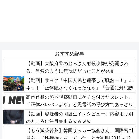
おすすめ記事
【動画】大阪府警のおっさん射殺映像が公開され
る。当然のように無抵抗だったことが発覚
【動画】サヨク「中国人民と連帯して戦おー！」…
ネット「正体隠さなくなったなぁ」「普通に外患誘
致じゃないのかな」
高市首相の熊本視察動画にケチを付けたタレント、
「正体バレバレよな」と黒電話の呼び方であっさり
と……
【動画】容疑者の同級生インタビュー、内容より別
のところに注目集まるｗｗｗｗ
【もう滅茶苦茶】韓国サッカー協会さん、国際審判
員らに『性接待』をしていたことが判明 2011～12