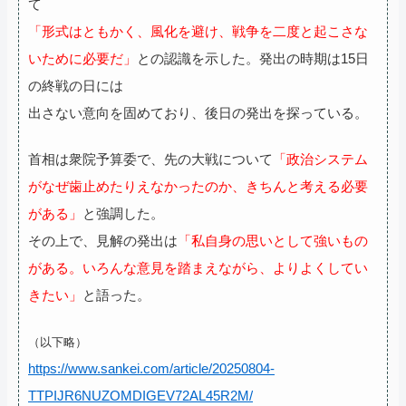
て
「形式はともかく、風化を避け、戦争を二度と起こさな
いために必要だ」
との認識を示した。発出の時期は15日
の終戦の日には
出さない意向を固めており、後日の発出を探っている。
首相は衆院予算委で、先の大戦について
「政治システム
がなぜ歯止めたりえなかったのか、きちんと考える必要
がある」
と強調した。
その上で、見解の発出は
「私自身の思いとして強いもの
がある。いろんな意見を踏まえながら、よりよくしてい
きたい」
と語った。
（以下略）
https://www.sankei.com/article/20250804-
TTPIJR6NUZOMDIGEV72AL45R2M/