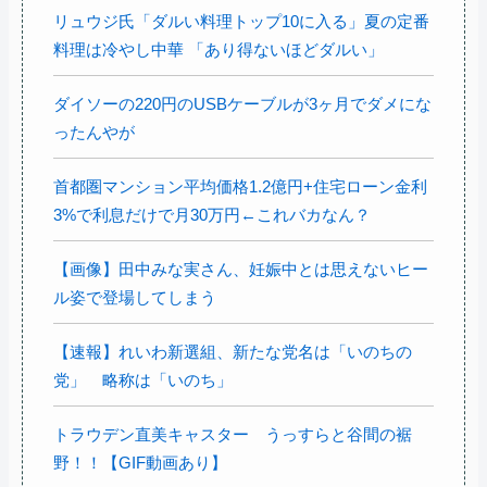
リュウジ氏「ダルい料理トップ10に入る」夏の定番
料理は冷やし中華 「あり得ないほどダルい」
ダイソーの220円のUSBケーブルが3ヶ月でダメにな
ったんやが
首都圏マンション平均価格1.2億円+住宅ローン金利
3%で利息だけで月30万円←これバカなん？
【画像】田中みな実さん、妊娠中とは思えないヒー
ル姿で登場してしまう
【速報】れいわ新選組、新たな党名は「いのちの
党」 略称は「いのち」
トラウデン直美キャスター うっすらと谷間の裾
野！！【GIF動画あり】