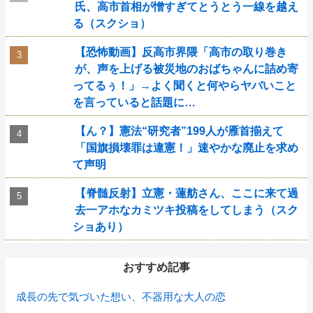
氏、高市首相が憎すぎてとうとう一線を越え
る（スクショ）
【恐怖動画】反高市界隈「高市の取り巻き
が、声を上げる被災地のおばちゃんに詰め寄
ってるぅ！」→よく聞くと何やらヤバいこと
を言っていると話題に…
【ん？】憲法“研究者”199人が雁首揃えて
「国旗損壊罪は違憲！」速やかな廃止を求め
て声明
【脊髄反射】立憲・蓮舫さん、ここに来て過
去一アホなカミツキ投稿をしてしまう（スク
ショあり）
おすすめ記事
成長の先で気づいた想い、不器用な大人の恋