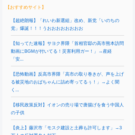
【おすすめサイト】
【超絶朗報】「れいわ新選組」改め、新党「いのちの
党」爆誕！！！うおおおおおおおお
【知ってた速報】サヨク界隈「首相官邸の高市熊本訪問
動画にBGMが付いてる！災害利用ガー！」→産経
「安...
【恐怖動画】反高市界隈「高市の取り巻きが、声を上げ
る被災地のおばちゃんに詰め寄ってるぅ！」→よく聞
く...
【移民政策反対】イオンの売り場で唐揚げを食う中国人
の子供
【炎上】藤沢市「モスク建設と土葬も許可します」→3