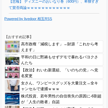
【悲報】 ディズニーのおいなり巻（600円）、卑猥すぎ
て賛否両論ｗｗｗｗｗｗｗｗｗｗｗｗ
Powered by livedoor 相互RSS
【おすすめ記事】
高市政権「減税します」→財源「これから考
えます」
平和の日に黙祷もせずデモで暴れるパヨクさ
んたち
【政治】れいわ新選組、「いのちの党」へ党
名変更
女さん、ワンピースグッズを大量注文→全キ
ャンセルで逮捕ｗｗｗ
株式投資、若年男性の自信喪失の原因に-6割超
が「人生の敗者」自認