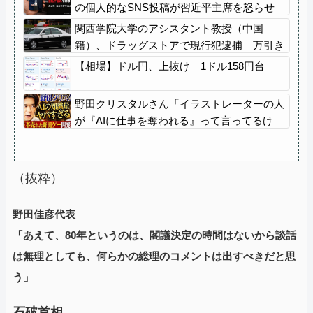
の個人的なSNS投稿が習近平主席を怒らせ
た」
関西学院大学のアシスタント教授（中国
籍）、ドラッグストアで現行犯逮捕 万引き
容疑
【相場】ドル円、上抜け 1ドル158円台
野田クリスタルさん「イラストレーターの人
が『AIに仕事を奪われる』って言ってるけ
ど、あなた達は"仕事を奪う側"じゃない？」
（抜粋）
野田佳彦代表
「あえて、80年というのは、閣議決定の時間はないから談話
は無理としても、何らかの総理のコメントは出すべきだと思
う」
石破首相