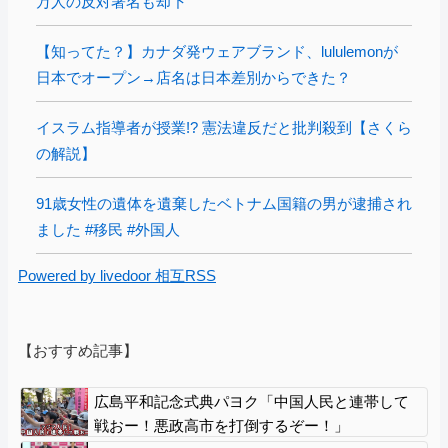
万人の反対署名も却下
【知ってた？】カナダ発ウェアブランド、lululemonが
日本でオープン→店名は日本差別からできた？
イスラム指導者が授業!? 憲法違反だと批判殺到【さくら
の解説】
91歳女性の遺体を遺棄したベトナム国籍の男が逮捕され
ました #移民 #外国人
Powered by livedoor 相互RSS
【おすすめ記事】
広島平和記念式典パヨク「中国人民と連帯して
戦おー！悪政高市を打倒するぞー！」