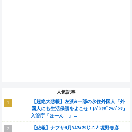
人気記事
【超絶大悲報】左派&一部の永住外国人「外
国人にも生活保護をよこせ！(ﾊﾞﾝｯﾊﾞﾝｯﾊﾞﾝｯ」
入管庁「ほーん…」→
【悲報】ナフサ6月ﾂﾑﾂﾑおじこと境野春彦