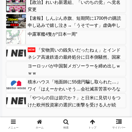
【政治】れいわ新選組、「いのちの党」へ党名
変更
【速報】しんぶん赤旗、短期間に1700件の購読
申し込みで嬉し泣き→「うそでーす」虚偽申し
込みと判明→ 共産党が刑事告訴「厳重な処罰を
中露軍艦4隻が“日本一周”
求める」
「安物買いの銭失いだったねぇ」とインド
NEW
ネシア高速鉄道の最終処分に日本側騒然、国家
予算は使わないというと何が財源なんだ？
ヨーロッパが中国製メガソーラーを締め出しｗ
ｗｗ
積水ハウス「地面師に55億円騙し取られた…」
ワイ「はえーかわいそう…会社滅茶苦茶やろな
ぁ」
「やつらの目は節穴か？」と日米に見切りをつ
けた欧州投資家の選択に衝撃を受ける人が続
出、日英米の資産を処分して代わりに選んだの
は……
86:
名無しの正義
2025/08/04(月) 15:41:31.17 ID:RPpk1zcc0
メニュー
ホーム
検索
トップ
サイドバー