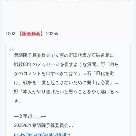
1002:
【国会動画】
2025//
衆議院予算委員会で立憲の野田代表が石破首相に、
戦後80年のメッセージを促すような質問。野「何ら
かのコメントを出すべきでは？」→石「風化を避
け、戦争を二度と起こさないために発出は必要」→
野「本人がやり遂げたいと思うことをやり遂げるべ
き」
—文字起こし—
2025/8/4 衆議院予算委員会…
pic.twitter.com/oxb0DDu0hR