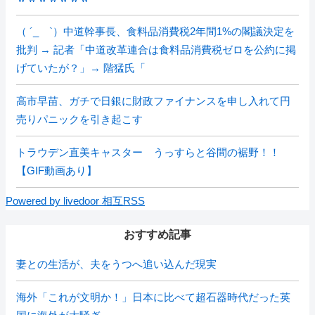
（ ´_ゝ`）中道幹事長、食料品消費税2年間1%の閣議決定を
批判 → 記者「中道改革連合は食料品消費税ゼロを公約に掲
げていたが？」→ 階猛氏「
高市早苗、ガチで日銀に財政ファイナンスを申し入れて円
売りパニックを引き起こす
トラウデン直美キャスター うっすらと谷間の裾野！！
【GIF動画あり】
Powered by livedoor 相互RSS
おすすめ記事
妻との生活が、夫をうつへ追い込んだ現実
海外「これが文明か！」日本に比べて超石器時代だった英