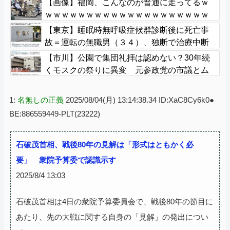
【画像】福岡、こんなのが普通に走ってるｗ
ｗｗｗｗｗｗｗｗｗｗｗｗｗｗｗｗｗｗｗｗ
ｗｗｗｗｗｗｗｗｗｗｗｗｗｗｗｗｗｗｗ
【東京】睡眠時無呼吸症候群診断後に死亡事
故＝運転の無職男（３４）、独断で治療中断
―危険運転致死罪適用も
【市川】公園で集団礼拝は認めない？30年続
くモスクの祭りに異変 元参政党の市議とム
スリムは「直接話そう」 ＳＮＳと地元に温
度差
1:
名無しの正義
2025/08/04(月) 13:14:38.34 ID:XaC8Cy6k0●
BE:886559449-PLT(23222)
石破茂首相、戦後80年の見解は「形式はともかく必
要」 衆院予算委で認識示す
2025/8/4 13:03
石破茂首相は4日の衆院予算委員会で、戦後80年の節目に
あたり、先の大戦に関する自身の「見解」の発出につい