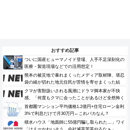
おすすめ記事
ついに国産ヒューマノイド登場、人手不足深刻化の
医療・製造現場などでの活用想定！
熊本の被災地で暴れまくったメディア取材陣、堪忍
袋の緒が切れた地元住民が苦情を寄せまくった結
果……
クマが害獣扱いされる風潮にドラマ脚本家が不快
感、「何度もクマに会ったことがあるけど全然怖く
なかった」と主張しており……
首都圏マンション平均価格1.2億円+住宅ローン金利
3%で利息だけで月30万円←これバカなん？
積水ハウス「地面師に55億円騙し取られた…」ワイ
「はえーかわいそう…会社滅茶苦茶やろなぁ」