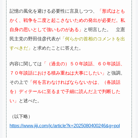
記憶の風化を避ける必要性に言及しつつ、
「形式はとも
かく、戦争を二度と起こさないための発出が必要だ。私
自身の思いとして強いものがある」
と明言した。 立憲
民主党の野田佳彦代表が
「何らかの首相のコメントを出
すべきだ」
と求めたことに答えた。
内容に関しては
「（過去の）５０年談話、６０年談話、
７０年談話における積み重ねは大事にしたい」
と強調。
その上で
「何を言わなければならないかは、（各談話
を）ディテールに至るまで子細に読んだ上で判断した
い」
と述べた。
（以下略）
https://www.jiji.com/jc/article?k=2025080400246&g=pol