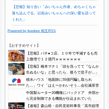
【悲報】知り合い「みいちゃん作者、めちゃくちゃ
落ち込んでる。以前みいちゃんへの深い愛を語って
くれた」
Powered by livedoor 相互RSS
【おすすめサイト】
【悲報】パチ●コ店、１０年で半減するも売
上微増で１２億円ｗｗｗｗｗｗｗ
【悲報】橋本マナミ「頭を洗ってて『なんか
生ぬるいな』と思ったら、後ろで息子が…」
積水ハウス「地面師に55億円騙し取られ
た…」ワイ「はえーかわいそう…会社滅茶苦
茶やろなぁ」
中国製ルーター20機種にバックドア 外部か
ら完全制御できる機能が仕込まれていた
【速報】森山裕・自民党前幹事長「高市総理