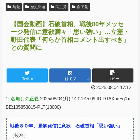
与党
歴史問題
民主党
自民党
【国会動画】石破首相、戦後80年メッセ
ージ発信に意欲満々「思い強い」…立憲・
野田代表「何らか首相コメント出すべき」
との質問に
Twitter
はてブ
コピー
0
2025.08.04 17:12
1:
名無しの正義
2025/08/04(月) 14:04:45.09 ID:DT8XugFq0●
BE:135853815-PLT(13000)
戦後８０年、見解発信に意欲 石破首相「思い強い」
（抜粋）