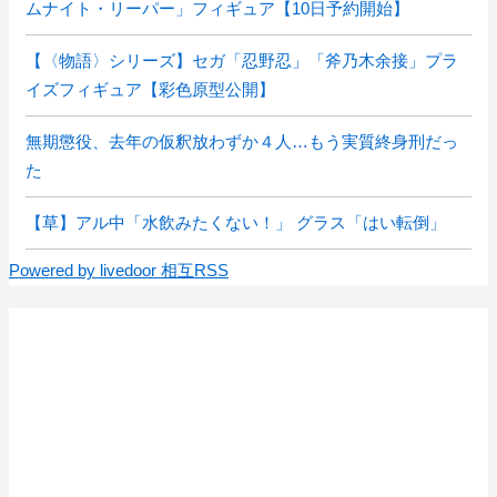
ムナイト・リーパー」フィギュア【10日予約開始】
【〈物語〉シリーズ】セガ「忍野忍」「斧乃木余接」プラ
イズフィギュア【彩色原型公開】
無期懲役、去年の仮釈放わずか４人…もう実質終身刑だっ
た
【草】アル中「水飲みたくない！」 グラス「はい転倒」
Powered by livedoor 相互RSS