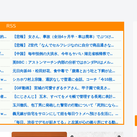
RSS
..
【悲報】 女さん、事故（全治4ヶ月半・車は廃車）でぶつけ...
【悲報】 Z世代「なんでセルフレジなのに自分で商品通さな...
..
【中国】 毎年恒例の大洪水、今年もヤバい 湖北省秭帰県で...
英BBC：アストンマーチン内部の分析ではホンダPUはメル...
..
元日向坂46・松田好花、食中毒で「腹痛とおう吐と下痢が止...
..
シカホワ村上宗隆、通訳なしで普通に会話。コーチ「今10段...
.
【GIF動画】 宮城の可愛すぎるチアさん、甲子園で発見さ...
..
【にじさんじ】 五木、すべてをメモ帳で管理する長尾に表計...
玉川徹氏、包丁男に発砲した警官の行動について「死刑になら...
..
義兄嫁が自宅をサロンにして姪を毎日ウトメへ預ける生活に。...
「毎日、渋谷でデモが起きてる」と左派が心の拠り所にする動...
日本製紙の記者会見に出席した某メディア記者、被害者の個人...