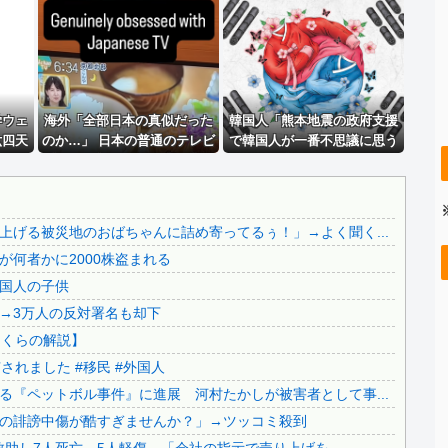
..
兄嫁「正月に帰るから、ゲームと、いいお肉と酒と、お風呂グ...
..
【恐怖動画】反高市界隈「高市の取り巻きが、声を上げる被災...
【速報】 中国、ガチで逝く
【動画】 新型のさすまた、限界突破ｗｗｗｗｗｗ
..
学ウェ
【画像】 パッパ「妻と子供と海に来た」パシャ←想像の20...
海外「全部日本の真似だった
韓国人「熊本地震の政府支援
六四天
のか…」 日本の普通のテレビ
で韓国人が一番不思議に思う
..
【画像】 福岡、こんなのが普通に走ってるｗｗｗｗｗｗｗｗ...
戒処分
番組が最新SNSの数十年先を
事がこれ」
..
【察し】佐賀のブランドいちご「いちごさん」の苗が何者かに...
行っていたと話題に
に
【移民政策反対】イオンの売り場で唐揚げを食う中国人の子供
げる被災地のおばちゃんに詰め寄ってるぅ！」→よく聞く...
..
【炎上】藤沢市「モスク建設と土葬も許可します」→3万人の...
何者かに2000株盗まれる
..
91歳女性の遺体を遺棄したベトナム国籍の男が逮捕されまし...
国人の子供
【終わりの始まり】日本保守党・百田尚樹代表による『ペット...
→3万人の反対署名も却下
【爆発事故】イオンモール熊本での捜索終了 12人救助し7...
さくらの解説】
.
日本旅行キャンセルすべきか…1万年ぶり史上最大級の火山の...
れました #移民 #外国人
..
無気力な韓国代表、オーストリアにも0-1で敗北…3月のA...
『ペットボル事件』に進展 河村たかしが被害者として事...
..
3.1節がある月なのに…3月のカレンダーに日本の富士山・...
の誹謗中傷が酷すぎませんか？」→ツッコミ殺到
..
韓国代表、コートジボワールに0対4で完敗＝韓国の反応