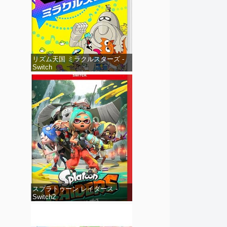
リズム天国 ミラクルスターズ -
Switch
スプラトゥーン レイダース -
Switch2