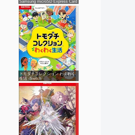
Samsung microSD Express Card
256GB for Nintendo Switch 2(サ
ムスン マイクロSDエクスプレス
カード 256GB) 【Amazon.co.jp
限定特典】Nintendo S
トモダチコレクション わくわく
生活 -Switch