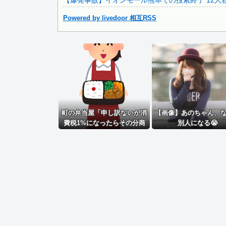
【爆発事故】イオンモール熊本での捜索終了 12人救
Powered by livedoor 相互RSS
Powered by livedoor 相互RSS
町の弁当屋「申し訳ないが消
【画像】あのちゃん、
費税1%になったらその分商
別人になる😭
品代を値上げするわ」