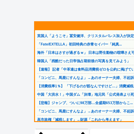
英国人「ようこそ」冨安健洋、クリスタルパレス加入が決定的.
「Fate/EXTELLA」初回特典の赤青セイバー「純真...
海外「日本はさすが過ぎるｗ」 日本は野生動物の喧嘩さえ可.
韓国人「残酷だった日帝強占期前後の写真を見てみよう」
【速報】 記者「中革連は食料品消費税ゼロを公約に掲げてい.
「コンビニ、馬鹿にすんなよ」→あのオーナー夫婦、不起訴ｗ.
【消費税率1％】 「下げるのが筋なんですけど…」消費減税..
中国「大洪水！」中国ダム「決壊」地元民「公式発表より死者.
【悲報】ジャンプ、ついに98万部…全盛期653万部からこ...
「コンビニ、馬鹿にすんなよ」→あのオーナー夫婦、不起訴ｗ.
高市政権「減税します」→財源「これから考えます」
イオン爆発事故、原因はLPG漏れか…経産省が全国一斉点検