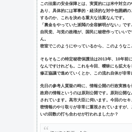
この法案の安全保障とは、実質的には米中対立の
あり、具体的には軍事的・経済的な対中包囲網の
するのか、これを決める重大な法案なんです。
「裏金をやっていた派閥の全容解明がない」です
自民党、与党の政権が、国民に秘密作っていいで
ん。
密室でこのようにやっているから、このようなこ
そもそもこの特定秘密保護法は2013年、10年
なんですけれども。これを今回、曖昧にも拡大を
修正協議で進めていくとか、この流れ自体が非常
先日の参考人質疑の時に、情報公開の行政実務を
政府の情報というのは原則公開です。原則公開な
されています。高市大臣に伺います。今回のセキ
密情報のやり取りが非常に重視されていますが、
いの回数の打ち合わせが行われましたか？