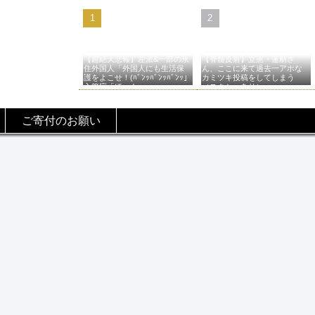
【超絶大悲報】左派&一部の永
【脊髄反射】立憲・蓮舫さ
住外国人「外国人にも生活保
ん、ここに来て過去一アホな
護をよこせ！(ﾊﾞﾝｯﾊﾞﾝｯﾊﾞﾝｯ」
カミツキ投稿をしてしまう
入管庁「ほーん…」→
（スクショあり）
ご寄付のお願い