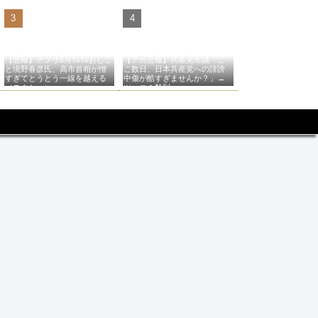
【悲報】ナフサ6月ﾂﾑﾂﾑおじこ
【アカ悲報】共産党市議「こ
と境野春彦氏、高市首相が憎
こ数日、日本共産党への誹謗
すぎてとうとう一線を越える
中傷が酷すぎませんか？」→
（スクショ）
ツッコミ殺到