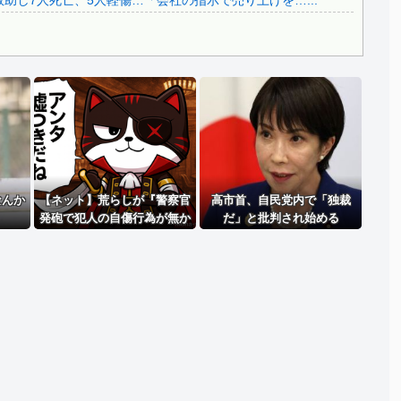
助し7人死亡、5人軽傷…「会社の指示で売り上げを…...
Powered by livedoor 相互RSS
なんか
【ネット】荒らしが『警察官
高市首、自民党内で「独裁
発砲で犯人の自傷行為が無か
だ」と批判され始める
ったことにされた』記事に
「難癖な記事」とイチャモン
→自傷行為の動画が拡散して
マスゴミの偏向報道確定