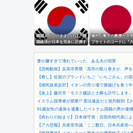
義兄嫁が自宅をサロンにして姪を毎日ウトメへ預ける生活に。.
【驚愕】ユーチューバー「撮影で使うから、この高級時計も車.
figmaテーブル美術館「天使像」可動フィギュア【再販予...
【模型誌】「ガンプラカタログ2026 GWXメモリアル編...
韓国人「このままいけば、韓
女性が尻穴でどのように快楽を感じるかをマジメに研究したら.
海外「東大の教授が大
国経済が日本を完全に圧倒す
ブサイトのコードに『
世界初の超伝導量子熱機関…燃料もピストンもない量子エンジ.
ることになるのは既定路線で
安門』を埋め込んで懲
消費税減税を閣議決定、背景に首相の財務省への強い不信と人.
すよね・・・？」
www」
【画像】日本さん、避難所が各国と比べて優秀過ぎると話題
妻が嫌すぎて壊れていった、ある夫の現実
【恐怖動画】反高市界隈「高市の取り巻きが、声を上
「ロシアによるハンティングだ」ドローンがウクライナの民間.
【察し】佐賀のブランドいちご「いちごさん」の苗が
兄嫁「正月に帰るから、ゲームと、いいお肉と酒と、お風呂グ.
【移民政策反対】イオンの売り場で唐揚げを食う中
【速報】 中国、ガチで逝く
【炎上】藤沢市「モスク建設と土葬も許可します」
【動画】 新型のさすまた、限界突破ｗｗｗｗｗｗ
イスラム指導者が授業!? 憲法違反だと批判殺到【
【画像】 パッパ「妻と子供と海に来た」パシャ←想像の20..
91歳女性の遺体を遺棄したベトナム国籍の男が逮捕さ
【画像】 福岡、こんなのが普通に走ってるｗｗｗｗｗｗｗｗ.
【終わりの始まり】日本保守党・百田尚樹代表による
韓国人「日本ではビールジョッキをほとんど洗わずに、次の客.
【アカ悲報】共産党市議「ここ数日、日本共産党へ
【悲報】 有吉、一般人に「ド正論」を叩きつけて炎上ｗｗｗ.