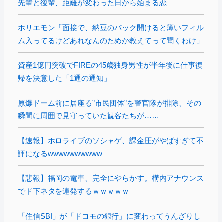
先輩と後輩、距離が変わった日から始まる恋
ホリエモン「面接で、納豆のパック開けると薄いフィル
ム入ってるけどあれなんのためか教えてって聞くわけ」
資産1億円突破でFIREの45歳独身男性が半年後に仕事復
帰を決意した「1通の通知」
原爆ドーム前に居座る”市民団体”を警官隊が排除、その
瞬間に周囲で見守っていた観客たちが……
【速報】ホロライブのソシャゲ、課金圧がやばすぎて不
評になるwwwwwwwwww
【悲報】福岡の電車、完全にやらかす。構内アナウンス
でド下ネタを連発するｗｗｗｗｗ
「住信SBI」が「ドコモの銀行」に変わってうんざりし