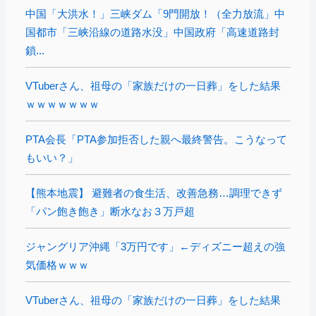
中国「大洪水！」三峡ダム「9門開放！（全力放流」中
国都市「三峡沿線の道路水没」中国政府「高速道路封
鎖...
VTuberさん、祖母の「家族だけの一日葬」をした結果
ｗｗｗｗｗｗｗ
PTA会長「PTA参加拒否した親へ最終警告。こうなって
もいい？」
【熊本地震】 避難者の食生活、改善急務…調理できず
「パン飽き飽き」断水なお３万戸超
ジャングリア沖縄「3万円です」←ディズニー超えの強
気価格ｗｗｗ
VTuberさん、祖母の「家族だけの一日葬」をした結果