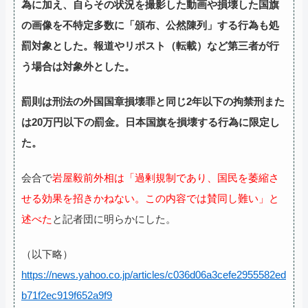
為に加え、自らその状況を撮影した動画や損壊した国旗
の画像を不特定多数に「頒布、公然陳列」する行為も処
罰対象とした。報道やリポスト（転載）など第三者が行
う場合は対象外とした。
罰則は刑法の外国国章損壊罪と同じ2年以下の拘禁刑また
は20万円以下の罰金。日本国旗を損壊する行為に限定し
た。
会合で
岩屋毅前外相は「過剰規制であり、国民を萎縮さ
せる効果を招きかねない。この内容では賛同し難い」と
述べた
と記者団に明らかにした。
（以下略）
https://news.yahoo.co.jp/articles/c036d06a3cefe2955582ed
b71f2ec919f652a9f9