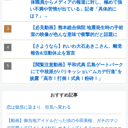
体職員からメディアの報道に対し、極めて強
い不満や苦情が出ている」記者「具体的に
は？」→
【必見動画】熊本総合病院 地震発生時の手術
室の映像が色んな意味で衝撃的だと話題に
【さようなら】れいわ大石あきこさん、離党
報告&活動休止を宣言
【閲覧注意動画】平和式典 広島ゲートパーク
にて中核派がバリキッショい“ムカデ行進”を
披露「高市！打倒！式典！粉砕！」
おすすめ記事
恋は疑惑に染まり、狂気へ変わる
【動画】御当地アイドルだった頃の今田美桜、ガチのマジ
で可愛くてワイらをびびらせまくってしまうw w w w w w w