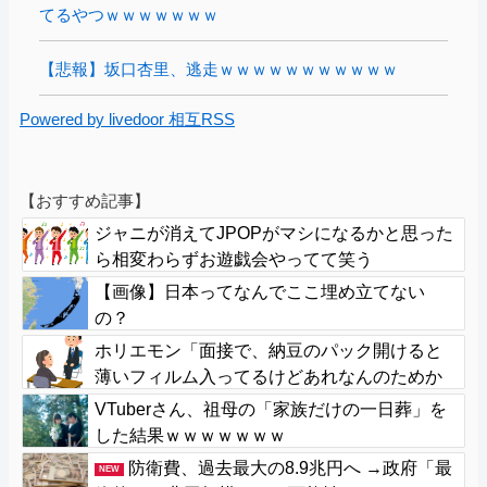
てるやつｗｗｗｗｗｗｗ
【悲報】坂口杏里、逃走ｗｗｗｗｗｗｗｗｗｗｗ
Powered by livedoor 相互RSS
【おすすめ記事】
ジャニが消えてJPOPがマシになるかと思った
ら相変わらずお遊戯会やってて笑う
【画像】日本ってなんでここ埋め立てない
の？
ホリエモン「面接で、納豆のパック開けると
薄いフィルム入ってるけどあれなんのためか
教えてって聞くわけ」
VTuberさん、祖母の「家族だけの一日葬」を
した結果ｗｗｗｗｗｗｗ
防衛費、過去最大の8.9兆円へ →政府「最
NEW