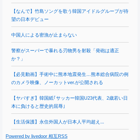
【なんで】竹島ソングを歌う韓国アイドルグループが待
望の日本デビュー
中国人による密漁が止まらない
警察がスーパーで暴れる刃物男を射殺「発砲は適正
か？」
【必見動画】手術中に熊本地震発生…熊本総合病院の例
のカメラ映像、ノーカットver.が公開される
【ヤバすぎ】韓国紙｢サッカー韓国U23代表、2歳若い日
本に負けると歴史的屈辱｣
【生活保護】永住外国人が日本人平均超え...
Powered by livedoor 相互RSS