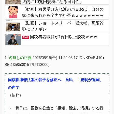
終的に10兆円規模になる可能性」
【動画】移民受け入れ派のパヨおば、自分の
家に来られたら全力で拒否るｗｗｗｗｗｗｗ
ｗｗｗｗｗ
【動画】ショートスリーパー堀大輔、高須幹
弥にブチギレ
国税務署職員が1億円以上脱税ｗｗｗ
NEW
1:
名無しの正義
2026/05/15(金) 11:24:08.17 ID:vKDcBlJ10●
BE:135853815-PLT(13000)
国旗損壊罪法案の骨子を修正へ 自民、「規制が過剰」
の声で
（抜粋）
＞ 骨子は、
国旗を公然と「損壊、除去、汚損」する行