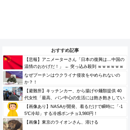
おすすめ記事
【悲報】アニメーターさん「日本の復興は…中国の
温情のおかげだ！」 ← 突っ込み殺到 ｗｗｗｗｗｗ
ｗｗｗ
なぜプーチンはウクライナ侵攻をやめられないの
か？！
【避難所】キッチンカー、から揚げや麺類提供 40
代女性「最高、パン中心の生活には飽き飽きしてい
て、野菜不足も感じていた」→時事通信タイトル
【画像あり】NASAが開発、着るだけで瞬時に「-1
「パンに飽き飽き」
5℃冷却」する冷感ポンチョ3,980円！
【画像】東京のライオンさん、溶ける