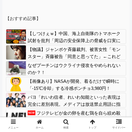
【おすすめ記事】
【しつけぇｗ】中国、海上自衛隊のトマホーク
試射を批判「周辺の安全保障上の脅威を口実に
再軍備を加速している」
【物議】ジャンポケ斉藤裁判、被害女性「モン
スター」斉藤被告「同意と思ってた」←これど
っちが勝つの？
なぜプーチンはウクライナ侵攻をやめられない
のか？！
【画像あり】NASAが開発、着るだけで瞬時に
「-15℃冷却」する冷感ポンチョ3,980円！
パヨ「れいわ信者、れいわ知能といった表現は
完全に差別表現。メディアは放送禁止用語に指
定するべき」
フジテレビが金の卵を産む鶏を自ら絞め殺
NEW
した模様、社運を賭けたドル箱コンテンツが御
蔵入りになってしまい……
メニュー
ホーム
検索
トップ
サイドバー
【悲報】ショベルカー、ガチで吸い込まれてし