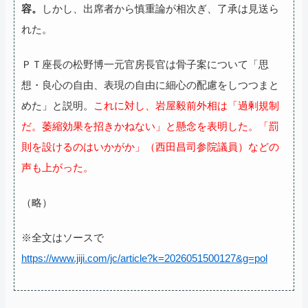
容。
しかし、出席者から慎重論が相次ぎ、了承は見送ら
れた。
ＰＴ座長の松野博一元官房長官は骨子案について「思
想・良心の自由、表現の自由に細心の配慮をしつつまと
めた」と説明。
これに対し、岩屋毅前外相は「過剰規制
だ。萎縮効果を招きかねない」と懸念を表明した。「罰
則を設けるのはいかがか」（西田昌司参院議員）などの
声も上がった。
（略）
※全文はソースで
https://www.jiji.com/jc/article?k=2026051500127&g=pol