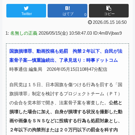
Twitter
はてブ
コピー
0
2026.05.15 16:50
1:
名無しの正義
2026/05/15(金) 10:58:47.03 ID:4mBVjbas9
国旗損壊罪、動画投稿も処罰 拘禁２年以下、自民が法
案骨子案―慎重論続出、了承見送り：時事ドットコム
時事通信 編集局 2026年05月15日10時47分配信
自民党は１５日、日本国旗を傷つける行為を罰する「国
旗損壊罪」制定を検討するプロジェクトチーム（ＰＴ）
の会合を党本部で開き、法案骨子案を審査した。
公然と
損壊した場合に加え、自身が損壊する状況を撮影した動
画や画像をＳＮＳなどに投稿する行為も処罰対象とし、
２年以下の拘禁刑または２０万円以下の罰金を科す内