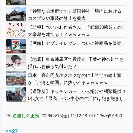
「神聖なる場所です」靖国神社、境内における
コスプレや軍装の禁止を発表
【悲報】ちいかわ作者さん、「総額30億超」の
大豪邸を建てる！？ｗｗｗｗｗ
【画像】セブンイレブン、ついに神商品を販売
【地震】東京練馬区で震度2、千葉や神奈川でも
揺れ…お前ら気付いた？
日本、高市円安ホクホクなのに上半期の輸出額
が「台湾と韓国」に抜かれるｗｗｗｗｗ
【避難所】キッチンカー、から揚げや麺類提供 4
0代女性「最高、パン中心の生活には飽き飽きし
ていて、野菜不足も感じていた」→時事通信タ
イトル「パンに飽き飽き」
45:
名無しの正義
2026/05/15(金) 11:12:48.74 ID:3w+j9YBu0
>>27