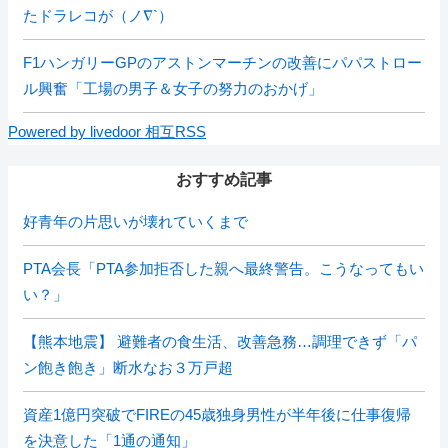
たドラレコが（ノ∇`）
F1ハンガリーGPのアストンマーチンの改善にパパストロー
ル興奮「工場の男子＆女子の努力のおかげ」
Powered by livedoor 相互RSS
おすすめ記事
好青年の片思いが壊れていくまで
PTA会長「PTA参加拒否した親へ最終警告。こうなってもい
い？」
【熊本地震】 避難者の食生活、改善急務…調理できず「パ
ン飽き飽き」断水なお３万戸超
資産1億円突破でFIREの45歳独身男性が半年後に仕事復帰
を決意した「1通の通知」