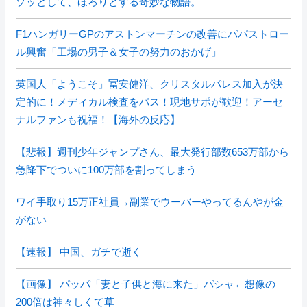
ゾッとして、ほろりとする奇妙な物語。
F1ハンガリーGPのアストンマーチンの改善にパパストロー
ル興奮「工場の男子＆女子の努力のおかげ」
英国人「ようこそ」冨安健洋、クリスタルパレス加入が決
定的に！メディカル検査をパス！現地サポが歓迎！アーセ
ナルファンも祝福！【海外の反応】
【悲報】週刊少年ジャンプさん、最大発行部数653万部から
急降下でついに100万部を割ってしまう
ワイ手取り15万正社員→副業でウーバーやってるんやが金
がない
【速報】 中国、ガチで逝く
【画像】 パッパ「妻と子供と海に来た」パシャ←想像の
200倍は神々しくて草