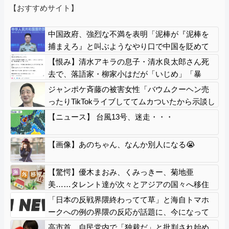
【おすすめサイト】
中国政府、強烈な不満を表明「泥棒が『泥棒を
捕まえろ』と叫ぶようなやり口で中国を貶めて
いる」と強く非難！
【恨み】清水アキラの息子・清水良太郎さん死
去で、落語家・柳家小はだが「いじめ」「暴
行」被害告発
ジャンポケ斉藤の被害女性「バウムクーヘン売
ったりTikTokライブしててムカついたから示談し
なかった」
【ニュース】 台風13号、迷走・・・
【画像】あのちゃん、なんか別人になる😭
【驚愕】優木まおみ、くみっきー、菊地亜
美……タレント達が次々とアジアの国々へ移住
する本当の理由って何？
「日本の反戦界隈終わってて草」と海自トマホ
ークへの例の界隈の反応が話題に、今になって
存在に気付いてしまった結果……
高市首、自民党内で「独裁だ」と批判され始め