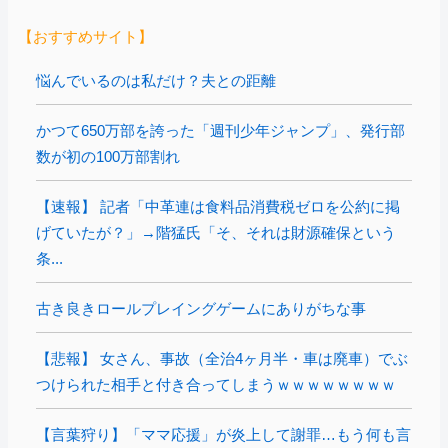
【おすすめサイト】
悩んでいるのは私だけ？夫との距離
かつて650万部を誇った「週刊少年ジャンプ」、発行部
数が初の100万部割れ
【速報】 記者「中革連は食料品消費税ゼロを公約に掲
げていたが？」→階猛氏「そ、それは財源確保という
条...
古き良きロールプレイングゲームにありがちな事
【悲報】 女さん、事故（全治4ヶ月半・車は廃車）でぶ
つけられた相手と付き合ってしまうｗｗｗｗｗｗｗｗ
【言葉狩り】「ママ応援」が炎上して謝罪…もう何も言