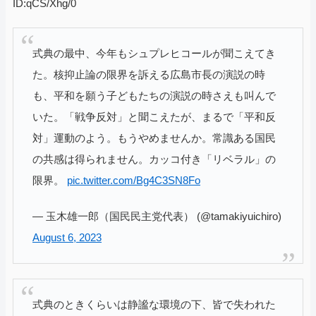
ID:qCS/Xhg/0
式典の最中、今年もシュプレヒコールが聞こえてき
た。核抑止論の限界を訴える広島市長の演説の時
も、平和を願う子どもたちの演説の時さえも叫んで
いた。「戦争反対」と聞こえたが、まるで「平和反
対」運動のよう。もうやめませんか。常識ある国民
の共感は得られません。カッコ付き「リベラル」の
限界。
pic.twitter.com/Bg4C3SN8Fo
— 玉木雄一郎（国民民主党代表） (@tamakiyuichiro)
August 6, 2023
式典のときくらいは静謐な環境の下、皆で失われた