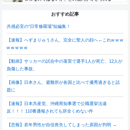
おすすめ記事
共感必至の“日常修羅場”短編集！
【速報】へずまりゅうさん、完全に聖人の顔へ←これw w w
w w w w w
【動画】サッカーの試合中の落雷で選手1人が死亡、12人が
負傷した事故。
【画像】日本さん、避難所が各国と比べて優秀過ぎると話
題に
【速報】日本共産党、沖縄県知事選で公職選挙法違
反！！！ 110番通報されても辞全くめない件
【悲報】若年男性が自信喪失してしまった原因が判明 →