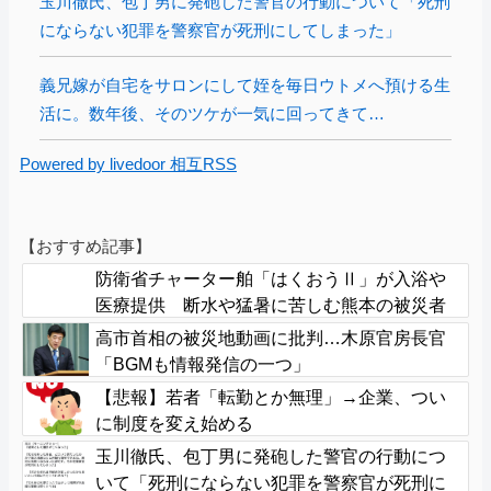
玉川徹氏、包丁男に発砲した警官の行動について「死刑
にならない犯罪を警察官が死刑にしてしまった」
義兄嫁が自宅をサロンにして姪を毎日ウトメへ預ける生
活に。数年後、そのツケが一気に回ってきて…
Powered by livedoor 相互RSS
【おすすめ記事】
防衛省チャーター舶「はくおうⅡ」が入浴や
医療提供 断水や猛暑に苦しむ熊本の被災者
支援
高市首相の被災地動画に批判…木原官房長官
「BGMも情報発信の一つ」
【悲報】若者「転勤とか無理」→企業、つい
に制度を変え始める
玉川徹氏、包丁男に発砲した警官の行動につ
いて「死刑にならない犯罪を警察官が死刑に