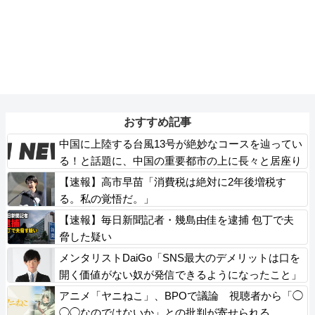
おすすめ記事
中国に上陸する台風13号が絶妙なコースを辿ってい
る！と話題に、中国の重要都市の上に長々と居座り
続けるルートで……
【速報】高市早苗「消費税は絶対に2年後増税す
る。私の覚悟だ。」
【速報】毎日新聞記者・幾島由佳を逮捕 包丁で夫
脅した疑い
メンタリストDaiGo「SNS最大のデメリットは口を
開く価値がない奴が発信できるようになったこと」
アニメ「ヤニねこ」、BPOで議論 視聴者から「◯
◯◯なのではないか」との批判が寄せられる