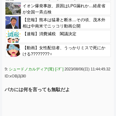
してしまった」
イオン爆発事故、原因はLPG漏れか…経産省
が全国一斉点検
【悲報】熊本は猛暑と断水…その頃、茂木外
相は中南米でニッコリ動画公開
【速報】消費減税 閣議決定
【動画】女性配信者、うっかりミスで死にか
ける????????‍♀
9:
シュードノカルディア(茸) [ﾆﾀﾞ]
2023/08/06(日) 11:44:49.32
ID:xOBj3j3l0
バカには何を言っても無駄だよ