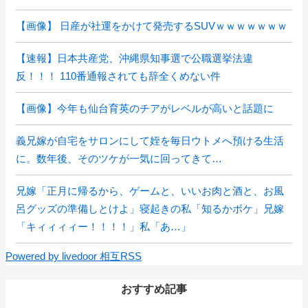
【画像】 日産が社運をかけて発売するSUVｗｗｗｗｗｗｗ
【速報】日本共産党、沖縄県知事選で公職選挙法違
反！！！ 110番通報されても辞全くめない件
【画像】今年も仙台育英のチアがレベルが高いと話題に
義兄嫁が自宅をサロンにして姪を毎日ウトメへ預ける生活
に。数年後、そのツケが一気に回ってきて…
兄嫁「正月に帰るから、ゲームと、いいお肉と酒と、お風
呂グッズの準備しとけよ」寝起きの私「知るかボケ」兄嫁
「キィィィィー！！！！」私「あ…」
Powered by livedoor 相互RSS
おすすめ記事