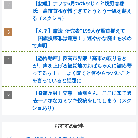
【悲報】ナフサ6月ﾂﾑﾂﾑおじこと境野春彦
氏、高市首相が憎すぎてとうとう一線を越え
る（スクショ）
【ん？】憲法“研究者”199人が雁首揃えて
「国旗損壊罪は違憲！」速やかな廃止を求め
て声明
【恐怖動画】反高市界隈「高市の取り巻き
が、声を上げる被災地のおばちゃんに詰め寄
ってるぅ！」→よく聞くと何やらヤバいこと
を言っていると話題に…
【脊髄反射】立憲・蓮舫さん、ここに来て過
去一アホなカミツキ投稿をしてしまう（スク
ショあり）
おすすめ記事