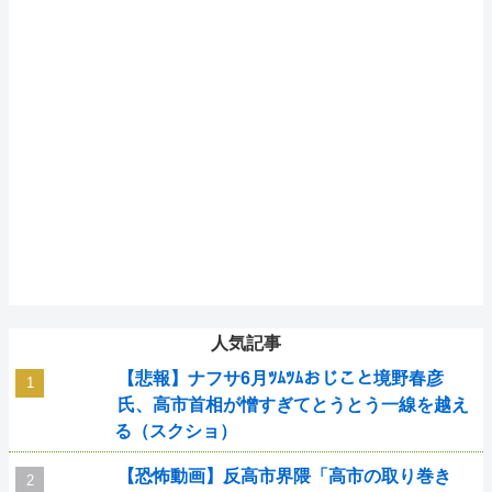
人気記事
【悲報】ナフサ6月ﾂﾑﾂﾑおじこと境野春彦
氏、高市首相が憎すぎてとうとう一線を越え
る（スクショ）
【恐怖動画】反高市界隈「高市の取り巻き