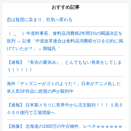
おすすめ記事
恋は疑惑に染まり、狂気へ変わる
（ ´_ゝ`）中道幹事長、食料品消費税2年間1%の閣議決定を
批判 → 記者「中道改革連合は食料品消費税ゼロを公約に掲
げていたが？」→ 階猛氏「
【速報】 『有吉の夏休み』、とんでもない発表をしてしま
う！！！！！
海外「ディズニーがゴミのようだ！」日本がアニメ化した
米人気SF作品に絶賛の声が殺到中
【速報】 日本製メモリに世界中から注文殺到！！！ １兆５
０００億円で工場増築へ
【画像】 北海道の1500万の中古物件、レベチｗｗｗｗｗｗ