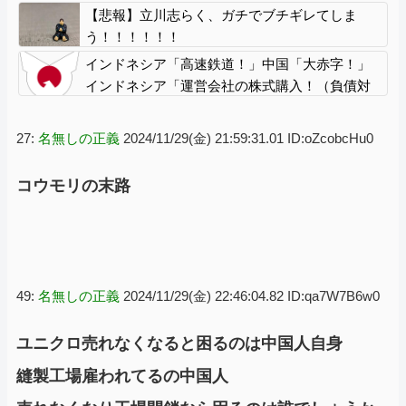
【悲報】立川志らく、ガチでブチギレてしま
う！！！！！！
インドネシア「高速鉄道！」中国「大赤字！」
インドネシア「運営会社の株式購入！（負債対
策」中国「はい（巨額負債」インドネシア「700
km延伸計画！（実質中止」→
27:
名無しの正義
2024/11/29(金) 21:59:31.01 ID:oZcobcHu0
コウモリの末路
49:
名無しの正義
2024/11/29(金) 22:46:04.82 ID:qa7W7B6w0
ユニクロ売れなくなると困るのは中国人自身
縫製工場雇われてるの中国人