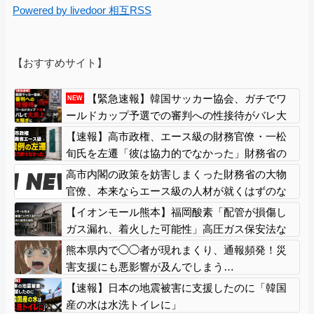
Powered by livedoor 相互RSS
【おすすめサイト】
【緊急速報】韓国サッカー協会、ガチでワ
NEW
ールドカップ予選での審判への性接待がバレ大
炎上大騒ぎに
【速報】高市政権、エース級の財務官僚・一松
旬氏を左遷「彼は協力的でなかった」財務省の
言いなりではないことが判明
高市内閣の政策を妨害しまくった財務省の大物
官僚、本来ならエース級の人材が就くはずのな
いポストに送られ……
【イオンモール熊本】福岡酸素「配管が損傷し
ガス漏れ、着火した可能性」高圧ガス保安法な
どに基づき、経産省に報告
熊本県内で◯◯者が現れまくり、通報頻発！災
害支援にも悪影響が及んでしまう…
【速報】日本の地震被害に支援したのに「韓国
産の水は水洗トイレに」