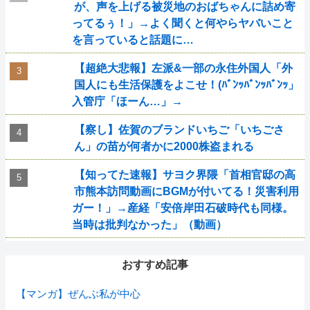
が、声を上げる被災地のおばちゃんに詰め寄
ってるぅ！」→よく聞くと何やらヤバいこと
を言っていると話題に…
【超絶大悲報】左派&一部の永住外国人「外
国人にも生活保護をよこせ！(ﾊﾞﾝｯﾊﾞﾝｯﾊﾞﾝｯ」
入管庁「ほーん…」→
【察し】佐賀のブランドいちご「いちごさ
ん」の苗が何者かに2000株盗まれる
【知ってた速報】サヨク界隈「首相官邸の高
市熊本訪問動画にBGMが付いてる！災害利用
ガー！」→産経「安倍岸田石破時代も同様。
当時は批判なかった」（動画）
おすすめ記事
【マンガ】ぜんぶ私が中心