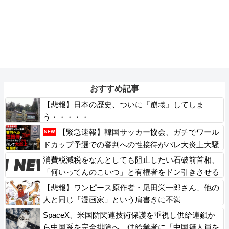
おすすめ記事
【悲報】日本の歴史、ついに『崩壊』してしま
う・・・・・
【緊急速報】韓国サッカー協会、ガチでワール
NEW
ドカップ予選での審判への性接待がバレ大炎上大騒
ぎに
消費税減税をなんとしても阻止したい石破前首相、
「何いってんのこいつ」と有権者をドン引きさせる
よな屁理屈を……
【悲報】ワンピース原作者・尾田栄一郎さん、他の
人と同じ「漫画家」という肩書きに不満
SpaceX、米国防関連技術保護を重視し供給連鎖か
ら中国系を完全排除へ 供給業者に「中国籍人員を