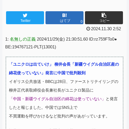
Twitter
はてブ
コピー
0
2024.11.30 2:52
1:
名無しの正義
2024/11/29(金) 21:30:51.60 ID:rz759FTo0●
BE:194767121-PLT(13001)
「ユニクロは出ていけ」 柳井会長「新疆ウイグル自治区産の
綿花使っていない」発言に中国で批判殺到
イギリス公共放送・BBCは28日、ファーストリテイリングの
柳井正代表取締役会長兼社長がユニクロ製品に
「中国・新疆ウイグル自治区の綿花は使っていない」
と発言
したと報じました。中国ではSNS上で
不買運動を呼びかけるなど批判の声があがっています。