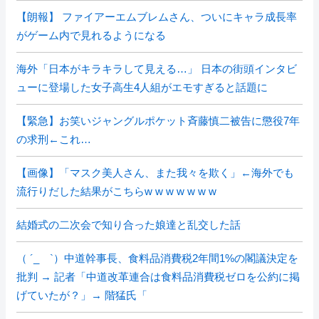
【朗報】 ファイアーエムブレムさん、ついにキャラ成長率
がゲーム内で見れるようになる
海外「日本がキラキラして見える…」 日本の街頭インタビ
ューに登場した女子高生4人組がエモすぎると話題に
【緊急】お笑いジャングルポケット斉藤慎二被告に懲役7年
の求刑←これ…
【画像】「マスク美人さん、また我々を欺く」←海外でも
流行りだした結果がこちらw w w w w w w
結婚式の二次会で知り合った娘達と乱交した話
（ ´_ゝ`）中道幹事長、食料品消費税2年間1%の閣議決定を
批判 → 記者「中道改革連合は食料品消費税ゼロを公約に掲
げていたが？」→ 階猛氏「