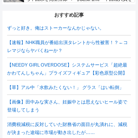
SpaceX向けの生産に関わらせないこと」「中国製
の設備・部品を使わないこと」を要求し監査実施
おすすめ記事
ずっと好き。俺はストーカーなんかじゃない。
【速報】NHK職員が番組出演タレントから性被害！？←コ
レマジならヤバくねーか？
【NEEDY GIRL OVERDOSE】システムサービス「超絶最
かわてんしちゃん」プライズフィギュア【彩色原型公開】
【草】アル中「水飲みたくない！」 グラス「はい転倒」
【画像】田中みな実さん、妊娠中とは思えないヒール姿で
登場してしまう
消費税減税に反対していた財務省の面目が丸潰れに、減税
が決まった途端に市場が動き出したが……