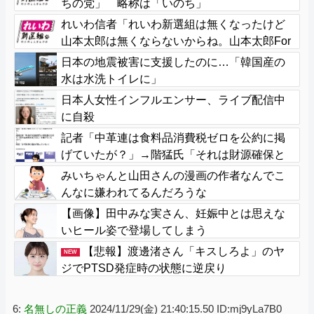
ちの党」 略称は「いのち」
れいわ信者「れいわ新選組は無くなったけど
山本太郎は無くならないからね。山本太郎For
ever????」
日本の地震被害に支援したのに…「韓国産の
水は水洗トイレに」
日本人女性インフルエンサー、ライブ配信中
に自殺
記者「中革連は食料品消費税ゼロを公約に掲
げていたが？」→階猛氏「それは財源確保と
いう条件付き」
みいちゃんと山田さんの漫画の作者なんでこ
んなに嫌われてるんだろうな
【画像】田中みな実さん、妊娠中とは思えな
いヒール姿で登場してしまう
【悲報】渡邊渚さん「キスしろよ」のヤ
NEW
ジでPTSD発症時の状態に逆戻り
6:
名無しの正義
2024/11/29(金) 21:40:15.50 ID:mj9yLa7B0