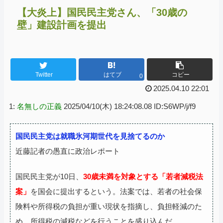
【大炎上】国民民主党さん、「30歳の
壁」建設計画を提出
Twitter
はてブ
コピー
0
2025.04.10 22:01
1:
名無しの正義
2025/04/10(木) 18:24:08.08 ID:S6WP/j/f9
国民民主党は就職氷河期世代を見捨てるのか
近藤記者の愚直に政治レポート
国民民主党が10日、
30歳未満を対象とする「若者減税法
案」
を国会に提出するという。法案では、若者の社会保
険料や所得税の負担が重い現状を指摘し、負担軽減のた
め、所得税の減税などを行うことを盛り込んだ。