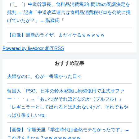
（ ´_ゝ`）中道幹事長、食料品消費税2年間1%の閣議決定を
批判 → 記者「中道改革連合は食料品消費税ゼロを公約に掲
げていたが？」→ 階猛氏「
【画像】最新のライザ、まだイケるｗｗｗｗｗ
Powered by livedoor 相互RSS
おすすめ記事
夫婦なのに、心が一番遠かった日々
韓国人「PSG、日本の鈴木彩艶に約60億円で正式オファ
ー・・・」→「あいつがそれほどなのか（ブルブル）」
「レギュラーとして出れるとは思わないけど、それでもや
っぱり羨ましいね」
【画像】 宇垣美里「学生時代は全然モテなかったです」←
これほんまかぁ？w w w w w w w w