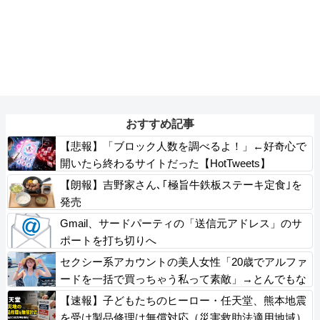
おすすめ記事
【悲報】「ブロック人数を調べるよ！」←好奇心で
開いたら終わるサイトだった【HotTweets】
【朗報】吉野家さん､｢極旨牛鉄板ステーキ定食｣を
発売
Gmail、サードパーティの「送信元アドレス」のサ
ポートを打ち切りへ
セクシー系アカウントの美人女性「20歳でアルファ
ードを一括で買っちゃう私って素敵」→とんでもな
いものが映り込んでしまい、終わる
【速報】子どもたちのヒーロー・任天堂、熊本地震
を受け製品修理は無償対応（災害救助法適用地域）