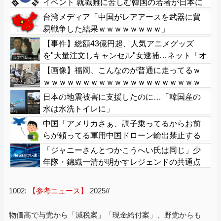
イベント 就職難に苦しむ韓国の若者が日本に
注目
台湾メディア「中国がレアアースを武器に貿
易戦争した結果ｗｗｗｗｗｗｗｗ」
【事件】総額43億円超、人気アニメグッズ
を"大量注文しキャンセル"女逮捕…ネット「オ
ンラインショップを売り切れ状態にして商品
【画像】福岡、こんなのが普通に走ってるｗ
相場を操作してたのでは」
ｗｗｗｗｗｗｗｗｗｗｗｗｗｗｗｗｗｗｗｗ
ｗｗｗｗｗｗｗｗｗｗｗｗｗｗｗｗｗｗｗ
日本の地震被害に支援したのに…「韓国産の
水は水洗トイレに」
中国「アメリカさぁ、調子乗ってるからお前
らが頼ってる軍用中国ドローン輸出禁止する
わw」
「ジャニーさんとつかこうへい氏は同じ」少
年隊・錦織一清が明かすレジェンドの共通点
と我流の演出論
1002:
【参考ニュース】
2025//
物価高で与党から「減税案」「現金給付案」、野党からも