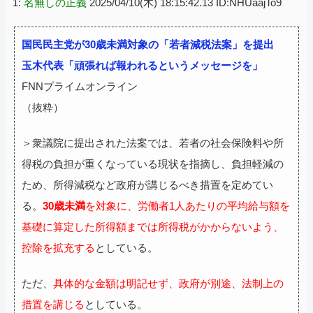
1:
名無しの正義
2025/04/10(木) 18:15:42.13 ID:NHUaajTo9
国民民主党が30歳未満対象の「若者減税法案」を提出
玉木代表「頑張れば報われるというメッセージを」
FNNプライムオンライン
（抜粋）
＞衆議院に提出された法案では、若者の社会保険料や所
得税の負担が重くなっている現状を指摘し、負担軽減の
ため、所得減税など政府が講じるべき措置を定めてい
る。
30歳未満
を対象に、労働者1人あたりの平均給与額を
基礎に算定した所得額までは所得税がかからないよう、
控除を拡充する
としている。
ただ、
具体的な金額は明記せず、政府が別途、法制上の
措置を講じる
としている。