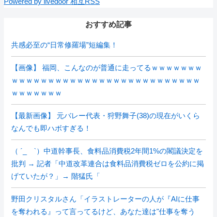
Powered by livedoor 相互RSS
おすすめ記事
共感必至の“日常修羅場”短編集！
【画像】 福岡、こんなのが普通に走ってるｗｗｗｗｗｗｗ
ｗｗｗｗｗｗｗｗｗｗｗｗｗｗｗｗｗｗｗｗｗｗｗｗｗｗ
ｗｗｗｗｗｗｗ
【最新画像】 元バレー代表・狩野舞子(38)の現在がいくら
なんでも即ハボすぎる！
（ ´_ゝ`）中道幹事長、食料品消費税2年間1%の閣議決定を
批判 → 記者「中道改革連合は食料品消費税ゼロを公約に掲
げていたが？」→ 階猛氏「
野田クリスタルさん「イラストレーターの人が『AIに仕事
を奪われる』って言ってるけど、あなた達は"仕事を奪う