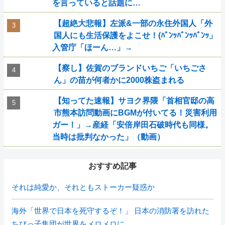
を言っていると話題に…
【超絶大悲報】左派&一部の永住外国人「外
国人にも生活保護をよこせ！(ﾊﾞﾝｯﾊﾞﾝｯﾊﾞﾝｯ」
入管庁「ほーん…」→
【察し】佐賀のブランドいちご「いちごさ
ん」の苗が何者かに2000株盗まれる
【知ってた速報】サヨク界隈「首相官邸の高
市熊本訪問動画にBGMが付いてる！災害利用
ガー！」→産経「安倍岸田石破時代も同様。
当時は批判なかった」（動画）
おすすめ記事
それは純愛か、それともストーカー疑惑か
海外「世界で日本を死守するぞ！」 日本の消防署を訪れた
ちびっ子集団が世界をメロメロに