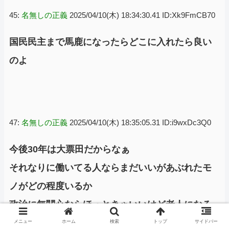
45:
名無しの正義
2025/04/10(木) 18:34:30.41 ID:Xk9FmCB70
国民民主まで馬鹿になったらどこに入れたら良い
のよ
47:
名無しの正義
2025/04/10(木) 18:35:05.31 ID:i9wxDc3Q0
今後30年は大票田だからなぁ
それなりに働いてる人ならまだいいがあぶれたモ
ノがどの程度いるか
政治に無関心ならほっときゃいいけど老人になる
につれ選挙に行くから完全無視はできない
メニュー
ホーム
検索
トップ
サイドバー