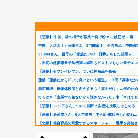
【悲報】 中国、橋の欄干が強風一発で粉々に 鉄筋ゼロ 当...
中国「大洪水！」三峡ダム「9門開放！（全力放流」中国都市.
VTuberさん、祖母の「家族だけの一日葬」をした結果ｗ...
世界初の超伝導量子熱機関…燃料もピストンもない量子エンジ.
【画像】セブンイレブン、ついに神商品を販売
蓮舫「蓮舫だから叩いて良いという報道」 X民「高市だから.
高市総理、被爆体験者と面会するも「握手だけ」←何のために.
ひろゆき「出馬する気ないから話さなかった」妻「それでも不.
【悲報】 ロシアさん、ついに国民の財産を没収しはじめる
【画像】居酒屋さん、6人で長居して会計4939円しか使わ...
【悲報】仙台育英の可愛すぎるマネージャー、選手を発情させ.
【トリダモノ氏オリジナルキャラクター】PLAMATEA「...