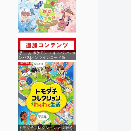
ぽこ あ ポケモン エキスパンショ
ンパス|オンラインコード版
トモダチコレクション わくわく