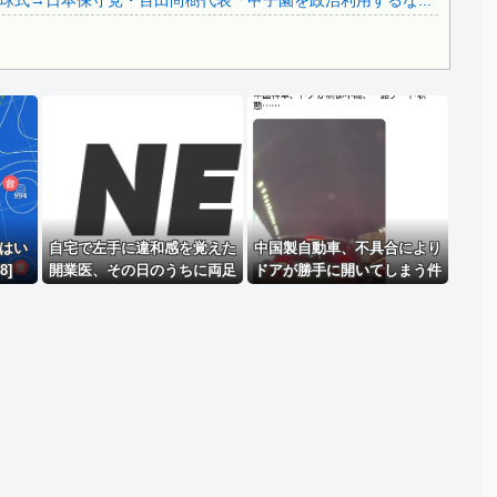
式→日本保守党・百田尚樹代表「甲子園を政治利用するな...
Powered by livedoor 相互RSS
クはい
自宅で左手に違和感を覚えた
中国製自動車、不具合により
8]
開業医、その日のうちに両足
ドアが勝手に開いてしまう件
が動かなくなり入院する
と……