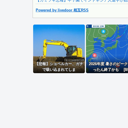
【カミツキ悲報】甲子園でインドネシア人選手が始球
Powered by livedoor 相互RSS
Powered by livedoor 相互RSS
【悲報】ショベルカー、ガチ
2026年度 暑さのピー
で吸い込まれてしま
ったん終了かも [8/
う・・・・・