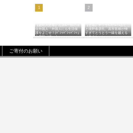
【超絶大悲報】左派&一部の永
【悲報】ナフサ6月ﾂﾑﾂﾑおじこ
住外国人「外国人にも生活保
と境野春彦氏、高市首相が憎
護をよこせ！(ﾊﾞﾝｯﾊﾞﾝｯﾊﾞﾝｯ」
すぎてとうとう一線を越える
入管庁「ほーん…」→
（スクショ）
ご寄付のお願い