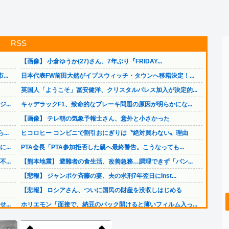
RSS
【画像】 小倉ゆうか(27)さん、7年ぶり『FRIDAY...
..
日本代表FW前田大然がイプスウィッチ・タウンへ移籍決定！...
英国人「ようこそ」冨安健洋、クリスタルパレス加入が決定的...
..
キャデラックF1、致命的なブレーキ問題の原因が明らかにな...
【画像】 テレ朝の気象予報士さん、意外と小さかった
..
ヒコロヒー コンビニで割引おにぎりは〝絶対買わない〟理由
..
PTA会長「PTA参加拒否した親へ最終警告。こうなっても...
..
【熊本地震】 避難者の食生活、改善急務…調理できず「パン...
【悲報】 ジャンポケ斉藤の妻、夫の求刑7年翌日にInst...
【悲報】 ロシアさん、ついに国民の財産を没収しはじめる
..
ホリエモン「面接で、納豆のパック開けると薄いフィルム入っ...
資産1億円突破でFIREの45歳独身男性が半年後に仕事復...