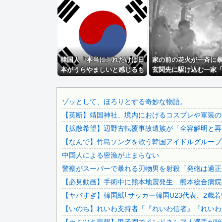
資産1億円突破でFIREの45歳独身男性が半年後に仕事復...
【画像あり】NASAが開発、着るだけで瞬時に「-15℃冷...
【画像】JD「私って顔でかい？」
【朗報】日本のおじいちゃん・おばあちゃん、半数以上がSN.
韓国人「本当にこれだけは日
【謎】女「43億円注文して………キャンセルっと！」←こい.
家の前の花火が一斉に
本がうらやましいと感じるも
玄関先に駆け込む一家
【京都大病院】誤って正常脳幹を摘出された女性､重篤な植物.
のがこちら・・・」
であのドア鍵かけてん
【速報】140kg俺、はま寿司で食いまくるｗｗｗｗｗｗｗ...
【海外の反応】
PTA会長「PTA参加拒否した親へ最終警告。こうなっても...
ゾッとして、ほろりとする奇妙な物語。
【英断】靖国神社、境内におけるコスプレや軍装の
激混みのはずの東京駅で鍵が空いているコインロッカーが散見.
【拡散希望】辺野古転覆事故遺族が「全容解明と再発
【悲報】 中国、橋の欄干が強風一発で粉々に 鉄筋ゼロ 当...
【なんで】竹島ソングを歌う韓国アイドルグループ
日本をダメにした総理大臣、ワースト１位が同点でこの人ｗｗ.
中国人による密漁が止まらない
【動画】 両方馬鹿（笑）ミニストップでトラックと衝突した.
警察がスーパーで暴れる刃物男を射殺「発砲は適正
F1ハンガリーGPのアストンマーチンの改善にパパストロー..
【必見動画】手術中に熊本地震発生…熊本総合病院の
海外「日本はさすが過ぎるｗ」 日本は野生動物の喧嘩さえ可.
【ヤバすぎ】韓国紙｢サッカー韓国U23代表、2歳
【驚愕】 巨大カタツムリの ”殻だけ” を採取する方法、...
【いのち】れいわ支持者「『れいわ信者』『れいわ知
【悲報】坂口杏里、逃走ｗｗｗｗｗｗｗｗｗｗｗ