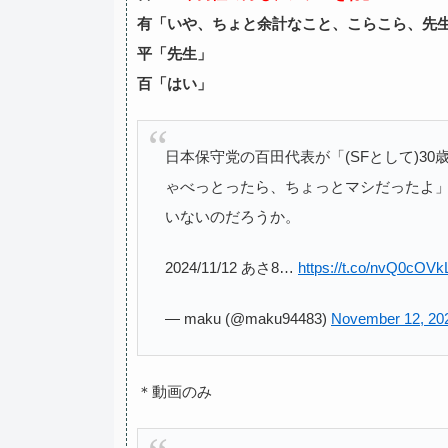
有「いや、ちょと余計なこと、こらこら、先
平「先生」
百「はい」
日本保守党の百田代表が「(SFとして)3
ゃべっとったら、ちょっとマシだったよ
いないのだろうか。
2024/11/12 あさ8…
https://t.co/nvQ0cOVk
— maku (@maku94483)
November 12, 20
＊動画のみ