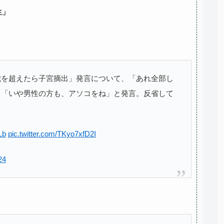
生」
0歳を超えたら子宮摘出」発言について、「あれ全部し
」「いや男性の方も、アソコをね」と発言。反省して
Lb
pic.twitter.com/TKyo7xfD2I
24