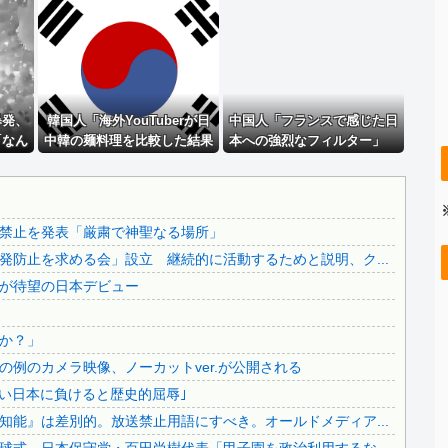
PTA会長「PTA参加拒否した親へ最終警告。こうなっても...
激混みのはずの東京駅で鍵が空いているコインロッカーが散見...
【悲報】 中国、橋の欄干が強風一発で粉々に 鉄筋ゼロ 当...
..
原爆ドーム前に居座る”市民団体”を警官隊が排除、その瞬間...
..
暴発、
【英断】靖国神社、境内におけるコスプレや軍装の禁止を発表...
韓国人「海外YouTuberが日
中国人「フランスで感じた日
「なん
中韓の麺料理を比較した結果
本への強烈なフィルター」
..
【悲報】坂口杏里、逃走ｗｗｗｗｗｗｗｗｗｗｗ
だ」
がこちら・・・」
中国人「フランスと日本は両
【拡散希望】辺野古転覆事故遺族が「全容解明と再発防止を求...
想い」「中国人と分かると空
気が凍りつく」
【なんで】竹島ソングを歌う韓国アイドルグループが待望の日...
禁止を発表「厳粛で神聖なる場所」
..
中国人による密漁が止まらない
防止を求める会」設立 継続的に活動するためと説明、ク...
【必見動画】手術中に熊本地震発生…熊本総合病院の例のカメ...
が待望の日本デビュー
..
【ヤバすぎ】韓国紙｢サッカー韓国U23代表、2歳若い日本...
..
【いのち】れいわ支持者「『れいわ信者』『れいわ知能』は差...
か？」
.
日本旅行キャンセルすべきか…1万年ぶり史上最大級の火山の...
例のカメラ映像、ノーカットver.が公開される
..
無気力な韓国代表、オーストリアにも0-1で敗北…3月のA...
若い日本に負けると歴史的屈辱｣
3.1節がある月なのに…3月のカレンダーに日本の富士山・...
能』は差別的。放送禁止用語にすべき。オールドメディア...
韓国代表、コートジボワールに0対4で完敗＝韓国の反応