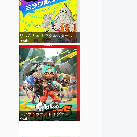
リズム天国 ミラクルスターズ -
Switch
スプラトゥーン レイダース -
Switch2