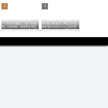
【いのち】れいわ支持者
【恐怖動画】反高市界隈「高
「『れいわ信者』『れいわ知
市の取り巻きが、声を上げる
能』は差別的。放送禁止用語
被災地のおばちゃんに詰め寄
にすべき。オールドメディア
ってるぅ！」→よく聞くと何
は配慮を」→かわりにピッタ
やらヤバいことを言っている
リの名称が爆誕してしまうw
と話題に…