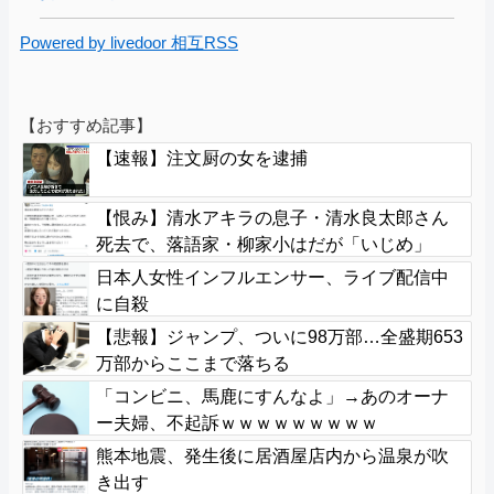
Powered by livedoor 相互RSS
【おすすめ記事】
【速報】注文厨の女を逮捕
【恨み】清水アキラの息子・清水良太郎さん
死去で、落語家・柳家小はだが「いじめ」
「暴行」被害告発
日本人女性インフルエンサー、ライブ配信中
に自殺
【悲報】ジャンプ、ついに98万部…全盛期653
万部からここまで落ちる
「コンビニ、馬鹿にすんなよ」→あのオーナ
ー夫婦、不起訴ｗｗｗｗｗｗｗｗｗ
熊本地震、発生後に居酒屋店内から温泉が吹
き出す