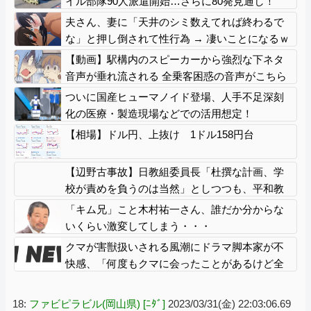
イル部隊90人派遣開始…さらに80発見通し！
夫さん、妻に「天井のシミ数えてれば終わるで
な」と押し倒されて性行為 → 凄いことになるｗ
ｗｗｗｗ
【動画】駅構内のスピーカーから強烈な下ネタ
音声が垂れ流される 全乗客困惑の音声がこちら
ｗｗｗｗｗｗ
ついに国産ヒューマノイド登場、人手不足深刻
化の医療・製造現場などでの活用想定！
【相場】ドル円、上抜け 1ドル158円台
【辺野古事故】日教組委員長「杜撰な計画、学
校が責めを負うのは当然」としつつも、平和教
育の意義強調「うちの運動方針は極めてバラン
「キム兄」こと木村祐一さん、誰だか分からな
ス良い」
いくらい激変してしまう・・・
クマが害獣扱いされる風潮にドラマ脚本家が不
快感、「何度もクマに会ったことがあるけど全
然怖くなかった」と主張しており……
18:
ファビピラビル(岡山県) [ﾆﾀﾞ]
2023/03/31(金) 22:03:06.69