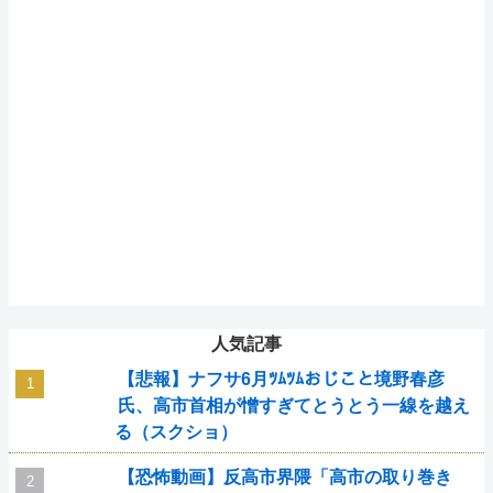
人気記事
【悲報】ナフサ6月ﾂﾑﾂﾑおじこと境野春彦
氏、高市首相が憎すぎてとうとう一線を越え
る（スクショ）
【恐怖動画】反高市界隈「高市の取り巻き