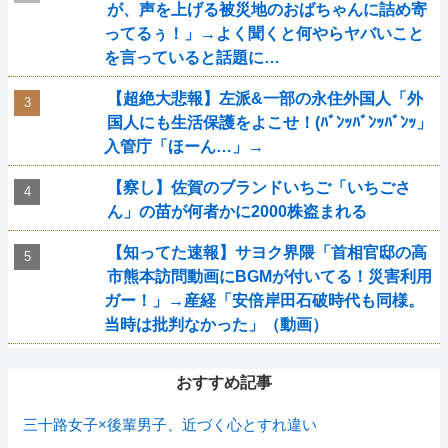
が、声を上げる被災地のおばちゃんに詰め寄
ってるぅ！」→よく聞くと何やらヤバいこと
を言っていると話題に…
【超絶大悲報】左派&一部の永住外国人「外
国人にも生活保護をよこせ！(ﾊﾞﾝｯﾊﾞﾝｯﾊﾞﾝｯ」
入管庁「ほーん…」→
【察し】佐賀のブランドいちご「いちごさ
ん」の苗が何者かに2000株盗まれる
【知ってた速報】サヨク界隈「首相官邸の高
市熊本訪問動画にBGMが付いてる！災害利用
ガー！」→産経「安倍岸田石破時代も同様。
当時は批判なかった」（動画）
おすすめ記事
三十路女子×後輩男子、近づく心とすれ違い