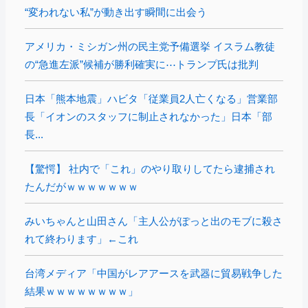
“変われない私”が動き出す瞬間に出会う
アメリカ・ミシガン州の民主党予備選挙 イスラム教徒
の“急進左派”候補が勝利確実に⋯トランプ氏は批判
日本「熊本地震」ハビタ「従業員2人亡くなる」営業部
長「イオンのスタッフに制止されなかった」日本「部
長...
【驚愕】 社内で「これ」のやり取りしてたら逮捕され
たんだがｗｗｗｗｗｗｗ
みいちゃんと山田さん「主人公がぽっと出のモブに殺さ
れて終わります」←これ
台湾メディア「中国がレアアースを武器に貿易戦争した
結果ｗｗｗｗｗｗｗｗ」