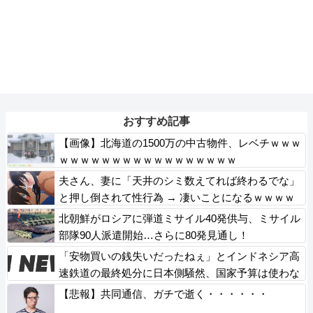
おすすめ記事
【画像】北海道の1500万の中古物件、レベチｗｗｗ
ｗｗｗｗｗｗｗｗｗｗｗｗｗｗｗｗｗ
夫さん、妻に「天井のシミ数えてれば終わるでな」
と押し倒されて性行為 → 凄いことになるｗｗｗｗ
ｗ
北朝鮮がロシアに弾道ミサイル40発供与、ミサイル
部隊90人派遣開始…さらに80発見通し！
「安物買いの銭失いだったねぇ」とインドネシア高
速鉄道の最終処分に日本側騒然、国家予算は使わな
いというと何が財源なんだ？
【悲報】共同通信、ガチで逝く・・・・・・