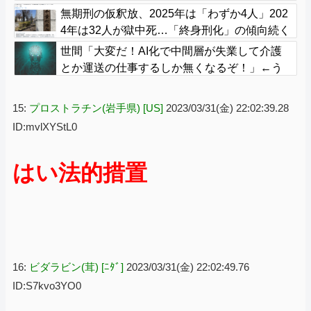
無期刑の仮釈放、2025年は「わずか4人」202
4年は32人が獄中死…「終身刑化」の傾向続く
世間「大変だ！AI化で中間層が失業して介護
とか運送の仕事するしか無くなるぞ！」←う
ん…うん？
15:
プロストラチン(岩手県) [US]
2023/03/31(金) 22:02:39.28
ID:mvlXYStL0
はい法的措置
16:
ビダラビン(茸) [ﾆﾀﾞ]
2023/03/31(金) 22:02:49.76
ID:S7kvo3YO0