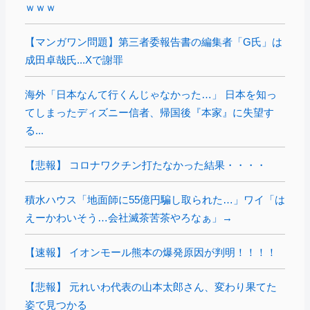
ｗｗｗ
【マンガワン問題】第三者委報告書の編集者「G氏」は
成田卓哉氏...Xで謝罪
海外「日本なんて行くんじゃなかった…」 日本を知っ
てしまったディズニー信者、帰国後『本家』に失望す
る...
【悲報】 コロナワクチン打たなかった結果・・・・
積水ハウス「地面師に55億円騙し取られた…」ワイ「は
えーかわいそう…会社滅茶苦茶やろなぁ」→
【速報】 イオンモール熊本の爆発原因が判明！！！！
【悲報】 元れいわ代表の山本太郎さん、変わり果てた
姿で見つかる