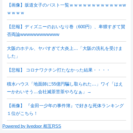
【画像】坂道女子のバスト一覧ｗｗｗｗｗｗｗｗｗｗｗｗw
ｗｗｗｗ
【悲報】ディズニーのおいなり巻（600円）、卑猥すぎて賛
否両論wwwwwwwwwwww
大阪のホテル、ヤバすぎて大炎上…「大阪の洗礼を受けま
した」
【悲報】 コロナワクチン打たなかった結果・・・・
積水ハウス「地面師に55億円騙し取られた…」ワイ「はえ
ーかわいそう…会社滅茶苦茶やろなぁ」→
【画像】 『金田一少年の事件簿』で好きな死体ランキング
１位がこちら！
Powered by livedoor 相互RSS