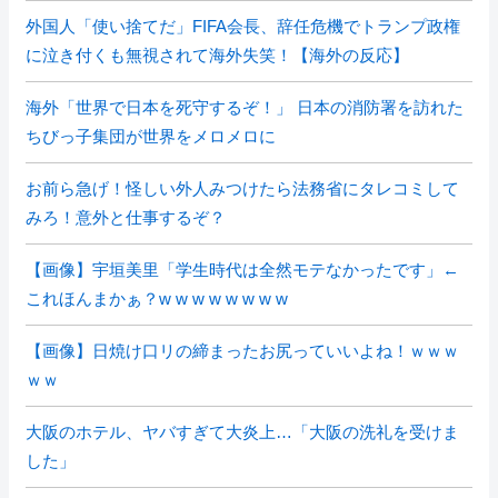
外国人「使い捨てだ」FIFA会長、辞任危機でトランプ政権
に泣き付くも無視されて海外失笑！【海外の反応】
海外「世界で日本を死守するぞ！」 日本の消防署を訪れた
ちびっ子集団が世界をメロメロに
お前ら急げ！怪しい外人みつけたら法務省にタレコミして
みろ！意外と仕事するぞ？
【画像】宇垣美里「学生時代は全然モテなかったです」←
これほんまかぁ？w w w w w w w w
【画像】日焼け口リの締まったお尻っていいよね！ｗｗｗ
ｗｗ
大阪のホテル、ヤバすぎて大炎上…「大阪の洗礼を受けま
した」