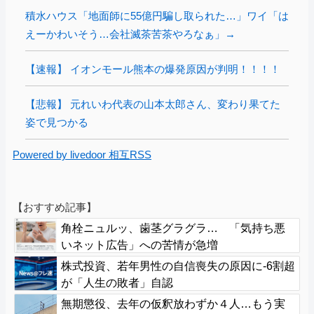
積水ハウス「地面師に55億円騙し取られた…」ワイ「は
えーかわいそう…会社滅茶苦茶やろなぁ」→
【速報】 イオンモール熊本の爆発原因が判明！！！！
【悲報】 元れいわ代表の山本太郎さん、変わり果てた
姿で見つかる
Powered by livedoor 相互RSS
【おすすめ記事】
角栓ニュルッ、歯茎グラグラ… 「気持ち悪
いネット広告」への苦情が急増
株式投資、若年男性の自信喪失の原因に-6割超
が「人生の敗者」自認
無期懲役、去年の仮釈放わずか４人…もう実