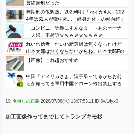
質終身刑だった
無期刑の仮釈放、2025年は「わずか4人」202
4年は32人が獄中死…「終身刑化」の傾向続く
「コンビニ、馬鹿にすんなよ」→あのオーナ
ー夫婦、不起訴ｗｗｗｗｗｗｗｗｗ
れいわ信者「れいわ新選組は無くなったけど
山本太郎は無くならないからね。山本太郎For
ever????」
【画像】これ超おすすめ
中国「アメリカさぁ、調子乗ってるからお前
らが頼ってる軍用中国ドローン輸出禁止する
わw」
10:
名無しの正義
2026/07/08(水) 13:07:53.11 ID:6v/L/iyx0
加工画像作ってまでしてトランプキモ杉