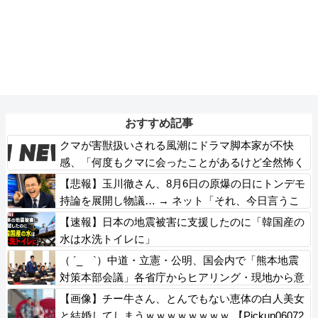
おすすめ記事
クマが害獣扱いされる風潮にドラマ脚本家が不快
感、「何度もクマに会ったことがあるけど全然怖く
なかった」と主張しており……
【悲報】玉川徹さん、8月6日の原爆の日にトンデモ
持論を展開し物議… → ネット「それ、今日言うこ
となのか…？」ｗｗｗｗｗｗｗｗｗｗｗｗｗ
【速報】日本の地震被害に支援したのに「韓国産の
水は水洗トイレに」
（ ´_ゝ`）中道・立憲・公明、国会内で「熊本地震
対策本部会議」各省庁からヒアリング・現地から意
見聴取「パーティション、人手、宿泊施設の不足
【画像】チー牛さん、とんでもない恵体の白人美女
や、外国人実習生の方々にも対応してほしい」今日
と結婚してしまうｗｗｗｗｗｗｗｗ 【Pickup06072