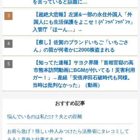
を言っていると話題に…
【超絶大悲報】左派&一部の永住外国人「外
国人にも生活保護をよこせ！(ﾊﾞﾝｯﾊﾞﾝｯﾊﾞﾝｯ」
入管庁「ほーん…」→
【察し】佐賀のブランドいちご「いちごさ
ん」の苗が何者かに2000株盗まれる
【知ってた速報】サヨク界隈「首相官邸の高
市熊本訪問動画にBGMが付いてる！災害利用
ガー！」→産経「安倍岸田石破時代も同様。
当時は批判なかった」（動画）
おすすめ記事
悩んでいるのは私だけ？夫との距離
お前ら急げ！怪しい外人みつけたら法務省にタレコミして
みろ！意外と仕事するぞ？