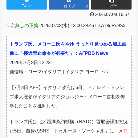
Twitter
はてブ
コピー
0
2026.07.08 16:57
1:
名無しの正義
2026/07/08(水) 13:00:29.46 ID:AT8uRs9S9
トランプ氏、メローニ氏をやゆ うっとり見つめる加工画
像に「接近禁止命令が必要だ」：AFPBB News
2026年7月8日 12:23
発信地：ローマ/イタリア [ イタリア ヨーロッパ ]
【7月8日 AFP】イタリア政府は6日、ドナルド・トラン
プ米大統領がイタリアのジョルジャ・メローニ首相を侮
辱したことを批判した。
トランプ氏は北大西洋条約機構（NATO）首脳会議を控え
た5日、自身のSNS「トゥルース・ソーシャル」に、
メロ