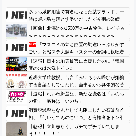
あっち系御用達で有名になった某ブランド、一
時は飛ぶ鳥を落とす勢いだったが今期の業績
は……
【画像】北海道の1500万の中古物件、レベチｗ
ｗｗｗｗｗｗｗｗｗｗｗｗｗｗｗｗｗｗｗ
「マスコミの立ち位置の勘違いっぷりがす
NEW
ごい」と報ステ大越キャスターの台詞に視聴者
絶句、高市とトランプを同列視させようという
【速報】日本の地震被害に支援したのに「韓国
思惑がひしひしと
産の水は水洗トイレに」
近畿大学准教授、苦言「みいちゃん呼びが揶揄
する言葉として使われ、当事者から具体的な苦
痛が訴えられている。文化芸術は人を傷つけて
【速報】れいわ新選組、新たな党名は「いのち
もよい。ただし、傷つけ方がある」
の党」 略称は「いのち」
消費税減税をなんとしても阻止したい石破前首
相、「何いってんのこいつ」と有権者をドン引
きさせるよな屁理屈を……
【悲報】立川志らく、ガチでブチギレてしま
う！！！！！！