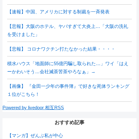
【速報】中国、アメリカに対する制裁を一斉発表
【悲報】大阪のホテル、ヤバすぎて大炎上…「大阪の洗礼
を受けました」
【悲報】 コロナワクチン打たなかった結果・・・・
積水ハウス「地面師に55億円騙し取られた…」ワイ「はえ
ーかわいそう…会社滅茶苦茶やろなぁ」→
【画像】 『金田一少年の事件簿』で好きな死体ランキング
１位がこちら！
Powered by livedoor 相互RSS
おすすめ記事
【マンガ】ぜんぶ私が中心