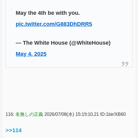
May the 4th be with you.
pic.twitter.com/G883DhDRR5
— The White House (@WhiteHouse)
May 4, 2025
116:
名無しの正義
2026/07/08(水) 15:19:10.21 ID:1bir/XB60
>>114