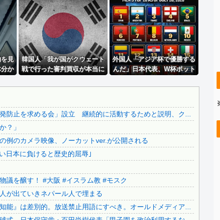
.
【速報】 玉川徹「死んでいなければ銃刀法違反と公務執行妨...
..
日本をダメにした総理大臣、ワースト１位が同点でこの人ｗｗ...
【朗報】 元日テレ女子アナ脊山麻理子さん(46)イメージ...
..
【ネット騒然】 元ジャンポケ斉藤の妻、夫の求刑7年翌日に...
..
物を見
【悲報】 太鼓の達人、お馴染みのフォントの使用料が年間6...
韓国人「我が国がクウェート
外国人「アジア杯で優勝する
体分か
戦で行った審判買収が本当に
んだ」日本代表、W杯ポット
【悲報】 マイナ保険証のクソぶり、バレるｗｗｗｗｗｗｗｗ...
深刻である理由がこちら…」
1入りに現実味!?2030大会で
..
【必見動画】手術中に熊本地震発生…熊本総合病院の例のカメ...
→「これはダメなやつ…（ﾌﾞ
出場枠「64」なら追い風に！
ﾙﾌﾞﾙ」＝韓国の反応
アメリカ人もポット1争いに
..
【ヤバすぎ】韓国紙｢サッカー韓国U23代表、2歳若い日本...
熱視線！【海外の反応】
防止を求める会」設立 継続的に活動するためと説明、ク...
..
【生活保護】永住外国人が日本人平均超え...
か？」
.
大阪府の小学校でイスラム教の指導者が授業を行い物議を醸す...
例のカメラ映像、ノーカットver.が公開される
【なぜ？】中国企業に取得されたマンション、日本人が出てい...
若い日本に負けると歴史的屈辱｣
..
【いのち】れいわ支持者「『れいわ信者』『れいわ知能』は差...
..
【カミツキ悲報】甲子園でインドネシア人選手が始球式→日本...
議を醸す！ #大阪 #イスラム教 #モスク
..
日本旅行キャンセルすべきか…1万年ぶり史上最大級の火山の...
人が出ていきネパール人で埋まる
..
無気力な韓国代表、オーストリアにも0-1で敗北…3月のA...
能』は差別的。放送禁止用語にすべき。オールドメディア...
..
3.1節がある月なのに…3月のカレンダーに日本の富士山・...