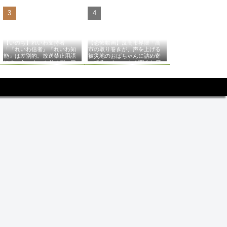
【いのち】れいわ支持者
【恐怖動画】反高市界隈「高
「『れいわ信者』『れいわ知
市の取り巻きが、声を上げる
能』は差別的。放送禁止用語
被災地のおばちゃんに詰め寄
にすべき。オールドメディア
ってるぅ！」→よく聞くと何
は配慮を」→かわりにピッタ
やらヤバいことを言っている
リの名称が爆誕してしまうw
と話題に…