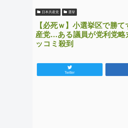
日本共産党
選挙
【必死ｗ】小選挙区で勝て
産党…ある議員が党利党略
ッコミ殺到
Twitter