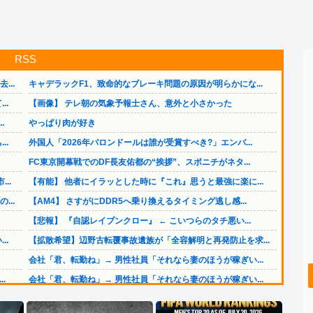
RSS
..
キャデラックF1、致命的なブレーキ問題の原因が明らかにな...
..
【画像】 テレ朝の気象予報士さん、意外と小さかった
.
やっぱり肉が好き
..
外国人「2026年バロンドールは誰が受賞すべき?」エンバ...
FC東京開幕戦でのDF長友佑都の“挨拶”、スポニチがネタ...
..
【有能】 他者にイラッとした時に『これ』思うと最強に楽に...
..
【AM4】 さすがにDDR5へ乗り換えるタイミング逃し感...
【悲報】 『自認レイブンクロー』 ← こいつらのタチ悪い...
..
【拡散希望】辺野古転覆事故遺族が「全容解明と再発防止を求...
会社「君、転勤ね」→ 男性社員「それなら妻のほうが稼ぎい...
.
会社「君、転勤ね」→ 男性社員「それなら妻のほうが稼ぎい...
ジャンポケ斎藤と代理人のやりとり、「地獄すぎて完全にコン...