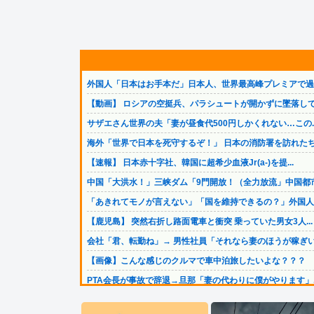
外国人「日本はお手本だ」日本人、世界最高峰プレミアで過去.
【動画】 ロシアの空挺兵、パラシュートが開かずに墜落して.
サザエさん世界の夫「妻が昼食代500円しかくれない…この..
海外「世界で日本を死守するぞ！」 日本の消防署を訪れたち.
【速報】 日本赤十字社、韓国に超希少血液Jr(a-)を提...
中国「大洪水！」三峡ダム「9門開放！（全力放流」中国都市.
「あきれてモノが言えない」「国を維持できるの？」外国人の.
【鹿児島】 突然右折し路面電車と衝突 乗っていた男女3人...
会社「君、転勤ね」→ 男性社員「それなら妻のほうが稼ぎい.
【画像】こんな感じのクルマで車中泊旅したいよな？？？
PTA会長が事故で辞退→旦那「妻の代わりに僕がやります」..
【実況・雑談用】8/8公式戦 横浜DeNAベイスターズv...