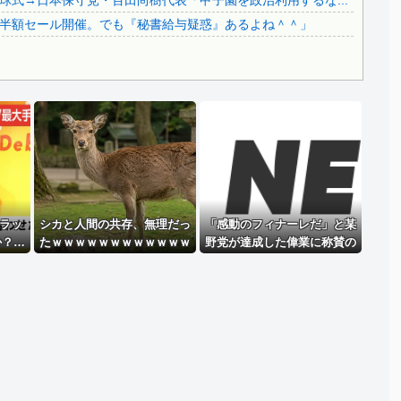
式→日本保守党・百田尚樹代表「甲子園を政治利用するな...
..
韓国代表、コートジボワールに0対4で完敗＝韓国の反応
半額セール開催。でも『秘書給与疑惑』あるよね＾＾」
Powered by livedoor 相互RSS
「ラッ
シカと人間の共存、無理だっ
「感動のフィナーレだ」と某
か？…
たｗｗｗｗｗｗｗｗｗｗｗｗ
野党が達成した偉業に称賛の
ｗｗｗ
声が殺到、なんかヒーロー番
組の最終回を見ているような
気分に……