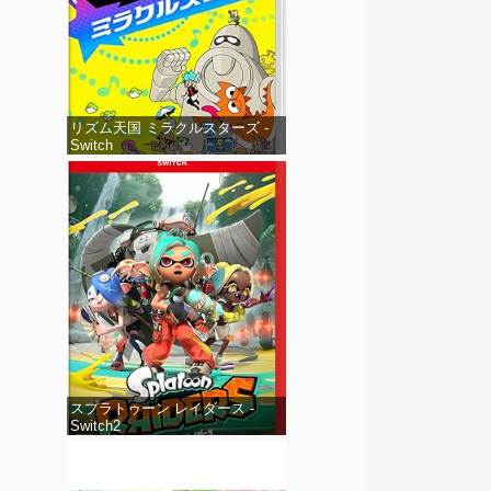
リズム天国 ミラクルスターズ -
Switch
スプラトゥーン レイダース -
Switch2