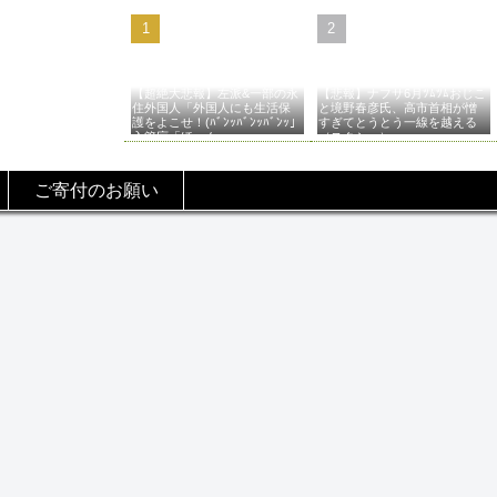
【超絶大悲報】左派&一部の永
【悲報】ナフサ6月ﾂﾑﾂﾑおじこ
住外国人「外国人にも生活保
と境野春彦氏、高市首相が憎
護をよこせ！(ﾊﾞﾝｯﾊﾞﾝｯﾊﾞﾝｯ」
すぎてとうとう一線を越える
入管庁「ほーん…」→
（スクショ）
ご寄付のお願い