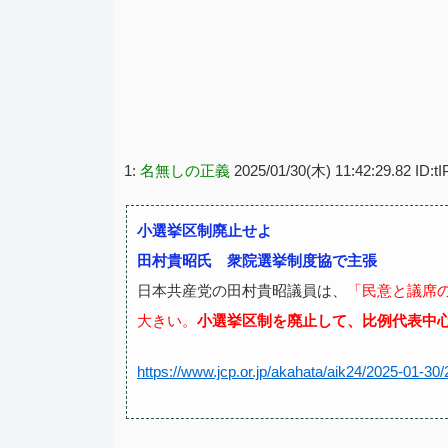
1:
名無しの正義
2025/01/30(木) 11:42:29.82 ID:
小選挙区制廃止せよ
田村貴昭氏 衆院選挙制度協で主張
日本共産党の田村貴昭議員は、
「民意と議席
大きい。
小選挙区制を廃止して、比例代表中
https://www.jcp.or.jp/akahata/aik24/2025-01-3