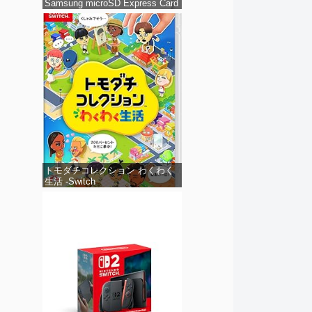
Samsung microSD Express Card
256GB for Nintendo Switch 2（サ
ムスン マイクロSDエクスプレス
カード 256GB）
トモダチコレクション わくわく
生活 -Switch