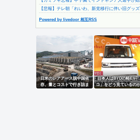
【カミツキ悲報】甲子園でインドネシア人選手が始球
【画像】 週刊少年ジャンプ、「ロクのおかしな家」とかいう.
【悲報】テレ朝「れいわ、新党移行に伴い旧グッズ
Powered by livedoor 相互RSS
Powered by livedoor 相互RSS
日米のレアアース脱中国依
日本人はBYDの軽EV
存、量とコストで行き詰ま
コ」をどう見ているの
り…台湾メディア！
中国メディア！