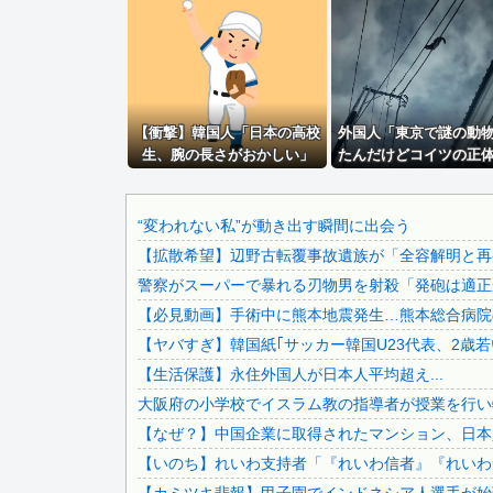
【ネット騒然】 元ジャンポケ斉藤の妻、夫の求刑7年翌日に..
早大生さん、ポイント不正で無銭飲食ｗｗｗ大学が異例の警告.
長友、引退撤回！FC東京と再契約ｷﾀ━━━━(ﾟ∀ﾟ)━...
中道改革連合、全国キャラバン開始も「で、お前誰？」状態ｗ.
【衝撃】韓国人「日本の高校
大竹しのぶ「戦争放棄の国であり続けよう」←この投稿が話題.
外国人「東京で謎の動
生、腕の長さがおかしい」
たんだけどコイツの正
コメ高値掴みの損切り加速ｗｗｗｗｗｗｗｗｗ
る？」
パさん「平和を願う式典なのに防弾ガラスと防弾バッグSPで.
ワンピースの「世界に5種しかない飛行能力」ついに謎が判明.
“変われない私”が動き出す瞬間に出会う
【拡散希望】辺野古転覆事故遺族が「全容解明と再発
【おわった】三峡ダム、豪雨で13基の水門を開き大規模放流.
警察がスーパーで暴れる刃物男を射殺「発砲は適正
日本の古典作品が”現代にふさわしい表現”に強制変更される..
【必見動画】手術中に熊本地震発生…熊本総合病院の
【悲報】「果糖」が「がん転移」を促すと判明
【ヤバすぎ】韓国紙｢サッカー韓国U23代表、2歳
ジャンポケ斎藤と代理人のやりとり、「地獄すぎて完全にコン.
【生活保護】永住外国人が日本人平均超え...
日本をダメにした総理大臣、ワースト１位が同点でこの人ｗｗ.
大阪府の小学校でイスラム教の指導者が授業を行い物
【速報】 みいちゃん、覚醒し戦闘民族化。お子様二人をフル.
【なぜ？】中国企業に取得されたマンション、日本
【画像】 トラックの運ちゃん御用達ターミナル食堂のざっか.
【いのち】れいわ支持者「『れいわ信者』『れいわ知
【悲報】 マイナ保険証のクソぶり、バレるｗｗｗｗｗｗｗｗ.