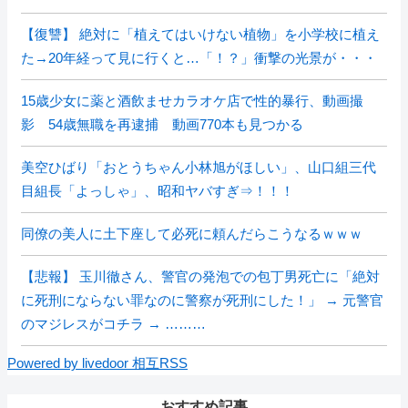
【復讐】 絶対に「植えてはいけない植物」を小学校に植え
た→20年経って見に行くと…「！？」衝撃の光景が・・・
15歳少女に薬と酒飲ませカラオケ店で性的暴行、動画撮
影 54歳無職を再逮捕 動画770本も見つかる
美空ひばり「おとうちゃん小林旭がほしい」、山口組三代
目組長「よっしゃ」、昭和ヤバすぎ⇒！！！
同僚の美人に土下座して必死に頼んだらこうなるｗｗｗ
【悲報】 玉川徹さん、警官の発泡での包丁男死亡に「絶対
に死刑にならない罪なのに警察が死刑にした！」 → 元警官
のマジレスがコチラ → ………
Powered by livedoor 相互RSS
おすすめ記事