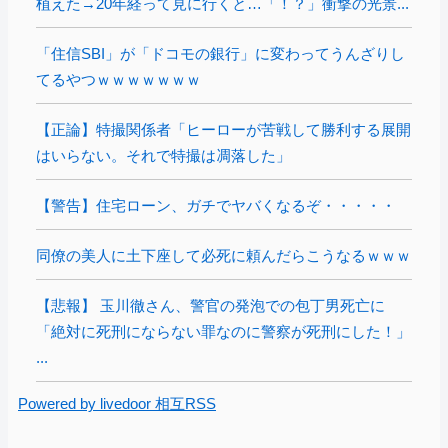
植えた→20年経って見に行くと…「！？」衝撃の光景...
「住信SBI」が「ドコモの銀行」に変わってうんざりし
てるやつｗｗｗｗｗｗｗ
【正論】特撮関係者「ヒーローが苦戦して勝利する展開
はいらない。それで特撮は凋落した」
【警告】住宅ローン、ガチでヤバくなるぞ・・・・・
同僚の美人に土下座して必死に頼んだらこうなるｗｗｗ
【悲報】 玉川徹さん、警官の発泡での包丁男死亡に
「絶対に死刑にならない罪なのに警察が死刑にした！」
...
Powered by livedoor 相互RSS