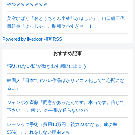
やつｗｗｗｗｗｗｗ
美空ひばり「おとうちゃん小林旭がほしい」、山口組三代
目組長「よっしゃ」、昭和ヤバすぎ⇒！！！
Powered by livedoor 相互RSS
おすすめ記事
“変われない私”が動き出す瞬間に出会う
韓国人「日本でヤバい作品ばかりアニメ化してて心配にな
る…」
ジャンポケ斉藤「同意があったんです。本当です。信じて
下さい」 ←何でこの主張が通らないの？
レーシック手術（費用10万円、視力2.0になる、成功率
95%）←これをしない理由ｗｗ