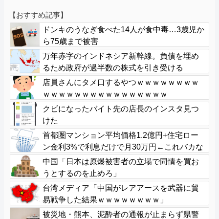
【おすすめ記事】
ドンキのうなぎ食べた14人が食中毒…3歳児か
ら75歳まで被害
万年赤字のインドネシア新幹線。負債を埋め
るため政府が過半数の株式を引き受ける
店員さんにタメ口するやつｗｗｗｗｗｗｗｗ
ｗｗｗｗｗｗｗｗｗｗｗｗｗｗｗｗ
クビになったバイト先の店長のインスタ見つ
けた
首都圏マンション平均価格1.2億円+住宅ロー
ン金利3%で利息だけで月30万円←これバカな
ん？
中国「日本は原爆被害者の立場で同情を買お
うとするのを止めろ」
台湾メディア「中国がレアアースを武器に貿
易戦争した結果ｗｗｗｗｗｗｗｗ」
被災地・熊本、泥酔者の通報が止まらず県警