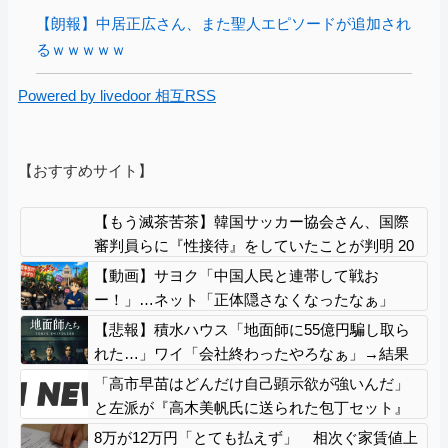
【朗報】中居正広さん、また聖人エピソードが追加され
るｗｗｗｗｗ
Powered by livedoor 相互RSS
【おすすめサイト】
【もう滅茶苦茶】韓国サッカー協会さん、国際
審判員らに『性接待』をしていたことが判明 20
11～12年にかけて 日本審判も対象との指摘も
【動画】サヨク「中国人民と連帯して戦お
ー！」…ネット「正体隠さなくなったなぁ」
「普通に外患誘致じゃないのかな」
【悲報】積水ハウス「地面師に55億円騙し取ら
れた…」ワイ「会社終わったやろなぁ」→結果
ｗｗｗｗ
「高市早苗はどんだけ自己顕示欲が強いんだ」
と左派が『高木美帆氏に送られた包丁セット』
に激怒、「こんな首相は見たことがない」と言
8万が12万円「とても払えず」 相次ぐ家賃値上