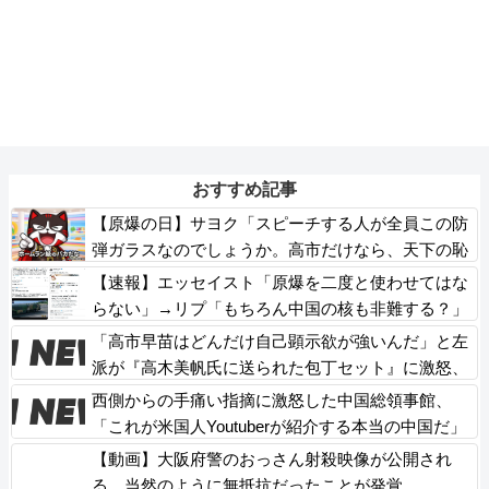
おすすめ記事
【原爆の日】サヨク「スピーチする人が全員この防
弾ガラスなのでしょうか。高市だけなら、天下の恥
晒し者です」→石破茂も防弾ガラスで演説してまし
【速報】エッセイスト「原爆を二度と使わせてはな
た
らない」→リプ「もちろん中国の核も非難する？」
→即ブロック
「高市早苗はどんだけ自己顕示欲が強いんだ」と左
派が『高木美帆氏に送られた包丁セット』に激怒、
「こんな首相は見たことがない」と言い張るも……
西側からの手痛い指摘に激怒した中国総領事館、
「これが米国人Youtuberが紹介する本当の中国だ」
と動画を公開するも……
【動画】大阪府警のおっさん射殺映像が公開され
る。当然のように無抵抗だったことが発覚