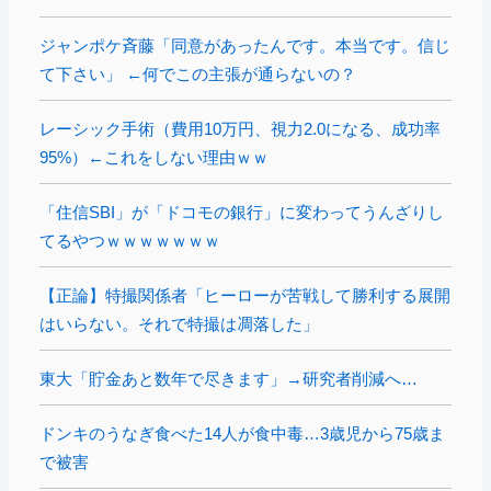
ジャンポケ斉藤「同意があったんです。本当です。信じ
て下さい」 ←何でこの主張が通らないの？
レーシック手術（費用10万円、視力2.0になる、成功率
95%）←これをしない理由ｗｗ
「住信SBI」が「ドコモの銀行」に変わってうんざりし
てるやつｗｗｗｗｗｗｗ
【正論】特撮関係者「ヒーローが苦戦して勝利する展開
はいらない。それで特撮は凋落した」
東大「貯金あと数年で尽きます」→研究者削減へ…
ドンキのうなぎ食べた14人が食中毒…3歳児から75歳ま
で被害