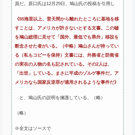
員だ。原口氏は12月29日、鳩山氏の投稿を引用し
《65海里以上、普天間から離れたところに基地を移
すことは、アメリカが許さないとする文書。この嘘
を鳩山総理に見せて「国外、最低でも県外」移設を
断念させた者がいる。（中略）鳩山さんが持ってい
る（私もコピーを保持）文書には、外務省と防衛省
の実在の人物の名も記されている。その2人は、
「出世」している。まさに平成のゾルゲ事件だ。ア
メリカなら国家反逆罪が適用されるような事件だ》
と、鳩山氏の説明を擁護している。（略）
（略）
※全文はソースで