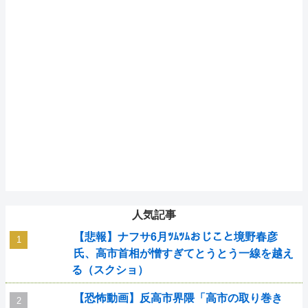
人気記事
【悲報】ナフサ6月ﾂﾑﾂﾑおじこと境野春彦
氏、高市首相が憎すぎてとうとう一線を越え
る（スクショ）
【恐怖動画】反高市界隈「高市の取り巻き