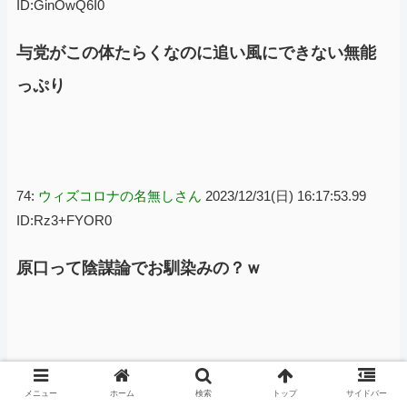
ID:GinOwQ6I0
与党がこの体たらくなのに追い風にできない無能
っぷり
74:
ウィズコロナの名無しさん
2023/12/31(日) 16:17:53.99
ID:Rz3+FYOR0
原口って陰謀論でお馴染みの？ｗ
84:
ウィズコロナの名無しさん
2023/12/31(日) 16:19:54.04
メニュー
ホーム
検索
トップ
サイドバー
ID:XwRAUIm90