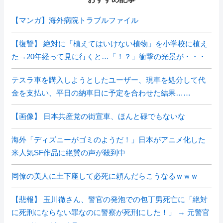
【マンガ】海外病院トラブルファイル
【復讐】 絶対に「植えてはいけない植物」を小学校に植え
た→20年経って見に行くと…「！？」衝撃の光景が・・・
テスラ車を購入しようとしたユーザー、現車を処分して代
金を支払い、平日の納車日に予定を合わせた結果……
【画像】 日本共産党の街宣車、ほんと碌でもないな
海外「ディズニーがゴミのようだ！」日本がアニメ化した
米人気SF作品に絶賛の声が殺到中
同僚の美人に土下座して必死に頼んだらこうなるｗｗｗ
【悲報】 玉川徹さん、警官の発泡での包丁男死亡に「絶対
に死刑にならない罪なのに警察が死刑にした！」 → 元警官