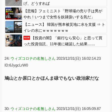
い張るも……
げ、どうすれば
【悲報】フェミニスト「野球場の売り子は男が
やれ！いつまで女性を奴隷扱いする気だ」
【ニュース】 韓国が熊本被災地に水を支援 ⇒ ト
イレの水にｗｗｗｗｗｗｗ
【投資の闇】「銀行なら安心」と思って買
NEW
った投資信託、11年後に確認した結果……
24:
ウィズコロナの名無しさん
2023/12/31(日) 16:02:14.23
ID:6JygcLrW0
鳩山とか原口とかほんま碌でもない政治家だな
30:
ウィズコロナの名無しさん
2023/12/31(日) 16:05:09.87