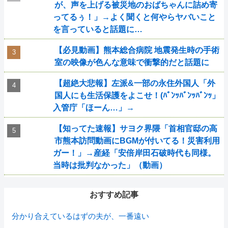
が、声を上げる被災地のおばちゃんに詰め寄
ってるぅ！」→よく聞くと何やらヤバいこと
を言っていると話題に…
【必見動画】熊本総合病院 地震発生時の手術
室の映像が色んな意味で衝撃的だと話題に
【超絶大悲報】左派&一部の永住外国人「外
国人にも生活保護をよこせ！(ﾊﾞﾝｯﾊﾞﾝｯﾊﾞﾝｯ」
入管庁「ほーん…」→
【知ってた速報】サヨク界隈「首相官邸の高
市熊本訪問動画にBGMが付いてる！災害利用
ガー！」→産経「安倍岸田石破時代も同様。
当時は批判なかった」（動画）
おすすめ記事
分かり合えているはずの夫が、一番遠い