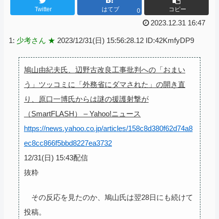
Twitter
はてブ
コピー
0
2023.12.31 16:47
1:
少考さん ★
2023/12/31(日) 15:56:28.12 ID:42KmfyDP9
鳩山由紀夫氏、辺野古改良工事批判への「おまい
う」ツッコミに「外務省にダマされた」の開き直
り、原口一博氏からは謎の援護射撃が
（SmartFLASH） – Yahoo!ニュース
https://news.yahoo.co.jp/articles/158c8d380f62d74a8
ec8cc866f5bbd8227ea3732
12/31(日) 15:43配信
抜粋
その反応を見たのか、鳩山氏は翌28日にも続けて
投稿。