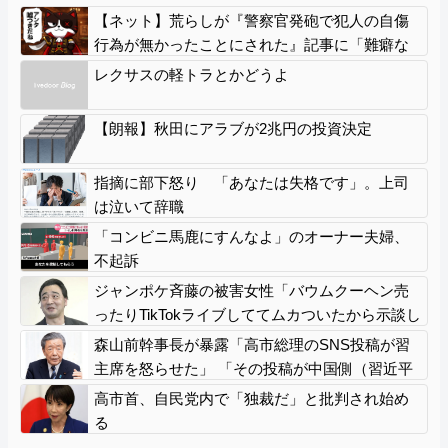
【ネット】荒らしが『警察官発砲で犯人の自傷
行為が無かったことにされた』記事に「難癖な
記事」とイチャモン→自傷行為の動画が拡散し
レクサスの軽トラとかどうよ
てマスゴミの偏向報道確定
【朗報】秋田にアラブが2兆円の投資決定
指摘に部下怒り 「あなたは失格です」。上司
は泣いて辞職
「コンビニ馬鹿にすんなよ」のオーナー夫婦、
不起訴
ジャンポケ斉藤の被害女性「バウムクーヘン売
ったりTikTokライブしててムカついたから示談し
なかった」
森山前幹事長が暴露「高市総理のSNS投稿が習
主席を怒らせた」 「その投稿が中国側（習近平
主席）を怒らせ、日中関係をこじらせる大きな
高市首、自民党内で「独裁だ」と批判され始め
きっかけになった」
る