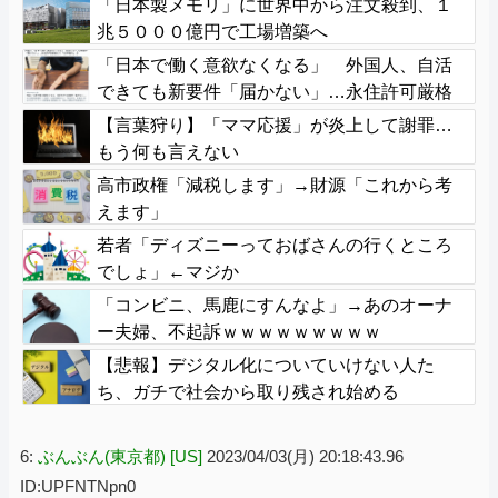
「日本製メモリ」に世界中から注文殺到、１
兆５０００億円で工場増築へ
「日本で働く意欲なくなる」 外国人、自活
できても新要件「届かない」…永住許可厳格
化で「日本離れ」か
【言葉狩り】「ママ応援」が炎上して謝罪…
もう何も言えない
高市政権「減税します」→財源「これから考
えます」
若者「ディズニーっておばさんの行くところ
でしょ」←マジか
「コンビニ、馬鹿にすんなよ」→あのオーナ
ー夫婦、不起訴ｗｗｗｗｗｗｗｗｗ
【悲報】デジタル化についていけない人た
ち、ガチで社会から取り残され始める
6:
ぶんぶん(東京都) [US]
2023/04/03(月) 20:18:43.96
ID:UPFNTNpn0