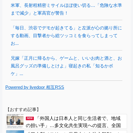
米軍、長射程精密ミサイルほぼ使い切る…「危険な水準
まで減少」と軍高官が警告！
「毎日、渋谷でデモが起きてる」と左派が心の拠り所に
する動画、目撃者から総ツッコミを食らってしまって
お...
兄嫁「正月に帰るから、ゲームと、いいお肉と酒と、お
風呂グッズの準備しとけよ」寝起きの私「知るかボ
ケ」...
Powered by livedoor 相互RSS
【おすすめ記事】
「外国人は日本人と同じ生活者で、地域
NEW
の担い手」…多文化共生実現への提言、全国
知事会が政府に提出