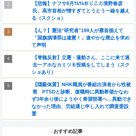
【悲報】ナフサ6月ﾂﾑﾂﾑおじこと境野春彦
氏、高市首相が憎すぎてとうとう一線を越え
る（スクショ）
【ん？】憲法“研究者”199人が雁首揃えて
「国旗損壊罪は違憲！」速やかな廃止を求め
て声明
【脊髄反射】立憲・蓮舫さん、ここに来て過
去一アホなカミツキ投稿をしてしまう（スク
ショあり）
【隠蔽体質】NHK職員が番組出演者から性被
害 PTSDと診断、復職時に異動希望かなわ
ず3年余り後にようやく希望部署へ…異動でき
なかった理由、労組通じ申し入れで調査委設
置
おすすめ記事