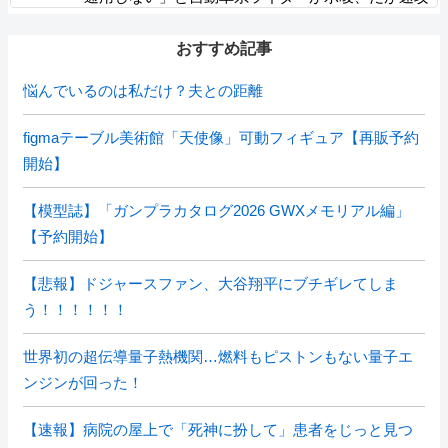
で反例を提示されて即落ち二コマ状態に……
おすすめ記事
悩んでいるのは私だけ？夫との距離
figmaテーブル美術館「天使像」可動フィギュア【再販予約
開始】
【模型誌】「ガンプラカタログ2026 GWXメモリアル編」
【予約開始】
【悲報】ドジャースファン、大谷翔平にブチギレてしま
う！！！！！！
世界初の超伝導量子熱機関…燃料もピストンもない量子エ
ンジンが回った！
【速報】病院の屋上で「死神に扮して」患者をじっと見つ