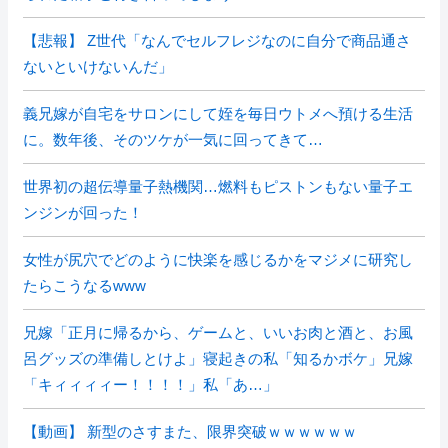
【悲報】 Z世代「なんでセルフレジなのに自分で商品通さ
ないといけないんだ」
義兄嫁が自宅をサロンにして姪を毎日ウトメへ預ける生活
に。数年後、そのツケが一気に回ってきて…
世界初の超伝導量子熱機関…燃料もピストンもない量子エ
ンジンが回った！
女性が尻穴でどのように快楽を感じるかをマジメに研究し
たらこうなるwww
兄嫁「正月に帰るから、ゲームと、いいお肉と酒と、お風
呂グッズの準備しとけよ」寝起きの私「知るかボケ」兄嫁
「キィィィィー！！！！」私「あ…」
【動画】 新型のさすまた、限界突破ｗｗｗｗｗｗ