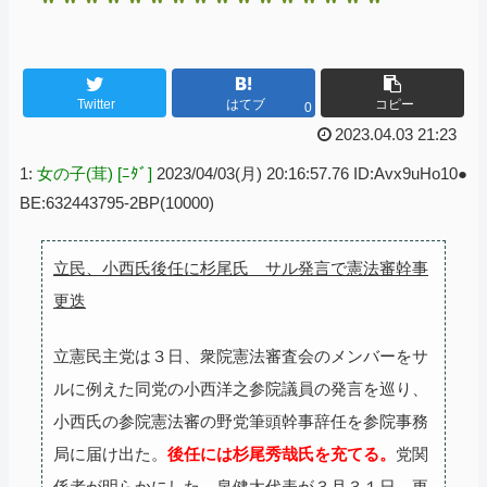
Twitter
はてブ
コピー
0
2023.04.03 21:23
1:
女の子(茸) [ﾆﾀﾞ]
2023/04/03(月) 20:16:57.76 ID:Avx9uHo10●
BE:632443795-2BP(10000)
立民、小西氏後任に杉尾氏 サル発言で憲法審幹事
更迭
立憲民主党は３日、衆院憲法審査会のメンバーをサ
ルに例えた同党の小西洋之参院議員の発言を巡り、
小西氏の参院憲法審の野党筆頭幹事辞任を参院事務
局に届け出た。
後任には杉尾秀哉氏を充てる。
党関
係者が明らかにした。泉健太代表が３月３１日、更