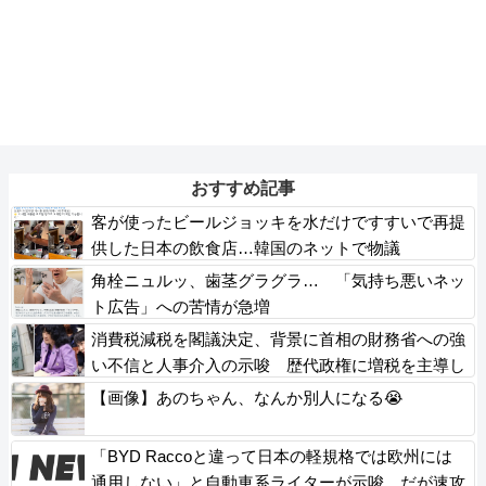
おすすめ記事
客が使ったビールジョッキを水だけですすいで再提
供した日本の飲食店…韓国のネットで物議
角栓ニュルッ、歯茎グラグラ… 「気持ち悪いネッ
ト広告」への苦情が急増
消費税減税を閣議決定、背景に首相の財務省への強
い不信と人事介入の示唆 歴代政権に増税を主導し
てきた財務省、高市内閣に完全敗北
【画像】あのちゃん、なんか別人になる😭
「BYD Raccoと違って日本の軽規格では欧州には
通用しない」と自動車系ライターが示唆、だが速攻