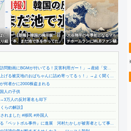
義兄嫁が自宅をサロンにして姪を毎日ウトメへ預ける生活に。...
玉川徹氏、包丁男に発砲した警官の行動について「死刑になら...
..
「毎日、渋谷でデモが起きてる」と左派が心の拠り所にする動...
..
【速報】 中国、ガチで逝く
..
ばい
【画像】 パッパ「妻と子供と海に来た」パシャ←想像の20...
【朗報】韓国の掲示板「日
大谷翔平の今季初となるマル
取り組
本、まだ池で氷を作ってた」
チホームランにMLBファン騒
【画像】 福岡、こんなのが普通に走ってるｗｗｗｗｗｗｗｗ...
？」
然！←「PCAとの熱いMVP争
【恐怖動画】反高市界隈「高市の取り巻きが、声を上げる被災...
い！」（海外の反応）
..
【察し】佐賀のブランドいちご「いちごさん」の苗が何者かに...
問動画にBGMが付いてる！災害利用ガー！」→産経「安...
【移民政策反対】イオンの売り場で唐揚げを食う中国人の子供
げる被災地のおばちゃんに詰め寄ってるぅ！」→よく聞く...
【炎上】藤沢市「モスク建設と土葬も許可します」→3万人の...
何者かに2000株盗まれる
..
91歳女性の遺体を遺棄したベトナム国籍の男が逮捕されまし...
国人の子供
【終わりの始まり】日本保守党・百田尚樹代表による『ペット...
→3万人の反対署名も却下
.
日本旅行キャンセルすべきか…1万年ぶり史上最大級の火山の...
さくらの解説】
..
無気力な韓国代表、オーストリアにも0-1で敗北…3月のA...
れました #移民 #外国人
..
3.1節がある月なのに…3月のカレンダーに日本の富士山・...
『ペットボル事件』に進展 河村たかしが被害者として事...
..
韓国代表、コートジボワールに0対4で完敗＝韓国の反応