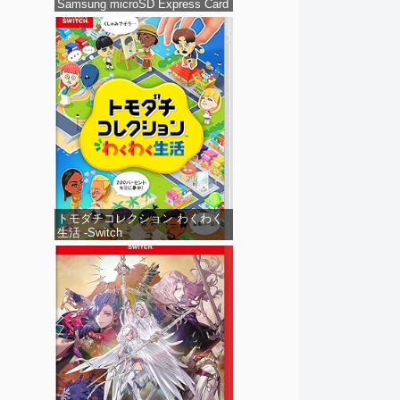
Samsung microSD Express Card
256GB for Nintendo Switch 2(サ
ムスン マイクロSDエクスプレス
カード 256GB) 【Amazon.co.jp
限定特典】Nintendo S
トモダチコレクション わくわく
生活 -Switch