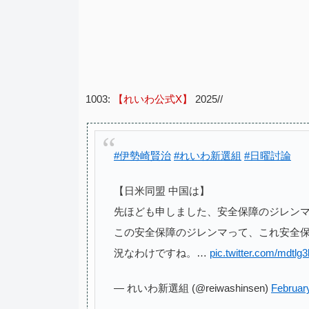
1003:
【れいわ公式X】
2025//
#伊勢崎賢治
#れいわ新選組
#日曜討論
【日米同盟 中国は】
先ほども申しました、安全保障のジレン
この安全保障のジレンマって、これ安全
況なわけですね。…
pic.twitter.com/mdtlg
— れいわ新選組 (@reiwashinsen)
Februar