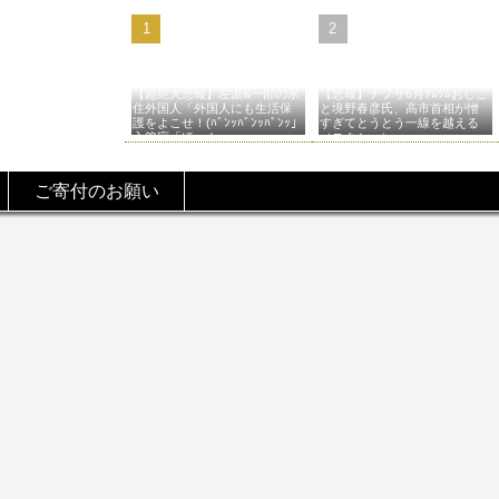
【超絶大悲報】左派&一部の永
【悲報】ナフサ6月ﾂﾑﾂﾑおじこ
住外国人「外国人にも生活保
と境野春彦氏、高市首相が憎
護をよこせ！(ﾊﾞﾝｯﾊﾞﾝｯﾊﾞﾝｯ」
すぎてとうとう一線を越える
入管庁「ほーん…」→
（スクショ）
ご寄付のお願い