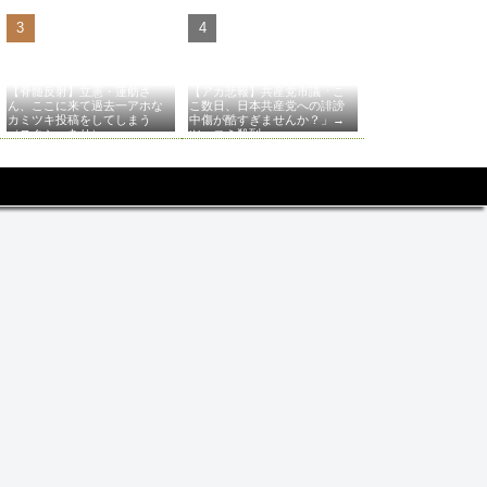
【脊髄反射】立憲・蓮舫さ
【アカ悲報】共産党市議「こ
ん、ここに来て過去一アホな
こ数日、日本共産党への誹謗
カミツキ投稿をしてしまう
中傷が酷すぎませんか？」→
（スクショあり）
ツッコミ殺到