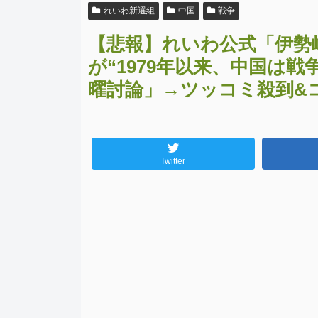
れいわ新選組
中国
戦争
【悲報】れいわ公式「伊勢
が“1979年以来、中国は
曜討論」→ツッコミ殺到&
Twitter