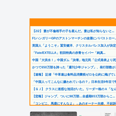
【2/2】 妻が不倫相手の子を産んだ。妻は私が知らないと...
F1ハンガリーGPのアストンマーチンの改善にパパストロー..
英国人「ようこそ」冨安健洋、クリスタルパレス加入が決定的.
「Fate/EXTELLA」初回特典の赤青セイバー「純真...
中国「大洪水！」中国ダム「決壊」地元民「公式発表より死者.
かつて650万部を誇った「週刊少年ジャンプ」、発行部数が..
【速報】 記者「中革連は食料品消費税ゼロを公約に掲げてい.
「中国人ってこんなに嫌われているの？」日本生活9年目で明.
【ＧＪ】 クラスに迷惑な池沼がいた。リーダー格のＡ「なん.
【悲報】ジャンプ、ついに98万部…全盛期653万部からこ...
「コンビニ、馬鹿にすんなよ」→あのオーナー夫婦、不起訴ｗ.
高市政権「減税します」→財源「これから考えます」