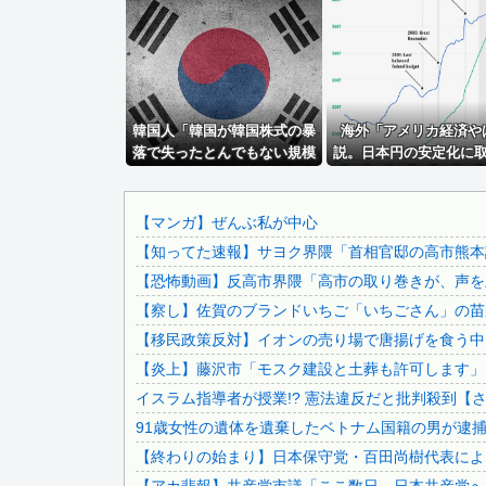
イオン爆発事故、原因はLPG漏れか…経産省が全国一斉点検
【画像】仙台育英のマネージャー可愛すぎwwwwwwwww...
中国政府、強烈な不満を表明「泥棒が『泥棒を捕まえろ』と叫.
「外国人は日本人と同じ生活者で、地域の担い手」…多文化共.
韓国人「韓国が韓国株式の暴
【ワロタ】トランプ大統領とホワイトハウス、ナルトに自分の.
海外「アメリカ経済や
落で失ったとんでもない規模
説。日本円の安定化に
【驚愕】1回1時間程度のsexで20～30回くらい逝き...
の国民年金の金額がこち
んだのもこれが原因か
【画像】 日産が社運をかけて発売するSUVｗｗｗｗｗｗｗ
ら…」→「韓国の未来が…
（ﾌﾞﾙﾌﾞﾙ」＝韓国の反応
【悲報】ちいかわの映画を見たイラン人が激怒｢子供に見せる.
【マンガ】ぜんぶ私が中心
【知ってた速報】サヨク界隈「首相官邸の高市熊本訪
【トミカ】新シリーズ「トミカ クロスレスキュー」 始動
【恐怖動画】反高市界隈「高市の取り巻きが、声を上
【画像】アイドルのオフ会の光景、レベチw w w w w...
【察し】佐賀のブランドいちご「いちごさん」の苗が
義兄嫁が自宅をサロンにして姪を毎日ウトメへ預ける生活に。.
【移民政策反対】イオンの売り場で唐揚げを食う中
【速報】 中国、ガチで逝く
【炎上】藤沢市「モスク建設と土葬も許可します」
【画像】 パッパ「妻と子供と海に来た」パシャ←想像の20..
イスラム指導者が授業!? 憲法違反だと批判殺到【
【画像】 福岡、こんなのが普通に走ってるｗｗｗｗｗｗｗｗ.
91歳女性の遺体を遺棄したベトナム国籍の男が逮捕さ
韓国人「日本ではビールジョッキをほとんど洗わずに、次の客.
【終わりの始まり】日本保守党・百田尚樹代表による
兄嫁「正月に帰るから、ゲームと、いいお肉と酒と、お風呂グ.