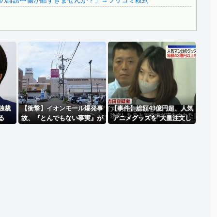
の誹謗中傷が酷すぎませんか？」→ツッコミ殺到
Powered by livedoor 相互RSS
独裁
【衝撃】イオンモール爆発事
【事件】総額43億円超、人気
る
故、『とんでもない事実』が
アニメグッズを"大量注文し
判明してしまう・・・・・・
キャンセル"女逮捕…ネット
「オンラインショップを売り
切れ状態にして商品相場を操
作してたのでは」