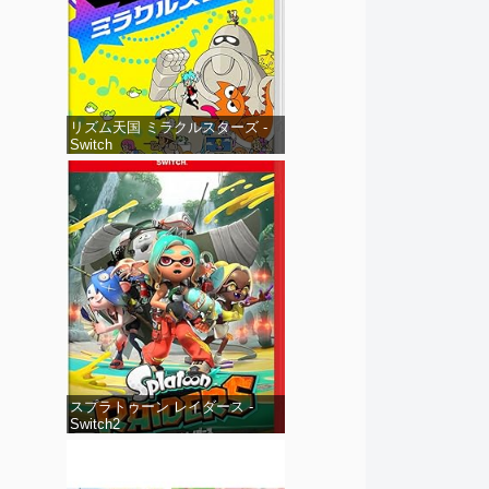
リズム天国 ミラクルスターズ -
Switch
スプラトゥーン レイダース -
Switch2