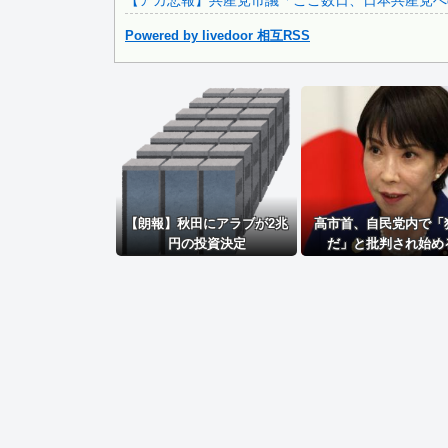
【アカ悲報】共産党市議「ここ数日、日本共産党へ
Powered by livedoor 相互RSS
Powered by livedoor 相互RSS
【朗報】秋田にアラブが2兆
高市首、自民党内で「
円の投資決定
だ」と批判され始め