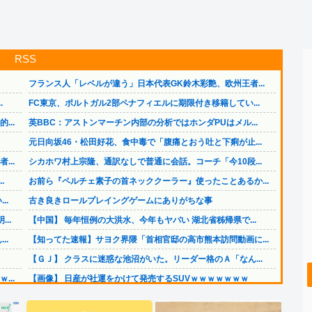
RSS
フランス人「レベルが違う」日本代表GK鈴木彩艶、欧州王者...
.
FC東京、ポルトガル2部ペナフィエルに期限付き移籍してい...
..
英BBC：アストンマーチン内部の分析ではホンダPUはメル...
元日向坂46・松田好花、食中毒で「腹痛とおう吐と下痢が止...
..
シカホワ村上宗隆、通訳なしで普通に会話。コーチ「今10段...
.
お前ら『ペルチェ素子の首ネッククーラー』使ったことあるか...
..
古き良きロールプレイングゲームにありがちな事
..
【中国】 毎年恒例の大洪水、今年もヤバい 湖北省秭帰県で...
..
【知ってた速報】サヨク界隈「首相官邸の高市熊本訪問動画に...
【ＧＪ】 クラスに迷惑な池沼がいた。リーダー格のＡ「なん...
..
【画像】 日産が社運をかけて発売するSUVｗｗｗｗｗｗｗ
【画像】 日産が社運をかけて発売するSUVｗｗｗｗｗｗｗ