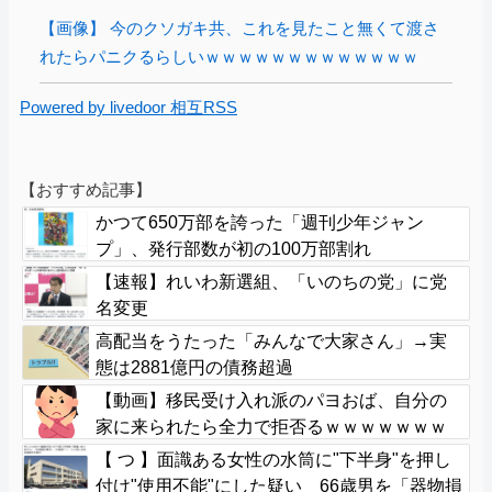
【画像】 今のクソガキ共、これを見たこと無くて渡さ
れたらパニクるらしいｗｗｗｗｗｗｗｗｗｗｗｗｗ
Powered by livedoor 相互RSS
【おすすめ記事】
かつて650万部を誇った「週刊少年ジャン
プ」、発行部数が初の100万部割れ
【速報】れいわ新選組、「いのちの党」に党
名変更
高配当をうたった「みんなで大家さん」→実
態は2881億円の債務超過
【動画】移民受け入れ派のパヨおば、自分の
家に来られたら全力で拒否るｗｗｗｗｗｗｗ
ｗｗｗｗｗ
【 つ 】面識ある女性の水筒に"下半身"を押し
付け"使用不能"にした疑い 66歳男を「器物損