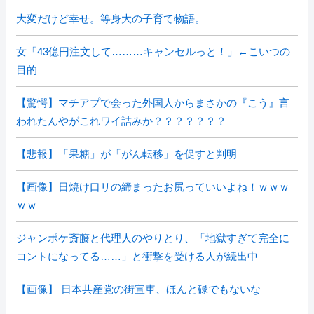
大変だけど幸せ。等身大の子育て物語。
女「43億円注文して………キャンセルっと！」←こいつの
目的
【驚愕】マチアプで会った外国人からまさかの『こう』言
われたんやがこれワイ詰みか？？？？？？？
【悲報】「果糖」が「がん転移」を促すと判明
【画像】日焼け口リの締まったお尻っていいよね！ｗｗｗ
ｗｗ
ジャンポケ斎藤と代理人のやりとり、「地獄すぎて完全に
コントになってる……」と衝撃を受ける人が続出中
【画像】 日本共産党の街宣車、ほんと碌でもないな