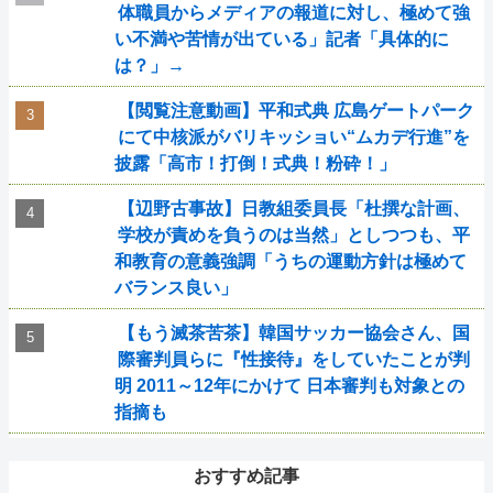
体職員からメディアの報道に対し、極めて強
い不満や苦情が出ている」記者「具体的に
は？」→
【閲覧注意動画】平和式典 広島ゲートパーク
にて中核派がバリキッショい“ムカデ行進”を
披露「高市！打倒！式典！粉砕！」
【辺野古事故】日教組委員長「杜撰な計画、
学校が責めを負うのは当然」としつつも、平
和教育の意義強調「うちの運動方針は極めて
バランス良い」
【もう滅茶苦茶】韓国サッカー協会さん、国
際審判員らに『性接待』をしていたことが判
明 2011～12年にかけて 日本審判も対象との
指摘も
おすすめ記事