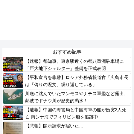
おすすめ記事
【速報】都知事、東京駅近くの都八重洲駐車場に
「巨大地下シェルター」整備を正式表明
【平和宣言を非難】ロシア外務省報道官「広島市長
は『偽りの呪文』繰り返している」
川底に沈んでいたマンモスやナチス軍艦など露出、
熱波でドナウ川が歴史的渇水！
【速報】中国の海警局と中国海軍の船が衝突2人死
亡 南シナ海でフィリピン船を追跡中
【悲報】開示請求が届いた…