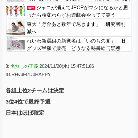
壊」容疑で逮捕 札幌市
ジャニが消えてJPOPがマシになるかと思
NEW
ったら相変わらずお遊戯会やってて笑う
東大「貯金あと数年で尽きます」→研究者削
減へ…
れいわ新選組の新党名は「いのちの党」 旧
グッズ半額で販売 どうなる秘書給与疑惑
3:
名無しの正義
2024/11/20(水) 15:47:51.86
ID:RHvdFl7D0HAPPY
各組上位2チームは決定
3位4位で最終予選
日本はほぼ確定