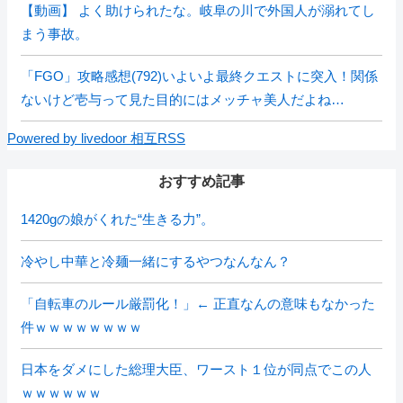
【動画】 よく助けられたな。岐阜の川で外国人が溺れてし
まう事故。
「FGO」攻略感想(792)いよいよ最終クエストに突入！関係
ないけど壱与って見た目的にはメッチャ美人だよね…
Powered by livedoor 相互RSS
おすすめ記事
1420gの娘がくれた“生きる力”。
冷やし中華と冷麺一緒にするやつなんなん？
「自転車のルール厳罰化！」← 正直なんの意味もなかった
件ｗｗｗｗｗｗｗｗ
日本をダメにした総理大臣、ワースト１位が同点でこの人
ｗｗｗｗｗｗ