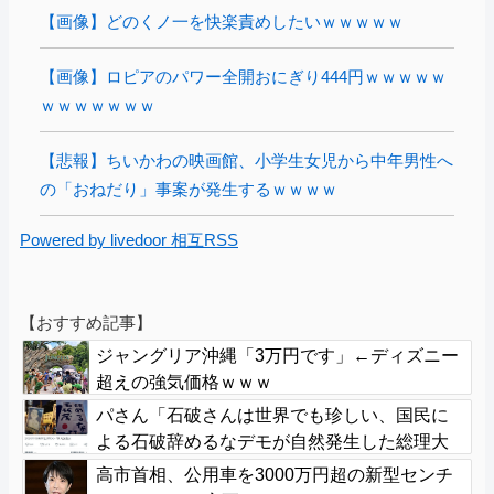
【画像】どのくノ一を快楽責めしたいｗｗｗｗｗ
【画像】ロピアのパワー全開おにぎり444円ｗｗｗｗｗ
ｗｗｗｗｗｗｗ
【悲報】ちいかわの映画館、小学生女児から中年男性へ
の「おねだり」事案が発生するｗｗｗｗ
Powered by livedoor 相互RSS
【おすすめ記事】
ジャングリア沖縄「3万円です」←ディズニー
超えの強気価格ｗｗｗ
パさん「石破さんは世界でも珍しい、国民に
よる石破辞めるなデモが自然発生した総理大
臣です」
高市首相、公用車を3000万円超の新型センチ