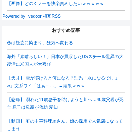
【画像】どのくノ一を快楽責めしたいｗｗｗｗｗ
Powered by livedoor 相互RSS
おすすめ記事
恋は疑惑に染まり、狂気へ変わる
海外「素晴らしい！」日本が買収したUSスチール驚異の大
復活に米国人が大喜び
【天才】 雪が溶けると何になる？理系「水になるでしょ
w」文系ワイ「はぁ～…」→結果ｗｗｗ
【悲痛】 溺れた11歳息子を助けようと川へ…40歳父親が死
亡 息子は母親が救助 愛知
【動画】 町の中華料理屋さん、娘の採用で人気店になって
しまう