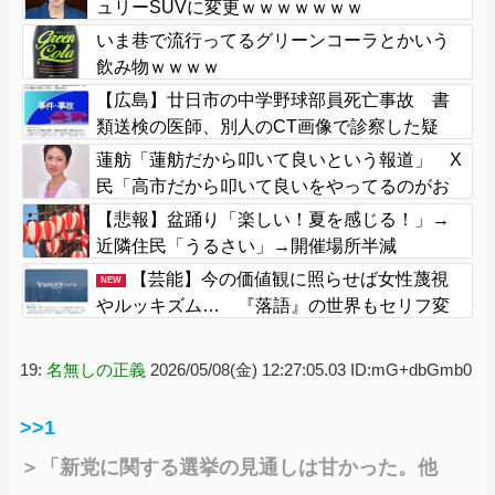
ュリーSUVに変更ｗｗｗｗｗｗｗ
いま巷で流行ってるグリーンコーラとかいう
飲み物ｗｗｗｗ
【広島】廿日市の中学野球部員死亡事故 書
類送検の医師、別人のCT画像で診察した疑
い 頭部出血に気づかなかった可能性
蓮舫「蓮舫だから叩いて良いという報道」 X
民「高市だから叩いて良いをやってるのがお
前だろ」
【悲報】盆踊り「楽しい！夏を感じる！」→
近隣住民「うるさい」→開催場所半減
【芸能】今の価値観に照らせば女性蔑視
NEW
やルッキズム… 『落語』の世界もセリフ変
更や改作、現代にふさわしい表現模索の動き
19:
名無しの正義
2026/05/08(金) 12:27:05.03 ID:mG+dbGmb0
>>1
＞「新党に関する選挙の見通しは甘かった。他