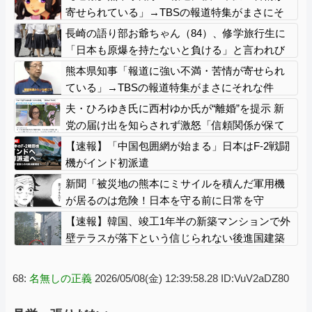
寄せられている」→TBSの報道特集がまさにそ
れな件
長崎の語り部お爺ちゃん（84）、修学旅行生に
「日本も原爆を持たないと負ける」と言われび
っくり！ 被団協代表（85）も中学生に「核を
熊本県知事「報道に強い不満・苦情が寄せられ
持たないで日本を守れますか」と問われ危機感
ている」→TBSの報道特集がまさにそれな件
夫・ひろゆき氏に西村ゆか氏が“離婚”を提示 新
党の届け出を知らされず激怒「信頼関係が保て
ず夫婦を続けるのは無理」
【速報】「中国包囲網が始まる」日本はF-2戦闘
機がインド初派遣
新聞「被災地の熊本にミサイルを積んだ軍用機
が居るのは危険！日本を守る前に日常を守
れ！」
【速報】韓国、竣工1年半の新築マンションで外
壁テラスが落下という信じられない後進国建築
を披露
68:
名無しの正義
2026/05/08(金) 12:39:58.28 ID:VuV2aDZ80