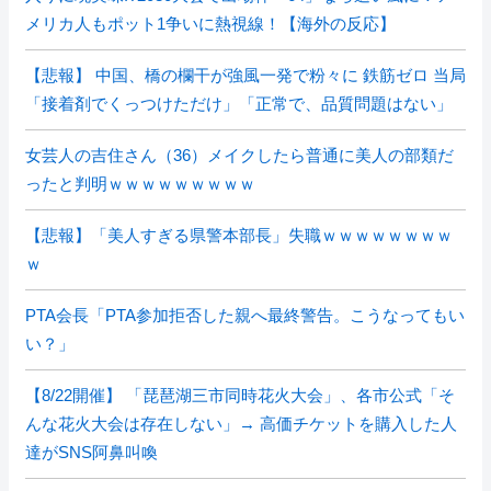
メリカ人もポット1争いに熱視線！【海外の反応】
【悲報】 中国、橋の欄干が強風一発で粉々に 鉄筋ゼロ 当局
「接着剤でくっつけただけ」「正常で、品質問題はない」
女芸人の吉住さん（36）メイクしたら普通に美人の部類だ
ったと判明ｗｗｗｗｗｗｗｗｗ
【悲報】「美人すぎる県警本部長」失職ｗｗｗｗｗｗｗｗ
ｗ
PTA会長「PTA参加拒否した親へ最終警告。こうなってもい
い？」
【8/22開催】 「琵琶湖三市同時花火大会」、各市公式「そ
んな花火大会は存在しない」→ 高価チケットを購入した人
達がSNS阿鼻叫喚