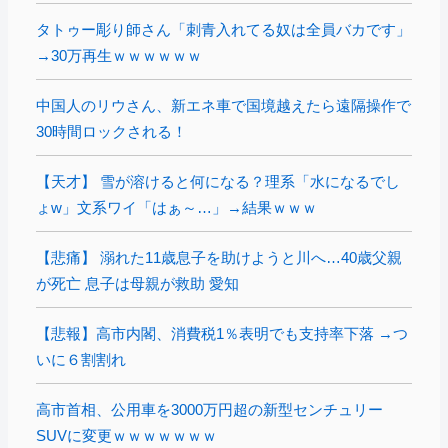
タトゥー彫り師さん「刺青入れてる奴は全員バカです」
→30万再生ｗｗｗｗｗｗ
中国人のリウさん、新エネ車で国境越えたら遠隔操作で
30時間ロックされる！
【天才】 雪が溶けると何になる？理系「水になるでし
ょw」文系ワイ「はぁ～…」→結果ｗｗｗ
【悲痛】 溺れた11歳息子を助けようと川へ…40歳父親
が死亡 息子は母親が救助 愛知
【悲報】高市内閣、消費税1％表明でも支持率下落 →つ
いに６割割れ
高市首相、公用車を3000万円超の新型センチュリー
SUVに変更ｗｗｗｗｗｗｗ