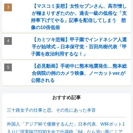
【マスコミ妄想】女性セブンさん、高市憎し
が極まりすぎたのか、過去一級の低俗な「支
持率下げてやる」記事を配信してしまう 想
像の10倍低俗
【カミツキ悲報】甲子園でインドネシア人選
手が始球式→日本保守党・百田尚樹代表「甲
子園を政治利用するな！」
【必見動画】手術中に熊本地震発生…熊本総
合病院の例のカメラ映像、ノーカットver.が
公開される
おすすめ記事
三十路女子の仕事と恋、その先にあった本音
外国人「アジア杯で優勝するんだ」日本代表、W杯ポット1
入りに現実味!?2030大会で出場枠「64」なら追い風に！ア