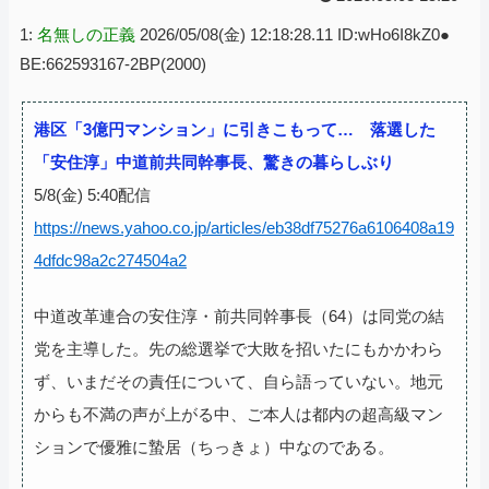
1:
名無しの正義
2026/05/08(金) 12:18:28.11 ID:wHo6I8kZ0●
BE:662593167-2BP(2000)
港区「3億円マンション」に引きこもって… 落選した
「安住淳」中道前共同幹事長、驚きの暮らしぶり
5/8(金) 5:40配信
https://news.yahoo.co.jp/articles/eb38df75276a6106408a19
4dfdc98a2c274504a2
中道改革連合の安住淳・前共同幹事長（64）は同党の結
党を主導した。先の総選挙で大敗を招いたにもかかわら
ず、いまだその責任について、自ら語っていない。地元
からも不満の声が上がる中、ご本人は都内の超高級マン
ションで優雅に蟄居（ちっきょ）中なのである。