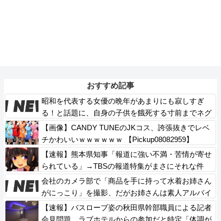
おすすめ記事
昭和を代表する女優の晩年があまりにも寂しすぎ
る！と話題に、自身の子供を餓死する寸前までネグ
レクトした挙句……
【画像】CANDY TUNEのJKコス、誇張抜きでレベ
チかわいいｗｗｗｗｗｗ 【Pickup08082959】
【速報】熊本県知事「報道に強い不満・苦情が寄せ
られている」→TBSの報道特集がまさにそれな件
会社のカメラ部で「商品を手に持って水着お姉さん
がにっこり」を撮影、だがお姉さんは素人アルバイ
トで親バレした結果……
【速報】バスローブ姿の秋田県幹部職員による記者
会見問題、ラブホテルからの参加だと特定「体調が