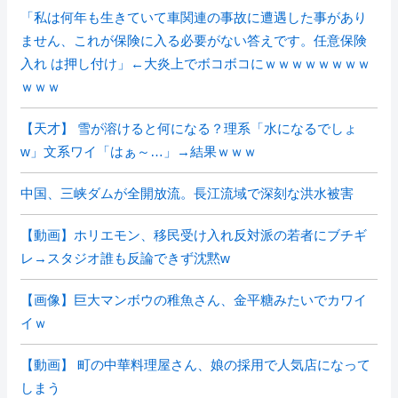
「私は何年も生きていて車関連の事故に遭遇した事があり
ません、これが保険に入る必要がない答えです。任意保険
入れ は押し付け」←大炎上でボコボコにｗｗｗｗｗｗｗｗ
ｗｗｗ
【天才】 雪が溶けると何になる？理系「水になるでしょ
w」文系ワイ「はぁ～…」→結果ｗｗｗ
中国、三峡ダムが全開放流。長江流域で深刻な洪水被害
【動画】ホリエモン、移民受け入れ反対派の若者にブチギ
レ→スタジオ誰も反論できず沈黙w
【画像】巨大マンボウの稚魚さん、金平糖みたいでカワイ
イｗ
【動画】 町の中華料理屋さん、娘の採用で人気店になって
しまう