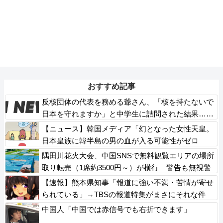
おすすめ記事
反核団体の代表を務める爺さん、「核を持たないで
日本を守れますか」と中学生に詰問された結果……
【ニュース】韓国メディア「幻となった女性天皇。
日本皇族に韓半島の男の血が入る可能性がゼロ
に・・・」
隅田川花火大会、中国SNSで無料観覧エリアの場所
取り転売（1席約3500円～）が横行 警告も無視警
備員「ビニールシートは、人様の所有物。警告以上
【速報】熊本県知事「報道に強い不満・苦情が寄せ
のことはできない」
られている」→TBSの報道特集がまさにそれな件
中国人「中国では赤信号でも右折できます」