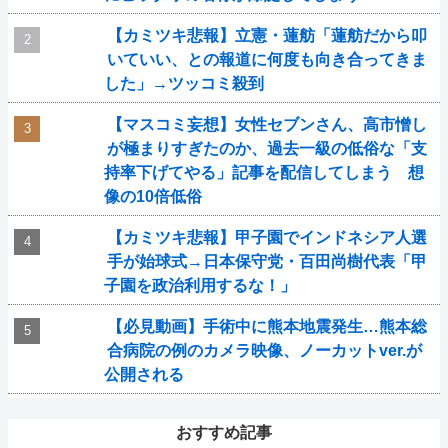
【カミツキ悲報】立憲・蓮舫「蓮舫だから叩
いていい、との報道に何度も向き合ってきま
した」→ツッコミ殺到
【マスコミ妄想】女性セブンさん、高市憎し
が極まりすぎたのか、過去一級の低俗な「支
持率下げてやる」記事を配信してしまう 想
像の10倍低俗
【カミツキ悲報】甲子園でインドネシア人選
手が始球式→日本保守党・百田尚樹代表「甲
子園を政治利用するな！」
【必見動画】手術中に熊本地震発生…熊本総
合病院の例のカメラ映像、ノーカットver.が
公開される
おすすめ記事