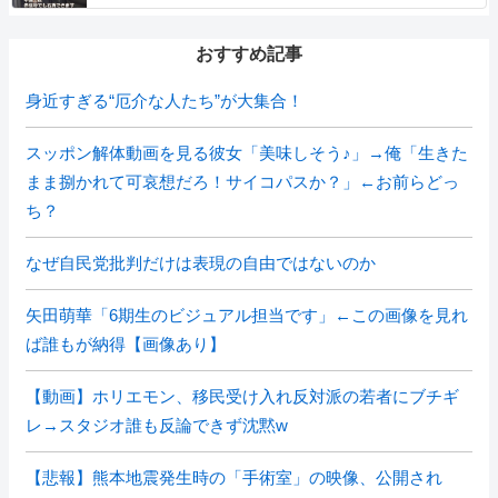
おすすめ記事
身近すぎる“厄介な人たち”が大集合！
スッポン解体動画を見る彼女「美味しそう♪」→俺「生きた
まま捌かれて可哀想だろ！サイコパスか？」←お前らどっ
ち？
なぜ自民党批判だけは表現の自由ではないのか
矢田萌華「6期生のビジュアル担当です」←この画像を見れ
ば誰もが納得【画像あり】
【動画】ホリエモン、移民受け入れ反対派の若者にブチギ
レ→スタジオ誰も反論できず沈黙w
【悲報】熊本地震発生時の「手術室」の映像、公開され