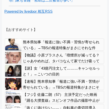
専門家も警鐘「救助は二次被害が多い」
Powered by livedoor 相互RSS
【おすすめサイト】
熊本県知事「報道に強い不満・苦情が寄せられ
ている」→TBSの報道特集がまさにそれな件
【物議】小原ブラスさん「喫煙所が減ってる？
じゃあやめれば。タバコなんて家でだけ吸って
ればいい」
【謎】女「43億円注文して………キャンセルっ
と！」←こいつの目的
【速報】熊本県知事「報道に強い不満・苦情が
寄せられている」→TBSの報道特集がまさにそ
れな件
【フジ】佐藤二朗（57） 主演予定だった映画
『踊る大捜査線』スピンオフ作品の撮影中止が
正式に決定
「抜くに抜けない……」自転車の青切符導入