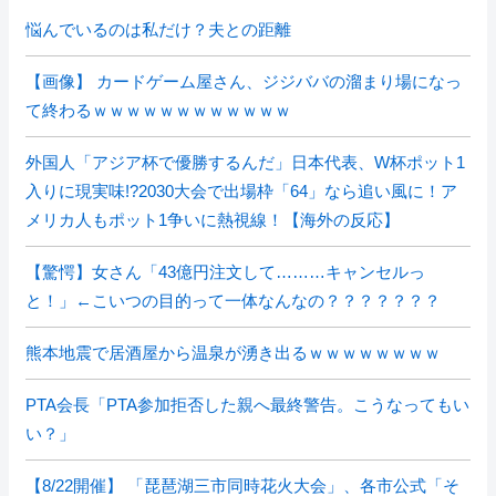
悩んでいるのは私だけ？夫との距離
【画像】 カードゲーム屋さん、ジジババの溜まり場になっ
て終わるｗｗｗｗｗｗｗｗｗｗｗｗ
外国人「アジア杯で優勝するんだ」日本代表、W杯ポット1
入りに現実味!?2030大会で出場枠「64」なら追い風に！ア
メリカ人もポット1争いに熱視線！【海外の反応】
【驚愕】女さん「43億円注文して………キャンセルっ
と！」←こいつの目的って一体なんなの？？？？？？？
熊本地震で居酒屋から温泉が湧き出るｗｗｗｗｗｗｗｗ
PTA会長「PTA参加拒否した親へ最終警告。こうなってもい
い？」
【8/22開催】 「琵琶湖三市同時花火大会」、各市公式「そ