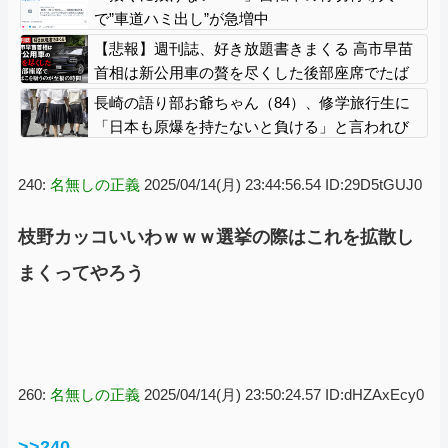
で”車道ハミ出し”が急増中
【悲報】週刊誌、好き放題書きまくる 高市早苗
首相は新公用車の贅を尽くした後部座席でたば
こを吸うのが至福の時間「どんどん延びる乗車
長崎の語り部お爺ちゃん（84）、修学旅行生に
時間」
「日本も原爆を持たないと負ける」と言われび
っくり！ 被団協代表（85）も中学生に「核を
持たないで日本を守れますか」と問われ危機感
240:
名無しの正義
2025/04/14(月) 23:44:56.54 ID:29D5tGUJ0
枝野カッコいいわｗｗｗ選挙の際はこれを拡散し
まくってやろう
260:
名無しの正義
2025/04/14(月) 23:50:24.57 ID:dHZAxEcy0
>>240