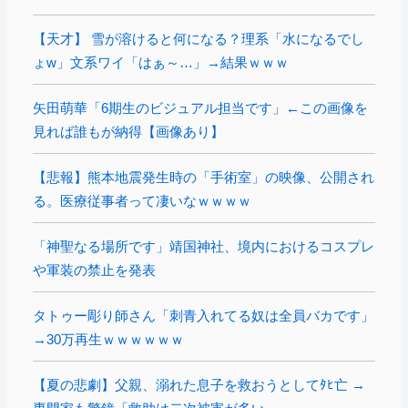
【天才】 雪が溶けると何になる？理系「水になるでし
ょw」文系ワイ「はぁ～…」→結果ｗｗｗ
矢田萌華「6期生のビジュアル担当です」←この画像を
見れば誰もが納得【画像あり】
【悲報】熊本地震発生時の「手術室」の映像、公開され
る。医療従事者って凄いなｗｗｗｗ
「神聖なる場所です」靖国神社、境内におけるコスプレ
や軍装の禁止を発表
タトゥー彫り師さん「刺青入れてる奴は全員バカです」
→30万再生ｗｗｗｗｗｗ
【夏の悲劇】父親、溺れた息子を救おうとしてﾀﾋ亡 →