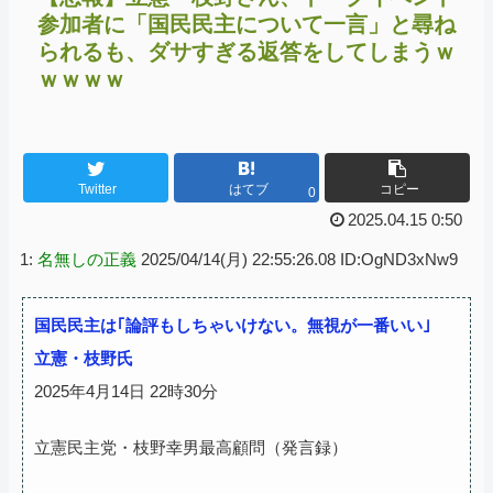
参加者に「国民民主について一言」と尋ね
られるも、ダサすぎる返答をしてしまうｗ
ｗｗｗｗ
Twitter
はてブ
コピー
0
2025.04.15 0:50
1:
名無しの正義
2025/04/14(月) 22:55:26.08 ID:OgND3xNw9
国民民主は｢論評もしちゃいけない。無視が一番いい｣
立憲・枝野氏
2025年4月14日 22時30分
立憲民主党・枝野幸男最高顧問（発言録）