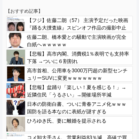
【おすすめ記事】
【フジ】佐藤二朗（57） 主演予定だった映画
『踊る大捜査線』スピンオフ作品の撮影中止
が正式に決定
佐藤二朗、橋本愛との騒動で主演映画が完全
白紙へｗｗｗｗｗ
【悲報】高市内閣、消費税1％表明でも支持率
下落 →ついに６割割れ
高市首相、公用車を3000万円超の新型センチ
ュリーSUVに変更ｗｗｗｗｗｗｗ
【悲報】盆踊り「楽しい！夏を感じる！」→
近隣住民「うるさい」→開催場所半減
日本の防衛白書、ついに青春アニメ化ｗｗｗ
国防を語る本なのに表紙が謎すぎる
ひろゆき氏、妻に離婚を提示される
コメ卸大手さん、営業利益83％減 高値で買