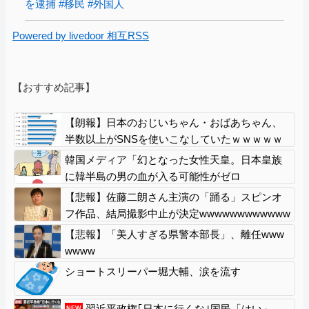
を逮捕 #移民 #外国人
Powered by livedoor 相互RSS
【おすすめ記事】
【朗報】日本のおじいちゃん・おばあちゃん、
半数以上がSNSを使いこなしていたｗｗｗｗｗ
韓国メディア「幻となった女性天皇。日本皇族
に韓半島の男の血が入る可能性がゼロ
に・・・」
【悲報】佐藤二朗さん主演の「踊る」スピンオ
フ作品、結局撮影中止が決定wwwwwwwwwwww
【悲報】「美人すぎる県警本部長」、離任www
wwww
ショートスリーパー堀大輔、涙を流す
習近平政権｢日本に行くな｣国民「はい」→
NEW