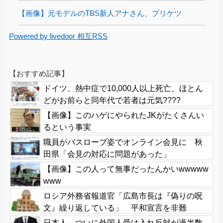
【画像】元モデルのTBS新人アナさん、プリケツ
Powered by livedoor 相互RSS
【おすすめ記事】
ドイツ、熱中症で10,000人以上死亡、ほとん
どがお前らと同年代で若者は元気????
【画像】このハゲにやられたJKがたくさんい
るという事実
職員がバスローブ姿でオンライン会見に 秋
田県「会見の対応に問題があった」
【画像】この人って無事だったんかいwwwww
www
ロシア外務省報道官「広島市長は『偽りの呪
文』繰り返している」 平和宣言を非難
日本人、ついに外国人受け入れ反対が過半数