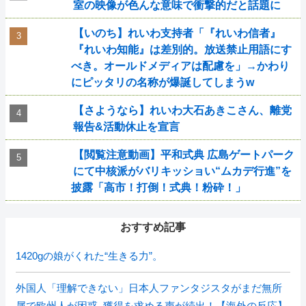
室の映像が色んな意味で衝撃的だと話題に
【いのち】れいわ支持者「『れいわ信者』
『れいわ知能』は差別的。放送禁止用語にす
べき。オールドメディアは配慮を」→かわり
にピッタリの名称が爆誕してしまうw
【さようなら】れいわ大石あきこさん、離党
報告&活動休止を宣言
【閲覧注意動画】平和式典 広島ゲートパーク
にて中核派がバリキッショい“ムカデ行進”を
披露「高市！打倒！式典！粉砕！」
おすすめ記事
1420gの娘がくれた“生きる力”。
外国人「理解できない」日本人ファンタジスタがまだ無所
属で欧州人が困惑..獲得を求める声が続出！【海外の反応】