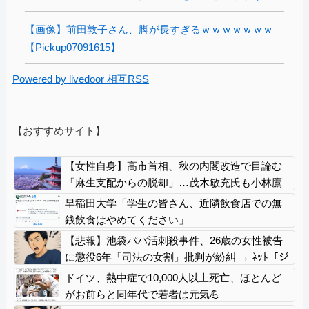
【画像】前田敦子さん、脚が長すぎるｗｗｗｗｗｗｗ
【Pickup07091615】
Powered by livedoor 相互RSS
【おすすめサイト】
【女性自身】高市首相、秋の内閣改造で目論む
「麻生支配からの脱却」…茂木敏充氏も小林鷹
之氏もクビ
早稲田大学「学生の皆さん、近隣飲食店での無
銭飲食はやめてください」
【悲報】池袋パパ活刺殺事件、26歳の女性被告
に懲役6年「司法の女割」批判が紛糾 → ﾈｯﾄ「ジ
ャンポケ斎藤の罪より軽くて草」ｗｗｗｗｗｗ
ドイツ、熱中症で10,000人以上死亡、ほとんど
ｗｗｗｗｗｗｗｗｗｗ
がお前らと同年代で若者は元気💪