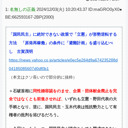
1:
名無しの正義
2024/12/03(火) 10:20:43.37 ID:maGRO0yX0●
BE:662593167-2BP(2000)
「国民民主」に絶対できない政策で「立憲」が形勢逆転する
方法 「原発再稼働」の条件に「避難計画」を盛り込むべ
し 古賀茂明
https://news.yahoo.co.jp/articles/e0ec5e264d9a674235288d
04185085607d0df0b1
（本文はクソ長いので部分的に抜粋）
＞石破首相に
同性婚容認をのませ、企業・団体献金廃止を完
全ではなくとも前進させれば、
いずれも立憲・野田代表の大
手柄となり、逆に、国民民主・玉木代表は抵抗勢力として有
権者の批判を浴びるだろう。