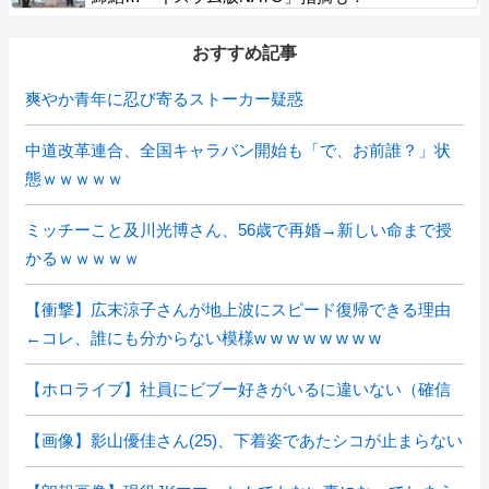
おすすめ記事
爽やか青年に忍び寄るストーカー疑惑
中道改革連合、全国キャラバン開始も「で、お前誰？」状
態ｗｗｗｗｗ
ミッチーこと及川光博さん、56歳で再婚→新しい命まで授
かるｗｗｗｗｗ
【衝撃】広末涼子さんが地上波にスピード復帰できる理由
←コレ、誰にも分からない模様w w w w w w w w
【ホロライブ】社員にビブー好きがいるに違いない（確信
【画像】影山優佳さん(25)、下着姿であたシコが止まらない