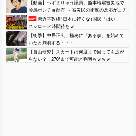
【動画】へずまりゅう議員、熊本地震被災地で
冷感ポンチョ配布 → 被災民の衝撃の反応がコチ
ラ → ｗｗｗｗｗｗｗｗｗｗｗｗｗｗｗｗ
習近平政権｢日本に行くな｣国民「はい」→
NEW
スシロー14時間待ちｗ
【衝撃】中居正広、極秘に『ある事』を始めて
いたと判明する・・・
【自由研究】スカートは何度まで回っても広が
らない？→270°まで可能と判明ｗｗｗｗ