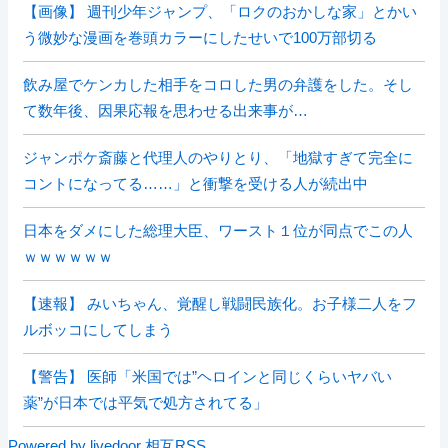
【画像】 週刊少年ジャンプ、「ロクのおかしな家」とかい
う微妙な漫画を巻頭カラーにしたせいで100万部切る
飲み屋でケンカした相手をコロした男の弁護をした。そし
て数年後、因果応報を思わせる出来事が…
ジャンポケ斎藤と代理人のやりとり、「地獄すぎて完全に
コントになってる……」と衝撃を受ける人が続出中
日本をダメにした総理大臣、ワースト１位が同点でこの人
ｗｗｗｗｗｗ
【速報】 みいちゃん、覚醒し戦闘民族化。お子様二人をフ
ルボッコにしてしまう
【警告】 医師「米国では”ヘロインと同じくらいヤバい
薬”が日本では平気で処方されてる」
Powered by livedoor 相互RSS