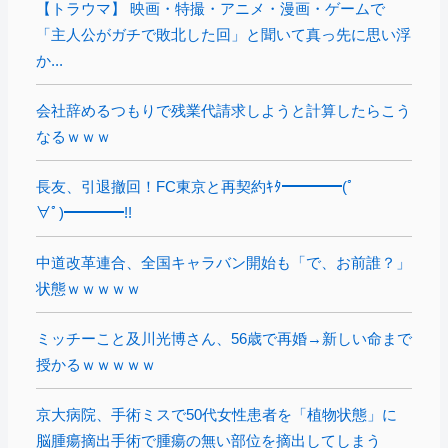
【トラウマ】 映画・特撮・アニメ・漫画・ゲームで
「主人公がガチで敗北した回」と聞いて真っ先に思い浮
か...
会社辞めるつもりで残業代請求しようと計算したらこう
なるｗｗｗ
長友、引退撤回！FC東京と再契約ｷﾀ━━━━(ﾟ
∀ﾟ)━━━━!!
中道改革連合、全国キャラバン開始も「で、お前誰？」
状態ｗｗｗｗｗ
ミッチーこと及川光博さん、56歳で再婚→新しい命まで
授かるｗｗｗｗｗ
京大病院、手術ミスで50代女性患者を「植物状態」に
脳腫瘍摘出手術で腫瘍の無い部位を摘出してしまう