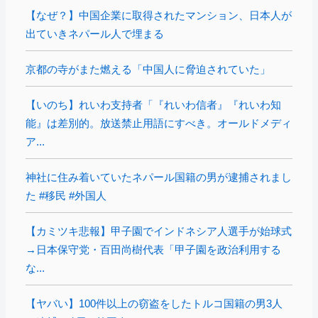
【なぜ？】中国企業に取得されたマンション、日本人が
出ていきネパール人で埋まる
京都の寺がまた燃える「中国人に脅迫されていた」
【いのち】れいわ支持者「『れいわ信者』『れいわ知
能』は差別的。放送禁止用語にすべき。オールドメディ
ア...
神社に住み着いていたネパール国籍の男が逮捕されまし
た #移民 #外国人
【カミツキ悲報】甲子園でインドネシア人選手が始球式
→日本保守党・百田尚樹代表「甲子園を政治利用する
な...
【ヤバい】100件以上の窃盗をしたトルコ国籍の男3人