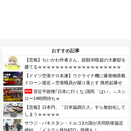
おすすめ記事
【悲報】ちいかわ作者さん、総額30億超の大豪邸を
建てるｗｗｗｗｗｗｗｗｗｗｗｗｗｗｗｗｗｗｗ
【ドイツ空港テロ未遂】ウクライナ機に爆発物搭載
ドローン接近→空港職員が蹴り落とす 偶然起爆せ
ず最悪の事態回避「高性能C4搭載していた」
習近平政権｢日本に行くな｣国民「はい」→スシ
NEW
ロー14時間待ちｗ
【悲報】日本円、「日米協調介入」すら無効化して
しまうｗｗｗｗｗ
サウジ・パキスタン・トルコ3カ国が共同防衛協定
締結…「イスラム版NATO」指摘も！