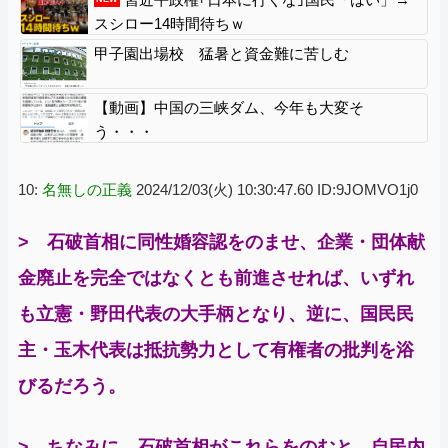
スシロー14時間待ちｗ
甲子園出場校 猛暑と資金難に苦しむ
【動画】中国の三峡ダム、今年も大変そ
う・・・
10:
名無しの正義
2024/12/03(火) 10:30:47.60 ID:9JOMVO1j0
> 石破首相に同性婚容認をのませ、企業・団体献
金廃止を完全ではなくとも前進させれば、いずれ
も立憲・野田代表の大手柄となり、逆に、国民民
主・玉木代表は抵抗勢力として有権者の批判を浴
びるだろう。
> ちなみに、石破首相がこれらをのむと、自民内