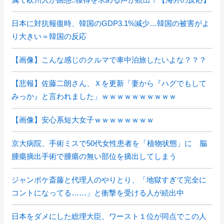
日本に対抗報復時、韓国のGDP3.1%減少…韓国の被害がよ
り大きい＝韓国の反応
【画像】こんな感じのクルマで車中泊旅したいよな？？？
【悲報】佐藤二朗さん、Ｘを更新「妻から『ハグでもして
みっか』と言われました」ｗｗｗｗｗｗｗｗｗｗ
【画像】安心系短大女子ｗｗｗｗｗｗｗｗ
京大病院、手術ミスで50代女性患者を「植物状態」に 脳
腫瘍摘出手術で腫瘍の無い部位を摘出してしまう
ジャンポケ斎藤と代理人のやりとり、「地獄すぎて完全に
コントになってる……」と衝撃を受ける人が続出中
日本をダメにした総理大臣、ワースト１位が同点でこの人