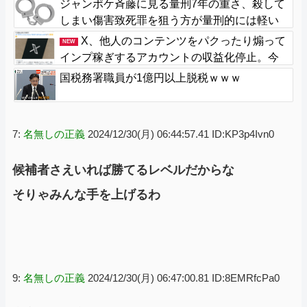
ジャンポケ斉藤に見る量刑7年の重さ、殺して
しまい傷害致死罪を狙う方が量刑的には軽い
と話題
X、他人のコンテンツをパクったり煽って
NEW
インプ稼ぎするアカウントの収益化停止。今
後はオリジナル重視
国税務署職員が1億円以上脱税ｗｗｗ
7:
名無しの正義
2024/12/30(月) 06:44:57.41 ID:KP3p4Ivn0
候補者さえいれば勝てるレベルだからな
そりゃみんな手を上げるわ
9:
名無しの正義
2024/12/30(月) 06:47:00.81 ID:8EMRfcPa0