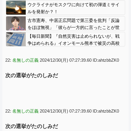
が好き」！
ウクライナがモスクワに向けて初の弾道ミサイ
ルを発射か？！
古市憲寿、中居正広問題で第三委を批判「反論
をほぼ無視」「彼らが一方的に言ったことが世
の中に定着してしまう」橋下徹も同調
【毎日新聞】『自然災害は止められないが、戦
争はめられる』イオンモール熊本で被災の高校
生平和誓う
22:
名無しの正義
2024/12/30(月) 07:27:39.60 ID:ahtzbbZK0
次の選挙がたのしみだ
22:
名無しの正義
2024/12/30(月) 07:27:39.60 ID:ahtzbbZK0
次の選挙がたのしみだ