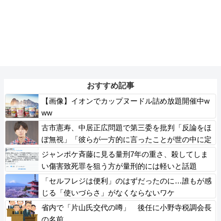
おすすめ記事
【画像】イオンでカップヌードル詰め放題開催中w
ww
古市憲寿、中居正広問題で第三委を批判「反論をほ
ぼ無視」「彼らが一方的に言ったことが世の中に定
着してしまう」橋下徹も同調
ジャンポケ斉藤に見る量刑7年の重さ、殺してしま
い傷害致死罪を狙う方が量刑的には軽いと話題
「セルフレジは便利」のはずだったのに…誰もが感
じる「使いづらさ」がなくならないワケ
省内で「片山氏交代の噂」 後任に小野寺税調会長
の名前