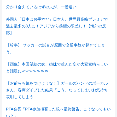
分かり合えているはずの夫が、一番遠い
外国人「日本はお手本だ」日本人、世界最高峰プレミアで
過去最多の8人に！アジアから羨望の眼差し！【海外の反
応】
【珍事】 サッカーの試合が原因で交通事故が起きてしま
う。
【画像】本田望結の妹、姉妹で並んだ姿が大変素晴らしい
と話題にw w w w w w w
【お前らも気をつけような！】ガールズバンドのボーカル
さん、客席ダイブした結果『こう』なってしまいお気持ち
表明してしまう…
PTA会長「PTA参加拒否した親へ最終警告。こうなってもい
い？」