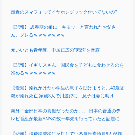
最近のスマフォってイヤホンジャック付いてないの?
【悲報】 思春期の娘に「キモッ」と言われたお父さ
ん、グレるｗｗｗｗｗｗｗ
元いいとも青年隊、中居正広の”素顔”を暴露
【悲報】イギリスさん、国民食を子どもに食わせるのを
諦めるｗｗｗｗｗｗｗ
【愛知】溺れかけた小学生の息子を助けようと…40歳父
親が溺れ死亡 家族3人で川遊びに 息子は妻に助け...
海外「全部日本の真似だったのか…」 日本の普通のテ
レビ番組が最新SNSの数十年先を行っていたと話題に
【悲報】消費税減税に反対している自民党議員9人が判