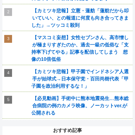
【カミツキ悲報】立憲・蓮舫「蓮舫だから叩
いていい、との報道に何度も向き合ってきま
した」→ツッコミ殺到
【マスコミ妄想】女性セブンさん、高市憎し
が極まりすぎたのか、過去一級の低俗な「支
持率下げてやる」記事を配信してしまう 想
像の10倍低俗
【カミツキ悲報】甲子園でインドネシア人選
手が始球式→日本保守党・百田尚樹代表「甲
子園を政治利用するな！」
【必見動画】手術中に熊本地震発生…熊本総
合病院の例のカメラ映像、ノーカットver.が
公開される
おすすめ記事