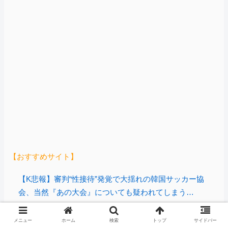
【おすすめサイト】
【K悲報】審判“性接待”発覚で大揺れの韓国サッカー協
会、当然『あの大会』についても疑われてしまう…
【やりかねん】永住許可厳格化で中国SNSでは…
メニュー
ホーム
検索
トップ
サイドバー