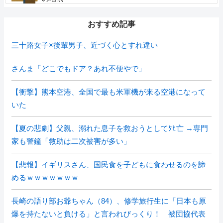
おすすめ記事
三十路女子×後輩男子、近づく心とすれ違い
さんま「どこでもドア？あれ不便やで」
【衝撃】熊本空港、全国で最も米軍機が来る空港になって
いた
【夏の悲劇】父親、溺れた息子を救おうとしてﾀﾋ亡 →専門
家も警鐘「救助は二次被害が多い」
【悲報】イギリスさん、国民食を子どもに食わせるのを諦
めるｗｗｗｗｗｗｗ
長崎の語り部お爺ちゃん（84）、修学旅行生に「日本も原
爆を持たないと負ける」と言われびっくり！ 被団協代表