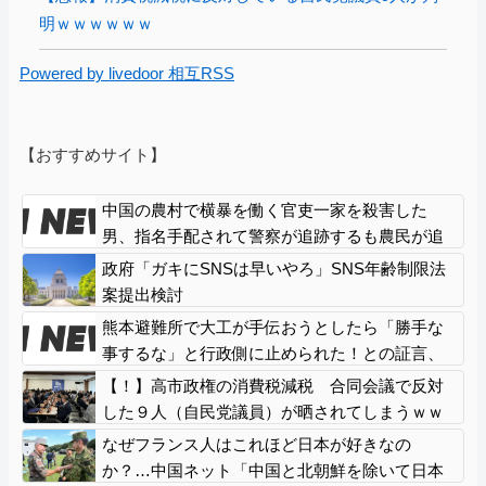
明ｗｗｗｗｗｗ
Powered by livedoor 相互RSS
【おすすめサイト】
中国の農村で横暴を働く官吏一家を殺害した
男、指名手配されて警察が追跡するも農民が追
いかけるどころか……
政府「ガキにSNSは早いやろ」SNS年齢制限法
案提出検討
熊本避難所で大工が手伝おうとしたら「勝手な
事するな」と行政側に止められた！との証言、
内容があまりに胡散臭すぎた結果……
【！】高市政権の消費税減税 合同会議で反対
した９人（自民党議員）が晒されてしまうｗｗ
ｗｗｗｗ
なぜフランス人はこれほど日本が好きなの
か？…中国ネット「中国と北朝鮮を除いて日本