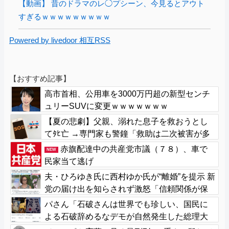
【動画】 昔のドラマのレ◯プシーン、今見るとアウト
すぎるｗｗｗｗｗｗｗｗｗ
Powered by livedoor 相互RSS
【おすすめ記事】
高市首相、公用車を3000万円超の新型センチ
ュリーSUVに変更ｗｗｗｗｗｗｗ
【夏の悲劇】父親、溺れた息子を救おうとし
てﾀﾋ亡 →専門家も警鐘「救助は二次被害が多
い」
赤旗配達中の共産党市議（７８）、車で
NEW
民家当て逃げ
夫・ひろゆき氏に西村ゆか氏が“離婚”を提示 新
党の届け出を知らされず激怒「信頼関係が保
てず夫婦を続けるのは無理」
パさん「石破さんは世界でも珍しい、国民に
よる石破辞めるなデモが自然発生した総理大
臣です」