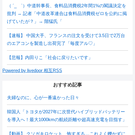
（ ´_ゝ`）中道幹事長、食料品消費税2年間1%の閣議決定を
批判 → 記者「中道改革連合は食料品消費税ゼロを公約に掲
げていたが？」→ 階猛氏「
【速報】 中国大手、フランスの注文を受けて3.5日で2万台
のエアコンを製造し出荷完了「毎度アル♡」
【悲報】内田りこ「社会に戻りたいです」
Powered by livedoor 相互RSS
おすすめ記事
夫婦なのに、心が一番遠かった日々
韓国人「トヨタが2027年に次世代ハイブリッドバッテリー
を導入へ！最大1000kmの航続距離や超高速充電を目指す」
【動画】 クソガキロケット、怖すぎる…これよく轢かずに