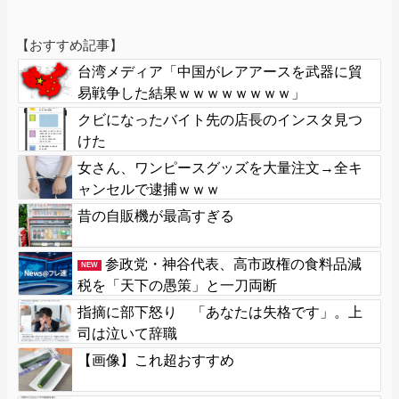
【おすすめ記事】
台湾メディア「中国がレアアースを武器に貿
易戦争した結果ｗｗｗｗｗｗｗｗ」
クビになったバイト先の店長のインスタ見つ
けた
女さん、ワンピースグッズを大量注文→全キ
ャンセルで逮捕ｗｗｗ
昔の自販機が最高すぎる
参政党・神谷代表、高市政権の食料品減
NEW
税を「天下の愚策」と一刀両断
指摘に部下怒り 「あなたは失格です」。上
司は泣いて辞職
【画像】これ超おすすめ