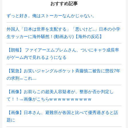
おすすめ記事
ずっと好き。俺はストーカーなんかじゃない。
外国人「日本は世界を支配する」「悪いけど..」日本の小学
生サッカーに海外騒然！(動画あり)【海外の反応】
【朗報】 ファイアーエムブレムさん、ついにキャラ成長率
がゲーム内で見れるようになる
【緊急】お笑いジャングルポケット斉藤慎二被告に懲役7年
の求刑←これ…
【画像】お前らこの超美人容疑者が、整形か否か判定し
て！！→画像がこちらw w w w w w w w w w
【画像】日本さん、避難所が各国と比べて優秀過ぎると話
題に