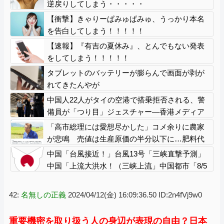
逆戻りしてしまう・・・・・
【衝撃】きゃりーぱみゅぱみゅ、うっかり本名
を告白してしまう！！！！！
【速報】『有吉の夏休み』、とんでもない発表
をしてしまう！！！！！
タブレットのバッテリーが膨らんで画面が剥が
れてきたんやが
中国人22人がタイの空港で搭乗拒否される、警
備員が「つり目」ジェスチャー―香港メディア
[8/6]
「高市総理には愛想尽かした」コメ余りに農家
が悲鳴 売値は生産原価の半分以下に…肥料代
や燃料代は高騰「今年でやめる」農家も
中国「台風接近！」台風13号「三峡直撃予測」
中国「上流大洪水！（三峡上流」中国都市「8/5
の映像（動画」三峡ダム「緊急放流（決壊危
機」中国「下流大水害（震え声」→
42:
名無しの正義
2024/04/12(金) 16:09:36.50 ID:2n4fVj9w0
重要機密を取り扱う人の身辺が表現の自由？日本