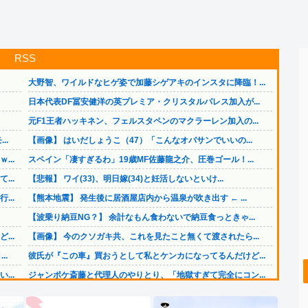
RSS
大野智、ワイルドなヒゲ姿で加藤シゲアキのインスタに降臨！...
日本代表DF冨安健洋の英プレミア・クリスタルパレス加入が...
元F1王者ハッキネン、フェルスタペンのマクラーレン加入の...
..
【画像】 はいだしょうこ（47）「こんなオバサンでいいの...
..
スペイン「凄すぎるわ」19歳MF佐藤龍之介、圧巻ゴール！...
..
【悲報】 ワイ(33)、明日嫁(34)と妊活しないといけ...
..
【熊本地震】 発生後に居酒屋店内から温泉が吹き出す ← ...
【波乗り納豆NG？】 余計なもん食わないで納豆食っときゃ...
..
【画像】 今のクソガキ共、これを見たこと無くて渡されたら...
..
彼氏が『この車』買おうとして私とケンカになってるんだけど...
..
ジャンポケ斎藤と代理人のやりとり、「地獄すぎて完全にコン...
..
【画像】 日本共産党の街宣車、ほんと碌でもないな