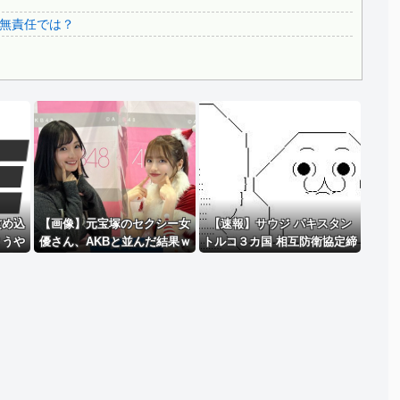
3.1節がある月なのに…3月のカレンダーに日本の富士山・...
無責任では？
韓国代表、コートジボワールに0対4で完敗＝韓国の反応
Powered by livedoor 相互RSS
攻め込
【画像】元宝塚のセクシー女
【速報】サウジ パキスタン
ようや
優さん、AKBと並んだ結果ｗ
トルコ３カ国 相互防衛協定締
と手際
ｗｗｗ
結
続出中