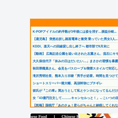
K-POPアイドルの約半数が3年後には姿を消す…損益分岐...
【鹿児島】 突然右折し路面電車と衝突 乗っていた男女3人...
KDDI、楽天への回線貸し出し終了へ 都市部で9月末に
【動画】 広島記念公園を追い出された左翼さん、流石にキモ.
大久保佳代子「休みの日はだいたい…」まさかの習慣を暴露ｗ.
秋田県職員さん、会見をバスローブ＆喫煙スタイルで対応して.
滝沢秀明社長、熊本入り示唆「男手が必要。時間を見つけて行.
ショートスリーパー堀大輔、高須幹弥にブチギレ
彼氏が『この車』買おうとして私とケンカになってるんだけど.
女「43億円注文して………キャンセルっと！」←こいつの目.
【怒報】国税庁「あのさぁ！君らがちゃんと納税してくれない.
【画像】令和最新版の剛力彩芽、ワイらにブッ刺さりまくりと.