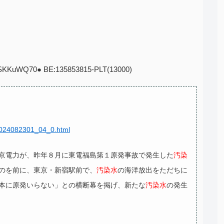
:JSKKuWQ70● BE:135853815-PLT(13000)
/2024082301_04_0.html
京電力が、昨年８月に東電福島第１原発事故で発生した
汚染
のを前に、東京・新宿駅前で、
汚染水
の海洋放出をただちに
本に原発いらない」との横断幕を掲げ、新たな
汚染水
の発生