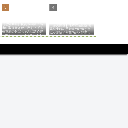
【恐怖動画】反高市界隈「高
【必見動画】熊本総合病院 地
市の取り巻きが、声を上げる
震発生時の手術室の映像が色
被災地のおばちゃんに詰め寄
んな意味で衝撃的だと話題に
ってるぅ！」→よく聞くと何
やらヤバいことを言っている
と話題に…