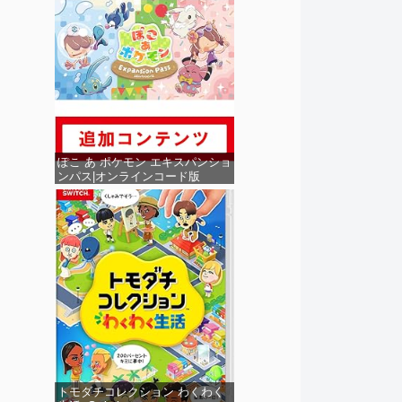
ぽこ あ ポケモン エキスパンショ
ンパス|オンラインコード版
トモダチコレクション わくわく