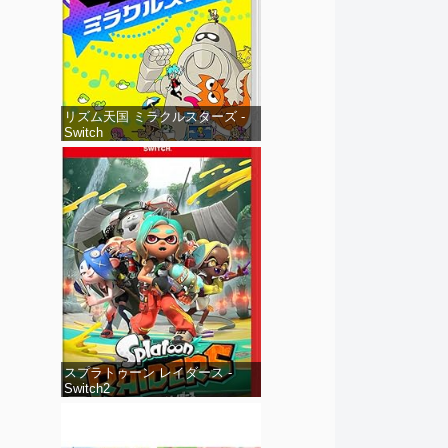
リズム天国 ミラクルスターズ -
Switch
スプラトゥーン レイダース -
Switch2