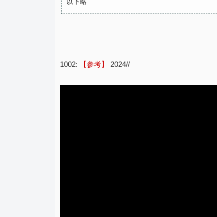
以下略
1002:
【参考】
2024//