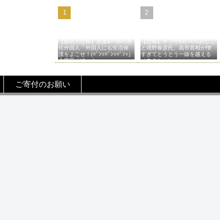
【超絶大悲報】左派&一部の永
【悲報】ナフサ6月ﾂﾑﾂﾑおじこ
住外国人「外国人にも生活保
と境野春彦氏、高市首相が憎
護をよこせ！(ﾊﾞﾝｯﾊﾞﾝｯﾊﾞﾝｯ」
すぎてとうとう一線を越える
入管庁「ほーん…」→
（スクショ）
ご寄付のお願い