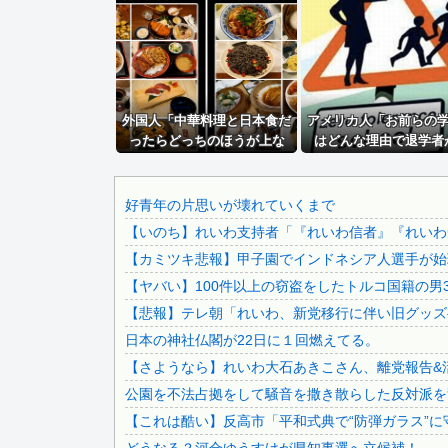
【悲報】ロシア、じわじわと逝き始める
世界の「変わった自動販売機」を貼っていく【珍百景】
【悲報】大物ミュージシャンSUGIZOさん、『爆弾発言』...
【批判】ラノベ作家（52）「新作ラブコメ書いたぞ！ｗ」X..
外国人「中華料理と日本食だ
経済崩壊の中国・広東省の工場にて経営者が従業員に半年以上.
アメリカ人「お前らの
ったらどっちのほうが上な
はどんな理由で退学者
【芸能】元EXILE・黒木啓司、妻・宮崎麗果被告へのDV...
の？」
た？？」
ジャンポケ斎藤と代理人のやりとり、「地獄すぎて完全にコン.
【画像】 日本共産党の街宣車、ほんと碌でもないな
好青年の片思いが壊れていくまで
【いのち】れいわ支持者「『れいわ信者』『れいわ知
積水ハウス「地面師に55億円騙し取られた…」ワイ「はえー.
【カミツキ悲報】甲子園でインドネシア人選手が始球
【動画】 移民受け入れ派のパヨおば、自分の家に来られたら.
【ヤバい】100件以上の窃盗をしたトルコ国籍の男3
日本をダメにした総理大臣、ワースト１位が同点でこの人ｗｗ.
【悲報】テレ朝「れいわ、新党移行に伴い旧グッズ
欧州「日本だけ反則だろ…」 世界の『日本びいき』にヨーロ.
日本の神社仏閣が22日に１回燃えてる。
【狂気】 日本のシングルマザー、娘の前でバックで激しく突.
【さようなら】れいわ大石あきこさん、離党報告&
「FGO」攻略感想(791)オールダーオカ総進撃！以蔵さ...
公園を不法占拠をして騒音を撒き散らした反対派を
【画像】 まま「なんかプール入ってたら学生にめっちゃ見ら.
【これは酷い】反高市「平和式典で“防弾ガラス”に
出張から帰ったら、嫁の顔が青ざめていた。俺「一体何があっ.