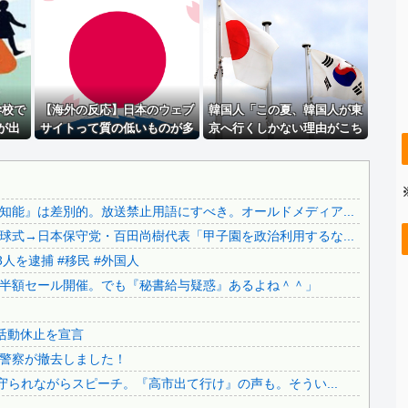
積水ハウス「地面師に55億円騙し取られた…」ワイ「はえー...
日本をダメにした総理大臣、ワースト１位が同点でこの人ｗｗ...
日本をダメにした総理大臣、ワースト１位が同点でこの人ｗｗ...
.
【いのち】れいわ支持者「『れいわ信者』『れいわ知能』は差...
..
学校で
【悲報】 ケンコバがコロナの特殊すぎる後遺症に苦しんでい...
【海外の反応】日本のウェブ
韓国人「この夏、韓国人が東
が出
サイトって質の低いものが多
京へ行くしかない理由がこち
【画像】 まま「なんかプール入ってたら学生にめっちゃ見ら...
い気がする → 「日本のIT業
ら…」→「快適そうでめちゃ
..
【カミツキ悲報】甲子園でインドネシア人選手が始球式→日本...
界は色々と問題があるから
くちゃ羨ましい…（ﾌﾞﾙﾌﾞﾙ」
な」「ゲームのUIは優れてる
＝韓国の反応
【ヤバい】100件以上の窃盗をしたトルコ国籍の男3人を逮...
のに不思議」
能』は差別的。放送禁止用語にすべき。オールドメディア...
..
【悲報】テレ朝「れいわ、新党移行に伴い旧グッズ半額セール...
式→日本保守党・百田尚樹代表「甲子園を政治利用するな...
..
日本の神社仏閣が22日に１回燃えてる。
人を逮捕 #移民 #外国人
..
【さようなら】れいわ大石あきこさん、離党報告&活動休止を...
半額セール開催。でも『秘書給与疑惑』あるよね＾＾」
..
公園を不法占拠をして騒音を撒き散らした反対派を警察が撤去...
..
どうなる？河合ゆうすけが県知事選へ立候補！
活動休止を宣言
財源言わない減税は無責任！→使い方言わないのも無責任では...
警察が撤去しました！
..
日本旅行キャンセルすべきか…1万年ぶり史上最大級の火山の...
守られながらスピーチ。『高市出て行け』の声も。そうい...
..
無気力な韓国代表、オーストリアにも0-1で敗北…3月のA...