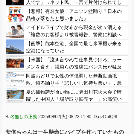
人です」→ネット民、一言で片付けられてし
まうｗｗｗｗｗ
【悲報】有名女優「アニソン盆踊り？日本の
品格が落ちたと思いました」
アイドルライブで財布から現金が次々消える
「複数のお客様より被害報告」警察に相談へ
【衝撃】熊本空港、全国で最も米軍機が来る
空港になっていた
【米国】「泣き言やめて仕事見つけろ。ラー
メンを食え」議員らの投稿にバンス氏が猛反
発…ブリトーの価格めぐる議論、共和党の内
阿波おどりで女性の体強調した無断動画拡
戦に発展
散、憤る踊り手「悲しいし気持ち悪い」…悪
質なケースは警察への相談検討
夏の風物詩が喰い物に…隅田川花火大会で暗
躍した中国人「場所取り転売ヤー」の高笑い
9:
名無しの正義
2025/09/02(火) 08:22:11.90 ID:qvObIQ4I
安倍ちゃんは一生懸命にパイプを作っていたもの