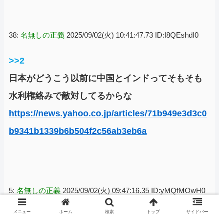
38:
名無しの正義
2025/09/02(火) 10:41:47.73 ID:I8QEshdI0
>>2
日本がどうこう以前に中国とインドってそもそも
水利権絡みで敵対してるからな
https://news.yahoo.co.jp/articles/71b949e3d3c0
b9341b1339b6b504f2c56ab3eb6a
5:
名無しの正義
2025/09/02(火) 09:47:16.35 ID:yMQfMOwH0
メニュー
ホーム
検索
トップ
サイドバー
中国はインドから梯子はずされて悔しそうw