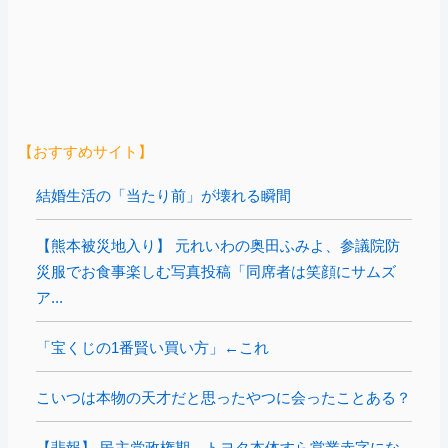
【おすすめサイト】
結婚生活の「当たり前」が壊れる瞬間
【熊本被災地入り】 元れいわの奥田ふみよ、参議院防
災服でお食事楽しむ写真投稿「同席者は笑顔にサムズ
ア...
「宝くじの1番賢い買い方」←これ
こいつは本物の天才だと思ったやつに会ったことある？
【悲報】 民主党政権期、トヨタ本体すら営業赤字にな