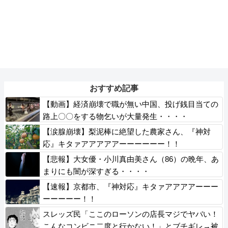
おすすめ記事
【動画】経済崩壊で職が無い中国、投げ銭目当ての
路上〇〇をする物乞いが大量発生・・・・
【涙腺崩壊】梨泥棒に絶望した農家さん、『神対
応』キタァアアアアアーーーーーー！！
【悲報】大女優・小川真由美さん（86）の晩年、あ
まりにも闇が深すぎる・・・・
【速報】京都市、『神対応』キタァアアアアーーー
ーーーーー！！
スレッズ民「ここのローソンの店長マジでヤバい！
こんなコンビニ二度と行かない！」とブチギレ→被