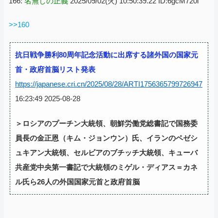
166:
名無しの正義
2025/09/02(火) 10:50:39.22 ID:6gcM720l
>>160
抗日戦争勝利80周年記念活動に出席する諸外国の国家元
首・政府首脳リスト発表
https://japanese.cri.cn/2025/08/28/ARTI1756365799726947
16:23:49 2025-08-28
＞ロシアのプーチン大統領、朝鮮労働党総書記で国務委
員長の金正恩（キム・ジョンウン）氏、イランのペゼシ
ュキアン大統領、セルビアのブチッチ大統領、キューバ
共産党中央第一書記で大統領のミゲル・ディアス＝カネ
ル氏ら26人の外国国家元首と政府首脳