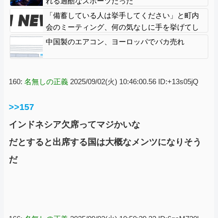
れる過酷なスポーツだった
「備蓄している人は挙手してください」と町内
会のミーティング、何の気なしに手を挙げてし
まった結果……
中国製のエアコン、ヨーロッパでバカ売れ
160:
名無しの正義
2025/09/02(火) 10:46:00.56 ID:+13s05jQ
>>157
インドネシア欠席ってマジかいな
だとすると出席する国は大概なメンツになりそう
だ