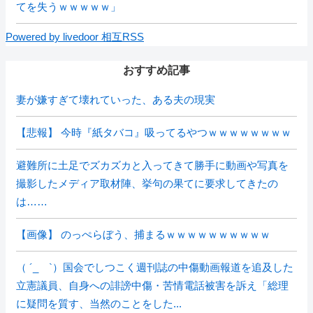
てを失うｗｗｗｗｗ」
Powered by livedoor 相互RSS
おすすめ記事
妻が嫌すぎて壊れていった、ある夫の現実
【悲報】 今時『紙タバコ』吸ってるやつｗｗｗｗｗｗｗｗ
避難所に土足でズカズカと入ってきて勝手に動画や写真を
撮影したメディア取材陣、挙句の果てに要求してきたの
は……
【画像】 のっぺらぼう、捕まるｗｗｗｗｗｗｗｗｗｗ
（ ´_ゝ`）国会でしつこく週刊誌の中傷動画報道を追及した
立憲議員、自身への誹謗中傷・苦情電話被害を訴え「総理
に疑問を質す、当然のことをした...