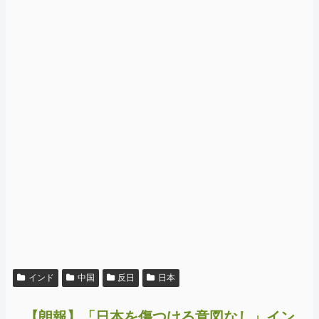
インド
中国
反日
日本
【朗報】「日本を傷つける意図なし」イン