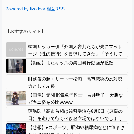
Powered by livedoor 相互RSS
【おすすめサイト】
韓国サッカー側「外国人審判たちが先にマッサ
ージ（性的接待）を要求してきた」「そうして
やらないと、笛をうまく吹いてくれないでしょ
【動画】またキッズの集団暴行動画が拡散
う」と主張
財務省の超エリート一松旬、高市減税の反対勢
力として左遷
【画像】元NHK気象予報士・吉井明子 大胆な
ビキニ姿を公開wwww
蓮舫氏「高市首相は歯科受診を8月6日（原爆の
日）を避けて行くべきお立場ではないでしょう
か」
【悲報】eスポーツ、肥満や糖尿病などに悩まさ