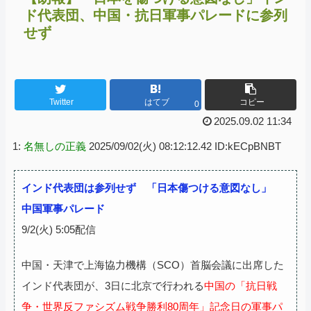
ド代表団、中国・抗日軍事パレードに参列
せず
Twitter
はてブ
コピー
0
2025.09.02 11:34
1:
名無しの正義
2025/09/02(火) 08:12:12.42 ID:kECpBNBT
インド代表団は参列せず 「日本傷つける意図なし」
中国軍事パレード
9/2(火) 5:05配信
中国・天津で上海協力機構（SCO）首脳会議に出席した
インド代表団が、3日に北京で行われる
中国の「抗日戦
争・世界反ファシズム戦争勝利80周年」記念日の軍事パ