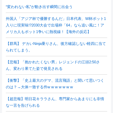
“変われない私”が動き出す瞬間に出会う
外国人「アジア杯で優勝するんだ」日本代表、W杯ポット1
入りに現実味!?2030大会で出場枠「64」なら追い風に！ア
メリカ人もポット1争いに熱視線！【海外の反応】
【群馬】 デカいNinja乗りさん、後方確認しない軽四に当て
られてしまう。
【悲報】「抱かれたくない男」レジェンドの江頭2:50さ
ん、変わり果てた姿で発見される
【衝撃】「史上最大のデマ、流言飛語」と聞いて思いつく
のは？→大体一致する件w w w w w w w
【超悲報】明日花キララさん、専門家からあまりにも非情
な一言を告げられる