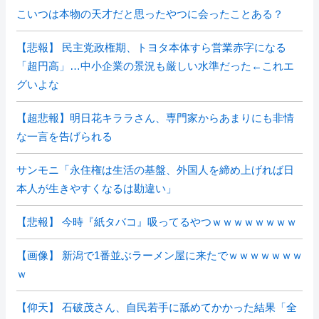
こいつは本物の天才だと思ったやつに会ったことある？
【悲報】 民主党政権期、トヨタ本体すら営業赤字になる
「超円高」…中小企業の景況も厳しい水準だった←これエ
グいよな
【超悲報】明日花キララさん、専門家からあまりにも非情
な一言を告げられる
サンモニ「永住権は生活の基盤、外国人を締め上げれば日
本人が生きやすくなるは勘違い」
【悲報】 今時『紙タバコ』吸ってるやつｗｗｗｗｗｗｗｗ
【画像】 新潟で1番並ぶラーメン屋に来たでｗｗｗｗｗｗｗ
ｗ
【仰天】 石破茂さん、自民若手に舐めてかかった結果「全