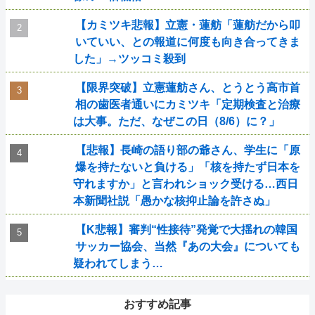
【カミツキ悲報】立憲・蓮舫「蓮舫だから叩
いていい、との報道に何度も向き合ってきま
した」→ツッコミ殺到
【限界突破】立憲蓮舫さん、とうとう高市首
相の歯医者通いにカミツキ「定期検査と治療
は大事。ただ、なぜこの日（8/6）に？」
【悲報】長崎の語り部の爺さん、学生に「原
爆を持たないと負ける」「核を持たず日本を
守れますか」と言われショック受ける…西日
本新聞社説「愚かな核抑止論を許さぬ」
【K悲報】審判“性接待”発覚で大揺れの韓国
サッカー協会、当然『あの大会』についても
疑われてしまう…
おすすめ記事