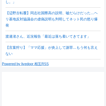
し。」
【辺野古転覆】同志社国際高の説明、嘘だらけだった…ヘ
リ基地反対協議会の虚偽説明も判明してネット民の怒り爆
発
渡邊渚さん、近況報告「最近は落ち着いてきてます」
【言葉狩り】「ママ応援」が炎上して謝罪…もう何も言え
ない
Powered by livedoor 相互RSS