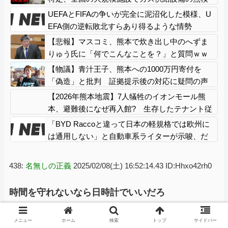
要請にまで発展する事態に・・・
UEFAとFIFAの争いが完全に泥沼化した模様、U
EFA側の逆転敗北すらあり得るような情勢
に……
【悲報】マスコミ、熊本で炊き出し中のへずま
りゅう氏に「何でこんなことを？」と質問ｗｗ
ｗｗ
【物議】青汁王子、熊本への1000万円寄付を
「偽造」と批判 証拠提示後の対応に疑問の声
【2026年熊本地震】7人犠牲のイオンモール熊
本、避難後になぜ再入館? 生存したテナント従
業員ら証言、浮かび上がる実態
「BYD Raccoと違って日本の軽規格では欧州に
は通用しない」と自動車系ライターが示唆、だ
が速攻で反例を提示されて即落ち二コマ状態
に……
438:
名無しの正義
2025/02/08(土) 16:52:14.43 ID:Hhxo42rh0
時間を守れないなら日時計でいいだろ
メニュー
ホーム
検索
トップ
サイドバー