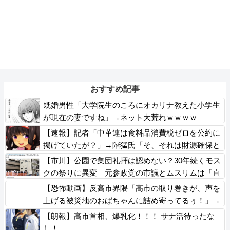
おすすめ記事
既婚男性「大学院生のころにオカリナ教えた小学生
が現在の妻ですね」→ネット大荒れｗｗｗｗ
【速報】記者「中革連は食料品消費税ゼロを公約に
掲げていたが？」→階猛氏「そ、それは財源確保と
いう条件付き」
【市川】公園で集団礼拝は認めない？30年続くモス
クの祭りに異変 元参政党の市議とムスリムは「直
接話そう」 ＳＮＳと地元に温度差
【恐怖動画】反高市界隈「高市の取り巻きが、声を
上げる被災地のおばちゃんに詰め寄ってるぅ！」→
よく聞くと何やらヤバいことを言っていると話題
【朗報】高市首相、爆乳化！！！ サナ活待ったな
に…
し！