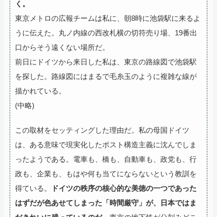
く。
東京メトロの広報チームは私に、朝8時に池袋駅に来るよ
うに伝えた。丸ノ内線の西改札横の切符売り場、19番出
口からそう遠くない場所だ。
前日にドイツから来日した私は、東京の路線図で池袋駅
を探した。路線図にはまるで毛糸玉のように複雑な線が
描かれている。
(中略)
この取材をセッティングした理由だ。私の母国ドイツ
は、ある意味で現実化したポスト構造主義に沈んでしま
ったようである。電車も、橋も、自動車も、政党も、行
政も、企業も、もはや何も当てにならないという教訓を
得ている。
ドイツの秩序の核心的な美徳の一つであった
はずだが色あせてしまった「時間厳守」が、日本ではま