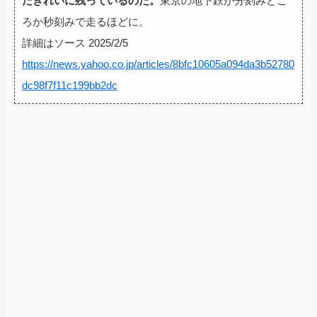
だきれいに残っているのだ。
東京の地下鉄が分刻みどこ
ろか秒刻みで走るほどに。
詳細はソース 2025/2/5
https://news.yahoo.co.jp/articles/8bfc10605a094da3b52780
dc98f7f11c199bb2dc