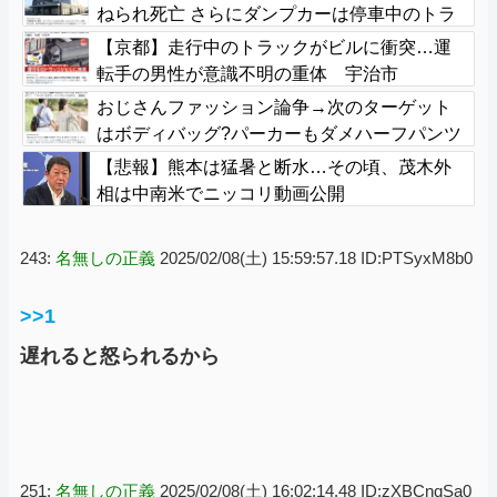
ねられ死亡 さらにダンプカーは停車中のトラ
ック2台にも衝突=裾野市
【京都】走行中のトラックがビルに衝突…運
転手の男性が意識不明の重体 宇治市
おじさんファッション論争→次のターゲット
はボディバッグ?パーカーもダメハーフパンツ
もダメ悲鳴も
【悲報】熊本は猛暑と断水…その頃、茂木外
相は中南米でニッコリ動画公開
243:
名無しの正義
2025/02/08(土) 15:59:57.18 ID:PTSyxM8b0
>>1
遅れると怒られるから
251:
名無しの正義
2025/02/08(土) 16:02:14.48 ID:zXBCnqSa0