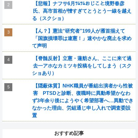
【悲報】ナフサ6月ﾂﾑﾂﾑおじこと境野春彦
氏、高市首相が憎すぎてとうとう一線を越え
る（スクショ）
【ん？】憲法“研究者”199人が雁首揃えて
「国旗損壊罪は違憲！」速やかな廃止を求め
て声明
【脊髄反射】立憲・蓮舫さん、ここに来て過
去一アホなカミツキ投稿をしてしまう（スク
ショあり）
【隠蔽体質】NHK職員が番組出演者から性被
害 PTSDと診断、復職時に異動希望かなわ
ず3年余り後にようやく希望部署へ…異動でき
なかった理由、労組通じ申し入れで調査委設
置
おすすめ記事