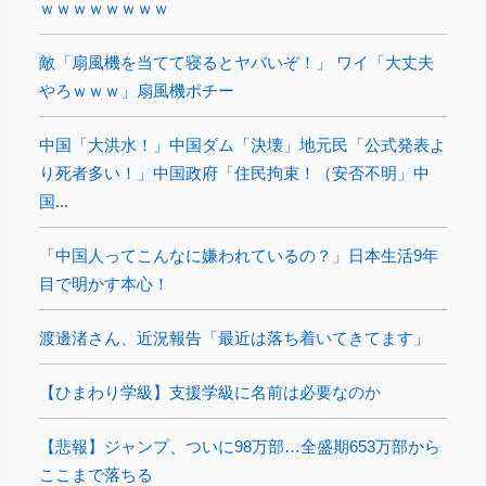
ｗｗｗｗｗｗｗｗ
敵「扇風機を当てて寝るとヤバいぞ！」 ワイ「大丈夫
やろｗｗｗ」扇風機ポチー
中国「大洪水！」中国ダム「決壊」地元民「公式発表よ
り死者多い！」中国政府「住民拘束！（安否不明」中
国...
「中国人ってこんなに嫌われているの？」日本生活9年
目で明かす本心！
渡邊渚さん、近況報告「最近は落ち着いてきてます」
【ひまわり学級】支援学級に名前は必要なのか
【悲報】ジャンプ、ついに98万部…全盛期653万部から
ここまで落ちる