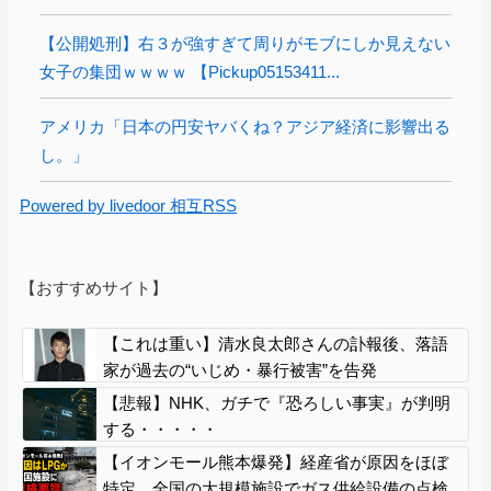
【公開処刑】右３が強すぎて周りがモブにしか見えない
女子の集団ｗｗｗｗ 【Pickup05153411...
アメリカ「日本の円安ヤバくね？アジア経済に影響出る
し。」
Powered by livedoor 相互RSS
【おすすめサイト】
【これは重い】清水良太郎さんの訃報後、落語
家が過去の“いじめ・暴行被害”を告発
【悲報】NHK、ガチで『恐ろしい事実』が判明
する・・・・・
【イオンモール熊本爆発】経産省が原因をほぼ
特定、全国の大規模施設でガス供給設備の点検