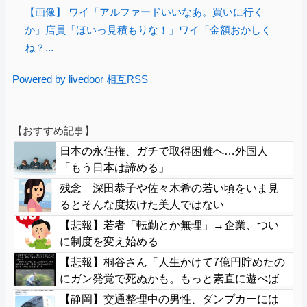
【画像】 ワイ「アルファードいいなあ。買いに行く
か」店員「ほいっ見積もりな！」ワイ「金額おかしく
ね？...
Powered by livedoor 相互RSS
【おすすめ記事】
日本の永住権、ガチで取得困難へ…外国人
「もう日本は諦める」
残念 深田恭子や佐々木希の若い頃をいま見
るとそんな度抜けた美人ではない
【悲報】若者「転勤とか無理」→企業、つい
に制度を変え始める
【悲報】桐谷さん「人生かけて7億円貯めたの
にガン発覚で死ぬかも。もっと素直に遊べば
よかった」後悔の涙
【静岡】交通整理中の男性、ダンプカーには