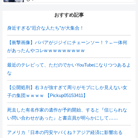
おすすめ記事
身近すぎる“厄介な人たち”が大集合！
【衝撃画像】ババアがジジイにチェーンソー！？←一体何
があったんやコレw w w w w w w w w
最近のテレビって、ただのでかいYouTubeになりつつあるよ
な
【公開処刑】右３が強すぎて周りがモブにしか見えない女
子の集団ｗｗｗｗ 【Pickup05153411】
死去した有名作家の遺作が予約開始、すると『信じられな
い問い合わせがあった』と書店員が明らかにして……
アメリカ「日本の円安ヤバくね？アジア経済に影響出る