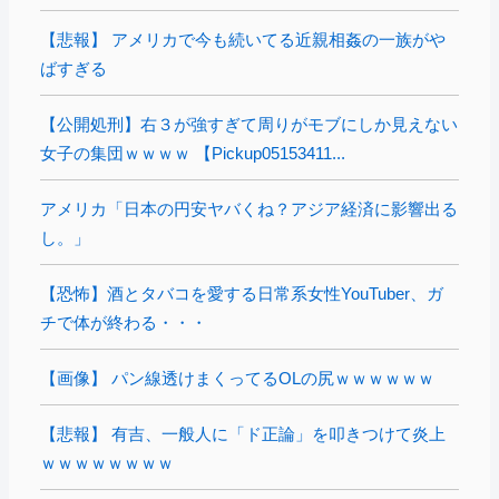
【悲報】 アメリカで今も続いてる近親相姦の一族がや
ばすぎる
【公開処刑】右３が強すぎて周りがモブにしか見えない
女子の集団ｗｗｗｗ 【Pickup05153411...
アメリカ「日本の円安ヤバくね？アジア経済に影響出る
し。」
【恐怖】酒とタバコを愛する日常系女性YouTuber、ガ
チで体が終わる・・・
【画像】 パン線透けまくってるOLの尻ｗｗｗｗｗｗ
【悲報】 有吉、一般人に「ド正論」を叩きつけて炎上
ｗｗｗｗｗｗｗｗ