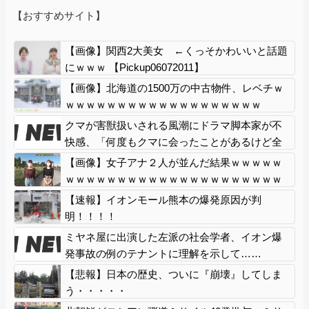
【おすすめサイト】
【画像】関西2大美女 ←くっそかわいいと話題
にｗｗｗ 【Pickup06072011】
【画像】北海道の1500万の中古物件、レベチｗ
ｗｗｗｗｗｗｗｗｗｗｗｗｗｗｗｗｗｗｗ
クマが害獣扱いされる風潮にドラマ脚本家が不
快感、「何度もクマに会ったことがあるけど全
然怖くなかった」と主張しており……
【画像】女子アナ２人が並んだ結果ｗｗｗｗｗ
ｗｗｗｗｗｗｗｗｗｗｗｗｗｗｗｗｗｗｗｗｗ
ｗｗｗｗ 【Pickup06072014】
【速報】イオンモール熊本の爆発原因が判
明！！！！
ミヤネ屋に出演した左派の社会学者、イオン爆
発事故の例のテナントに理解を示して……
【悲報】日本の歴史、ついに『崩壊』してしま
う・・・・・