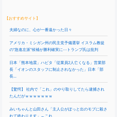
【おすすめサイト】
夫婦なのに、心が一番遠かった日々
アメリカ・ミシガン州の民主党予備選挙 イスラム教徒
の“急進左派”候補が勝利確実に⋯トランプ氏は批判
日本「熊本地震」ハビタ「従業員2人亡くなる」営業部
長「イオンのスタッフに制止されなかった」日本「部
長...
【驚愕】 社内で「これ」のやり取りしてたら逮捕され
たんだがｗｗｗｗｗｗｗ
みいちゃんと山田さん「主人公がぽっと出のモブに殺さ
れて終わります」←これ