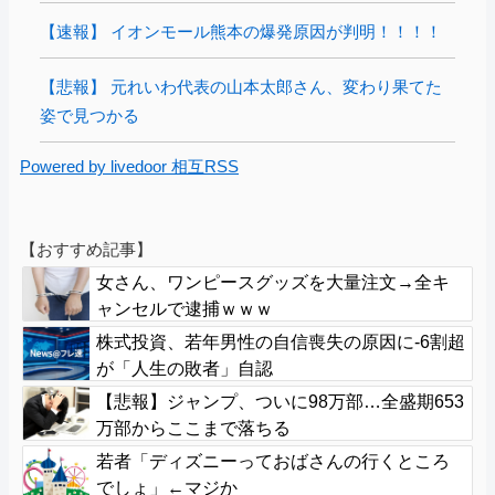
【速報】 イオンモール熊本の爆発原因が判明！！！！
【悲報】 元れいわ代表の山本太郎さん、変わり果てた
姿で見つかる
Powered by livedoor 相互RSS
【おすすめ記事】
女さん、ワンピースグッズを大量注文→全キ
ャンセルで逮捕ｗｗｗ
株式投資、若年男性の自信喪失の原因に-6割超
が「人生の敗者」自認
【悲報】ジャンプ、ついに98万部…全盛期653
万部からここまで落ちる
若者「ディズニーっておばさんの行くところ
でしょ」←マジか