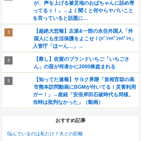
が、声を上げる被災地のおばちゃんに詰め寄
ってるぅ！」→よく聞くと何やらヤバいこと
を言っていると話題に…
【超絶大悲報】左派&一部の永住外国人「外
国人にも生活保護をよこせ！(ﾊﾞﾝｯﾊﾞﾝｯﾊﾞﾝｯ」
入管庁「ほーん…」→
【察し】佐賀のブランドいちご「いちごさ
ん」の苗が何者かに2000株盗まれる
【知ってた速報】サヨク界隈「首相官邸の高
市熊本訪問動画にBGMが付いてる！災害利用
ガー！」→産経「安倍岸田石破時代も同様。
当時は批判なかった」（動画）
おすすめ記事
悩んでいるのは私だけ？夫との距離