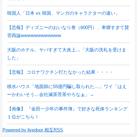
韓国人「日本 vs 韓国、マンガのキャラクターの違い」
【悲報】ディズニーのおいなり巻（600円）、卑猥すぎて賛
否両論wwwwwwwwwwww
大阪のホテル、ヤバすぎて大炎上…「大阪の洗礼を受けま
した」
【悲報】 コロナワクチン打たなかった結果・・・・
積水ハウス「地面師に55億円騙し取られた…」ワイ「はえ
ーかわいそう…会社滅茶苦茶やろなぁ」→
【画像】 『金田一少年の事件簿』で好きな死体ランキング
１位がこちら！
Powered by livedoor 相互RSS