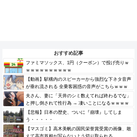
おすすめ記事
ファミマソックス、1円（クーポン）で投げ売りｗ
ｗｗｗｗｗｗｗｗｗｗ
【動画】駅構内のスピーカーから強烈な下ネタ音声
が垂れ流される 全乗客困惑の音声がこちらｗｗｗ
ｗｗｗ
夫さん、妻に「天井のシミ数えてれば終わるでな」
と押し倒されて性行為 → 凄いことになるｗｗｗｗ
ｗ
【悲報】日本の歴史、ついに『崩壊』してしま
う・・・・・
【マスゴミ】高木美帆の国民栄誉賞受賞の画像、敢
えて高市首相が写らないよう切り取られる