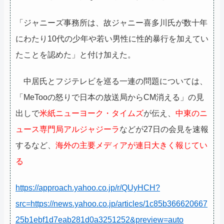
「ジャニーズ事務所は、故ジャニー喜多川氏が数十年
にわたり10代の少年や若い男性に性的暴行を加えてい
たことを認めた」と付け加えた。
中居氏とフジテレビを巡る一連の問題については、
「MeTooの怒りで日本の放送局からCM消える」の見
出しで
米紙ニューヨーク・タイムズ
が伝え、
中東のニ
ュース専門局アルジャジーラ
などが27日の会見を速報
するなど、
海外の主要メディアが連日大きく報じてい
る
https://approach.yahoo.co.jp/r/QUyHCH?
src=https://news.yahoo.co.jp/articles/1c85b366620667
25b1ebf1d7eab281d0a3251252&preview=auto