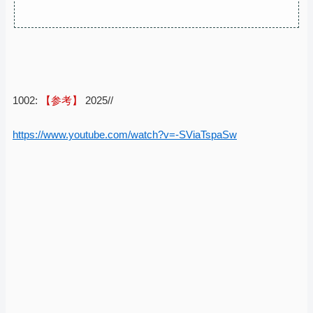
1002:
【参考】
2025//
https://www.youtube.com/watch?v=-SViaTspaSw