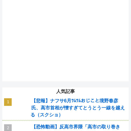
人気記事
【悲報】ナフサ6月ﾂﾑﾂﾑおじこと境野春彦
氏、高市首相が憎すぎてとうとう一線を越え
る（スクショ）
【恐怖動画】反高市界隈「高市の取り巻き