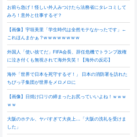
お前ら急げ！怪しい外人みつけたら法務省にタレコミして
みろ！意外と仕事するぞ？
【画像】宇垣美里「学生時代は全然モテなかったです」←
これほんまかぁ？w w w w w w w w
外国人「使い捨てだ」FIFA会長、辞任危機でトランプ政権
に泣き付くも無視されて海外失笑！【海外の反応】
海外「世界で日本を死守するぞ！」 日本の消防署を訪れた
ちびっ子集団が世界をメロメロに
【画像】日焼け口リの締まったお尻っていいよね！ｗｗｗ
ｗｗ
大阪のホテル、ヤバすぎて大炎上…「大阪の洗礼を受けま
した」