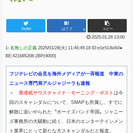
Twitter
はてブ
コピー
0
2025.01.28 13:00
1:
名無しの正義
2025/01/28(火) 11:45:49.18 ID:e1eSUb/A0●
BE:421685208-2BP(4000)
フジテレビの会見を海外メディアが一斉報道 中東の
ニュース専門局アルジャジーラも速報
＞
香港紙サウスチャイナ・モーニング・ポスト
は今
回のスキャンダルについて、SMAPも所属し、すでに
解散に追いやられた〝ボーイズバンド帝国〟ジャニー
ズ事務所の大騒動に続く、日本のエンターテインメン
ト業界にとって新たな大スキャンダルだと報道。