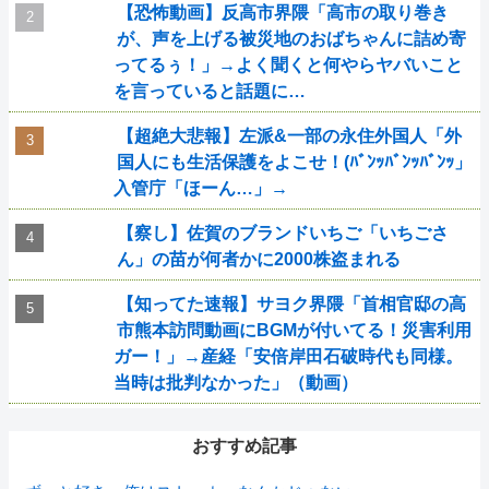
【恐怖動画】反高市界隈「高市の取り巻き
が、声を上げる被災地のおばちゃんに詰め寄
ってるぅ！」→よく聞くと何やらヤバいこと
を言っていると話題に…
【超絶大悲報】左派&一部の永住外国人「外
国人にも生活保護をよこせ！(ﾊﾞﾝｯﾊﾞﾝｯﾊﾞﾝｯ」
入管庁「ほーん…」→
【察し】佐賀のブランドいちご「いちごさ
ん」の苗が何者かに2000株盗まれる
【知ってた速報】サヨク界隈「首相官邸の高
市熊本訪問動画にBGMが付いてる！災害利用
ガー！」→産経「安倍岸田石破時代も同様。
当時は批判なかった」（動画）
おすすめ記事