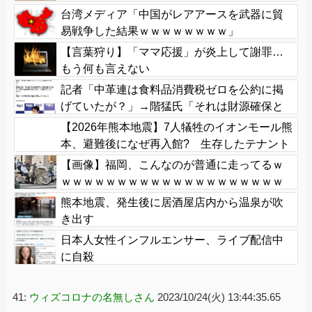
台湾メディア「中国がレアアースを武器に貿
易戦争した結果ｗｗｗｗｗｗｗｗ」
【言葉狩り】「ママ応援」が炎上して謝罪…
もう何も言えない
記者「中革連は食料品消費税ゼロを公約に掲
げていたが？」→階猛氏「それは財源確保と
いう条件付き」
【2026年熊本地震】7人犠牲のイオンモール熊
本、避難後になぜ再入館? 生存したテナント
従業員ら証言、浮かび上がる実態
【画像】福岡、こんなのが普通に走ってるｗ
ｗｗｗｗｗｗｗｗｗｗｗｗｗｗｗｗｗｗｗｗ
ｗｗｗｗｗｗｗｗｗｗｗｗｗｗｗｗｗｗｗ
熊本地震、発生後に居酒屋店内から温泉が吹
き出す
日本人女性インフルエンサー、ライブ配信中
に自殺
41:
ウィズコロナの名無しさん
2023/10/24(火) 13:44:35.65