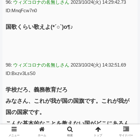
96:
ウィズコロナの名無しさん
2023/10/24(火) 14:29:42.73
ID:MnqFcw7n0
国歌くらい歌えよ(*´○`)o¶♪
98:
ウィズコロナの名無しさん
2023/10/24(火) 14:32:51.69
ID:Bxzv3LsS0
学校だろ、義務教育だろ
みなさん、これが我が国の国旗です。これが我が
国の国家です。
こんな基本的なことを教えない国がどこにあるん
だ？それが気に入らないと反対するなら
メニュー
ホーム
検索
トップ
サイドバー