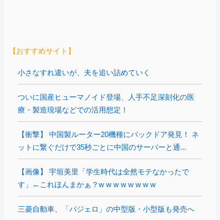
【おすすめサイト】
小さなすれ違いが、夫を追い詰めていく
ついに国産ヒューマノイド登場、人手不足深刻化の医
療・製造現場などでの活用想定！
【衝撃】 中国製ルーター20機種にバックドア発見！ ネ
ットに繋ぐだけで35秒ごとに中国のサーバーと通...
【画像】 宇垣美里「学生時代は全然モテなかったで
す」←これほんまかぁ？w w w w w w w w
三菱自動車、「パジェロ」の中型版・小型版も発売へ