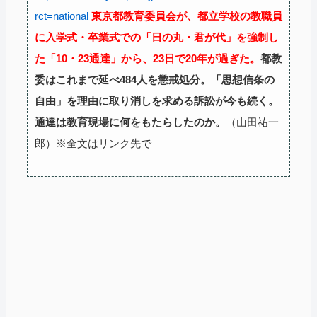
rct=national
東京都教育委員会が、都立学校の教職員
に入学式・卒業式での「日の丸・君が代」を強制し
た「10・23通達」から、23日で20年が過ぎた。
都教
委はこれまで延べ484人を懲戒処分。「思想信条の
自由」を理由に取り消しを求める訴訟が今も続く。
通達は教育現場に何をもたらしたのか。
（山田祐一
郎）
※全文はリンク先で