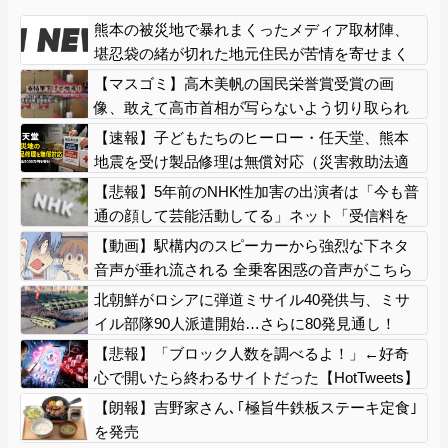
熊本の被災地で暴れまくったメディア取材陣、
堪忍袋の緒が切れた地元住民が苦情を寄せまく
った結果……
【マスゴミ】高木美帆の国民栄誉賞受賞の画
像、敢えて高市首相が写らないよう切り取られ
る
【速報】子どもたちのヒーロー・任天堂、熊本
地震を受け製品修理は無償対応（災害救助法適
用地域） 義援金5000万円寄付
【悲報】5年前のNHK性加害の出演者は「今も普
通の顔して芸能活動してる」ネット「受信料を
取るくらいなら詳細を伝えよ」
【動画】駅構内のスピーカーから強烈な下ネタ
音声が垂れ流される 全乗客困惑の音声がこちら
ｗｗｗｗｗｗ
北朝鮮がロシアに弾道ミサイル40発供与、ミサ
イル部隊90人派遣開始…さらに80発見通し！
【悲報】「ブロック人数を調べるよ！」←好奇
心で開いたら終わるサイトだった【HotTweets】
【朗報】吉野家さん､｢極旨牛鉄板ステーキ定食｣
を発売