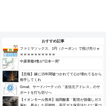
おすすめ記事
ファミマソックス、1円（クーポン）で投げ売りｗ
ｗｗｗｗｗｗｗｗｗｗ
中露軍艦4隻が“日本一周”
【悲報】嫁に15年間嘘つかれてて心が壊れてるから
相手してくれ
Gmail、サードパーティの「送信元アドレス」のサ
ポートを打ち切りへ
【イオンモール熊本】福岡酸素「配管が損傷しガス
漏れ、着火した可能性」高圧ガス保安法などに基づ