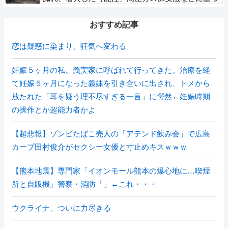
き、経産省に報告
おすすめ記事
恋は疑惑に染まり、狂気へ変わる
妊娠５ヶ月の私、義実家に呼ばれて行ってきた。治療を経
て妊娠５ヶ月になった義妹を引き合いに出され、トメから
放たれた「耳を疑う理不尽すぎる一言」に愕然←妊娠時期
の操作とか超能力者かよ
【超悲報】ゾンビたばこ売人の「アテンド飲み会」で広島
カープ田村俊介がセクシー女優と寸止めキスｗｗｗ
【熊本地震】専門家「イオンモール熊本の爆心地に…喫煙
所と自販機」警察・消防「」←これ・・・
ウクライナ、ついに力尽きる