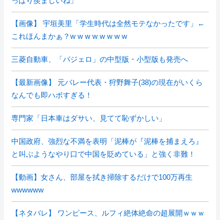
っぱり羨ましいね」
【画像】 宇垣美里「学生時代は全然モテなかったです」←
これほんまかぁ？w w w w w w w w
三菱自動車、「パジェロ」の中型版・小型版も発売へ
【最新画像】 元バレー代表・狩野舞子(38)の現在がいくら
なんでも即ハボすぎる！
専門家「日本車はダサい、見てて恥ずかしい」
中国政府、強烈な不満を表明「泥棒が『泥棒を捕まえろ』
と叫ぶようなやり口で中国を貶めている」と強く非難！
【動画】女さん、部屋を拭き掃除するだけで100万再生
wwwwww
【ネタバレ】 ワンピース、ルフィ絶体絶命の超展開ｗｗｗ