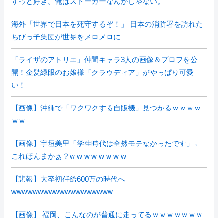
ずっと好き。俺はストーカーなんかじゃない。
海外「世界で日本を死守するぞ！」 日本の消防署を訪れた
ちびっ子集団が世界をメロメロに
「ライザのアトリエ」仲間キャラ3人の画像＆プロフを公
開！金髪緑眼のお嬢様「クラウディア」がやっぱり可愛
い！
【画像】沖縄で「ワクワクする自販機」見つかるｗｗｗｗ
ｗｗ
【画像】宇垣美里「学生時代は全然モテなかったです」←
これほんまかぁ？w w w w w w w w
【悲報】大卒初任給600万の時代へ
wwwwwwwwwwwwwwwwwww
【画像】 福岡、こんなのが普通に走ってるｗｗｗｗｗｗｗ