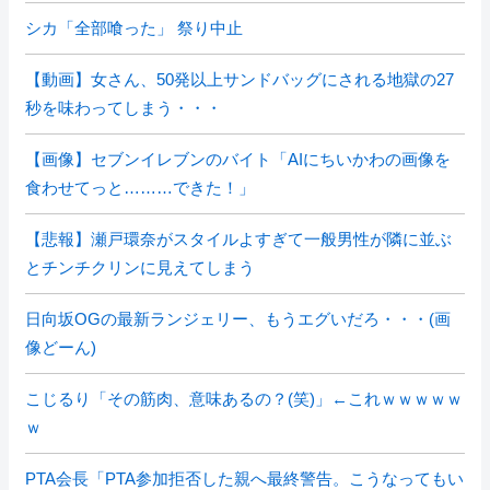
シカ「全部喰った」 祭り中止
【動画】女さん、50発以上サンドバッグにされる地獄の27
秒を味わってしまう・・・
【画像】セブンイレブンのバイト「AIにちいかわの画像を
食わせてっと………できた！」
【悲報】瀬戸環奈がスタイルよすぎて一般男性が隣に並ぶ
とチンチクリンに見えてしまう
日向坂OGの最新ランジェリー、もうエグいだろ・・・(画
像どーん)
こじるり「その筋肉、意味あるの？(笑)」←これｗｗｗｗｗ
ｗ
PTA会長「PTA参加拒否した親へ最終警告。こうなってもい