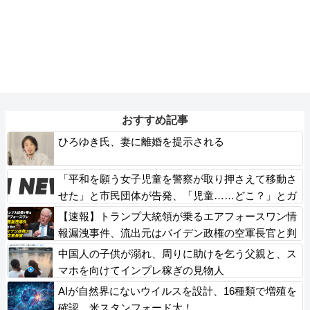
おすすめ記事
ひろゆき氏、妻に離婚を提示される
「平和を願う女子児童を警察が取り押さえて移動さ
せた」と市民団体が告発、「児童……どこ？」とガ
チで困惑する人が続出
【速報】トランプ大統領が乗るエアフォースワン情
報漏洩事件、流出元はバイデン政権の空軍長官と判
明「アクセス権を取り消す」
中国人の子供が溺れ、周りに助けを乞う父親と、ス
マホを向けてインプレ稼ぎの見物人
AIが自然界にないウイルスを設計、16種類で増殖を
確認…米スタンフォード大！