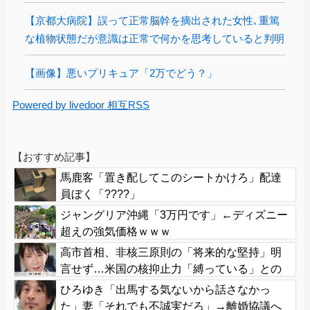
【京都大病院】誤って正常脳幹を摘出された女性､重篤
な植物状態だが意識は正常で何かを思考していると判明
【画像】悪いプリキュア「2万でどう？」
Powered by livedoor 相互RSS
【おすすめ記事】
馬鹿客「置き配してこのシートかけろ」配達
員ぼく「????」
ジャングリア沖縄「3万円です」←ディズニー
超えの強気価格ｗｗｗ
高市首相、非核三原則の「将来的な堅持」明
言せず…米国の核抑止力「縛っている」との
問題意識か
ひろゆき「出馬する気ないから話さなかっ
た」妻「それでも不誠実だろ」→離婚協議へ