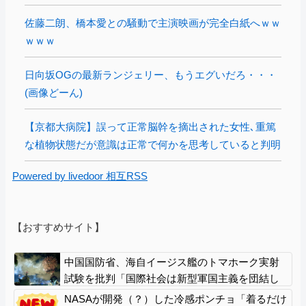
佐藤二朗、橋本愛との騒動で主演映画が完全白紙へｗｗ
ｗｗｗ
日向坂OGの最新ランジェリー、もうエグいだろ・・・
(画像どーん)
【京都大病院】誤って正常脳幹を摘出された女性､重篤
な植物状態だが意識は正常で何かを思考していると判明
Powered by livedoor 相互RSS
【おすすめサイト】
中国国防省、海自イージス艦のトマホーク実射
試験を批判「国際社会は新型軍国主義を団結し
て阻止を」！
NASAが開発（？）した冷感ポンチョ「着るだけ