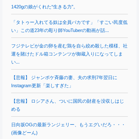
1420gの娘がくれた“生きる力”。
「タトゥー入れてる奴は全員バカです」「すごい民度低
い」この道23年の彫り師YouTuberの動画が話...
フジテレビが金の卵を産む鶏を自ら絞め殺した模様、社
運を賭けたドル箱コンテンツが御蔵入りになってしま
い...
【悲報】 ジャンポケ斉藤の妻、夫の求刑7年翌日に
Instagram更新「楽しすぎた」
【悲報】 ロシアさん、ついに国民の財産を没収しはじ
める
日向坂OGの最新ランジェリー、もうエグいだろ・・・
(画像どーん)