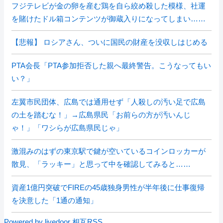
フジテレビが金の卵を産む鶏を自ら絞め殺した模様、社運
を賭けたドル箱コンテンツが御蔵入りになってしまい……
【悲報】 ロシアさん、ついに国民の財産を没収しはじめる
PTA会長「PTA参加拒否した親へ最終警告。こうなってもい
い？」
左翼市民団体、広島では通用せず「人殺しの汚い足で広島
の土を踏むな！」→広島県民「お前らの方が汚いんじ
ゃ！」「ワシらが広島県民じゃ」
激混みのはずの東京駅で鍵が空いているコインロッカーが
散見、「ラッキー」と思って中を確認してみると……
資産1億円突破でFIREの45歳独身男性が半年後に仕事復帰
を決意した「1通の通知」
Powered by livedoor 相互RSS