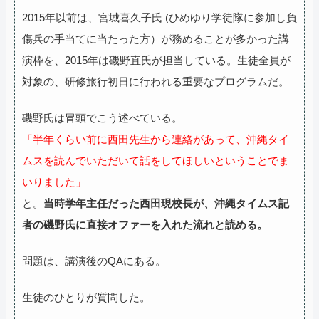
2015年以前は、宮城喜久子氏 (ひめゆり学徒隊に参加し負
傷兵の手当てに当たった方）が務めることが多かった講
演枠を、2015年は磯野直氏が担当している。生徒全員が
対象の、研修旅行初日に行われる重要なプログラムだ。
磯野氏は冒頭でこう述べている。
「半年くらい前に西田先生から連絡があって、沖縄タイ
ムスを読んでいただいて話をしてほしいということでま
いりました」
と。
当時学年主任だった西田現校長が、沖縄タイムス記
者の磯野氏に直接オファーを入れた流れと読める。
問題は、講演後のQAにある。
生徒のひとりが質問した。