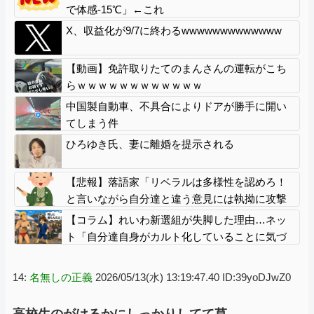
で体感-15℃」←これ
X、収益化が9/7に終わるwwwwwwwwwwwww
【動画】免許取りたてのまんさんの運転がこち
らｗｗｗｗｗｗｗｗｗｗｗｗ
中国製自動車、不具合によりドアが勝手に開い
てしまう件
ひろゆき氏、妻に離婚を提示される
【悲報】落語家「リベラルは多様性を認めろ！
と言いながら自分達と違う意見には執拗に攻撃
してくる！」ｗｗｗｗｗｗｗｗｗｗｗｗｗｗ
【コラム】れいわ新選組が失脚した理由…ネッ
ト「自分達自身がカルト化していることに気づ
かなかったことが失敗の原因」
14:
名無しの正義
2026/05/13(水) 13:19:47.40 ID:39yoDJwZ0
高校生のがはるかにしっかりしてて草