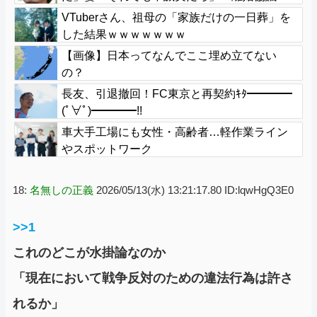
ｗｗｗｗｗ
VTuberさん、祖母の「家族だけの一日葬」を
した結果ｗｗｗｗｗｗｗ
【画像】日本ってなんでここ埋め立てない
の？
長友、引退撤回！FC東京と再契約ｷﾀ━━━━
(ﾟ∀ﾟ)━━━━!!
車大手工場にも女性・高齢者…軽作業ライン
やスポットワーク
18:
名無しの正義
2026/05/13(水) 13:21:17.80 ID:lqwHgQ3E0
>>1
これのどこが水掛論なのか
「現在において戦争反対のための違法行為は許さ
れるか」