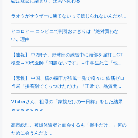
恋は疑惑に染まり、狂気へ変わる
ラオウがサウザーに勝てないって信じられないんだが…
ヒコロヒー コンビニで割引おにぎりは〝絶対買わな
い〟理由
【速報】 中2男子、野球部の練習中に頭部を強打しCT
検査→70代医師「問題ないです」→中学生死亡「他...
【悲報】 中国、橋の欄干が強風一発で粉々に 鉄筋ゼロ
当局「接着剤でくっつけただけ」「正常で、品質問...
VTuberさん、祖母の「家族だけの一日葬」をした結果
ｗｗｗｗｗｗｗ
高市総理、被爆体験者と面会するも「握手だけ」←何の
ために会うんだよ…