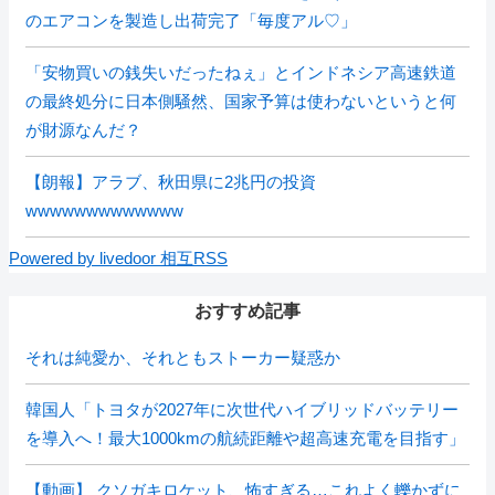
のエアコンを製造し出荷完了「毎度アル♡」
「安物買いの銭失いだったねぇ」とインドネシア高速鉄道
の最終処分に日本側騒然、国家予算は使わないというと何
が財源なんだ？
【朗報】アラブ、秋田県に2兆円の投資
wwwwwwwwwwwww
Powered by livedoor 相互RSS
おすすめ記事
それは純愛か、それともストーカー疑惑か
韓国人「トヨタが2027年に次世代ハイブリッドバッテリー
を導入へ！最大1000kmの航続距離や超高速充電を目指す」
【動画】 クソガキロケット、怖すぎる…これよく轢かずに