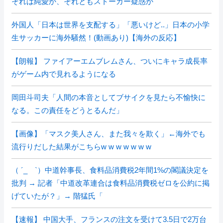
それは純愛か、それともストーカー疑惑か
外国人「日本は世界を支配する」「悪いけど..」日本の小学
生サッカーに海外騒然！(動画あり)【海外の反応】
【朗報】 ファイアーエムブレムさん、ついにキャラ成長率
がゲーム内で見れるようになる
岡田斗司夫「人間の本音としてブサイクを見たら不愉快に
なる。この責任をどうとるんだ」
【画像】「マスク美人さん、また我々を欺く」←海外でも
流行りだした結果がこちらw w w w w w w
（ ´_ゝ`）中道幹事長、食料品消費税2年間1%の閣議決定を
批判 → 記者「中道改革連合は食料品消費税ゼロを公約に掲
げていたが？」→ 階猛氏「
【速報】 中国大手、フランスの注文を受けて3.5日で2万台