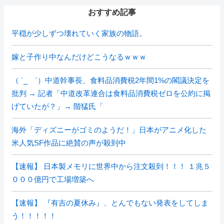
おすすめ記事
平穏が少しずつ壊れていく家族の物語。
嫁と子作り中なんだけどこうなるｗｗｗ
（ ´_ゝ`）中道幹事長、食料品消費税2年間1%の閣議決定を
批判 → 記者「中道改革連合は食料品消費税ゼロを公約に掲
げていたが？」→ 階猛氏「
海外「ディズニーがゴミのようだ！」日本がアニメ化した
米人気SF作品に絶賛の声が殺到中
【速報】 日本製メモリに世界中から注文殺到！！！ １兆５
０００億円で工場増築へ
【速報】 『有吉の夏休み』、とんでもない発表をしてしま
う！！！！！