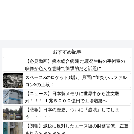
おすすめ記事
【必見動画】熊本総合病院 地震発生時の手術室の
映像が色んな意味で衝撃的だと話題に
スペースXのロケット残骸、月面に衝突か…ファル
コン9の上段！
【ニュース】日本製メモリに世界中から注文殺
到！！！ １兆５０００億円で工場増築へ
【悲報】日本の歴史、ついに『崩壊』してしま
う・・・・・
【朗報】減税に反対したエース級の財務官僚、左遷
されるｗｗｗｗｗｗ