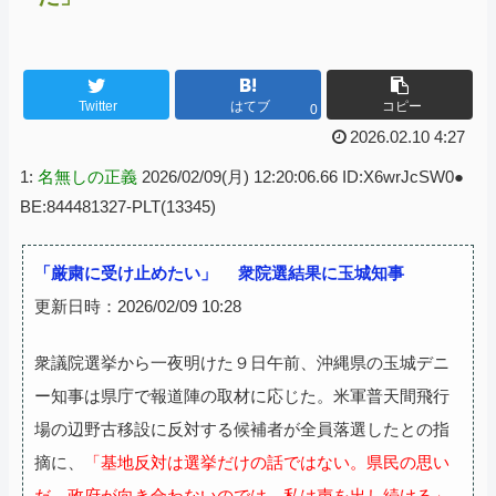
Twitter
はてブ
コピー
0
2026.02.10 4:27
1:
名無しの正義
2026/02/09(月) 12:20:06.66 ID:X6wrJcSW0●
BE:844481327-PLT(13345)
「厳粛に受け止めたい」 衆院選結果に玉城知事
更新日時：2026/02/09 10:28
衆議院選挙から一夜明けた９日午前、沖縄県の玉城デニ
ー知事は県庁で報道陣の取材に応じた。米軍普天間飛行
場の辺野古移設に反対する候補者が全員落選したとの指
摘に、
「基地反対は選挙だけの話ではない。県民の思い
だ。政府が向き合わないのでは、私は声を出し続ける」