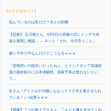
【おすすめサイト】
悩んでいるのは私だけ？夫との距離
【悲報】 玉川徹さん、8月6日の原爆の日にトンデモ持
論を展開し物議… → ネット「それ、今日言うこと...
嫁と子作り中なんだけどこうなるｗｗｗ
「安物買いの銭失いだったねぇ」とインドネシア高速鉄
道の最終処分に日本側騒然、国家予算は使わないとい
う...
女さん ｢アイドルが19歳にもなってスク水を着させられ
ている！｣⇒結果ｗｗｗ
【画像】フジの新人アナさん、二人とも腋を見せてくれ