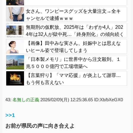
女さん、ワンピースグッズを大量注文→全キ
ャンセルで逮捕ｗｗｗ
無期刑の仮釈放、2025年は「わずか4人」202
4年は32人が獄中死…「終身刑化」の傾向続く
【画像】田中みな実さん、妊娠中とは思えな
いヒール姿で登場してしまう
「日本製メモリ」に世界中から注文殺到、１
兆５０００億円で工場増築へ
【言葉狩り】「ママ応援」が炎上して謝罪…
もう何も言えない
43:
名無しの正義
2026/02/09(月) 12:25:36.65 ID:Xb/bXeGX0
>>1
お前が県民の声に向き合えよ