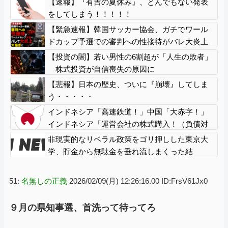
【速報】『有吉の夏休み』、とんでもない発表
をしてしまう！！！！！
【緊急速報】韓国サッカー協会、ガチでワール
ドカップ予選での審判への性接待がバレ大炎上
大騒ぎに
【投資の闇】若い男性の6割超が「人生の敗者」
株式投資が自信喪失の原因に
【悲報】日本の歴史、ついに『崩壊』してしま
う・・・・・
インドネシア「高速鉄道！」中国「大赤字！」
インドネシア「運営会社の株式購入！（負債対
策」中国「はい（巨額負債」インドネシア「700
非現実的なリベラル政策をゴリ押しした東京大
km延伸計画！（実質中止」→
学、貯金から無駄金を垂れ流しまくった結
果……
51:
名無しの正義
2026/02/09(月) 12:26:16.00 ID:FrsV61Jx0
９月の県知事選、首洗って待ってろ