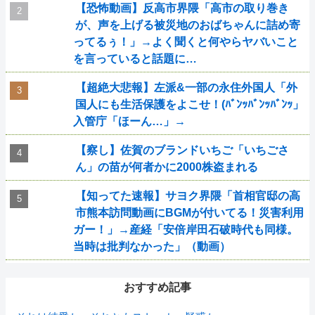
【恐怖動画】反高市界隈「高市の取り巻き
が、声を上げる被災地のおばちゃんに詰め寄
ってるぅ！」→よく聞くと何やらヤバいこと
を言っていると話題に…
【超絶大悲報】左派&一部の永住外国人「外
国人にも生活保護をよこせ！(ﾊﾞﾝｯﾊﾞﾝｯﾊﾞﾝｯ」
入管庁「ほーん…」→
【察し】佐賀のブランドいちご「いちごさ
ん」の苗が何者かに2000株盗まれる
【知ってた速報】サヨク界隈「首相官邸の高
市熊本訪問動画にBGMが付いてる！災害利用
ガー！」→産経「安倍岸田石破時代も同様。
当時は批判なかった」（動画）
おすすめ記事