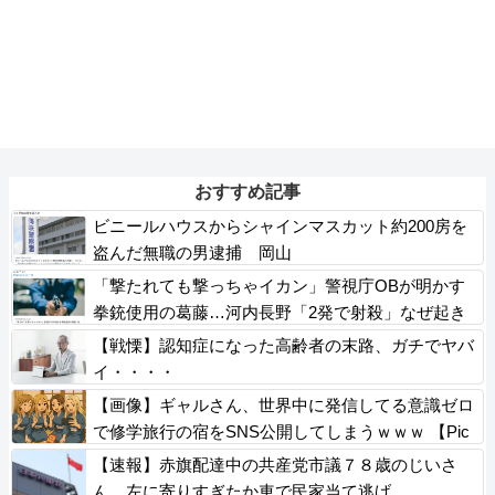
おすすめ記事
ビニールハウスからシャインマスカット約200房を
盗んだ無職の男逮捕 岡山
「撃たれても撃っちゃイカン」警視庁OBが明かす
拳銃使用の葛藤…河内長野「2発で射殺」なぜ起き
た？
【戦慄】認知症になった高齢者の末路、ガチでヤバ
イ・・・・
【画像】ギャルさん、世界中に発信してる意識ゼロ
で修学旅行の宿をSNS公開してしまうｗｗｗ 【Pic
kup08082952】
【速報】赤旗配達中の共産党市議７８歳のじいさ
ん、左に寄りすぎたか車で民家当て逃げ