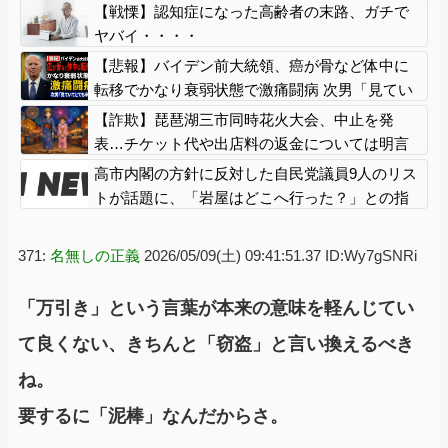
【戦慄】認知症になった高齢者の末路、ガチで
ヤバイ・・・・
【悲報】バイデン前大統領、癌が骨など体中に
転移でかなり衰弱状態で激痛闘病 次男「見てい
てとても辛い」
【詐欺】琵琶湖三市同時花火大会、中止を発
表…チケット代や出店料の返金については明言
せず
高市内閣の方針に反対した自民党議員9人のリス
トが話題に、「岩屋はどこへ行った？」との指
摘もあるが……
371:
名無しの正義
2026/05/09(土) 09:41:51.37 ID:Wy7gSNRi
「万引き」という言葉が本来の意味を軽んじてい
て良くない、きちんと「窃盗」と言い換えるべき
ね。
要するに「泥棒」なんだからさ。