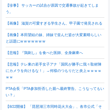
【珍事】 サッカーの試合が原因で交通事故が起きてしま
う。
【画像】 滋賀の可愛すぎる学生さん、甲子園で発見される
【画像】本田望結の妹、姉妹で並んだ姿が大変素晴らしい
と話題にw w w w w w w
【悲報】『鶏刺し』を食べた医師、全身麻痺へ
【悲報】テレ東の若手女子アナ「国民が勝手に我々取材陣
にカメラを向けるな！」→何様のつもりだと炎上ｗｗｗｗ
ｗｗ
PTA会長「PTA参加拒否した親へ最終警告。こうなってもい
い？」
【8/22開催】 「琵琶湖三市同時花火大会」、各市公式「そ