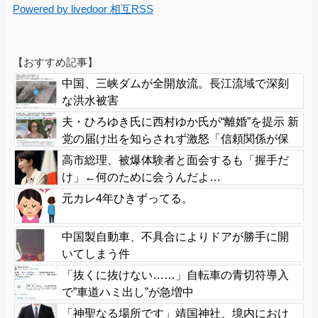
Powered by livedoor 相互RSS
【おすすめ記事】
中国、三峡ダムが全開放流。長江流域で深刻
な洪水被害
夫・ひろゆき氏に西村ゆか氏が“離婚”を提示 新
党の届け出を知らされず激怒「信頼関係が保
てず夫婦を続けるのは無理」
高市総理、被爆体験者と面会するも「握手だ
け」←何のために会うんだよ…
元カレ4年ひきずってる。
中国製自動車、不具合によりドアが勝手に開
いてしまう件
「抜くに抜けない……」自転車の青切符導入
で”車道ハミ出し”が急増中
「神聖なる場所です」靖国神社、境内におけ