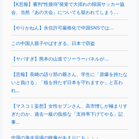
【K悲報】審判“性接待”発覚で大揺れの韓国サッカー協
会、当然『あの大会』についても疑われてしまう…
【やりかねん】永住許可厳格化で中国SNSでは…
この中国人親子やばすぎる。日本で窃盗
【ヤバすぎ】熊本の山道でソーラーパネルが…
【悲報】長崎の語り部の爺さん、学生に「原爆を持たな
いと負ける」「核を持たず日本を守れますか」と言わ
れ...
【マスコミ妄想】女性セブンさん、高市憎しが極まりす
ぎたのか、過去一級の低俗な「支持率下げてやる」記
事...
中国の海水浴場の映像があまりにも・・・