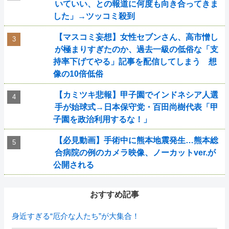
いていい、との報道に何度も向き合ってきま
した」→ツッコミ殺到
【マスコミ妄想】女性セブンさん、高市憎し
が極まりすぎたのか、過去一級の低俗な「支
持率下げてやる」記事を配信してしまう 想
像の10倍低俗
【カミツキ悲報】甲子園でインドネシア人選
手が始球式→日本保守党・百田尚樹代表「甲
子園を政治利用するな！」
【必見動画】手術中に熊本地震発生…熊本総
合病院の例のカメラ映像、ノーカットver.が
公開される
おすすめ記事
身近すぎる“厄介な人たち”が大集合！