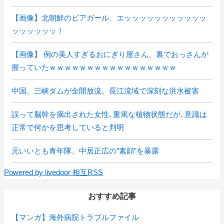
【画像】北朝鮮のビアガール、エッッッッッッッッッッッ
ッッッッッッ！
【画像】 例の美人すぎるおにぎり屋さん、裏でおっさんが
握っていたｗｗｗｗｗｗｗｗｗｗｗｗｗｗｗｗｗ
中国、三峡ダムが全開放流。長江流域で深刻な洪水被害
誤って脳幹を摘出された女性､重篤な植物状態だが､意識は
正常で何かを思考していると判明
元いいとも青年隊、中居正広の”素顔”を暴露
Powered by livedoor 相互RSS
おすすめ記事
【マンガ】海外病院トラブルファイル