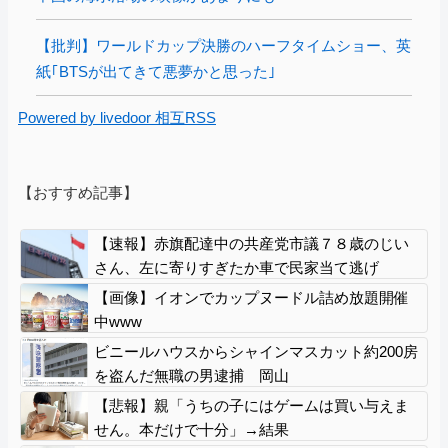
【批判】ワールドカップ決勝のハーフタイムショー、英
紙｢BTSが出てきて悪夢かと思った｣
Powered by livedoor 相互RSS
【おすすめ記事】
【速報】赤旗配達中の共産党市議７８歳のじい
さん、左に寄りすぎたか車で民家当て逃げ
【画像】イオンでカップヌードル詰め放題開催
中www
ビニールハウスからシャインマスカット約200房
を盗んだ無職の男逮捕 岡山
【悲報】親「うちの子にはゲームは買い与えま
せん。本だけで十分」→結果