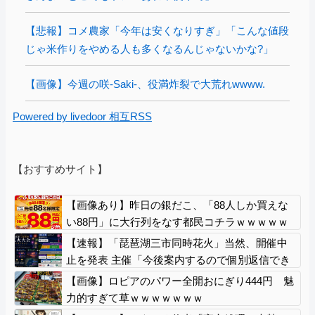
【悲報】コメ農家「今年は安くなりすぎ」「こんな値段
じゃ米作りをやめる人も多くなるんじゃないかな?」
【画像】今週の咲-Saki-、役満炸裂で大荒れwwww.
Powered by livedoor 相互RSS
【おすすめサイト】
【画像あり】昨日の銀だこ、「88人しか買えな
い88円」に大行列をなす都民コチラｗｗｗｗｗ
【速報】「琵琶湖三市同時花火」当然、開催中
止を発表 主催「今後案内するので個別返信でき
ません」返金明言なく今後ご案内で終わる
【画像】ロピアのパワー全開おにぎり444円 魅
力的すぎて草ｗｗｗｗｗｗｗ