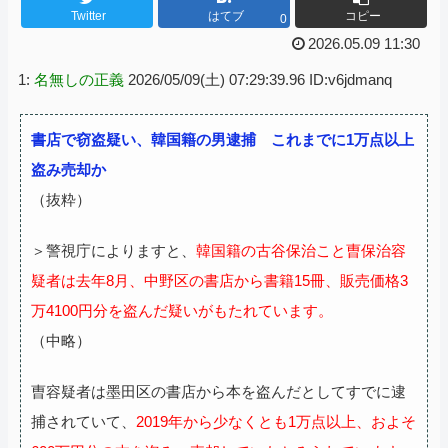
Twitter
はてブ
コピー
0
2026.05.09 11:30
1:
名無しの正義
2026/05/09(土) 07:29:39.96 ID:v6jdmanq
書店で窃盗疑い、韓国籍の男逮捕 これまでに1万点以上
盗み売却か
（抜粋）
＞警視庁によりますと、
韓国籍の古谷保治こと曺保治容
疑者は去年8月、中野区の書店から書籍15冊、販売価格3
万4100円分を盗んだ疑いがもたれています。
（中略）
曺容疑者は墨田区の書店から本を盗んだとしてすでに逮
捕されていて、
2019年から少なくとも1万点以上、およそ