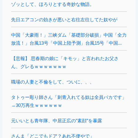
ゾッとして、ほろりとする奇妙な物語。
先日エアコンの効きが悪いと右往左往してた奴やが
中国「大豪雨！」三峡ダム「基礎部分破損」中国「全力
放流！」台風13号「中国上陸予測」台風15号「中国...
【悲報】 思春期の娘に「キモッ」と言われたお父さ
ん、グレるｗｗｗｗｗｗｗ
職場の人妻と不倫をして、ついに、、、
タトゥー彫り師さん「刺青入れてる奴は全員バカです」
→30万再生ｗｗｗｗｗｗ
元いいとも青年隊、中居正広の”素顔”を暴露
さんま「どこでもドア？あれ不便やで」