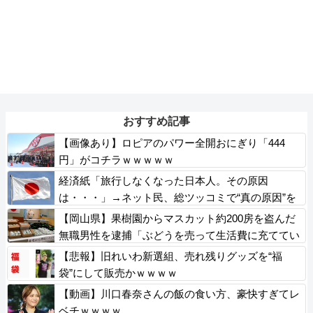
おすすめ記事
【画像あり】ロピアのパワー全開おにぎり「444
円」がコチラｗｗｗｗｗ
経済紙「旅行しなくなった日本人。その原因
は・・・」→ネット民、総ツッコミで“真の原因”を
突き付ける
【岡山県】果樹園からマスカット約200房を盗んだ
無職男性を逮捕「ぶどうを売って生活費に充ててい
た」※氏名非公開
【悲報】旧れいわ新選組、売れ残りグッズを“福
袋”にして販売かｗｗｗｗ
【動画】川口春奈さんの飯の食い方、豪快すぎてレ
ベチｗｗｗｗ