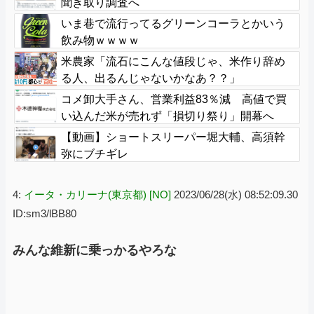
聞き取り調査へ
いま巷で流行ってるグリーンコーラとかいう
飲み物ｗｗｗｗ
米農家「流石にこんな値段じゃ、米作り辞め
る人、出るんじゃないかなあ？？」
コメ卸大手さん、営業利益83％減 高値で買
い込んだ米が売れず「損切り祭り」開幕へ
【動画】ショートスリーパー堀大輔、高須幹
弥にブチギレ
4:
イータ・カリーナ(東京都) [NO]
2023/06/28(水) 08:52:09.30
ID:sm3/lBB80
みんな維新に乗っかるやろな