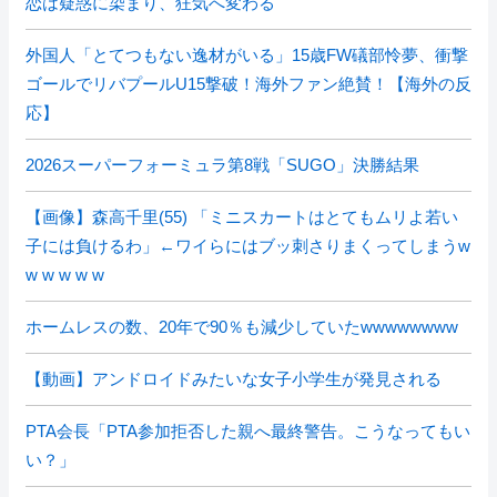
恋は疑惑に染まり、狂気へ変わる
外国人「とてつもない逸材がいる」15歳FW礒部怜夢、衝撃
ゴールでリバプールU15撃破！海外ファン絶賛！【海外の反
応】
2026スーパーフォーミュラ第8戦「SUGO」決勝結果
【画像】森高千里(55) 「ミニスカートはとてもムリよ若い
子には負けるわ」←ワイらにはブッ刺さりまくってしまうw
w w w w w
ホームレスの数、20年で90％も減少していたwwwwwwww
【動画】アンドロイドみたいな女子小学生が発見される
PTA会長「PTA参加拒否した親へ最終警告。こうなってもい
い？」