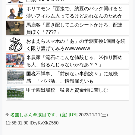
ホリエモン「面接で、納豆のパック開けると
薄いフィルム入ってるけどあれなんのためか
教えてって聞くわけ」
馬鹿客「置き配してこのシートかけろ」配達
員ぼく「????」
おまえらスマホの「あ」の予測変換1個目を続
く限り繋げてみろwwwwwww
米農家「流石にこんな値段じゃ、米作り辞め
る人、出るんじゃないかなあ？？」
国税不祥事、「前例ない事態次々」に危機
感 「パパ活」、情報漏えいも
甲子園出場校 猛暑と資金難に苦しむ
6:
名無しさん＠涙目です。(庭) [US]
2023/11/11(土)
11:58:31.90 ID:yKvXkZ550