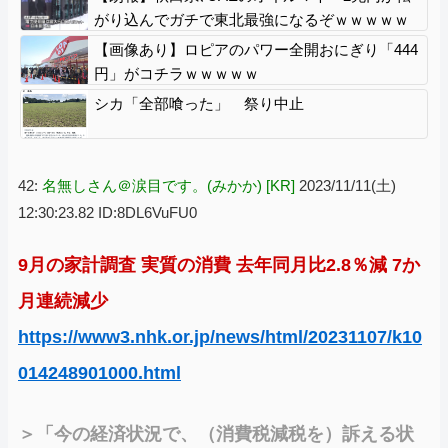
がり込んでガチで東北最強になるぞｗｗｗｗｗ
ｗｗ
【画像あり】ロピアのパワー全開おにぎり「444
円」がコチラｗｗｗｗｗ
シカ「全部喰った」 祭り中止
42:
名無しさん＠涙目です。(みかか) [KR]
2023/11/11(土)
12:30:23.82 ID:8DL6VuFU0
9月の家計調査 実質の消費 去年同月比2.8％減 7か
月連続減少
https://www3.nhk.or.jp/news/html/20231107/k10
014248901000.html
＞「今の経済状況で、（消費税減税を）訴える状