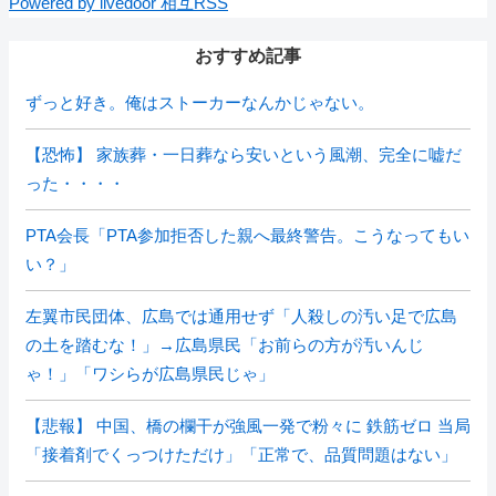
Powered by livedoor 相互RSS
おすすめ記事
ずっと好き。俺はストーカーなんかじゃない。
【恐怖】 家族葬・一日葬なら安いという風潮、完全に嘘だ
った・・・・
PTA会長「PTA参加拒否した親へ最終警告。こうなってもい
い？」
左翼市民団体、広島では通用せず「人殺しの汚い足で広島
の土を踏むな！」→広島県民「お前らの方が汚いんじ
ゃ！」「ワシらが広島県民じゃ」
【悲報】 中国、橋の欄干が強風一発で粉々に 鉄筋ゼロ 当局
「接着剤でくっつけただけ」「正常で、品質問題はない」