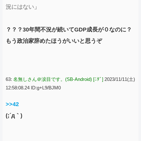
況にはない」
？？？30年間不況が続いてGDP成長が０なのに？
もう政治家辞めたほうがいいと思うぞ
63:
名無しさん＠涙目です。(SB-Android) [ﾆﾀﾞ]
2023/11/11(土)
12:58:08.24 ID:g+L9/BJM0
>>42
(;´д｀)