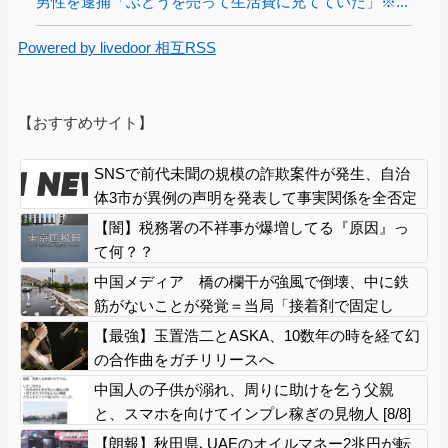
男性を逮捕「ぶどうを売って生活費に充てていた」※...
Powered by livedoor 相互RSS
【おすすめサイト】
SNSで前代未聞の規模の詐欺案件が発生、自治
体3市が異例の声明を発表して事実関係を全否定
【闇】税務署の不祥事が爆増してる『原因』っ
て何？？
中国メディア 橋の欄干が強風で倒壊、中に鉄
筋がないことが発覚＝当局「接着剤で固定し
た」[8/8]
【最強】玉置浩二とASKA、10数年の時を経て幻
の合作曲をガチリリースへ
中国人の子供が溺れ、周りに助けを乞う父親
と、スマホを向けてインプレ稼ぎの見物人 [8/8]
【朗報】秋田県､UAEのオイルマネー2兆円が転