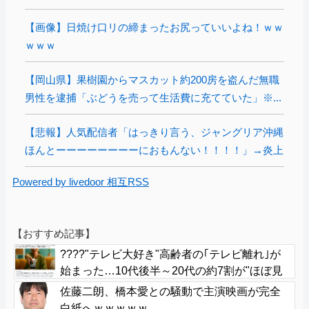
【画像】日焼け口リの締まったお尻っていいよね！ｗｗ
ｗｗｗ
【岡山県】果樹園からマスカット約200房を盗んだ無職
男性を逮捕「ぶどうを売って生活費に充てていた」※...
【悲報】人気配信者「はっきり言う、ジャングリア沖縄
ほんとーーーーーーーーにおもんない！！！！」→炎上
Powered by livedoor 相互RSS
【おすすめ記事】
????"テレビ大好き"高齢者の｢テレビ離れ｣が
始まった…10代後半～20代の約7割が"ほぼ見
ない"
佐藤二朗、橋本愛との騒動で主演映画が完全
白紙へｗｗｗｗｗ