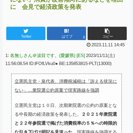
に 会見で経済政策を発表
Twitter
はてブ
コピー
0
2023.11.11 14:45
1:
名無しさん＠涙目です。(愛媛県) [ES]
2023/11/11(土)
11:56:08.54 ID:lFOfLVku0● BE:135853815-PLT(13000)
立憲民主党・泉代表、消費税減税は「訴える状況に
ない」…衆院選公約原案で現実路線を強調
立憲民主党は１０日、次期衆院選の公約の原案とな
る中長期の経済政策を発表した。
２０２１年衆院選
と２２年参院選で掲げた消費税率の５％への時限的
な引き下げは明記を見送った。
現実路線を強調する