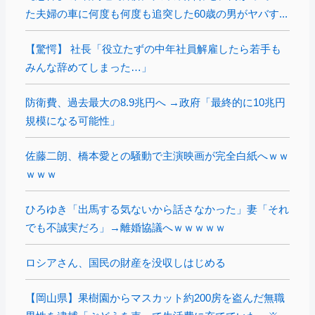
た夫婦の車に何度も何度も追突した60歳の男がヤバす...
【驚愕】 社長「役立たずの中年社員解雇したら若手も
みんな辞めてしまった…」
防衛費、過去最大の8.9兆円へ →政府「最終的に10兆円
規模になる可能性」
佐藤二朗、橋本愛との騒動で主演映画が完全白紙へｗｗ
ｗｗｗ
ひろゆき「出馬する気ないから話さなかった」妻「それ
でも不誠実だろ」→離婚協議へｗｗｗｗｗ
ロシアさん、国民の財産を没収しはじめる
【岡山県】果樹園からマスカット約200房を盗んだ無職