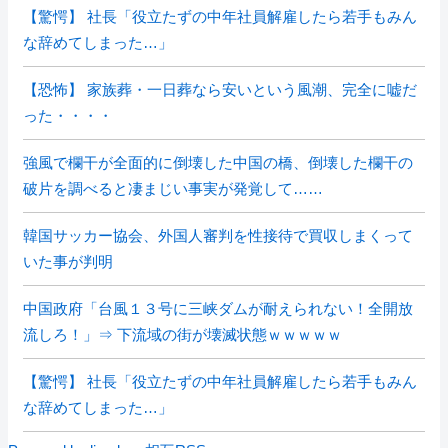
【驚愕】 社長「役立たずの中年社員解雇したら若手もみん
な辞めてしまった…」
【恐怖】 家族葬・一日葬なら安いという風潮、完全に嘘だ
った・・・・
強風で欄干が全面的に倒壊した中国の橋、倒壊した欄干の
破片を調べると凄まじい事実が発覚して……
韓国サッカー協会、外国人審判を性接待で買収しまくって
いた事が判明
中国政府「台風１３号に三峡ダムが耐えられない！全開放
流しろ！」⇒ 下流域の街が壊滅状態ｗｗｗｗｗ
【驚愕】 社長「役立たずの中年社員解雇したら若手もみん
な辞めてしまった…」