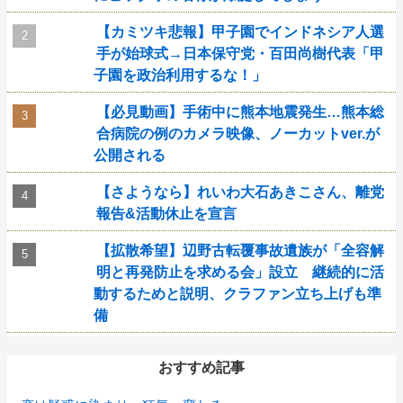
【カミツキ悲報】甲子園でインドネシア人選
手が始球式→日本保守党・百田尚樹代表「甲
子園を政治利用するな！」
【必見動画】手術中に熊本地震発生…熊本総
合病院の例のカメラ映像、ノーカットver.が
公開される
【さようなら】れいわ大石あきこさん、離党
報告&活動休止を宣言
【拡散希望】辺野古転覆事故遺族が「全容解
明と再発防止を求める会」設立 継続的に活
動するためと説明、クラファン立ち上げも準
備
おすすめ記事