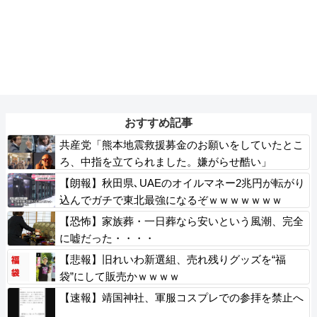
おすすめ記事
共産党「熊本地震救援募金のお願いをしていたとこ
ろ、中指を立てられました。嫌がらせ酷い」
【朗報】秋田県､UAEのオイルマネー2兆円が転がり
込んでガチで東北最強になるぞｗｗｗｗｗｗｗ
【恐怖】家族葬・一日葬なら安いという風潮、完全
に嘘だった・・・・
【悲報】旧れいわ新選組、売れ残りグッズを“福
袋”にして販売かｗｗｗｗ
【速報】靖国神社、軍服コスプレでの参拝を禁止へ