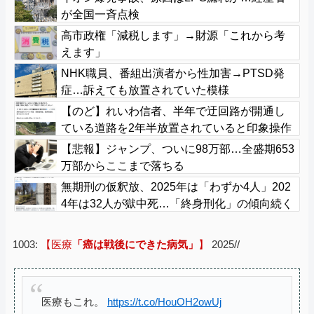
が全国一斉点検
高市政権「減税します」→財源「これから考
えます」
NHK職員、番組出演者から性加害→PTSD発
症…訴えても放置されていた模様
【のど】れいわ信者、半年で迂回路が開通し
ている道路を2年半放置されていると印象操作
してしまう
【悲報】ジャンプ、ついに98万部…全盛期653
万部からここまで落ちる
無期刑の仮釈放、2025年は「わずか4人」202
4年は32人が獄中死…「終身刑化」の傾向続く
1003:
【医療
「癌は戦後にできた病気」
】
2025//
医療もこれ。
https://t.co/HouOH2owUj