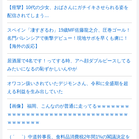
【痙攣】10代の少女、おばさんにガチイキさせられる姿を
配信されてしまう…
スペイン「凄すぎるわ」19歳MF佐藤龍之介、圧巻ゴール！
名門バレンシアで衝撃デビュー！現地サポを早くも虜に！
【海外の反応】
居酒屋で4名です！ってする時、アヘ顔ダブルピースしてる
みたいになるの恥ずかしいんやが
オワコン扱いされていたデジモンさん、令和に全盛期を超
える利益を生み出していた
【画像】 福岡、こんなのが普通に走ってるｗｗｗｗｗｗｗ
ｗｗｗｗｗｗｗｗｗｗｗｗｗｗｗｗｗｗｗｗｗｗｗｗｗｗ
ｗｗｗｗｗｗｗ
（ ´_ゝ`）中道幹事長、食料品消費税2年間1%の閣議決定を