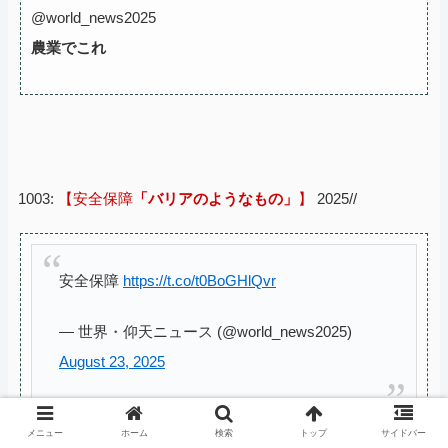
@world_news2025
農業でこれ
1003:
【安全保障
「バリアのようなもの」
】
2025//
安全保障
https://t.co/t0BoGHlQvr
— 世界・仰天ニュース (@world_news2025)
August 23, 2025
＊動画のみ
メニュー
ホーム
検索
トップ
サイドバー