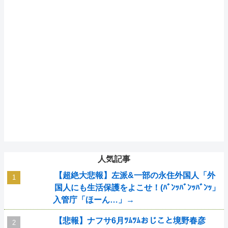
人気記事
【超絶大悲報】左派&一部の永住外国人「外
国人にも生活保護をよこせ！(ﾊﾞﾝｯﾊﾞﾝｯﾊﾞﾝｯ」
入管庁「ほーん…」→
【悲報】ナフサ6月ﾂﾑﾂﾑおじこと境野春彦