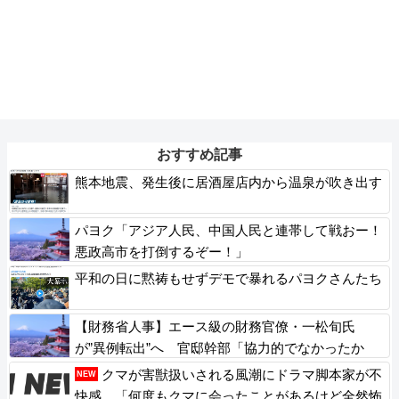
おすすめ記事
熊本地震、発生後に居酒屋店内から温泉が吹き出す
パヨク「アジア人民、中国人民と連帯して戦おー！
悪政高市を打倒するぞー！」
平和の日に黙祷もせずデモで暴れるパヨクさんたち
【財務省人事】エース級の財務官僚・一松旬氏
が”異例転出”へ 官邸幹部「協力的でなかったか
ら」
クマが害獣扱いされる風潮にドラマ脚本家が不
NEW
快感、「何度もクマに会ったことがあるけど全然怖