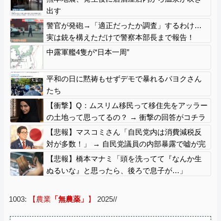
出す
警官が発砲→「適正だったか調査」するわけ…
実は銃を構えただけで警察本部長まで報告！
中露軍艦4隻が“日本一周”
平和の日に黙祷もせずデモで暴れるパヨクさん
たち
【衝撃】Q：ムスリム移民って移住先をアッラー
の土地って思ってるの？ → 衝撃の回答がコチラ
→ ｗｗｗｗｗｗｗｗｗｗｗｗｗｗ
【悲報】マスコミさん「自民党内は消費減税反
対が多数！」 → 自民党議員の内部暴露で嘘が完
全発覚 → ｗｗｗｗｗｗｗｗｗｗｗｗｗｗ
【悲報】橋本マナミ「頭を洗ってて『なんか生
ぬるいな』と思ったら、後ろで息子が…」
1003:
【農業
「無農薬」
】
2025//