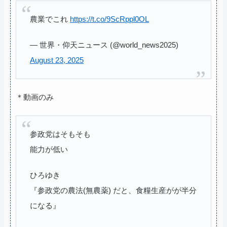
農業でこれ
https://t.co/9ScRppl0OL
— 世界・仰天ニュース (@world_news2025)
August 23, 2025
＊動画のみ
参政党はそもそも
能力が低い
ひろゆき
『参政党の農法(無農薬) だと、食糧生産がが半分
になる』