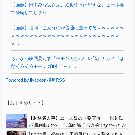
【画像】田中みな実さん、妊娠中とは思えないヒール姿
で登場してしまう
【画像】福岡、こんなのが普通に走ってるｗｗｗｗｗｗ
ｗｗｗｗｗｗｗｗｗｗｗｗｗｗｗｗｗｗｗｗｗｗｗｗ
ｗ...
ちいかわ映画見た客「モモンガかわいい🥰」ナガノ「ほ
なそろそろモモンガ■すで～」→
Powered by livedoor 相互RSS
【おすすめサイト】
【財務省人事】エース級の財務官僚・一松旬氏
が”異例転出”へ 官邸幹部「協力的でなかったか
ら」
熊本地震、発生後に居酒屋店内から温泉が吹き