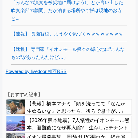
「みんなの演奏を被災地に届けよう!」とか言い出した
吹奏楽部の顧問、だが泊まる場所やご飯は現地のお寺
と...
【速報】 長瀬智也、ようやく気づくｗｗｗｗｗｗｗｗ
【速報】 専門家「イオンモール熊本の爆心地に”こんな
もの”があったんだけど…」
Powered by livedoor 相互RSS
【おすすめ記事】
【悲報】橋本マナミ「頭を洗ってて『なんか
生ぬるいな』と思ったら、後ろで息子が…」
【2026年熊本地震】7人犠牲のイオンモール熊
本、避難後になぜ再入館? 生存したテナント
従業員ら証言、浮かび上がる実態
イオン爆発事故、原因はLPG漏れか…経産省