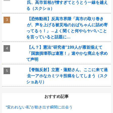
氏、高市首相が憎すぎてとうとう一線を越え
る（スクショ）
【恐怖動画】反高市界隈「高市の取り巻き
が、声を上げる被災地のおばちゃんに詰め寄
ってるぅ！」→よく聞くと何やらヤバいこと
を言っていると話題に…
【ん？】憲法“研究者”199人が雁首揃えて
「国旗損壊罪は違憲！」速やかな廃止を求め
て声明
【脊髄反射】立憲・蓮舫さん、ここに来て過
去一アホなカミツキ投稿をしてしまう（スク
ショあり）
おすすめ記事
“変われない私”が動き出す瞬間に出会う