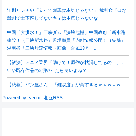
江別リンチ犯「立って謝罪は本気じゃない」 裁判官「ほな
裁判で土下座してないキミは本気じゃないな」
中国「大洪水！」三峡ダム「決壊危機」中国政府「新水路
建設！（三峡新水路」現場職員「内部情報公開！（失踪」
湖南省「三峡放流情報（画像」台風13号「...
【解決】アニメ業界「助けて！原作が枯渇してるの！」←
いや既存作品の2期やったら良いよね？
【悲報】パン屋さん、「難易度」が高すぎるｗｗｗｗｗ
Powered by livedoor 相互RSS