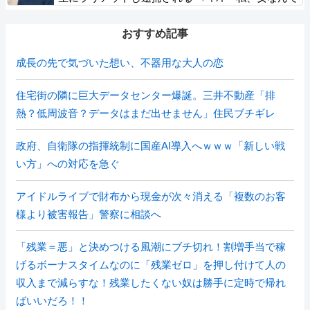
すけど？！」
おすすめ記事
成長の先で気づいた想い、不器用な大人の恋
住宅街の隣に巨大データセンター爆誕。三井不動産「排
熱？低周波音？データはまだ出せません」住民ブチギレ
政府、自衛隊の指揮統制に国産AI導入へｗｗｗ「新しい戦
い方」への対応を急ぐ
アイドルライブで財布から現金が次々消える「複数のお客
様より被害報告」警察に相談へ
「残業＝悪」と決めつける風潮にブチ切れ！割増手当で稼
げるボーナスタイムなのに「残業ゼロ」を押し付けて人の
収入まで減らすな！残業したくない奴は勝手に定時で帰れ
ばいいだろ！！