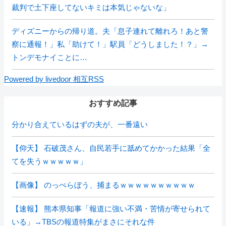
裁判で土下座してないキミは本気じゃないな」
ディズニーからの帰り道。夫「息子連れて離れろ！あと警
察に通報！」私「助けて！」駅員「どうしました！？」→
トンデモナイことに…
Powered by livedoor 相互RSS
おすすめ記事
分かり合えているはずの夫が、一番遠い
【仰天】 石破茂さん、自民若手に舐めてかかった結果「全
てを失うｗｗｗｗｗ」
【画像】 のっぺらぼう、捕まるｗｗｗｗｗｗｗｗｗｗ
【速報】 熊本県知事「報道に強い不満・苦情が寄せられて
いる」→TBSの報道特集がまさにそれな件