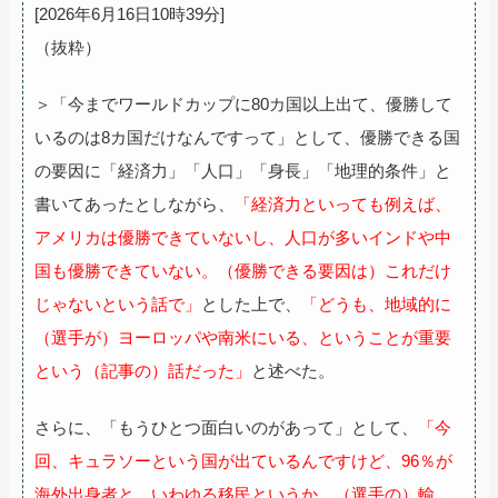
[2026年6月16日10時39分]
（抜粋）
＞「今までワールドカップに80カ国以上出て、優勝して
いるのは8カ国だけなんですって」として、優勝できる国
の要因に「経済力」「人口」「身長」「地理的条件」と
書いてあったとしながら、
「経済力といっても例えば、
アメリカは優勝できていないし、人口が多いインドや中
国も優勝できていない。（優勝できる要因は）これだけ
じゃないという話で」
とした上で、
「どうも、地域的に
（選手が）ヨーロッパや南米にいる、ということが重要
という（記事の）話だった」
と述べた。
さらに、「もうひとつ面白いのがあって」として、
「今
回、キュラソーという国が出ているんですけど、96％が
海外出身者と。いわゆる移民というか、（選手の）輸