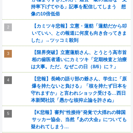
持率下げてやる」記事を配信してしまう 想
像の10倍低俗
【カミツキ悲報】立憲・蓮舫「蓮舫だから叩
いていい、との報道に何度も向き合ってきま
した」→ツッコミ殺到
【限界突破】立憲蓮舫さん、とうとう高市首
相の歯医者通いにカミツキ「定期検査と治療
は大事。ただ、なぜこの日（8/6）に？」
【悲報】長崎の語り部の爺さん、学生に「原
爆を持たないと負ける」「核を持たず日本を
守れますか」と言われショック受ける…西日
本新聞社説「愚かな核抑止論を許さぬ」
【K悲報】審判“性接待”発覚で大揺れの韓国
サッカー協会、当然『あの大会』についても
疑われてしまう…