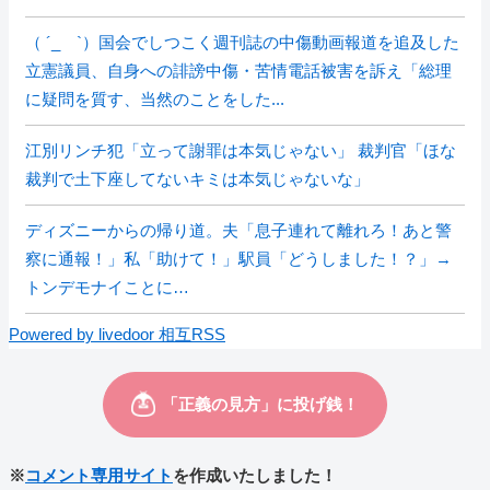
（ ´_ゝ`）国会でしつこく週刊誌の中傷動画報道を追及した
立憲議員、自身への誹謗中傷・苦情電話被害を訴え「総理
に疑問を質す、当然のことをした...
江別リンチ犯「立って謝罪は本気じゃない」 裁判官「ほな
裁判で土下座してないキミは本気じゃないな」
ディズニーからの帰り道。夫「息子連れて離れろ！あと警
察に通報！」私「助けて！」駅員「どうしました！？」→
トンデモナイことに…
Powered by livedoor 相互RSS
※
コメント専用サイト
を作成いたしました！