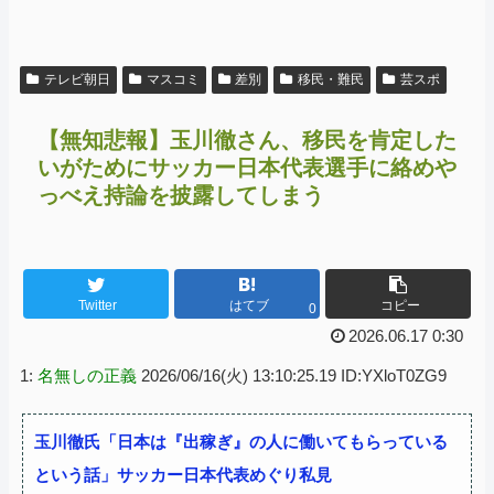
テレビ朝日
マスコミ
差別
移民・難民
芸スポ
【無知悲報】玉川徹さん、移民を肯定した
いがためにサッカー日本代表選手に絡めや
っべえ持論を披露してしまう
Twitter
はてブ
コピー
0
2026.06.17 0:30
1:
名無しの正義
2026/06/16(火) 13:10:25.19 ID:YXloT0ZG9
玉川徹氏「日本は『出稼ぎ』の人に働いてもらっている
という話」サッカー日本代表めぐり私見