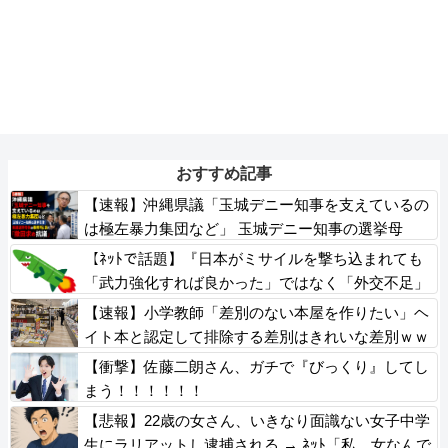
おすすめ記事
【速報】沖縄県議「玉城デニー知事を支えているの
は極左暴力集団など」 玉城デニー知事の選挙母
体、県議選挙母体の事務所に訪れ「撤回求め抗議」
【ﾈｯﾄで話題】『日本がミサイルを撃ち込まれても
「武力強化すれば良かった」ではなく「外交不足」
なんですよ！』ｗｗｗｗｗｗｗｗｗｗｗｗｗｗｗｗ
【速報】小学教師「差別のない本屋を作りたい」ヘ
イト本と認定して排除する差別はきれいな差別ｗｗ
ｗ
【衝撃】佐藤二朗さん、ガチで『びっくり』してし
まう！！！！！！
【悲報】22歳の女さん、いきなり面識ない女子中学
生にラリアットし逮捕される → ﾈｯﾄ「私、女なんで