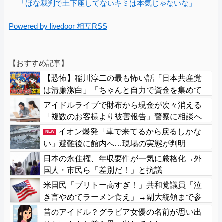
「ほな裁判で土下座してないキミは本気じゃないな」
Powered by livedoor 相互RSS
【おすすめ記事】
【恐怖】稲川淳二の最も怖い話「日本共産党
は清廉潔白」「ちゃんと自力で資金を集めて
活動してる」
アイドルライブで財布から現金が次々消える
「複数のお客様より被害報告」警察に相談へ
イオン爆発「車で来てるから戻るしかな
NEW
い」避難後に館内へ…現場の実態が判明
日本の永住権、年収要件が一気に厳格化→外
国人・市民ら「差別だ！」と抗議
米国民「ブリトー高すぎ！」共和党議員「泣
き言やめてラーメン食え」→副大統領まで参
戦ｗｗｗ
昔のアイドル？グラビア女優の名前が思い出