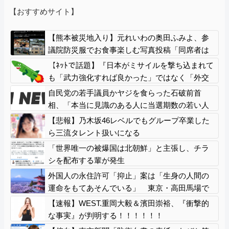
【おすすめサイト】
【熊本被災地入り】元れいわの奥田ふみよ、参
議院防災服でお食事楽しむ写真投稿「同席者は
笑顔にサムズアップ」
【ﾈｯﾄで話題】『日本がミサイルを撃ち込まれて
も「武力強化すれば良かった」ではなく「外交
不足」なんですよ！』ｗｗｗｗｗｗｗｗｗｗｗ
自民党の若手議員かヤジを食らった石破前首
ｗｗｗｗｗ
相、「本当に見識のある人に当選期数の若い人
がやじるなんて」と不満たらたらな様子を見せ
【悲報】乃木坂46レベルでもグループ卒業した
て……
ら三流タレント扱いになる
「世界唯一の被爆国は北朝鮮」と主張し、チラ
シを配布する輩が発生
外国人の永住許可「抑止」案は「生身の人間の
運命をもてあそんでいる」 東京・高田馬場で
反対アピール
【速報】WEST.重岡大毅＆濱田崇裕、『衝撃的
な事実』が判明する！！！！！！