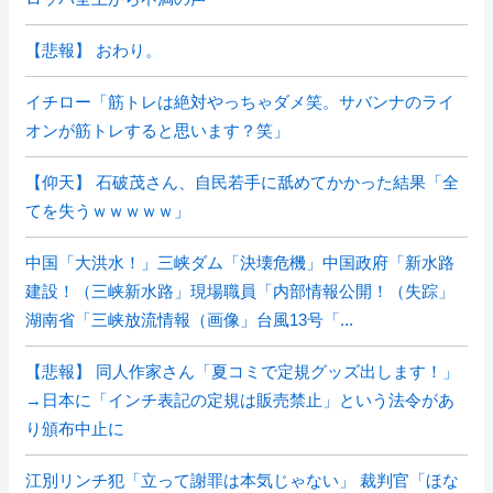
【悲報】 おわり。
イチロー「筋トレは絶対やっちゃダメ笑。サバンナのライ
オンが筋トレすると思います？笑」
【仰天】 石破茂さん、自民若手に舐めてかかった結果「全
てを失うｗｗｗｗｗ」
中国「大洪水！」三峡ダム「決壊危機」中国政府「新水路
建設！（三峡新水路」現場職員「内部情報公開！（失踪」
湖南省「三峡放流情報（画像」台風13号「...
【悲報】 同人作家さん「夏コミで定規グッズ出します！」
→日本に「インチ表記の定規は販売禁止」という法令があ
り頒布中止に
江別リンチ犯「立って謝罪は本気じゃない」 裁判官「ほな