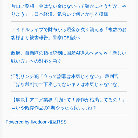
片山財務相「金はない金はないって確かにそうだが、や
りよう」→日本経済、気合いで何とかする模様
アイドルライブで財布から現金が次々消える「複数のお
客様より被害報告」警察に相談へ
政府、自衛隊の指揮統制に国産AI導入へｗｗｗ「新しい
戦い方」への対応を急ぐ
江別リンチ犯「立って謝罪は本気じゃない」 裁判官
「ほな裁判で土下座してないキミは本気じゃないな」
【解決】アニメ業界「助けて！原作が枯渇してるの！」
←いや既存作品の2期やったら良いよね？
Powered by livedoor 相互RSS