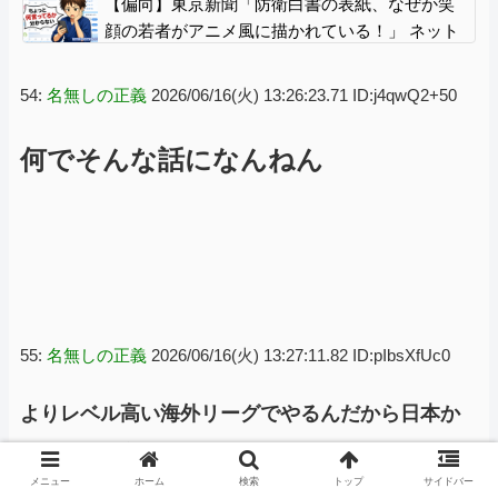
【偏向】東京新聞「防衛白書の表紙、なぜか笑
顔の若者がアニメ風に描かれている！」 ネット
「血生臭い表紙の方が良かったとでも言うの
か？」
54:
名無しの正義
2026/06/16(火) 13:26:23.71 ID:j4qwQ2+50
何でそんな話になんねん
55:
名無しの正義
2026/06/16(火) 13:27:11.82 ID:pIbsXfUc0
よりレベル高い海外リーグでやるんだから日本か
ら出て行く方の移民ってことかな？w
メニュー
ホーム
検索
トップ
サイドバー