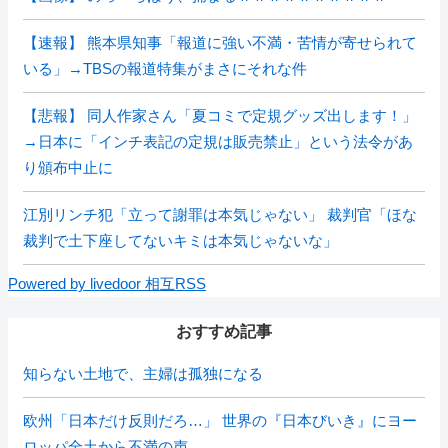
【速報】 熊本県知事「報道に強い不満・苦情が寄せられて
いる」→TBSの報道特集がまさにそれな件
【悲報】 同人作家さん「夏コミで定規グッズ出します！」
→日本に「インチ表記の定規は販売禁止」という法令があ
り頒布中止に
江別リンチ犯「立って謝罪は本気じゃない」 裁判官「ほな
裁判で土下座してないキミは本気じゃないな」
Powered by livedoor 相互RSS
おすすめ記事
知らない土地で、主婦は孤独になる
欧州「日本だけ反則だろ…」 世界の『日本びいき』にヨー
ロッパ全土から不満の声