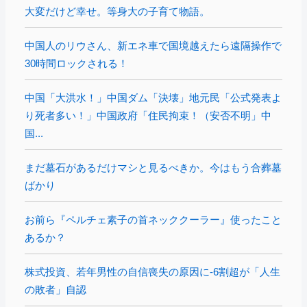
大変だけど幸せ。等身大の子育て物語。
中国人のリウさん、新エネ車で国境越えたら遠隔操作で
30時間ロックされる！
中国「大洪水！」中国ダム「決壊」地元民「公式発表よ
り死者多い！」中国政府「住民拘束！（安否不明」中
国...
まだ墓石があるだけマシと見るべきか。今はもう合葬墓
ばかり
お前ら『ペルチェ素子の首ネッククーラー』使ったこと
あるか？
株式投資、若年男性の自信喪失の原因に-6割超が「人生
の敗者」自認