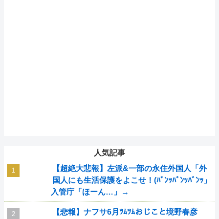
人気記事
【超絶大悲報】左派&一部の永住外国人「外
国人にも生活保護をよこせ！(ﾊﾞﾝｯﾊﾞﾝｯﾊﾞﾝｯ」
入管庁「ほーん…」→
【悲報】ナフサ6月ﾂﾑﾂﾑおじこと境野春彦