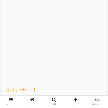
【おすすめサイト】
【知ってた速報】サヨク界隈「首相官邸の高市熊本訪問
メニュー
ホーム
検索
トップ
サイドバー
動画にBGMが付いてる！災害利用ガー！」→産経