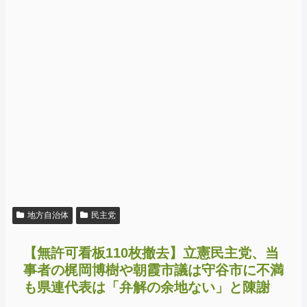
地方自治体
民主党
【無許可看板110枚撤去】立憲民主党、当
事者の梶岡博樹や朝霞市議は守谷市に不満
も県連代表は「弁解の余地ない」と陳謝