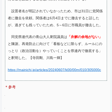
設置者名が明記されていなかったため、市は31日に党関係
者に撤去を依頼。関係者は6月4日までに撤去すると話した
が、過ぎても残っていたため、5～6日に市職員が撤去した。
同党県連代表の青山大人衆院議員は
「弁解の余地がない」
と陳謝。再発防止に向けて「看板などに限らず、ルールにの
っとり（政治活動を）やっていくことを県連内で徹底する」
と釈明した。【寺田剛、川島一輝】
https://mainichi.jp/articles/20240607/k00/00m/010/305000c
＊参考