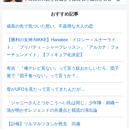
的機関であっても許諾が必要」
おすすめ記事
成長の先で気づいた想い、不器用な大人の恋
【勝利の女神:NIKKE】Hanabee「ドロシー – ルナーライ
ト」「プリバティ – シャープレッスン」「アルカナ：フォ
ーチュンメイト」【フィギュア化決定】
有吉「『俺テレビ見ない』って言う奴おかしいだろ。団子
屋で『団子食べない』って言うか？」
母がUFOを見たって言ってきたんだが…
「ジャニーさんとつかこうへい氏は同じ」少年隊・錦織一
清が明かすレジェンドの共通点と我流の演出論
【訃報】ツルマルツヨシが死去 31歳