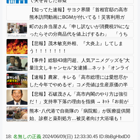
で夫を脅した容疑
【知ってた速報】サヨク界隈「首相官邸の高市
熊本訪問動画にBGMが付いてる！災害利用ガ
ー！」→産経「安倍岸田石破時代も同様。当時
町のお弁当屋さん「申し訳ないが消費税1%にな
は批判なかった」（動画）
ったらその分商品代を値上げするわ」 「うち
も！」
【悲報】茂木敏充外相、『大炎上』してしま
う！！！！！！！
【事件】総額43億円超、人気アニメグッズを"大
量注文しキャンセル"女逮捕…ネット「オンライ
ンショップを売り切れ状態にして商品相場を操
【速報】農家、キレる「高市総理には愛想尽か
作してたのでは」
した今年でやめるぞ」コメ売値は生産原価の半
分以下、肥料代や燃料代は高騰
【悲報】石破茂さん「高市内閣のやり方は強引
だ！」支持率下落の理由を指摘 → ﾈｯﾄ「お前が
言うな」「鳥取県だけ減税無しで！」 ｗｗｗｗ
熊本･八代港で自衛隊の「病院船」が医療提供開
ｗｗｗｗｗｗｗｗｗｗ
始、診察と薬剤処方…被災者向け大浴場も！
18:
名無しの正義
2024/06/09(日) 12:33:30.45 ID:8bBgHbdD0