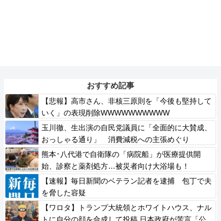
おすすめ記事
【悲報】高市さん、非核三原則を「今後も堅持して
いく」の表現削除WWWWWWWWWW
玉川徹、生出演の自民党議員に「全面的に大賛成、
おっしゃる通り」 消費減税への主張めぐり
熊本･八代港で自衛隊の「病院船」が医療提供開
始、診察と薬剤処方…被災者向け大浴場も！
【速報】毎日新聞のベテラン記者を逮捕 包丁で夫
を脅した容疑
【ワロタ】トランプ大統領とホワイトハウス、ナル
トに自分の顔を合成して投稿 日本政府が苦言「公