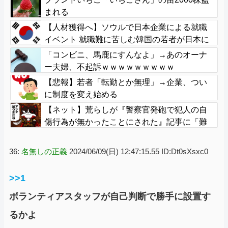
まれる
【人材獲得へ】ソウルで日本企業による就職
イベント 就職難に苦しむ韓国の若者が日本に
注目
「コンビニ、馬鹿にすんなよ」→あのオーナ
ー夫婦、不起訴ｗｗｗｗｗｗｗｗｗ
【悲報】若者「転勤とか無理」→企業、つい
に制度を変え始める
【ネット】荒らしが『警察官発砲で犯人の自
傷行為が無かったことにされた』記事に「難
癖な記事」とイチャモン→自傷行為の動画が
拡散してマスゴミの偏向報道確定
36:
名無しの正義
2024/06/09(日) 12:47:15.55 ID:Dt0sXsxc0
>>1
ボランティアスタッフが自己判断で勝手に設置す
るかよ