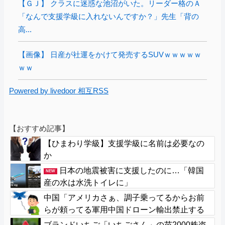
【ＧＪ】 クラスに迷惑な池沼がいた。リーダー格のＡ
「なんで支援学級に入れないんですか？」先生「背の
高...
【画像】 日産が社運をかけて発売するSUVｗｗｗｗｗ
ｗｗ
Powered by livedoor 相互RSS
【おすすめ記事】
【ひまわり学級】支援学級に名前は必要なの
か
日本の地震被害に支援したのに…「韓国
NEW
産の水は水洗トイレに」
中国「アメリカさぁ、調子乗ってるからお前
らが頼ってる軍用中国ドローン輸出禁止する
わw」
ブランドいちご「いちごさん」の苗2000株盗