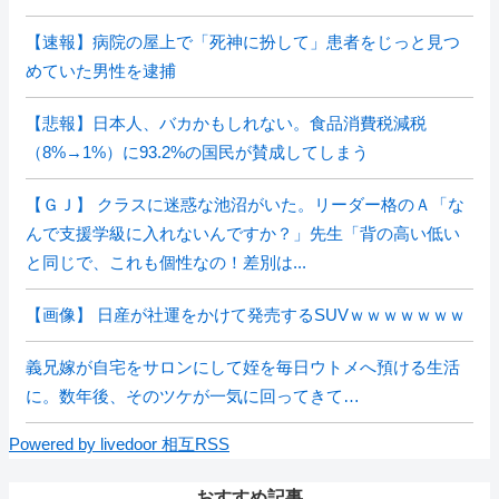
【速報】病院の屋上で「死神に扮して」患者をじっと見つ
めていた男性を逮捕
【悲報】日本人、バカかもしれない。食品消費税減税
（8%→1%）に93.2%の国民が賛成してしまう
【ＧＪ】 クラスに迷惑な池沼がいた。リーダー格のＡ「な
んで支援学級に入れないんですか？」先生「背の高い低い
と同じで、これも個性なの！差別は...
【画像】 日産が社運をかけて発売するSUVｗｗｗｗｗｗｗ
義兄嫁が自宅をサロンにして姪を毎日ウトメへ預ける生活
に。数年後、そのツケが一気に回ってきて…
Powered by livedoor 相互RSS
おすすめ記事