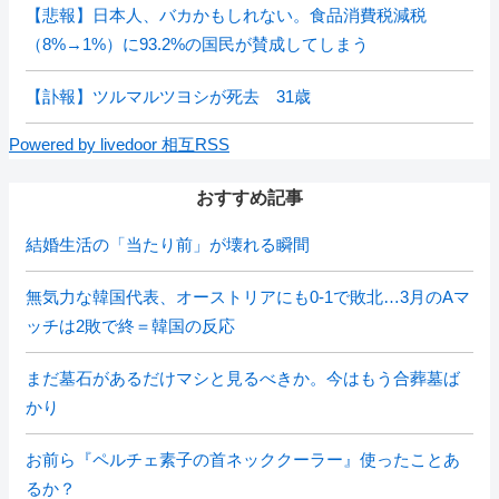
【悲報】日本人、バカかもしれない。食品消費税減税
（8%→1%）に93.2%の国民が賛成してしまう
【訃報】ツルマルツヨシが死去 31歳
Powered by livedoor 相互RSS
おすすめ記事
結婚生活の「当たり前」が壊れる瞬間
無気力な韓国代表、オーストリアにも0-1で敗北…3月のAマ
ッチは2敗で終＝韓国の反応
まだ墓石があるだけマシと見るべきか。今はもう合葬墓ば
かり
お前ら『ペルチェ素子の首ネッククーラー』使ったことあ
るか？