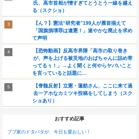
氏、高市首相が憎すぎてとうとう一線を越え
る（スクショ）
【ん？】憲法“研究者”199人が雁首揃えて
「国旗損壊罪は違憲！」速やかな廃止を求め
て声明
【恐怖動画】反高市界隈「高市の取り巻き
が、声を上げる被災地のおばちゃんに詰め寄
ってるぅ！」→よく聞くと何やらヤバいこと
を言っていると話題に…
【脊髄反射】立憲・蓮舫さん、ここに来て過
去一アホなカミツキ投稿をしてしまう（スク
ショあり）
おすすめ記事
ブブ家のドタバタが、今日も愛おしい！