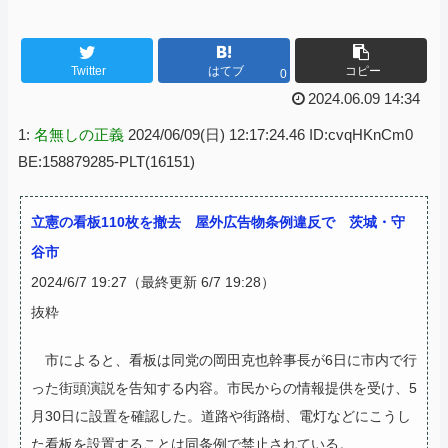
Twitter
はてブ
コピー
0
2024.06.09 14:34
1:
名無しの正義
2024/06/09(日) 12:17:24.46 ID:cvqHKnCm0
BE:158879285-PLT(16151)
立憲の看板110枚を撤去 屋外広告物条例違反で 茨城・守
谷市
2024/6/7 19:27（最終更新 6/7 19:28）
抜粋
市によると、看板は同党の岡田克也幹事長が6日に市内で行
った街頭演説を告知する内容。市民からの情報提供を受け、5
月30日に設置を確認した。道路や街路樹、電灯などにこうし
た看板を設置することは同条例で禁止されている。