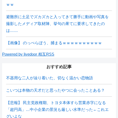
ｗｗ
避難所に土足でズカズカと入ってきて勝手に動画や写真を
撮影したメディア取材陣、挙句の果てに要求してきたの
は……
【画像】 のっぺらぼう、捕まるｗｗｗｗｗｗｗｗｗｗ
Powered by livedoor 相互RSS
おすすめ記事
不器用な二人が辿り着いた、切なく温かい恋物語
こいつは本物の天才だと思ったやつに会ったことある？
【悲報】 民主党政権期、トヨタ本体すら営業赤字になる
「超円高」…中小企業の景況も厳しい水準だった←これエ
グいよな