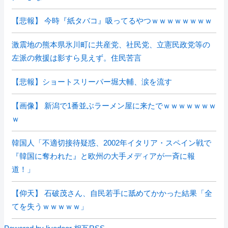
【悲報】 今時『紙タバコ』吸ってるやつｗｗｗｗｗｗｗｗ
激震地の熊本県氷川町に共産党、社民党、立憲民政党等の
左派の救援は影すら見えず。住民苦言
【悲報】ショートスリーパー堀大輔、涙を流す
【画像】 新潟で1番並ぶラーメン屋に来たでｗｗｗｗｗｗｗ
ｗ
韓国人「不適切接待疑惑、2002年イタリア・スペイン戦で
『韓国に奪われた』と欧州の大手メディアが一斉に報
道！」
【仰天】 石破茂さん、自民若手に舐めてかかった結果「全
てを失うｗｗｗｗｗ」