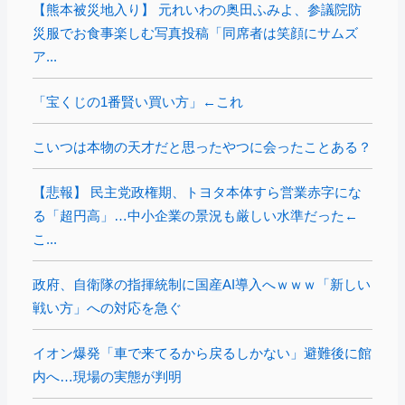
【熊本被災地入り】 元れいわの奥田ふみよ、参議院防
災服でお食事楽しむ写真投稿「同席者は笑顔にサムズ
ア...
「宝くじの1番賢い買い方」←これ
こいつは本物の天才だと思ったやつに会ったことある？
【悲報】 民主党政権期、トヨタ本体すら営業赤字にな
る「超円高」…中小企業の景況も厳しい水準だった←
こ...
政府、自衛隊の指揮統制に国産AI導入へｗｗｗ「新しい
戦い方」への対応を急ぐ
イオン爆発「車で来てるから戻るしかない」避難後に館
内へ…現場の実態が判明