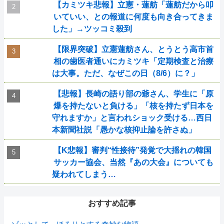
【カミツキ悲報】立憲・蓮舫「蓮舫だから叩
いていい、との報道に何度も向き合ってきま
した」→ツッコミ殺到
【限界突破】立憲蓮舫さん、とうとう高市首
相の歯医者通いにカミツキ「定期検査と治療
は大事。ただ、なぜこの日（8/6）に？」
【悲報】長崎の語り部の爺さん、学生に「原
爆を持たないと負ける」「核を持たず日本を
守れますか」と言われショック受ける…西日
本新聞社説「愚かな核抑止論を許さぬ」
【K悲報】審判“性接待”発覚で大揺れの韓国
サッカー協会、当然『あの大会』についても
疑われてしまう…
おすすめ記事