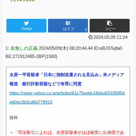
Twitter
はてブ
コピー
0
2024.05.09 11:24
1:
名無しの正義
2024/05/09(木) 08:20:44.44 ID:eBJG5qfa0
BE:271912485-2BP(1500)
水原一平容疑者「日本に強制送還される見込み」米メディア
報道 銀行詐欺容疑などで有罪に同意
https://news.yahoo.co.jp/articles/61c75eddc18aba5533585d
d40dc3b3cd8d779915
抜粋
＞
「司法取引によれば、水原容疑者がほぼ確実に出身国であ