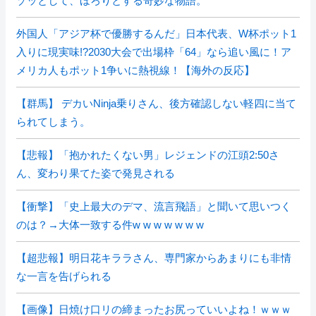
ゾッとして、ほろりとする奇妙な物語。
外国人「アジア杯で優勝するんだ」日本代表、W杯ポット1
入りに現実味!?2030大会で出場枠「64」なら追い風に！ア
メリカ人もポット1争いに熱視線！【海外の反応】
【群馬】 デカいNinja乗りさん、後方確認しない軽四に当て
られてしまう。
【悲報】「抱かれたくない男」レジェンドの江頭2:50さ
ん、変わり果てた姿で発見される
【衝撃】「史上最大のデマ、流言飛語」と聞いて思いつく
のは？→大体一致する件w w w w w w w
【超悲報】明日花キララさん、専門家からあまりにも非情
な一言を告げられる
【画像】日焼け口リの締まったお尻っていいよね！ｗｗｗ