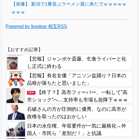
【画像】 新潟で1番並ぶラーメン屋に来たでｗｗｗｗｗ
ｗｗｗ
Powered by livedoor 相互RSS
【おすすめ記事】
【悲報】ジャンポケ斎藤、乞食ライバーと化
し正式に終わる
【悲報】有名女優「アニソン盆踊り？日本の
品格が落ちたと思いました」
【終了？】高市フィーバー、一転して”高
NEW
市ショック”へ…支持率も市場も急降下ｗｗｗ
ｗｗｗｗｗ
石破さんの方が圧倒的に優秀。なのに高市が
政権を取ったのはおかしい
日本の永住権、年収要件が一気に厳格化→外
国人・市民ら「差別だ！」と抗議