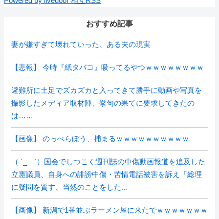
Powered by livedoor 相互RSS
おすすめ記事
妻が嫌すぎて壊れていった、ある夫の現実
【悲報】 今時『紙タバコ』吸ってるやつｗｗｗｗｗｗｗｗ
避難所に土足でズカズカと入ってきて勝手に動画や写真を
撮影したメディア取材陣、挙句の果てに要求してきたの
は……
【画像】 のっぺらぼう、捕まるｗｗｗｗｗｗｗｗｗｗ
（ ´_ゝ`）国会でしつこく週刊誌の中傷動画報道を追及した
立憲議員、自身への誹謗中傷・苦情電話被害を訴え「総理
に疑問を質す、当然のことをした...
【画像】 新潟で1番並ぶラーメン屋に来たでｗｗｗｗｗｗｗ