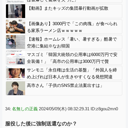
【動画】またキッズの集団暴行動画が拡散
【画像あり】3000円で「この肉塊」が食べられ
る家系ラーメン店ｗｗｗｗｗ
【速報】ホームレス「暑い、暑すぎる」酷暑で
空港に集結※なお韓国
マスゴミ「韓国大統領の公用車は6000万円で安
全装備！」「高市の公用車は3000万円で贅
沢！」
サンモニ「永住権は生活の基盤」「外国人を締
め上げれば日本人が生きやすくなる発想間違
い」「ヘイト」
高市さん「子供のSNS禁止法案出すは」
34:
名無しの正義
2024/05/09(木) 08:32:29.31 ID:z8gou2mn0
服役した後に強制送還なのか？