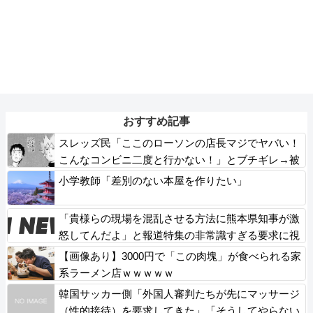
おすすめ記事
スレッズ民「ここのローソンの店長マジでヤバい！
こんなコンビニ二度と行かない！」とブチギレ→被
害者アピするも「ヤバイのはお前だよ」とツッコミ
小学教師「差別のない本屋を作りたい」
殺到ｗｗｗｗｗｗｗ
「貴様らの現場を混乱させる方法に熊本県知事が激
怒してんだよ」と報道特集の非常識すぎる要求に視
聴者激怒仕事に矜持とかないのかね？、
【画像あり】3000円で「この肉塊」が食べられる家
系ラーメン店ｗｗｗｗｗ
韓国サッカー側「外国人審判たちが先にマッサージ
（性的接待）を要求してきた」「そうしてやらない