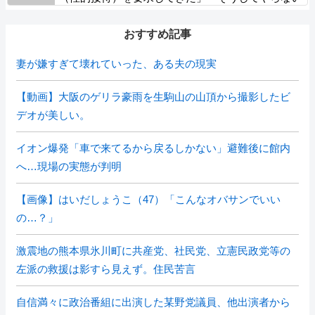
と、笛をうまく吹いてくれないでしょう」と主張
おすすめ記事
妻が嫌すぎて壊れていった、ある夫の現実
【動画】大阪のゲリラ豪雨を生駒山の山頂から撮影したビ
デオが美しい。
イオン爆発「車で来てるから戻るしかない」避難後に館内
へ…現場の実態が判明
【画像】はいだしょうこ（47）「こんなオバサンでいい
の…？」
激震地の熊本県氷川町に共産党、社民党、立憲民政党等の
左派の救援は影すら見えず。住民苦言
自信満々に政治番組に出演した某野党議員、他出演者から