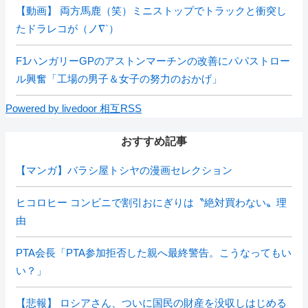
【動画】 両方馬鹿（笑）ミニストップでトラックと衝突し
たドラレコが（ノ∇`）
F1ハンガリーGPのアストンマーチンの改善にパパストロー
ル興奮「工場の男子＆女子の努力のおかげ」
Powered by livedoor 相互RSS
おすすめ記事
【マンガ】バラシ屋トシヤの漫画セレクション
ヒコロヒー コンビニで割引おにぎりは〝絶対買わない〟理
由
PTA会長「PTA参加拒否した親へ最終警告。こうなってもい
い？」
【悲報】 ロシアさん、ついに国民の財産を没収しはじめる