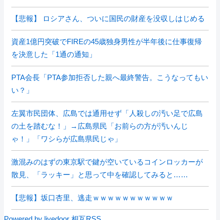
【悲報】 ロシアさん、ついに国民の財産を没収しはじめる
資産1億円突破でFIREの45歳独身男性が半年後に仕事復帰
を決意した「1通の通知」
PTA会長「PTA参加拒否した親へ最終警告。こうなってもい
い？」
左翼市民団体、広島では通用せず「人殺しの汚い足で広島
の土を踏むな！」→広島県民「お前らの方が汚いんじ
ゃ！」「ワシらが広島県民じゃ」
激混みのはずの東京駅で鍵が空いているコインロッカーが
散見、「ラッキー」と思って中を確認してみると……
【悲報】坂口杏里、逃走ｗｗｗｗｗｗｗｗｗｗｗ
Powered by livedoor 相互RSS