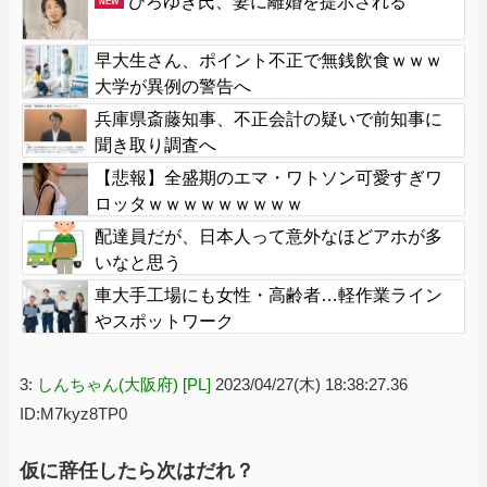
ひろゆき氏、妻に離婚を提示される
NEW
早大生さん、ポイント不正で無銭飲食ｗｗｗ
大学が異例の警告へ
兵庫県斎藤知事、不正会計の疑いで前知事に
聞き取り調査へ
【悲報】全盛期のエマ・ワトソン可愛すぎワ
ロッタｗｗｗｗｗｗｗｗｗ
配達員だが、日本人って意外なほどアホが多
いなと思う
車大手工場にも女性・高齢者…軽作業ライン
やスポットワーク
3:
しんちゃん(大阪府) [PL]
2023/04/27(木) 18:38:27.36
ID:M7kyz8TP0
仮に辞任したら次はだれ？