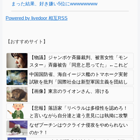
まった結果、好き嫌い5位にwwwwwwww
Powered by livedoor 相互RSS
【おすすめサイト】
【物議】ジャンポケ斉藤裁判、被害女性「モン
スター」斉藤被告「同意と思ってた」←これど
っちが勝つの？
中国国防省、海自イージス艦のトマホーク実射
試験を批判「国際社会は新型軍国主義を団結し
て阻止を」！
【画像】東京のライオンさん、溶ける
【悲報】落語家「リベラルは多様性を認めろ！
と言いながら自分達と違う意見には執拗に攻撃
してくる！」ｗｗｗｗｗｗｗｗｗｗｗｗｗｗ
なぜプーチンはウクライナ侵攻をやめられない
のか？！