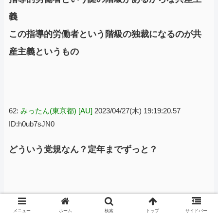
義
この指導的労働者という階級の独裁になるのが共
産主義というもの
62:
みったん(東京都) [AU]
2023/04/27(木) 19:19:20.57
ID:h0ub7sJN0
どういう党規なん？定年までずっと？
64:
ほっくん(東京都) [US]
2023/04/27(木) 19:20:55.56
メニュー
ホーム
検索
トップ
サイドバー