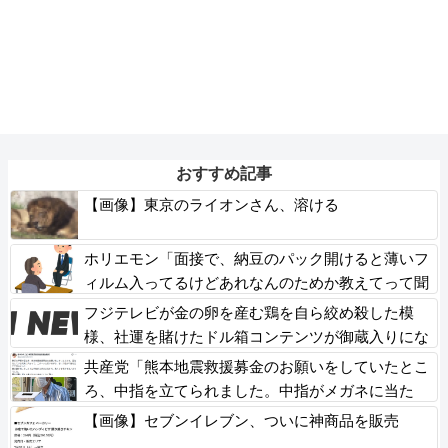
おすすめ記事
【画像】東京のライオンさん、溶ける
ホリエモン「面接で、納豆のパック開けると薄いフ
ィルム入ってるけどあれなんのためか教えてって聞
くわけ」
フジテレビが金の卵を産む鶏を自ら絞め殺した模
様、社運を賭けたドル箱コンテンツが御蔵入りにな
ってしまい……
共産党「熊本地震救援募金のお願いをしていたとこ
ろ、中指を立てられました。中指がメガネに当た
り、危うく怪我をするところでした」
【画像】セブンイレブン、ついに神商品を販売