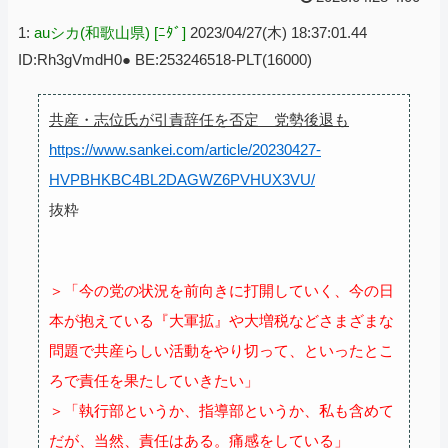
1:
auシカ(和歌山県) [ﾆﾀﾞ]
2023/04/27(木) 18:37:01.44
ID:Rh3gVmdH0● BE:253246518-PLT(16000)
共産・志位氏が引責辞任を否定 党勢後退も
https://www.sankei.com/article/20230427-
HVPBHKBC4BL2DAGWZ6PVHUX3VU/
抜粋
＞「今の党の状況を前向きに打開していく、今の日
本が抱えている『大軍拡』や大増税などさまざまな
問題で共産らしい活動をやり切って、といったとこ
ろで責任を果たしていきたい」
＞「執行部というか、指導部というか、私も含めて
だが、当然、責任はある。痛感をしている」