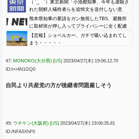
（ ´_ゝ`）東京新聞「小池都知事、今年も虐殺さ
れた朝鮮人犠牲者らを追悼文を送付しない意
向。10年連続」
熊本県知事の要請をガン無視したTBS、避難所
に取材班が押し入ってプライバシーに全く配慮
しない報道を……
【悲報】ショベルカー、ガチで吸い込まれてし
まう・・・・・
47:
MONOKO(大分県) [US]
2023/04/27(木) 19:06:12.70
ID:t+r4N1GQ0
自民より共産党の方が後継者問題厳しそう
49:
ウチケン(大阪府) [US]
2023/04/27(木) 19:06:35.81
ID:/NFA5XhF0