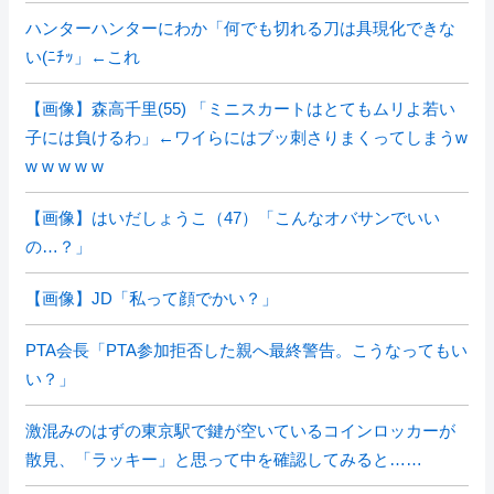
ハンターハンターにわか「何でも切れる刀は具現化できな
い(ﾆﾁｯ」←これ
【画像】森高千里(55) 「ミニスカートはとてもムリよ若い
子には負けるわ」←ワイらにはブッ刺さりまくってしまうw
w w w w w
【画像】はいだしょうこ（47）「こんなオバサンでいい
の…？」
【画像】JD「私って顔でかい？」
PTA会長「PTA参加拒否した親へ最終警告。こうなってもい
い？」
激混みのはずの東京駅で鍵が空いているコインロッカーが
散見、「ラッキー」と思って中を確認してみると……