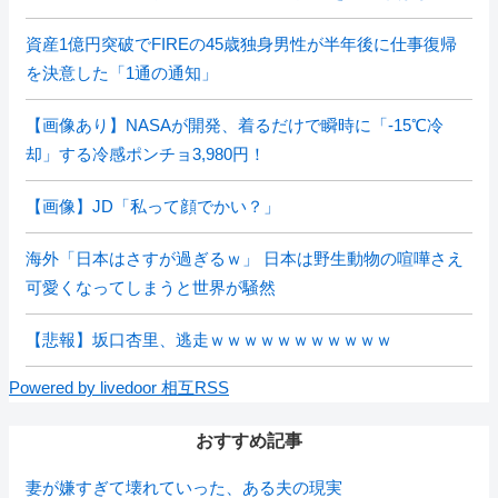
資産1億円突破でFIREの45歳独身男性が半年後に仕事復帰
を決意した「1通の通知」
【画像あり】NASAが開発、着るだけで瞬時に「-15℃冷
却」する冷感ポンチョ3,980円！
【画像】JD「私って顔でかい？」
海外「日本はさすが過ぎるｗ」 日本は野生動物の喧嘩さえ
可愛くなってしまうと世界が騒然
【悲報】坂口杏里、逃走ｗｗｗｗｗｗｗｗｗｗｗ
Powered by livedoor 相互RSS
おすすめ記事
妻が嫌すぎて壊れていった、ある夫の現実