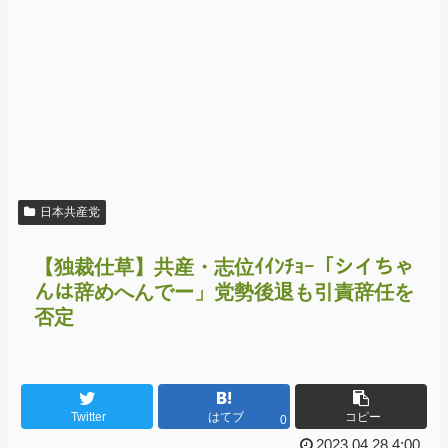
日本共産党
【独裁仕草】共産・志位ｲｲﾝﾁｮｰ「シイちゃ
んは辞めへんでー」党勢後退も引責辞任を
否定
Twitter
はてブ
コピー
0
2023.04.28 4:00