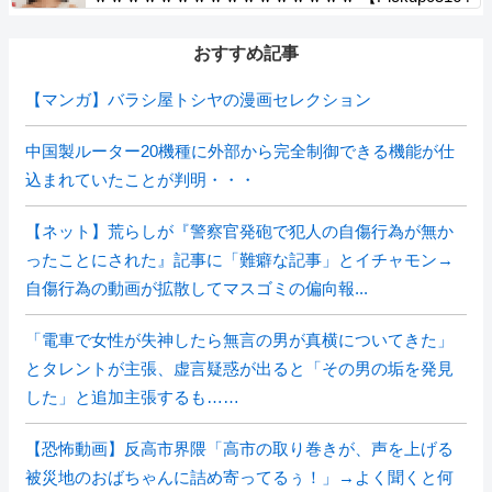
700】
おすすめ記事
【マンガ】バラシ屋トシヤの漫画セレクション
中国製ルーター20機種に外部から完全制御できる機能が仕
込まれていたことが判明・・・
【ネット】荒らしが『警察官発砲で犯人の自傷行為が無か
ったことにされた』記事に「難癖な記事」とイチャモン→
自傷行為の動画が拡散してマスゴミの偏向報...
「電車で女性が失神したら無言の男が真横についてきた」
とタレントが主張、虚言疑惑が出ると「その男の垢を発見
した」と追加主張するも……
【恐怖動画】反高市界隈「高市の取り巻きが、声を上げる
被災地のおばちゃんに詰め寄ってるぅ！」→よく聞くと何