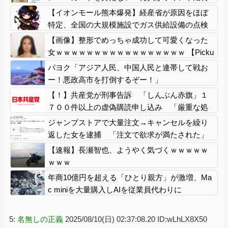
事業から排除された」
【イオンモール熊本爆発】経産省が原因をほぼ
特定、全国の大規模施設でガス供給設備の点検
要請にまで発展する事態に・・・【PICKUP】
【画像】整形でめっちゃ成功して可愛くなった
女ｗｗｗｗｗｗｗｗｗｗｗｗｗｗｗｗｗ 【Picku
p05164700】
パヨク「アジア人民、中国人民と連帯して戦お
ー！悪政高市を打倒するぞー！」
【！】共産党が刑事告訴 「しんぶん赤旗」１
７００件以上の虚偽購読申し込み 「厳重な処
罰を求める」
ジャンプストアで大量注文→キャンセルを繰り
返した女を逮捕 「注文で欲求が満たされた」
総額43億円
【速報】長瀬智也、ようやく気づくｗｗｗｗｗ
ｗｗｗ
年商10億円を超える「ひとり親方」が激増、Ma
c miniを大量購入しAIを従業員代わりに
5:
名無しの正義
2025/08/10(日) 02:37:08.20 ID:wLhLX8X50