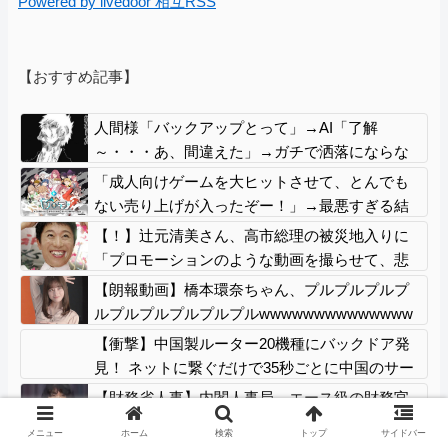
Powered by livedoor 相互RSS
【おすすめ記事】
人間様「バックアップとって」→AI「了解
～・・・あ、間違えた」→ガチで洒落にならな
い事態に・・・
「成人向けゲームを大ヒットさせて、とんでも
ない売り上げが入ったぞー！」→最悪すぎる結
果になり、「売り上げ0円だけど、多額の税金を
【！】辻元清美さん、高市総理の被災地入りに
払え」という状況になって絶望
「プロモーションのような動画を撮らせて、悲
しく情けない！」ｗｗｗｗｗｗｗｗｗｗｗｗｗ
【朗報動画】橋本環奈ちゃん、プルプルプルプ
ｗ
ルプルプルプルプルプルwwwwwwwwwwwwww
wwwwwwwwww 【Pickup05164706】
【衝撃】中国製ルーター20機種にバックドア発
見！ ネットに繋ぐだけで35秒ごとに中国のサー
バーと通信
【財務省人事】内閣人事局、エース級の財務官
僚を異例転出 官邸幹部「協力的でなかった」
メニュー
ホーム
検索
トップ
サイドバー
※岸田首相（当時）の秘書官などを歴任 、岸田