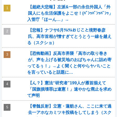
【超絶大悲報】左派&一部の永住外国人「外
国人にも生活保護をよこせ！(ﾊﾞﾝｯﾊﾞﾝｯﾊﾞﾝｯ」
入管庁「ほーん…」→
【悲報】ナフサ6月ﾂﾑﾂﾑおじこと境野春彦
氏、高市首相が憎すぎてとうとう一線を越え
る（スクショ）
【恐怖動画】反高市界隈「高市の取り巻き
が、声を上げる被災地のおばちゃんに詰め寄
ってるぅ！」→よく聞くと何やらヤバいこと
を言っていると話題に…
【ん？】憲法“研究者”199人が雁首揃えて
「国旗損壊罪は違憲！」速やかな廃止を求め
て声明
【脊髄反射】立憲・蓮舫さん、ここに来て過
去一アホなカミツキ投稿をしてしまう（スク