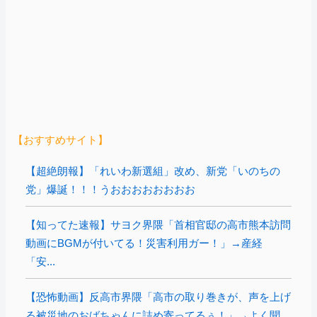
【おすすめサイト】
【超絶朗報】「れいわ新選組」改め、新党「いのちの
党」爆誕！！！うおおおおおおおお
【知ってた速報】サヨク界隈「首相官邸の高市熊本訪問
動画にBGMが付いてる！災害利用ガー！」→産経
「安...
【恐怖動画】反高市界隈「高市の取り巻きが、声を上げ
る被災地のおばちゃんに詰め寄ってるぅ！」→よく聞