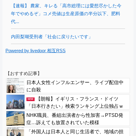
【速報】 農家、キレる「高市総理には愛想尽かした今
年でやめるぞ」コメ売値は生産原価の半分以下、肥料
代...
内田梨瑚受刑者「社会に戻りたいです」
Powered by livedoor 相互RSS
【おすすめ記事】
日本人女性インフルエンサー、ライブ配信中
に自殺
【朗報】イギリス・フランス・ドイツ
NEW
「日本行きたい」検索ランキング上位独占ｗ
ｗｗ
NHK職員、番組出演者から性加害→PTSD発
症…訴えても放置されていた模様
「外国人は日本人と同じ生活者で、地域の担