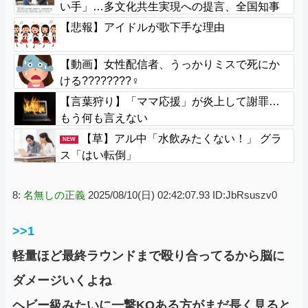
い手」…多文化共生実現への提言、全国知事
会が政府に提出
【悲報】アイドルが歌下手な理由
【動画】女性配信者、うっかりミスで死にか
ける????????‍♀
【言葉狩り】「ママ応援」が炎上して謝罪…
もう何も言えない
【草】アル中「水飲みたくない！」 グラ
NEW
ス「はい転倒」
8:
名無しの正義
2025/08/10(日) 02:42:07.93 ID:JbRsuszv0
>>1
軽量ほど最終ラウンドまで殴り合ってるから脳に
ダメージいくよね
ヘビー級みたいに一撃KOある方がまだ長く見ると