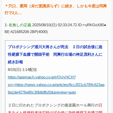
＊穴口、重岡（未だ意識戻らず）に続き、しかも今度は同興
行で2人…
1:
名無しの正義
2025/08/10(日) 02:33:24.72 ID:+uRKGoX80●
BE:421685208-2BP(4000)
プロボクシング浦川大将さんが死去 ２日の試合後に急
性硬膜下血腫で開頭手術 同興行出場の神足茂利さんに
続き訃報
8/10(日) 1:14配信
https://approach.yahoo.co.jp/r/QUyHCH?
src=https://news.yahoo.co.jp/articles/6cc2f21cb789c623aa
8a1de4276e80c30b8dfb20&preview=auto
２日に行われたプロボクシングの後楽園ホール興行の
日
本ライト級挑戦者決定戦の試合後に急性硬膜下血腫で開