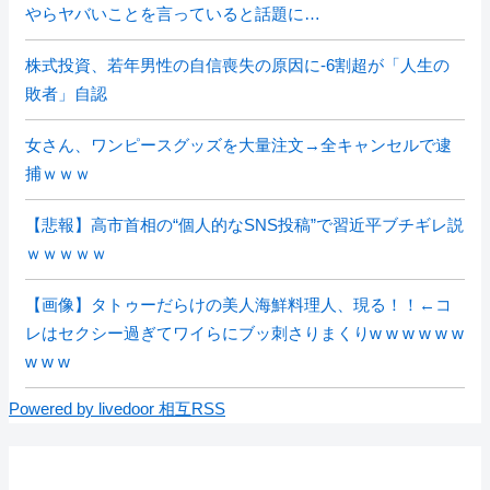
やらヤバいことを言っていると話題に…
株式投資、若年男性の自信喪失の原因に-6割超が「人生の
敗者」自認
女さん、ワンピースグッズを大量注文→全キャンセルで逮
捕ｗｗｗ
【悲報】高市首相の“個人的なSNS投稿”で習近平ブチギレ説
ｗｗｗｗｗ
【画像】タトゥーだらけの美人海鮮料理人、現る！！←コ
レはセクシー過ぎてワイらにブッ刺さりまくりw w w w w w
w w w
Powered by livedoor 相互RSS