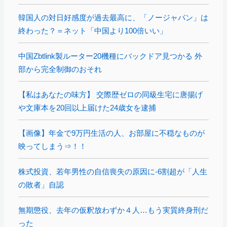
韓国人の対日好感度が過去最高に、「ノージャパン」は
終わった？＝ネット「中国より100倍いい」
中国Zbtlink製ルーター20機種にバックドア見つかる 外
部から完全制御のおそれ
【私はあなたの味方】 交際歴ゼロの同級生宅に唐揚げ
や文庫本を20回以上届けた24歳女を逮捕
【画像】年金で9万円生活の人、お部屋に不穏なものが
映ってしまう⇒！！
株式投資、若年男性の自信喪失の原因に-6割超が「人生
の敗者」自認
無期懲役、去年の仮釈放わずか４人…もう実質終身刑だ
った