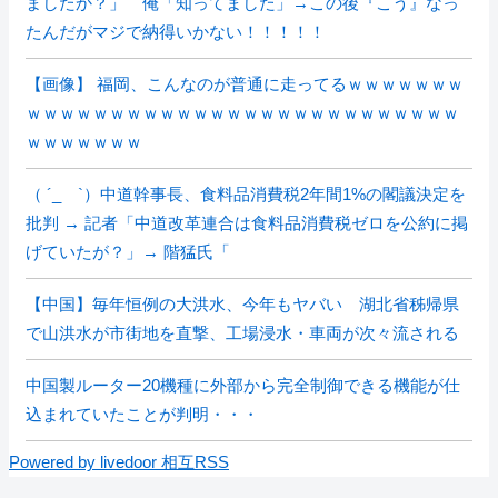
ましたか？」 俺「知ってました」→この後『こう』なっ
たんだがマジで納得いかない！！！！！
【画像】 福岡、こんなのが普通に走ってるｗｗｗｗｗｗｗ
ｗｗｗｗｗｗｗｗｗｗｗｗｗｗｗｗｗｗｗｗｗｗｗｗｗｗ
ｗｗｗｗｗｗｗ
（ ´_ゝ`）中道幹事長、食料品消費税2年間1%の閣議決定を
批判 → 記者「中道改革連合は食料品消費税ゼロを公約に掲
げていたが？」→ 階猛氏「
【中国】毎年恒例の大洪水、今年もヤバい 湖北省秭帰県
で山洪水が市街地を直撃、工場浸水・車両が次々流される
中国製ルーター20機種に外部から完全制御できる機能が仕
込まれていたことが判明・・・
Powered by livedoor 相互RSS