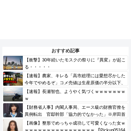
おすすめ記事
【衝撃】30年続いたモスクの祭りに『異変』が起こ
る・・・・・
【速報】農家、キレる「高市総理には愛想尽かした
今年でやめるぞ」コメ売値は生産原価の半分以下、
肥料代や燃料代は高騰
【速報】長瀬智也、ようやく気づくｗｗｗｗｗｗｗ
ｗ
【財務省人事】内閣人事局、エース級の財務官僚を
異例転出 官邸幹部「協力的でなかった」※岸田首
相（当時）の秘書官などを歴任 、岸田首相の後輩
【画像】整形でめっちゃ成功して可愛くなった女ｗ
ｗｗｗｗｗｗｗｗｗｗｗｗｗｗｗｗ 【Pickup05164