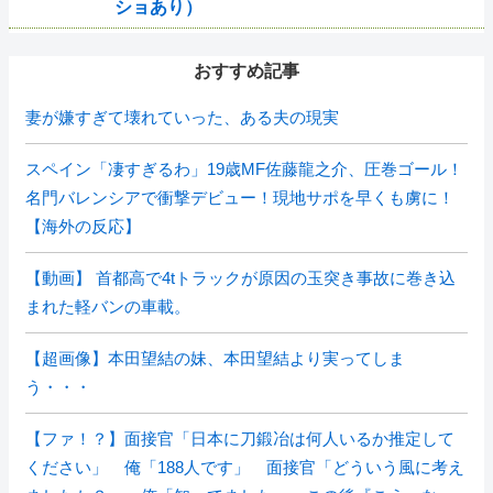
ショあり）
おすすめ記事
妻が嫌すぎて壊れていった、ある夫の現実
スペイン「凄すぎるわ」19歳MF佐藤龍之介、圧巻ゴール！
名門バレンシアで衝撃デビュー！現地サポを早くも虜に！
【海外の反応】
【動画】 首都高で4tトラックが原因の玉突き事故に巻き込
まれた軽バンの車載。
【超画像】本田望結の妹、本田望結より実ってしま
う・・・
【ファ！？】面接官「日本に刀鍛冶は何人いるか推定して
ください」 俺「188人です」 面接官「どういう風に考え