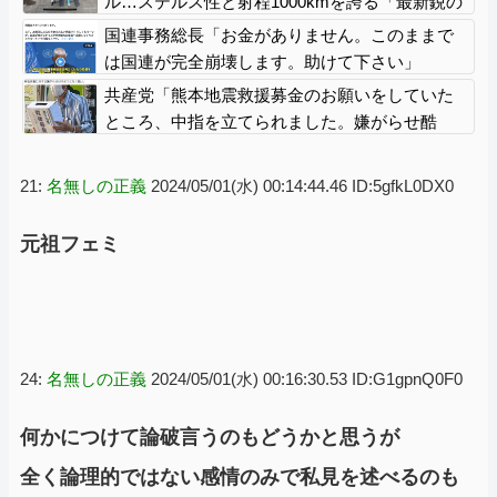
ル…ステルス性と射程1000kmを誇る「最新鋭の
空母キラー」か？！
国連事務総長「お金がありません。このままで
は国連が完全崩壊します。助けて下さい」
共産党「熊本地震救援募金のお願いをしていた
ところ、中指を立てられました。嫌がらせ酷
い」
21:
名無しの正義
2024/05/01(水) 00:14:44.46 ID:5gfkL0DX0
元祖フェミ
24:
名無しの正義
2024/05/01(水) 00:16:30.53 ID:G1gpnQ0F0
何かにつけて論破言うのもどうかと思うが
全く論理的ではない感情のみで私見を述べるのも