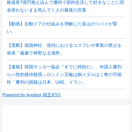
株資産7億円抱え込んで優待で節約生活して好きなことに現
金使わないまま死んでく人の最後の言葉
【動画】自動ドアの仕組みを理解した富山のツバメが賢
い。
【英断】靖国神社、境内におけるコスプレや軍装の禁止を
発表「厳粛で神聖なる場所」
【速報】韓国サッカー協会『すでに時効だ』、外国人審判
らへ性的接待疑惑→ロンドン五輪は銅メダルはく奪の可能
性「審判の国籍は日本、UAE、イラン」
Powered by livedoor 相互RSS