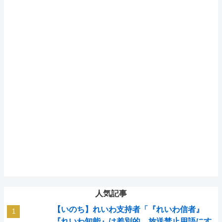
人気記事
【いのち】れいわ支持者「『れいわ信者』
『れいわ知能』は差別的。放送禁止用語にす