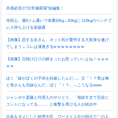
共感必至の“日常修羅場”短編集！
寺田心、週6ジム通いで体重62kg→82kgに 110kgのベンチプ
レス持ち上げる姿披露
【画像】恋する女さん、ネット民が驚愕する大変身を遂げ
てしまう←コレは凄過ぎるw w w w w w w w
【画像】日焼け口リの締まったお尻っていいよね！ｗｗｗ
ｗｗ
ぼく「妹がぼくの子供を妊娠したんだ…」父「！？実は俺
と母さんも兄妹なんだ」ぼく「！？」→こうなるwww
ジャンポケ斎藤と代理人のやりとり、「地獄すぎて完全に
コントになってる……」と衝撃を受ける人が続出中
日本をダメにした総理大臣、ワースト１位が同点でこの人