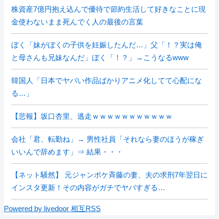
株資産7億円抱え込んで優待で節約生活して好きなことに現
金使わないまま死んでく人の最後の言葉
ぼく「妹がぼくの子供を妊娠したんだ…」父「！？実は俺
と母さんも兄妹なんだ」ぼく「！？」→こうなるwww
韓国人「日本でヤバい作品ばかりアニメ化してて心配にな
る…」
【悲報】坂口杏里、逃走ｗｗｗｗｗｗｗｗｗｗｗ
会社「君、転勤ね」→ 男性社員「それなら妻のほうが稼ぎ
いいんで辞めます」⇒ 結果・・・
【ネット騒然】 元ジャンポケ斉藤の妻、夫の求刑7年翌日に
インスタ更新！その内容がガチでヤバすぎる…
Powered by livedoor 相互RSS