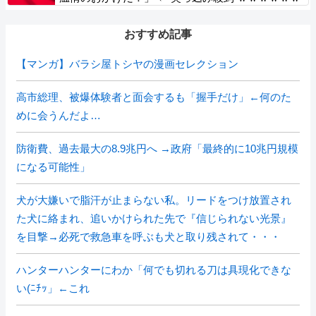
ｗｗｗ
おすすめ記事
【マンガ】バラシ屋トシヤの漫画セレクション
高市総理、被爆体験者と面会するも「握手だけ」←何のた
めに会うんだよ…
防衛費、過去最大の8.9兆円へ →政府「最終的に10兆円規模
になる可能性」
犬が大嫌いで脂汗が止まらない私。リードをつけ放置され
た犬に絡まれ、追いかけられた先で『信じられない光景』
を目撃→必死で救急車を呼ぶも犬と取り残されて・・・
ハンターハンターにわか「何でも切れる刀は具現化できな
い(ﾆﾁｯ」←これ