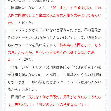
味がいない？」が議論された。
田嶋氏は「ない」とし、
「私、すんごく不愉快なの。これ
人間の問題でしょ？皇室の人たちの人権を大事にしてもらい
たい」
と述べた。
エンジンがかかり「合わないと思うんだけど、私の意見は
皆にギャーといわれるかもしんないけど」として、他論客か
らのカットインを跳ね返す声で
「私本当に人間として、もう
男系とかなんか、そういう言葉使うのも嫌！なにが男系
よ！」
とお怒り。
作家・ジャーナリストの門田隆将氏が「なぜ男系男子の養
子縁組を認めないのか」と指摘し、「皇統というものを理解
しないまま、一般の話と同じように、こういう意見の人がい
るから」と返した。
田嶋氏が
「失礼な！何が男系だ、男子がどうたらこうたら
よ、失礼だよ！」「特定の人たちの利権なんだよ」
、