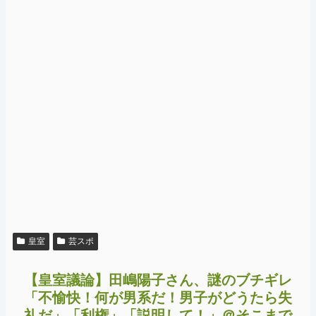
皇室
芸スポ
【皇室議論】田嶋陽子さん、謎のブチギレ
「不愉快！何が男系だ！男子がどうたら失
礼だ」「利権」「説明して！」＠そこまで