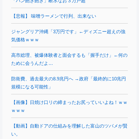
「パン飽き飽き」断水なお３万戸超
【悲報】 味噌ラーメンで行列、出来ない
ジャングリア沖縄「3万円です」←ディズニー超えの強
気価格ｗｗｗ
高市総理、被爆体験者と面会するも「握手だけ」←何の
ために会うんだよ…
防衛費、過去最大の8.9兆円へ →政府「最終的に10兆円
規模になる可能性」
【画像】日焼け口リの締まったお尻っていいよね！ｗｗ
ｗｗｗ
【動画】自動ドアの仕組みを理解した富山のツバメが賢
い。