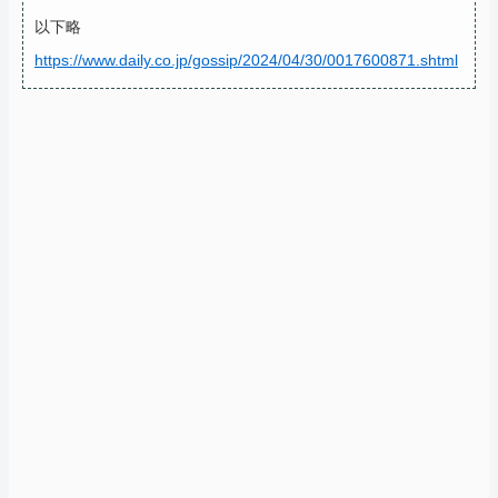
以下略
https://www.daily.co.jp/gossip/2024/04/30/0017600871.shtml