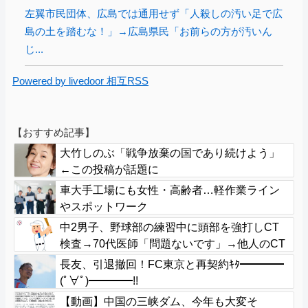
左翼市民団体、広島では通用せず「人殺しの汚い足で広
島の土を踏むな！」→広島県民「お前らの方が汚いん
じ...
Powered by livedoor 相互RSS
【おすすめ記事】
大竹しのぶ「戦争放棄の国であり続けよう」
←この投稿が話題に
車大手工場にも女性・高齢者…軽作業ライン
やスポットワーク
中2男子、野球部の練習中に頭部を強打しCT
検査→70代医師「問題ないです」→他人のCT
画像で中学生死亡
長友、引退撤回！FC東京と再契約ｷﾀ━━━━
(ﾟ∀ﾟ)━━━━!!
【動画】中国の三峡ダム、今年も大変そ