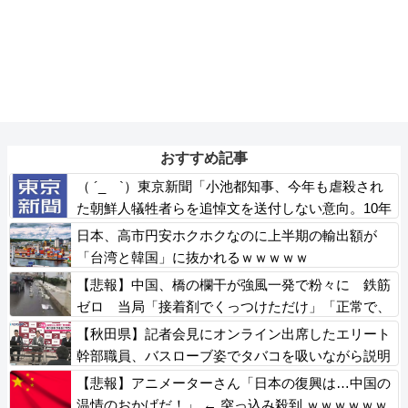
おすすめ記事
（ ´_ゝ`）東京新聞「小池都知事、今年も虐殺され
た朝鮮人犠牲者らを追悼文を送付しない意向。10年
連続」
日本、高市円安ホクホクなのに上半期の輸出額が
「台湾と韓国」に抜かれるｗｗｗｗｗ
【悲報】中国、橋の欄干が強風一発で粉々に 鉄筋
ゼロ 当局「接着剤でくっつけただけ」「正常で、
品質問題はない」
【秋田県】記者会見にオンライン出席したエリート
幹部職員、バスローブ姿でタバコを吸いながら説明
県が聞き取りへ
【悲報】アニメーターさん「日本の復興は…中国の
温情のおかげだ！」 ← 突っ込み殺到 ｗｗｗｗｗｗ