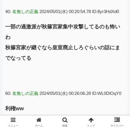
40:
名無しの正義
2024/05/01(水) 00:20:54.78 ID:8yr3HdXd0
一部の過激派が秋篠宮家集中攻撃してるのも怖い
わ
秋篠宮家が継ぐなら皇室廃止しろぐらいの話にま
でなってる
60:
名無しの正義
2024/05/01(水) 00:26:06.28 ID:WL0DlOqY0
利権ww
とりあえず利権って言葉使えば何となくそれっぽ
メニュー
ホーム
検索
トップ
サイドバー
く見える風装う田嶋でワロタ