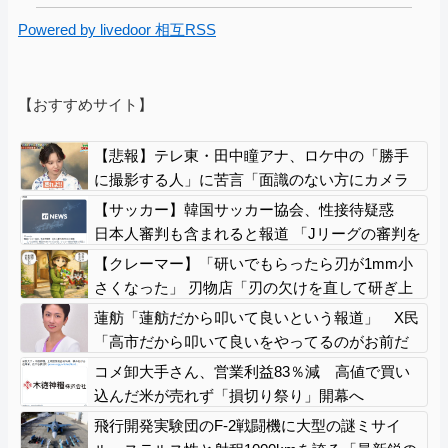
Powered by livedoor 相互RSS
【おすすめサイト】
【悲報】テレ東・田中瞳アナ、ロケ中の「勝手
に撮影する人」に苦言「面識のない方にカメラ
を向けられるのは恐怖」
【サッカー】韓国サッカー協会、性接待疑惑
日本人審判も含まれると報道 「Jリーグの審判を
統括する人物」
【クレーマー】「研いでもらったら刃が1mm小
さくなった」 刃物店「刃の欠けを直して研ぎ上
げる以上、物理的に鉄が削れてサイズが変わる
蓮舫「蓮舫だから叩いて良いという報道」 X民
のは当たり前なんですが…」
「高市だから叩いて良いをやってるのがお前だ
ろ」
コメ卸大手さん、営業利益83％減 高値で買い
込んだ米が売れず「損切り祭り」開幕へ
飛行開発実験団のF-2戦闘機に大型の謎ミサイ