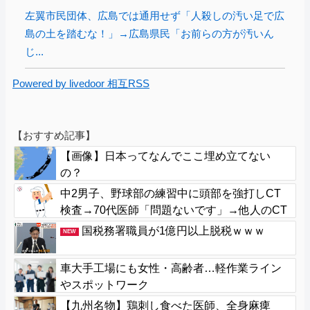
左翼市民団体、広島では通用せず「人殺しの汚い足で広
島の土を踏むな！」→広島県民「お前らの方が汚いん
じ...
Powered by livedoor 相互RSS
【おすすめ記事】
【画像】日本ってなんでここ埋め立てない
の？
中2男子、野球部の練習中に頭部を強打しCT
検査→70代医師「問題ないです」→他人のCT
画像で中学生死亡
国税務署職員が1億円以上脱税ｗｗｗ
NEW
車大手工場にも女性・高齢者…軽作業ライン
やスポットワーク
【九州名物】鶏刺し食べた医師、全身麻痺