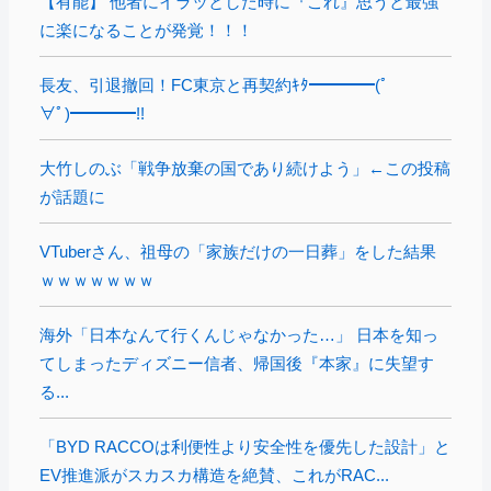
【有能】 他者にイラッとした時に『これ』思うと最強
に楽になることが発覚！！！
長友、引退撤回！FC東京と再契約ｷﾀ━━━━(ﾟ
∀ﾟ)━━━━!!
大竹しのぶ「戦争放棄の国であり続けよう」←この投稿
が話題に
VTuberさん、祖母の「家族だけの一日葬」をした結果
ｗｗｗｗｗｗｗ
海外「日本なんて行くんじゃなかった…」 日本を知っ
てしまったディズニー信者、帰国後『本家』に失望す
る...
「BYD RACCOは利便性より安全性を優先した設計」と
EV推進派がスカスカ構造を絶賛、これがRAC...