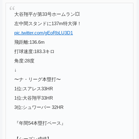
大谷翔平が第33号ホームラン💥
左中間スタンドに137m特大弾！
pic.twitter.com/gEoRbLU3D1
飛距離:136.6m
打球速度:183.3キロ
角度:28度
↓
〜ナ・リーグ本塁打〜
1位:スアレス33HR
1位:大谷翔平33HR
3位:シュワーバー 32HR
『年間54本塁打ペース』
【シーズン成績】