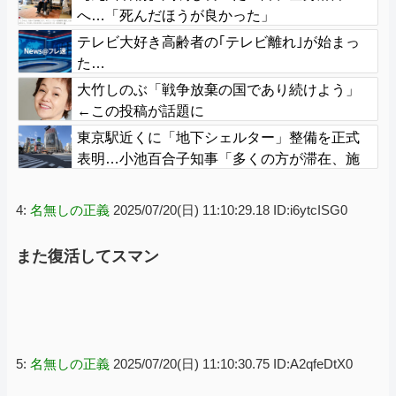
へ…「死んだほうが良かった」
テレビ大好き高齢者の｢テレビ離れ｣が始まっ
た…
大竹しのぶ「戦争放棄の国であり続けよう」
←この投稿が話題に
東京駅近くに「地下シェルター」整備を正式
表明…小池百合子知事「多くの方が滞在、施
設整備の効果高い」
4:
名無しの正義
2025/07/20(日) 11:10:29.18 ID:i6ytcISG0
また復活してスマン
5:
名無しの正義
2025/07/20(日) 11:10:30.75 ID:A2qfeDtX0