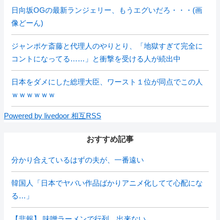
日向坂OGの最新ランジェリー、もうエグいだろ・・・(画
像どーん)
ジャンポケ斎藤と代理人のやりとり、「地獄すぎて完全に
コントになってる……」と衝撃を受ける人が続出中
日本をダメにした総理大臣、ワースト１位が同点でこの人
ｗｗｗｗｗｗ
Powered by livedoor 相互RSS
おすすめ記事
分かり合えているはずの夫が、一番遠い
韓国人「日本でヤバい作品ばかりアニメ化してて心配にな
る…」
【悲報】 味噌ラーメンで行列、出来ない