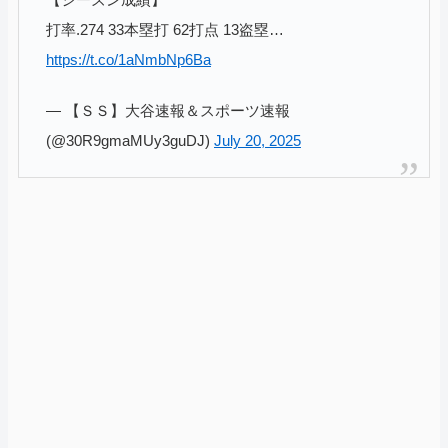
打率.274 33本塁打 62打点 13盗塁…
https://t.co/1aNmbNp6Ba
— 【ＳＳ】大谷速報＆スポーツ速報
(@30R9gmaMUy3guDJ)
July 20, 2025