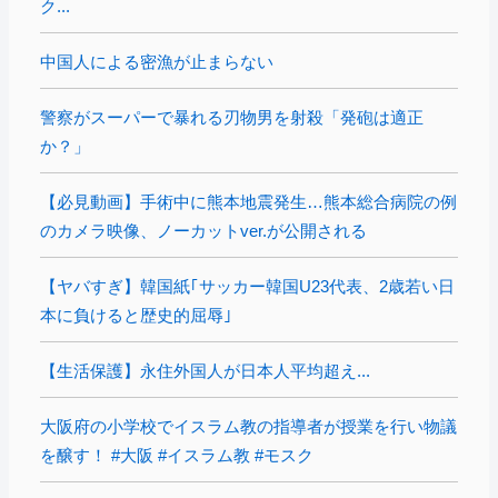
ク...
中国人による密漁が止まらない
警察がスーパーで暴れる刃物男を射殺「発砲は適正
か？」
【必見動画】手術中に熊本地震発生…熊本総合病院の例
のカメラ映像、ノーカットver.が公開される
【ヤバすぎ】韓国紙｢サッカー韓国U23代表、2歳若い日
本に負けると歴史的屈辱｣
【生活保護】永住外国人が日本人平均超え...
大阪府の小学校でイスラム教の指導者が授業を行い物議
を醸す！ #大阪 #イスラム教 #モスク