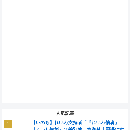
人気記事
【いのち】れいわ支持者「『れいわ信者』
『れいわ知能』は差別的。放送禁止用語にす