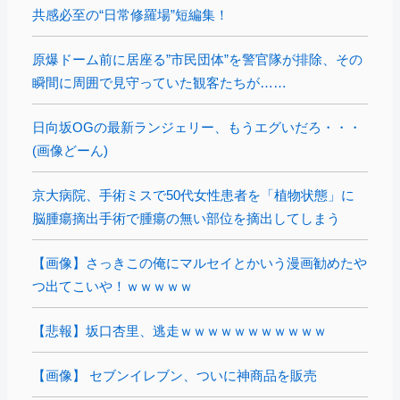
共感必至の“日常修羅場”短編集！
原爆ドーム前に居座る”市民団体”を警官隊が排除、その
瞬間に周囲で見守っていた観客たちが……
日向坂OGの最新ランジェリー、もうエグいだろ・・・
(画像どーん)
京大病院、手術ミスで50代女性患者を「植物状態」に
脳腫瘍摘出手術で腫瘍の無い部位を摘出してしまう
【画像】さっきこの俺にマルセイとかいう漫画勧めたや
つ出てこいや！ｗｗｗｗｗ
【悲報】坂口杏里、逃走ｗｗｗｗｗｗｗｗｗｗｗ
【画像】 セブンイレブン、ついに神商品を販売