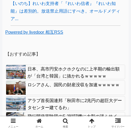
【いのち】れいわ支持者「『れいわ信者』『れいわ知
能』は差別的。放送禁止用語にすべき。オールドメディ
ア...
Powered by livedoor 相互RSS
【おすすめ記事】
日本、高市円安ホクホクなのに上半期の輸出額
が「台湾と韓国」に抜かれるｗｗｗｗｗ
ロシアさん、国民の財産没収を加速ｗｗｗｗｗ
アラブ首長国連邦「秋田市に2兆円の超巨大デー
タセンター建てるわ」
飛行開発実験団のF-2戦闘機に大型の謎ミサイ
ル…ステルス性と射程1000kmを誇る「最新鋭の
メニュー
ホーム
検索
トップ
サイドバー
空母キラー」か？！