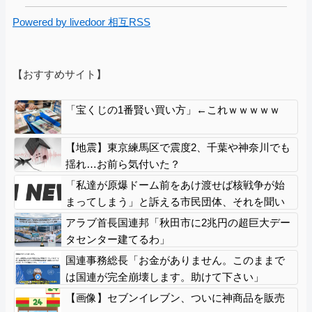
Powered by livedoor 相互RSS
【おすすめサイト】
「宝くじの1番賢い買い方」←これｗｗｗｗｗ
【地震】東京練馬区で震度2、千葉や神奈川でも
揺れ…お前ら気付いた？
「私達が原爆ドーム前をあけ渡せば核戦争が始
まってしまう」と訴える市民団体、それを聞い
た被爆3世の人が……
アラブ首長国連邦「秋田市に2兆円の超巨大デー
タセンター建てるわ」
国連事務総長「お金がありません。このままで
は国連が完全崩壊します。助けて下さい」
【画像】セブンイレブン、ついに神商品を販売