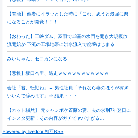
【有能】 他者にイラッとした時に『これ』思うと最強に楽
になることが発覚！！！
【おわった】三峡ダム、豪雨で13基の水門を開き大規模放
流開始か 下流の工場地帯に洪水流入で崩壊はじまる
みいちゃん、セコカンになる
【悲報】坂口杏里、逃走ｗｗｗｗｗｗｗｗｗｗｗ
会社「君、転勤ね」→ 男性社員「それなら妻のほうが稼ぎ
いいんで辞めます」⇒ 結果・・・
【ネット騒然】 元ジャンポケ斉藤の妻、夫の求刑7年翌日に
インスタ更新！その内容がガチでヤバすぎる…
Powered by livedoor 相互RSS