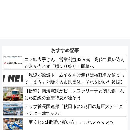
おすすめ記事
コメ卸大手さん、営業利益83％減 高値で買い込ん
だ米が売れず「損切り祭り」開幕へ
「私達が原爆ドーム前をあけ渡せば核戦争が始まっ
てしまう」と訴える市民団体、それを聞いた被爆3
世の人が……
【衝撃】南海電鉄がピニンファリーナと初共創！な
にわ筋線の新型特急が凄そう
アラブ首長国連邦「秋田市に2兆円の超巨大データ
センター建てるわ」
「宝くじの1番賢い買い方」←これｗｗｗｗｗ