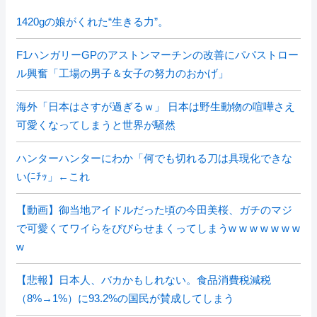
1420gの娘がくれた“生きる力”。
F1ハンガリーGPのアストンマーチンの改善にパパストロー
ル興奮「工場の男子＆女子の努力のおかげ」
海外「日本はさすが過ぎるｗ」 日本は野生動物の喧嘩さえ
可愛くなってしまうと世界が騒然
ハンターハンターにわか「何でも切れる刀は具現化できな
い(ﾆﾁｯ」←これ
【動画】御当地アイドルだった頃の今田美桜、ガチのマジ
で可愛くてワイらをびびらせまくってしまうw w w w w w w
w
【悲報】日本人、バカかもしれない。食品消費税減税
（8%→1%）に93.2%の国民が賛成してしまう