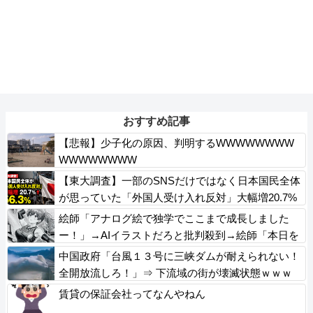
おすすめ記事
【悲報】少子化の原因、判明するWWWWWWWW
WWWWWWWW
【東大調査】一部のSNSだけではなく日本国民全体
が思っていた「外国人受け入れ反対」大幅増20.7%
↑56.3%
絵師「アナログ絵で独学でここまで成長しました
ー！」→AIイラストだろと批判殺到→絵師「本日を
もちまして全てを終えようと思います」→しか
中国政府「台風１３号に三峡ダムが耐えられない！
し・・・
全開放流しろ！」⇒ 下流域の街が壊滅状態ｗｗｗ
ｗｗ
賃貸の保証会社ってなんやねん