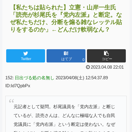
【私たちは貼られた】立憲・山岸一生氏
「読売が杉尾氏を『党内左派』と断定。な
ぜ私たちだけ、分断を煽る雑なレッテル貼
りをするのか」←どんだけ軟弱なん？
Twitter
はてブ
コピー
0
2023.04.08 22:01
152:
日出づる処の名無し
2023/04/08(土) 12:54:37.89
ID:Id7QpbPx
元記者として疑問。杉尾議員を「党内左派」と断じ
ているが、読売さんは、どんなに極端な人でも自民
党議員に「党内右派」という断定は使わない。なぜ