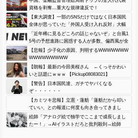
中国、金融監督管理総局前トップの全人代代表
資格を剥奪…重大な規律違反で！
【東大調査】一部のSNSだけではなく日本国民
全体が思っていた「外国人受け入れ反対」大幅
増20.7%↑56.3%
「近年稀に見るどころの話じゃないぞ」と台風1
5号の予想進路に困惑する人が多数、偏西風が全
く通用していないんだけど……
【悲報】少子化の原因、判明するWWWWWWW
WWWWWWWWW
【朗報】最新の今田美桜さん ←くっそかわい
いと話題にｗｗｗ 【Pickup08083021】
【警告】日本国民達、ガチでヤバくなる
ぞ・・・・・・
【カミツキ悲報】立憲・蓮舫「蓮舫だから叩い
ていい、との報道に何度も向き合ってきまし
た」→ツッコミ殺到
絵師「アナログ絵で独学でここまで成長しまし
たー！」→AIイラストだろと批判殺到→絵師
「本日をもちまして全てを終えようと思いま