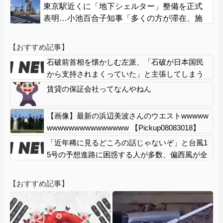
東京駅近くに「地下シェルター」整備を正式
表明…小池百合子知事「多くの方が滞在、施
設整備の効果高い」
【おすすめ記事】
石破前首相を懐かしむ左派、「石破が日本国民
から支持されまくっていた」と主張してしまう
も……
賃貸の保証会社ってなんやねん
【画像】最新の浜辺美波さんのウエストwwwww
wwwwwwwwwwwwwww 【Pickup08083018】
「近年稀に見るどころの話じゃないぞ」と台風1
5号の予想進路に困惑する人が多数、偏西風が全
く通用していないんだけど……
【おすすめ記事】