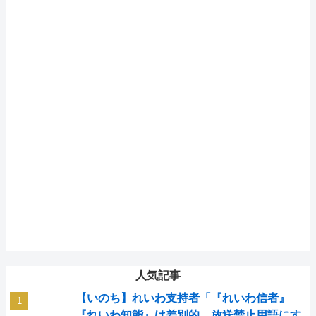
人気記事
【いのち】れいわ支持者「『れいわ信者』
『れいわ知能』は差別的。放送禁止用語にす