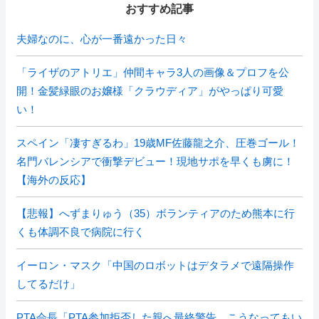
おすすめ記事
夫婦なのに、心が一番遠かった日々
「ライザのアトリエ」仲間キャラ3人の画像＆プロフを公
開！金髪緑眼のお嬢様「クラウディア」がやっぱり可愛
い！
スペイン「凄すぎるわ」19歳MF佐藤龍之介、圧巻ゴール！
名門バレンシアで衝撃デビュー！現地サポを早くも虜に！
【海外の反応】
【悲報】へずまりゅう（35）ボランティアのため熊本に行
くも体調不良で病院に行く
イーロン・マスク「中国のロボットはデタラメで遠隔操作
してるだけ」
PTA会長「PTA参加拒否した親へ最終警告。こうなってもい