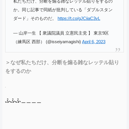
私たちだけ、分断を煽る雑なレッテル貼りをするの
か。同じ記事で同紙が批判している「ダブルスタン
ダード」そのものだ。
https://t.co/gJCiiaC3vL
— 山岸一生 【 衆議院議員 立憲民主党 】 東京9区
（練馬区 西部） (@isseiyamagishi)
April 6, 2023
＞なぜ私たちだけ、分断を煽る雑なレッテル貼り
をするのか
ふふふ＿＿＿＿