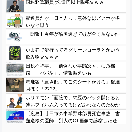
国税務署職員が1億円以上脱税ｗｗｗ
配達員だが、日本人って意外なほどアホが多
いなと思う
【朗報】今年が酷暑過ぎて蚊が全く居ない件
いま巷で流行ってるグリーンコーラとかいう
飲み物ｗｗｗｗ
国税不祥事、「前例ない事態次々」に危機
感 「パパ活」、情報漏えいも
馬鹿客「置き配してこのシートかけろ」配達
員ぼく「????」
ホリエモン「面接で、納豆のパック開けると
薄いフィルム入ってるけどあれなんのためか
教えてって聞くわけ」
【広島】廿日市の中学野球部員死亡事故 書
類送検の医師、別人のCT画像で診察した疑
い 頭部出血に気づかなかった可能性