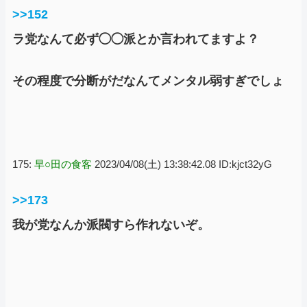
>>152
ラ党なんて必ず◯◯派とか言われてますよ？
その程度で分断がだなんてメンタル弱すぎでしょ
175:
早○田の食客
2023/04/08(土) 13:38:42.08 ID:kjct32yG
>>173
我が党なんか派閥すら作れないぞ。