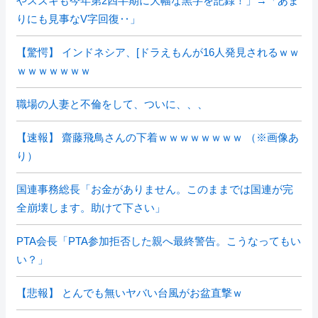
やスズキも今年第2四半期に大幅な黒字を記録！」→「あま
りにも見事なV字回復‥」
【驚愕】 インドネシア、[ドラえもんが16人発見されるｗｗ
ｗｗｗｗｗｗｗ
職場の人妻と不倫をして、ついに、、、
【速報】 齋藤飛鳥さんの下着ｗｗｗｗｗｗｗｗ （※画像あ
り）
国連事務総長「お金がありません。このままでは国連が完
全崩壊します。助けて下さい」
PTA会長「PTA参加拒否した親へ最終警告。こうなってもい
い？」
【悲報】 とんでも無いヤバい台風がお盆直撃ｗ