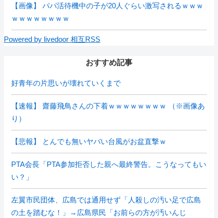
【画像】 パパ活待機中の子が20人ぐらい激写されるｗｗｗ
ｗｗｗｗｗｗｗｗ
Powered by livedoor 相互RSS
おすすめ記事
好青年の片思いが壊れていくまで
【速報】 齋藤飛鳥さんの下着ｗｗｗｗｗｗｗｗ （※画像あ
り）
【悲報】 とんでも無いヤバい台風がお盆直撃ｗ
PTA会長「PTA参加拒否した親へ最終警告。こうなってもい
い？」
左翼市民団体、広島では通用せず「人殺しの汚い足で広島
の土を踏むな！」→広島県民「お前らの方が汚いんじ