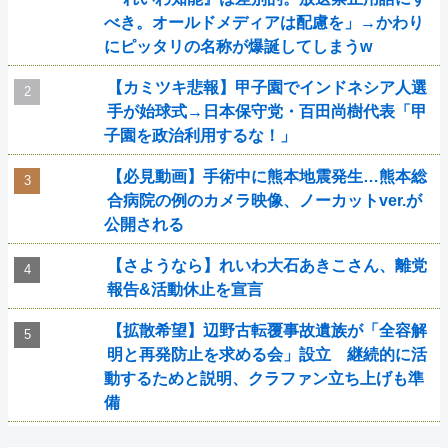
べき。オールドメディアは配慮を」→かわり
にピッタリの名称が爆誕してしまうw
【カミツキ悲報】甲子園でインドネシア人選
手が始球式→日本保守党・百田尚樹代表「甲
子園を政治利用するな！」
【必見動画】手術中に熊本地震発生…熊本総
合病院の例のカメラ映像、ノーカットver.が
公開される
【さようなら】れいわ大石あきこさん、離党
報告&活動休止を宣言
【拡散希望】辺野古転覆事故遺族が「全容解
明と再発防止を求める会」設立 継続的に活
動するためと説明、クラファン立ち上げも準
備