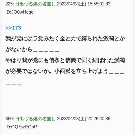
す」→しかし・・・
225:
日出づる処の名無し
2023/04/08(土) 15:55:01.83
ID:JO0wHcqe
>>173
我が党にはラ党みたく金と力で縛られた派閥とか
がないから＿＿＿＿＿
やはり我が党にも信条と信義で固く結ばれた派閥
が必要ではないか。小西派を立ち上げよう＿＿＿
＿＿＿
360:
日出づる処の名無し
2023/04/08(土) 20:26:40.36
ID:OQSwRQaP