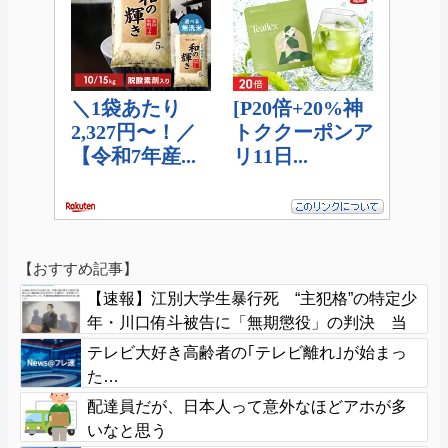
【おすすめ記事】
【速報】江別大学生暴行死 “主犯格”の特定少
年・川口侑斗被告に「無期懲役」の判決 当
時17歳少年に「懲役30年」の判決
テレビ大好き高齢者の｢テレビ離れ｣が始まっ
た…
配達員だが、日本人って意外なほどアホが多
いなと思う