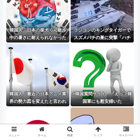
韓国人「日本の柴犬くん散歩
ラジコンのキングタイガーで
中の暑さに耐えられなかった
スズメバチの巣に突撃「ハチ
結果」
からしたら突然ドイツ戦車が
家に来るんだぞ」【海外の反
応】
韓国人「最近の日本アニメ業
#韓国質問サイト 『えっ？韓
界の勢力図を変えたと言われ
国軍にも慰安婦いた
る作品がこちら…」→「こう
の？！』、『あれは売春婦
いうのが面白い…（ﾌﾞﾙﾌﾞﾙ」
だ！一緒にするな！』
＝韓国の反応
メニュー
ホーム
検索
トップ
サイドバー