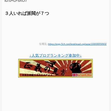
ID:0+LF5XO7
３人いれば派閥が７つ
引用元:
https://egg.5ch.net/test/read.cgi/asia/1680865893/
↓人気ブログランキング参加中↓