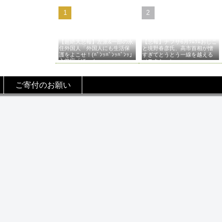
【超絶大悲報】左派&一部の永
【悲報】ナフサ6月ﾂﾑﾂﾑおじこ
住外国人「外国人にも生活保
と境野春彦氏、高市首相が憎
護をよこせ！(ﾊﾞﾝｯﾊﾞﾝｯﾊﾞﾝｯ」
すぎてとうとう一線を越える
入管庁「ほーん…」→
（スクショ）
ご寄付のお願い