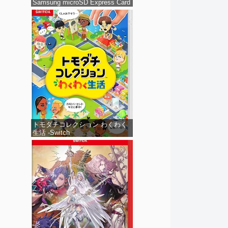
Samsung microSD Express Card
256GB for Nintendo Switch 2(サ
ムスン マイクロSDエクスプレス
カード 256GB) 【Amazon.co.jp
限定特典】Nintendo S
トモダチコレクション わくわく
生活 -Switch