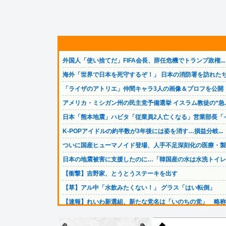
外国人「使い捨てだ」FIFA会長、辞任危機でトランプ政権...
海外「世界で日本を死守するぞ！」 日本の消防署を訪れたち.
「ライザのアトリエ」仲間キャラ3人の画像＆プロフを公開！.
アメリカ・ミシガン州の民主党予備選挙 イスラム教徒の“急..
日本「熊本地震」ハビタ「従業員2人亡くなる」営業部長「イ.
K-POPアイドルの約半数が3年後には姿を消す…損益分岐...
ついに国産ヒューマノイド登場、人手不足深刻化の医療・製造.
日本の地震被害に支援したのに…「韓国産の水は水洗トイレに.
【衝撃】吉野家、とうとうステーキを出す
【草】アル中「水飲みたくない！」 グラス「はい転倒」
【速報】れいわ新選組、新たな党名は「いのちの党」 略称は.
【悲報】 コロナワクチン打たなかった結果・・・・