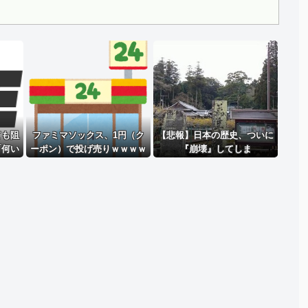
Powered by livedoor 相互RSS
ても阻
ファミマソックス、1円（ク
【悲報】日本の歴史、ついに
「何い
ーポン）で投げ売りｗｗｗｗ
『崩壊』してしま
権者を
ｗｗｗｗｗｗｗ
う・・・・・
理屈