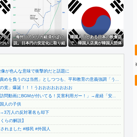
..
【画像】 福岡、こんなのが普通に走ってるｗｗｗｗｗｗｗｗ...
..
【悲報】 吉岡里帆さん、アドリブで相手役俳優の手を取りお...
..
（ ´_ゝ`）中道幹事長、食料品消費税2年間1%の閣議決...
..
野田クリスタルさん「イラストレーターの人が『AIに仕事を...
..
ンハン
【速報】 イオンモール熊本の爆発原因が判明！！！！
海外「アメリカ経済やばい
韓国人「とある日本の飲食店
いつい
説。日本円の安定化に取り組
で、韓国人店員が韓国人団体
..
【悲報】 元れいわ代表の山本太郎さん、変わり果てた姿で見...
突き放
んだのもこれが原因か？」
客と口論になった理由がこち
【辺野古事故】日教組委員長「杜撰な計画、学校が責めを負う...
・・」
ら・・・」
..
【超絶朗報】「れいわ新選組」改め、新党「いのちの党」爆誕...
映像が色んな意味で衝撃的だと話題に
..
【知ってた速報】サヨク界隈「首相官邸の高市熊本訪問動画に...
めを負うのは当然」としつつも、平和教育の意義強調「う...
..
【移民政策反対】イオンの売り場で唐揚げを食う中国人の子供
の党」爆誕！！！うおおおおおおおお
..
【炎上】藤沢市「モスク建設と土葬も許可します」→3万人の...
問動画にBGMが付いてる！災害利用ガー！」→産経「安...
..
91歳女性の遺体を遺棄したベトナム国籍の男が逮捕されまし...
国人の子供
日本旅行キャンセルすべきか…1万年ぶり史上最大級の火山の...
→3万人の反対署名も却下
無気力な韓国代表、オーストリアにも0-1で敗北…3月のA...
さくらの解説】
.
3.1節がある月なのに…3月のカレンダーに日本の富士山・...
れました #移民 #外国人
韓国代表、コートジボワールに0対4で完敗＝韓国の反応