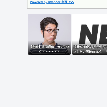
Powered by livedoor 相互RSS
Powered by livedoor 相互RSS
【悲報】共同通信、ガチで逝
消費税減税をなんとし
く・・・・・・
止したい石破前首相、
ってんのこいつ」と有
ドン引きさせるよな屁
を……