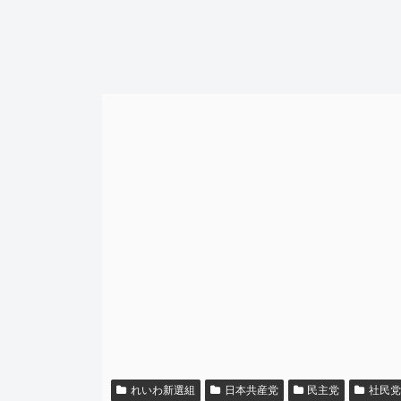
れいわ新選組
日本共産党
民主党
社民