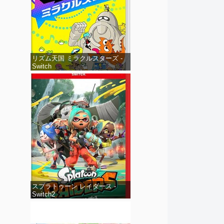
リズム天国 ミラクルスターズ -
Switch
スプラトゥーン レイダース -
Switch2