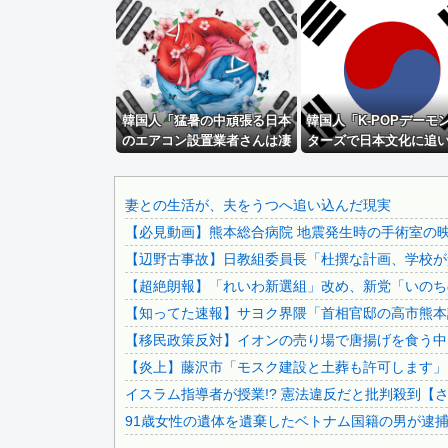
【動画】両方馬鹿（笑）ミニストップでトラックと衝突したド.
【画像】令和最新版のあのちゃん、可愛過ぎてワイらにブッ刺.
【画像】スレンダー美脚、とんでもないダンスを披露してしま.
【赤っ恥】れいわ信者「毎日、渋谷でデモが起きてる」 ネッ.
韓国人「猛暑の中頑張る日本
【有能】政府「トラックはサービスエリア利用有料化すればサ.
韓国人「K-POPデーモ
のエアコン設置業者さんは凄
ターズで日本文化に追
【これは荒れる】一般人には定年があるのに、国会議員は何歳.
いです」
たと思ったのに、逆に
【画像】隣の家の室外機の風が玄関に直撃😱
されてしまった模様・
【速報】「中国への侵略戦争に突入するための戦争式典だ」 .
妻との生活が、夫をうつへ追い込んだ現実
【必見動画】熊本総合病院 地震発生時の手術室の
美空ひばり「おとうちゃん小林旭がほしい」、山口組三代目組.
【辺野古事故】日教組委員長「杜撰な計画、学校が責
積水ハウス「地面師に55億円騙し取られた…」ワイ「はえー.
【超絶朗報】「れいわ新選組」改め、新党「いのち
【画像】 『金田一少年の事件簿』で好きな死体ランキング１.
【知ってた速報】サヨク界隈「首相官邸の高市熊本訪
【画像】 福岡、こんなのが普通に走ってるｗｗｗｗｗｗｗｗ.
【移民政策反対】イオンの売り場で唐揚げを食う中
【最新画像】 元バレー代表・狩野舞子(38)の現在がいく...
【炎上】藤沢市「モスク建設と土葬も許可します」
（ ´_ゝ`）中道幹事長、食料品消費税2年間1%の閣議決...
イスラム指導者が授業!? 憲法違反だと批判殺到【
野田クリスタルさん「イラストレーターの人が『AIに仕事を..
91歳女性の遺体を遺棄したベトナム国籍の男が逮捕さ