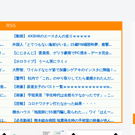
RSS
【動画】 AKB48のエースさんの走りｗｗｗｗｗ
..
外国人「とてつもない逸材がいる」15歳FW礒部怜夢、衝撃...
..
【にじさんじ】 委員長、ゲリラ豪雨でPC浸水→データ完全...
.
【ホロライブ】 うーん実にラミィ
..
大野智、ワイルドなヒゲ姿で加藤シゲアキのインスタに降臨！...
【驚愕】 社内で「これ」のやり取りしてたら逮捕されたんだ...
..
【画像】坂道女子のバスト一覧ｗｗｗｗｗｗｗｗｗｗｗｗw...
..
【画像】 宇垣美里「学生時代は全然モテなかったです」←こ...
【悲報】 コロナワクチン打たなかった結果・・・・
積水ハウス「地面師に55億円騙し取られた…」ワイ「はえー...
..
【必見動画】熊本総合病院 地震発生時の手術室の映像が色ん...
【画像】 『金田一少年の事件簿』で好きな死体ランキング１...