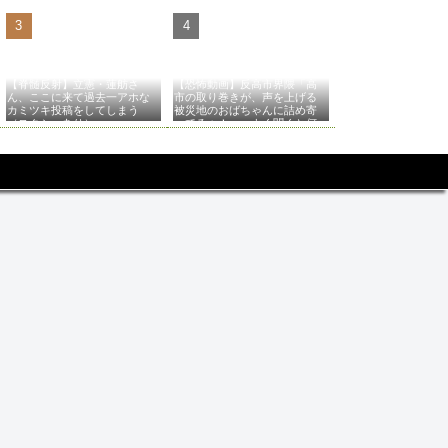
【脊髄反射】立憲・蓮舫さ
【恐怖動画】反高市界隈「高
ん、ここに来て過去一アホな
市の取り巻きが、声を上げる
カミツキ投稿をしてしまう
被災地のおばちゃんに詰め寄
（スクショあり）
ってるぅ！」→よく聞くと何
やらヤバいことを言っている
と話題に…