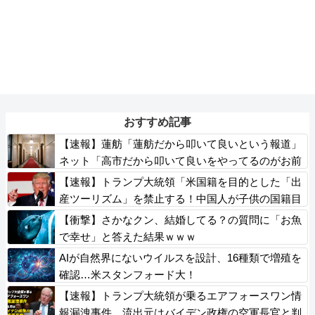
おすすめ記事
【速報】蓮舫「蓮舫だから叩いて良いという報道」
ネット「高市だから叩いて良いをやってるのがお前
だろ」
【速報】トランプ大統領「米国籍を目的とした「出
産ツーリズム」を禁止する！中国人が子供の国籍目
的に出産しに来るのはおかしい！」ｗｗｗｗｗｗｗ
【衝撃】さかなクン、結婚してる？の質問に「お魚
ｗｗｗｗｗｗ
で幸せ」と答えた結果ｗｗｗ
AIが自然界にないウイルスを設計、16種類で増殖を
確認…米スタンフォード大！
【速報】トランプ大統領が乗るエアフォースワン情
報漏洩事件、流出元はバイデン政権の空軍長官と判