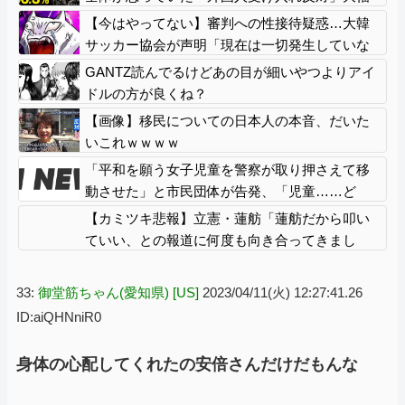
増20.7%↑56.3%
【今はやってない】審判への性接待疑惑…大韓
サッカー協会が声明「現在は一切発生していな
い」
GANTZ読んでるけどあの目が細いやつよりアイ
ドルの方が良くね？
【画像】移民についての日本人の本音、だいた
いこれｗｗｗｗ
「平和を願う女子児童を警察が取り押さえて移
動させた」と市民団体が告発、「児童……ど
こ？」とガチで困惑する人が続出
【カミツキ悲報】立憲・蓮舫「蓮舫だから叩い
ていい、との報道に何度も向き合ってきまし
た」→ツッコミ殺到
33:
御堂筋ちゃん(愛知県) [US]
2023/04/11(火) 12:27:41.26
ID:aiQHNniR0
身体の心配してくれたの安倍さんだけだもんな