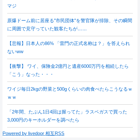
マジ
原爆ドーム前に居座る”市民団体”を警官隊が排除、その瞬間
に周囲で見守っていた観客たちが……
【悲報】日本人の86% 「雷門の正式名称は？」を答えられ
ないww
【衝撃】 ワイ、保険金2億円と遺産6000万円を相続したら
「こう」なった・・・
ワイジ毎日2kgの野菜と500gくらいの肉食べたらこうなるｗ
ｗｗ
「2年間、たぶん1日4回は握ってた」ラスベガスで買った
3,000円のキーホルダーを調べたら
Powered by livedoor 相互RSS