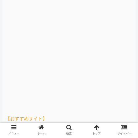
【おすすめサイト】
【カミツキ悲報】立憲・蓮舫「蓮舫だから叩いていい、
メニュー
ホーム
検索
トップ
サイドバー