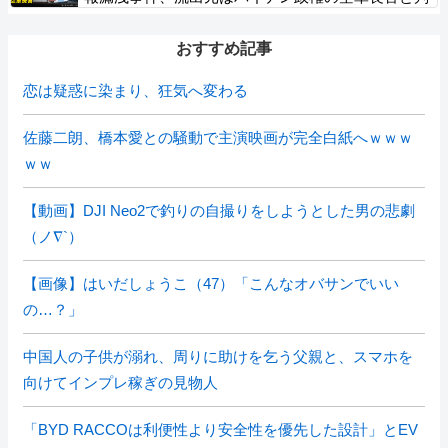
明「アクセス権を取り消す」
おすすめ記事
恋は疑惑に染まり、狂気へ変わる
佐藤二朗、橋本愛との騒動で主演映画が完全白紙へｗｗｗ
ｗｗ
【動画】DJI Neo2で釣りの自撮りをしようとした男の悲劇
（ノ∇`）
【画像】はいだしょうこ（47）「こんなオバサンでいい
の…？」
中国人の子供が溺れ、周りに助けを乞う父親と、スマホを
向けてインプレ稼ぎの見物人
「BYD RACCOは利便性より安全性を優先した設計」とEV