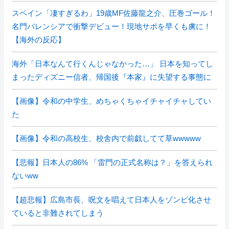
スペイン「凄すぎるわ」19歳MF佐藤龍之介、圧巻ゴール！
名門バレンシアで衝撃デビュー！現地サポを早くも虜に！
【海外の反応】
海外「日本なんて行くんじゃなかった…」 日本を知ってし
まったディズニー信者、帰国後『本家』に失望する事態に
【画像】令和の中学生、めちゃくちゃイチャイチャしてい
た
【画像】令和の高校生、校舎内で前戯してて草wwwww
【悲報】日本人の86% 「雷門の正式名称は？」を答えられ
ないww
【超悲報】広島市長、呪文を唱えて日本人をゾンビ化させ
ていると非難されてしまう