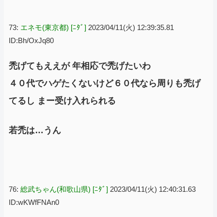
73:
エネモ(東京都) [ﾆﾀﾞ]
2023/04/11(火) 12:39:35.81
ID:Bh/OxJq80
禿げてもええが 年相応で禿げたいわ
４０代でハゲたくないけど６０代なら周りも禿げ
てるし まー受け入れられる
若禿は…うん
76:
総武ちゃん(和歌山県) [ﾆﾀﾞ]
2023/04/11(火) 12:40:31.63
ID:wKWfFNAn0