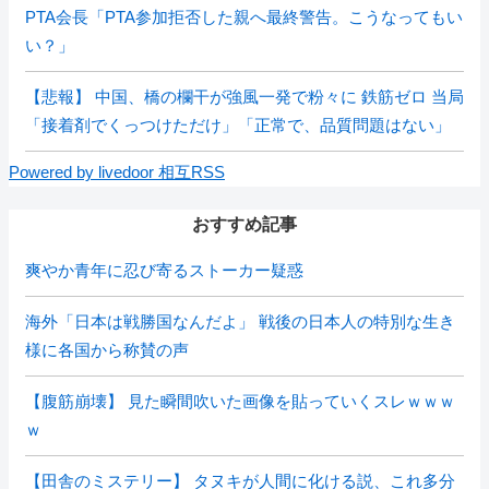
PTA会長「PTA参加拒否した親へ最終警告。こうなってもい
い？」
【悲報】 中国、橋の欄干が強風一発で粉々に 鉄筋ゼロ 当局
「接着剤でくっつけただけ」「正常で、品質問題はない」
Powered by livedoor 相互RSS
おすすめ記事
爽やか青年に忍び寄るストーカー疑惑
海外「日本は戦勝国なんだよ」 戦後の日本人の特別な生き
様に各国から称賛の声
【腹筋崩壊】 見た瞬間吹いた画像を貼っていくスレｗｗｗ
ｗ
【田舎のミステリー】 タヌキが人間に化ける説、これ多分