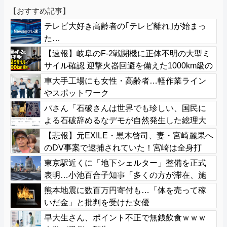
【おすすめ記事】
テレビ大好き高齢者の｢テレビ離れ｣が始まっ
た…
【速報】岐阜のF-2戦闘機に正体不明の大型ミ
サイル確認 迎撃火器回避を備えた1000km級の
変態ミサイルか
車大手工場にも女性・高齢者…軽作業ライン
やスポットワーク
パさん「石破さんは世界でも珍しい、国民に
よる石破辞めるなデモが自然発生した総理大
臣です」
【悲報】元EXILE・黒木啓司、妻・宮崎麗果へ
のDV事案で逮捕されていた！宮崎は全身打
撲、頭部裂傷及び打撲、頸部損傷・・・
東京駅近くに「地下シェルター」整備を正式
表明…小池百合子知事「多くの方が滞在、施
設整備の効果高い」
熊本地震に数百万円寄付も…「体を売って稼
いだ金」と批判を受けた女優
早大生さん、ポイント不正で無銭飲食ｗｗｗ