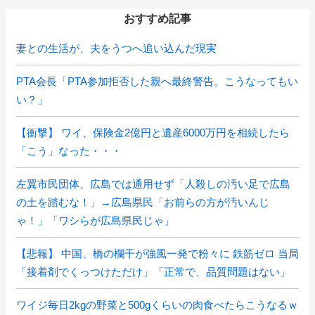
おすすめ記事
妻との生活が、夫をうつへ追い込んだ現実
PTA会長「PTA参加拒否した親へ最終警告。こうなってもい
い？」
【衝撃】 ワイ、保険金2億円と遺産6000万円を相続したら
「こう」なった・・・
左翼市民団体、広島では通用せず「人殺しの汚い足で広島
の土を踏むな！」→広島県民「お前らの方が汚いんじ
ゃ！」「ワシらが広島県民じゃ」
【悲報】 中国、橋の欄干が強風一発で粉々に 鉄筋ゼロ 当局
「接着剤でくっつけただけ」「正常で、品質問題はない」
ワイジ毎日2kgの野菜と500gくらいの肉食べたらこうなるｗ