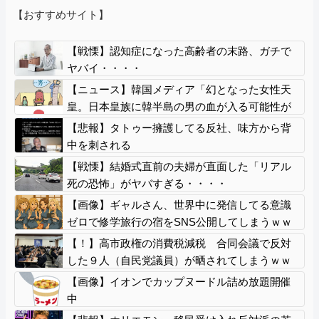
【おすすめサイト】
【戦慄】認知症になった高齢者の末路、ガチで
ヤバイ・・・・
【ニュース】韓国メディア「幻となった女性天
皇。日本皇族に韓半島の男の血が入る可能性が
ゼロに・・・」
【悲報】タトゥー擁護してる反社、味方から背
中を刺される
【戦慄】結婚式直前の夫婦が直面した「リアル
死の恐怖」がヤバすぎる・・・・
【画像】ギャルさん、世界中に発信してる意識
ゼロで修学旅行の宿をSNS公開してしまうｗｗ
ｗ 【Pickup08082952】
【！】高市政権の消費税減税 合同会議で反対
した９人（自民党議員）が晒されてしまうｗｗ
ｗｗｗｗ
【画像】イオンでカップヌードル詰め放題開催
中