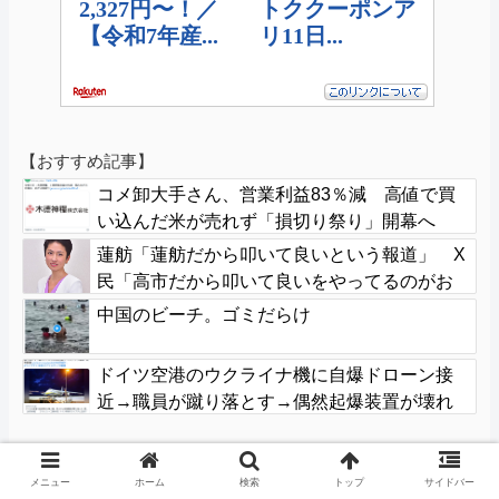
【おすすめ記事】
コメ卸大手さん、営業利益83％減 高値で買
い込んだ米が売れず「損切り祭り」開幕へ
蓮舫「蓮舫だから叩いて良いという報道」 X
民「高市だから叩いて良いをやってるのがお
前だろ」
中国のビーチ。ゴミだらけ
ドイツ空港のウクライナ機に自爆ドローン接
近→職員が蹴り落とす→偶然起爆装置が壊れ
セーフ
【おすすめ記事】
メニュー
ホーム
検索
トップ
サイドバー