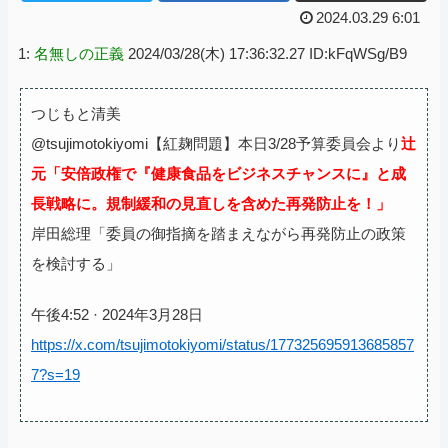
2024.03.29 6:01
1:
名無しの正義
2024/03/28(木) 17:36:32.27 ID:kFqWSg/B9
つじもと清美
@tsujimotokiyomi【紅麹問題】本日3/28予算委員会より
辻
元「安倍政権で『健康食品をビジネスチャンスに』と成
長戦略に。規制緩和の見直しを含めた再発防止を！」
岸田総理「委員の御指摘を踏まえながら再発防止の政策
を検討する」
午後4:52 · 2024年3月28日
https://x.com/tsujimotokiyomi/status/177325695913685857
7?s=19