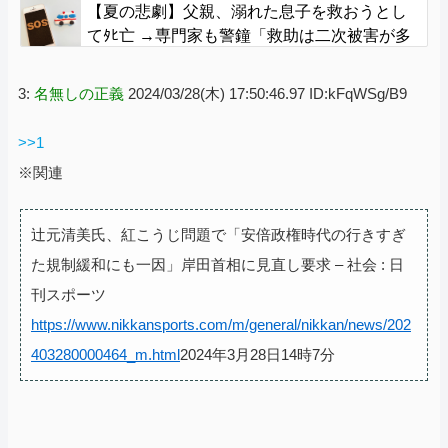
【夏の悲劇】父親、溺れた息子を救おうとし
てﾀﾋ亡 →専門家も警鐘「救助は二次被害が多
い」
3:
名無しの正義
2024/03/28(木) 17:50:46.97 ID:kFqWSg/B9
>>1
※関連
辻元清美氏、紅こうじ問題で「安倍政権時代の行きすぎ
た規制緩和にも一因」岸田首相に見直し要求 – 社会 : 日
刊スポーツ
https://www.nikkansports.com/m/general/nikkan/news/202
403280000464_m.html
2024年3月28日14時7分