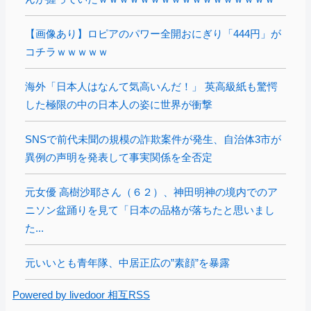
【画像あり】ロピアのパワー全開おにぎり「444円」が
コチラｗｗｗｗｗ
海外「日本人はなんて気高いんだ！」 英高級紙も驚愕
した極限の中の日本人の姿に世界が衝撃
SNSで前代未聞の規模の詐欺案件が発生、自治体3市が
異例の声明を発表して事実関係を全否定
元女優 高樹沙耶さん（６２）、神田明神の境内でのア
ニソン盆踊りを見て「日本の品格が落ちたと思いまし
た...
元いいとも青年隊、中居正広の”素顔”を暴露
Powered by livedoor 相互RSS