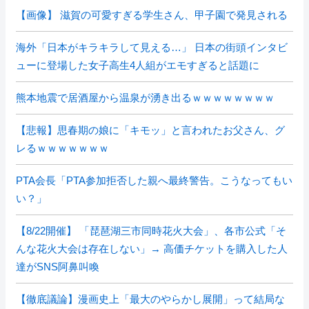
【画像】 滋賀の可愛すぎる学生さん、甲子園で発見される
海外「日本がキラキラして見える…」 日本の街頭インタビ
ューに登場した女子高生4人組がエモすぎると話題に
熊本地震で居酒屋から温泉が湧き出るｗｗｗｗｗｗｗｗ
【悲報】思春期の娘に「キモッ」と言われたお父さん、グ
レるｗｗｗｗｗｗｗ
PTA会長「PTA参加拒否した親へ最終警告。こうなってもい
い？」
【8/22開催】 「琵琶湖三市同時花火大会」、各市公式「そ
んな花火大会は存在しない」→ 高価チケットを購入した人
達がSNS阿鼻叫喚
【徹底議論】漫画史上「最大のやらかし展開」って結局な