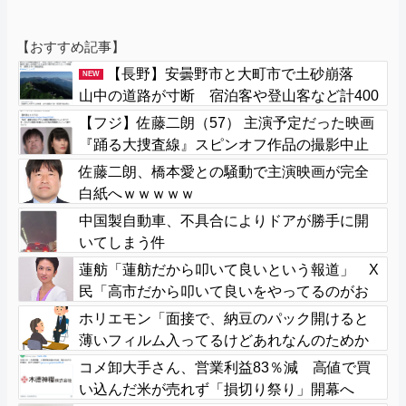
【おすすめ記事】
【長野】安曇野市と大町市で土砂崩落
NEW
山中の道路が寸断 宿泊客や登山客など計400
人近くが孤立か 土石流で橋が流されたとの
【フジ】佐藤二朗（57） 主演予定だった映画
情報も
『踊る大捜査線』スピンオフ作品の撮影中止
が正式に決定
佐藤二朗、橋本愛との騒動で主演映画が完全
白紙へｗｗｗｗｗ
中国製自動車、不具合によりドアが勝手に開
いてしまう件
蓮舫「蓮舫だから叩いて良いという報道」 X
民「高市だから叩いて良いをやってるのがお
前だろ」
ホリエモン「面接で、納豆のパック開けると
薄いフィルム入ってるけどあれなんのためか
教えてって聞くわけ」
コメ卸大手さん、営業利益83％減 高値で買
い込んだ米が売れず「損切り祭り」開幕へ