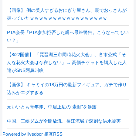
【画像】 例の美人すぎるおにぎり屋さん、裏でおっさんが
握っていたｗｗｗｗｗｗｗｗｗｗｗｗｗｗｗｗｗ
PTA会長「PTA参加拒否した親へ最終警告。こうなってもい
い？」
【8/22開催】 「琵琶湖三市同時花火大会」、各市公式「そ
んな花火大会は存在しない」→ 高価チケットを購入した人
達がSNS阿鼻叫喚
【画像】 キャミイの18万円の最新フィギュア、ガチで作り
込みがエグすぎる
元いいとも青年隊、中居正広の”素顔”を暴露
中国、三峡ダムが全開放流。長江流域で深刻な洪水被害
Powered by livedoor 相互RSS