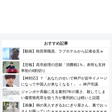
おすすめ記事
【動画】秋田県職員、ラブホテルから記者会見ｗ
【悲報】高市総理の悲願「消費税1％」表明も支持
率初の6割切り
【神対応】？「あなたのせいで神戸が反中イメージ
になって中国人が来なくなる！」 → 神戸市議
「で？」ｗｗｗｗｗｗｗｗｗｗｗｗｗｗｗ
ジャンポケ斉藤に見る量刑7年の重さ、殺してしま
い傷害致死罪を狙う方が量刑的には軽いと話題
【画像】例の美人すぎるおにぎり屋さん、裏でおっ
さんが握っていたｗｗｗｗｗｗｗｗｗｗｗｗｗｗｗ