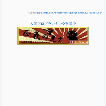
引用元:
https://fate.5ch.net/test/read.cgi/seijinewsplus/1711614992/
↓人気ブログランキング参加中↓