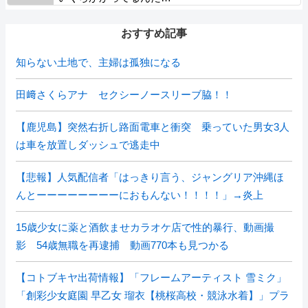
おすすめ記事
知らない土地で、主婦は孤独になる
田﨑さくらアナ セクシーノースリーブ脇！！
【鹿児島】突然右折し路面電車と衝突 乗っていた男女3人
は車を放置しダッシュで逃走中
【悲報】人気配信者「はっきり言う、ジャングリア沖縄ほ
んとーーーーーーーーにおもんない！！！！」→炎上
15歳少女に薬と酒飲ませカラオケ店で性的暴行、動画撮
影 54歳無職を再逮捕 動画770本も見つかる
【コトブキヤ出荷情報】「フレームアーティスト 雪ミク」
「創彩少女庭園 早乙女 瑠衣【桃桜高校・競泳水着】」プラ