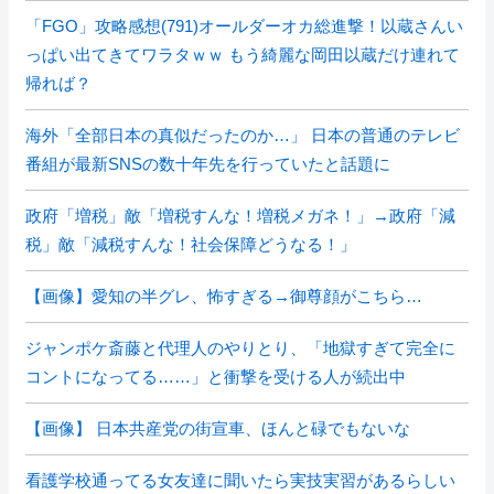
「FGO」攻略感想(791)オールダーオカ総進撃！以蔵さんい
っぱい出てきてワラタｗｗ もう綺麗な岡田以蔵だけ連れて
帰れば？
海外「全部日本の真似だったのか…」 日本の普通のテレビ
番組が最新SNSの数十年先を行っていたと話題に
政府「増税」敵「増税すんな！増税メガネ！」→政府「減
税」敵「減税すんな！社会保障どうなる！」
【画像】愛知の半グレ、怖すぎる→御尊顔がこちら…
ジャンポケ斎藤と代理人のやりとり、「地獄すぎて完全に
コントになってる……」と衝撃を受ける人が続出中
【画像】 日本共産党の街宣車、ほんと碌でもないな
看護学校通ってる女友達に聞いたら実技実習があるらしい