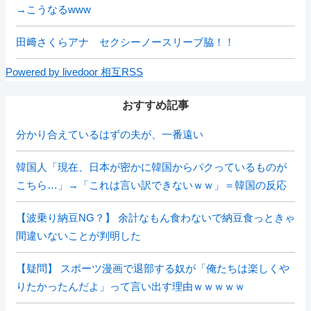
→こうなるwww
田﨑さくらアナ セクシーノースリーブ脇！！
Powered by livedoor 相互RSS
おすすめ記事
分かり合えているはずの夫が、一番遠い
韓国人「現在、日本が密かに韓国からパクっているものが
こちら…」→「これは言い訳できないｗｗ」＝韓国の反応
【波乗り納豆NG？】 余計なもん食わないで納豆食っときゃ
間違いないことが判明した
【疑問】 スポーツ漫画で退部する奴が「俺たちは楽しくや
りたかったんだよ」って言い出す理由ｗｗｗｗｗ