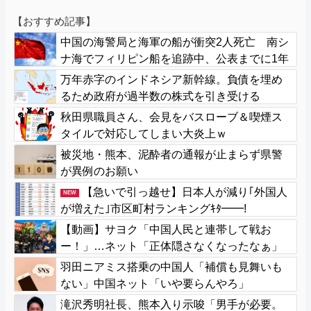
【おすすめ記事】
中国の海警局と海軍の船が衝突2人死亡 南シ
ナ海でフィリピン船を追跡中、公表までに1年
万年赤字のインドネシア新幹線。負債を埋め
るため政府が過半数の株式を引き受ける
秋田県職員さん、会見をバスローブ＆喫煙ス
タイルで対応してしまい大炎上ｗ
被災地・熊本、泥酔者の通報が止まらず県警
が異例のお願い
【急いで引っ越せ】日本人が減り｢外国人
NEW
が増えた｣市区町村ランキングｷﾀ━━!
【動画】サヨク「中国人民と連帯して戦お
ー！」…ネット「正体隠さなくなったなぁ」
「普通に外患誘致じゃないのかな」
羽田ニアミス搭乗の中国人「補償も見舞いも
ない」中国ネット「いや要らんやろ」
滝沢秀明社長、熊本入り示唆「男手が必要。