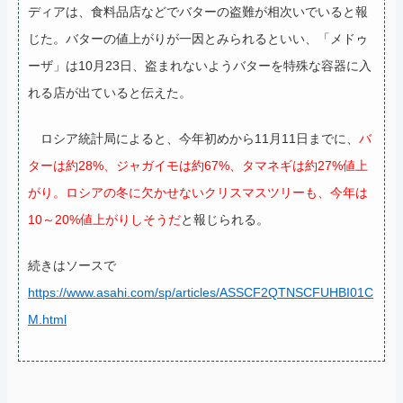
ディアは、食料品店などでバターの盗難が相次いでいると報
じた。バターの値上がりが一因とみられるといい、「メドゥ
ーザ」は10月23日、盗まれないようバターを特殊な容器に入
れる店が出ていると伝えた。
ロシア統計局によると、今年初めから11月11日までに、
バ
ターは約28%、ジャガイモは約67%、タマネギは約27%値上
がり。ロシアの冬に欠かせないクリスマスツリーも、今年は
10～20%値上がりしそうだ
と報じられる。
続きはソースで
https://www.asahi.com/sp/articles/ASSCF2QTNSCFUHBI01C
M.html