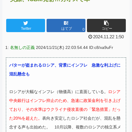
Twitter
はてブ
コピー
0
2024.11.22 1:50
1:
名無しの正義
2024/11/21(木) 22:03:54.44 ID:c8/xa9uFr
バターが盗まれるロシア、背景にインフレ 急激な利上げに
混乱懸念も
ロシアが大幅なインフレ（物価高）に直面している。
ロシア
中央銀行はインフレ抑止のため、急速に政策金利を引き上げ
ており、その水準はウクライナ侵攻直後の「緊急措置」だっ
た20%を超えた。
表向き安定したロシア社会だが、混乱を懸
念する声も出始めた。
10月以降、複数のロシアの独立系メ