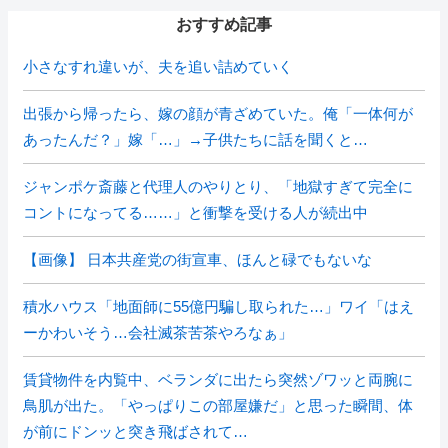
おすすめ記事
小さなすれ違いが、夫を追い詰めていく
出張から帰ったら、嫁の顔が青ざめていた。俺「一体何が
あったんだ？」嫁「…」→子供たちに話を聞くと…
ジャンポケ斎藤と代理人のやりとり、「地獄すぎて完全に
コントになってる……」と衝撃を受ける人が続出中
【画像】 日本共産党の街宣車、ほんと碌でもないな
積水ハウス「地面師に55億円騙し取られた…」ワイ「はえ
ーかわいそう…会社滅茶苦茶やろなぁ」
賃貸物件を内覧中、ベランダに出たら突然ゾワッと両腕に
鳥肌が出た。「やっぱりこの部屋嫌だ」と思った瞬間、体
が前にドンッと突き飛ばされて…