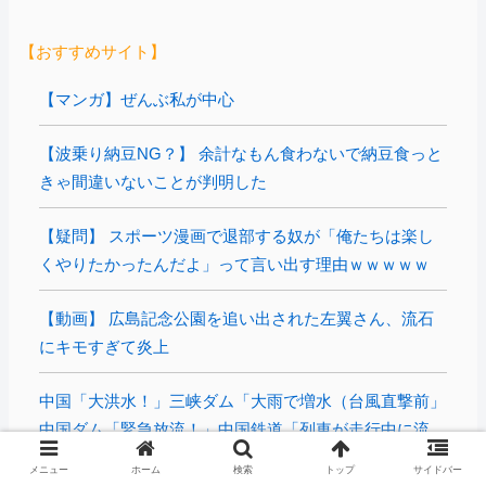
【おすすめサイト】
【マンガ】ぜんぶ私が中心
【波乗り納豆NG？】 余計なもん食わないで納豆食っと
きゃ間違いないことが判明した
【疑問】 スポーツ漫画で退部する奴が「俺たちは楽し
くやりたかったんだよ」って言い出す理由ｗｗｗｗｗ
【動画】 広島記念公園を追い出された左翼さん、流石
にキモすぎて炎上
中国「大洪水！」三峡ダム「大雨で増水（台風直撃前」
中国ダム「緊急放流！」中国鉄道「列車が走行中に流
さ...
メニュー
ホーム
検索
トップ
サイドバー