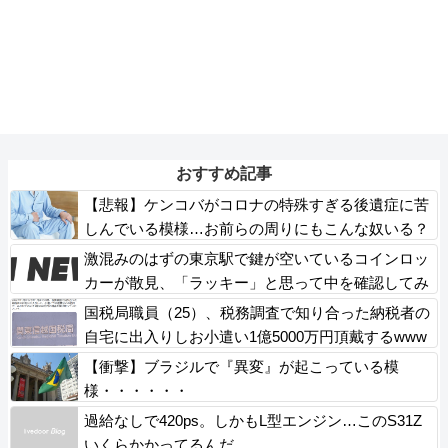
おすすめ記事
【悲報】ケンコバがコロナの特殊すぎる後遺症に苦
しんでいる模様…お前らの周りにもこんな奴いる？
激混みのはずの東京駅で鍵が空いているコインロッ
カーが散見、「ラッキー」と思って中を確認してみ
ると……
国税局職員（25）、税務調査で知り合った納税者の
自宅に出入りしお小遣い1億5000万円頂戴するwww
【衝撃】ブラジルで『異変』が起こっている模
様・・・・・・
過給なしで420ps。しかもL型エンジン…このS31Z
いくらかかってるんだ…