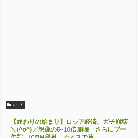
ロシア
【終わりの始まり】ロシア経済、ガチ崩壊
＼(^o^)／想像の5~10倍崩壊 さらにプー
失踪、ICBM発射…カオスで草