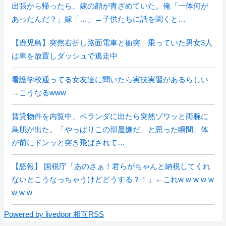
出張から帰ったら、嫁の顔が青ざめていた。俺「一体何が
あったんだ？」嫁「…」→子供たちに話を聞くと…
【鹿児島】突然右折し路面電車と衝突 乗っていた男女3人
は車を放置しダッシュで逃走中
看護学校通ってる女友達に聞いたら実技実習があるらしい
→こうなるwww
賃貸物件を内覧中、ベランダに出たら突然ゾワッと両腕に
鳥肌が出た。「やっぱりこの部屋嫌だ」と思った瞬間、体
が前にドンッと突き飛ばされて…
【怒報】 国税庁「あのさぁ！君らがちゃんと納税してくれ
ないとこうなっちゃうけどどうする？！」←これw w w w w
w w w
Powered by livedoor 相互RSS