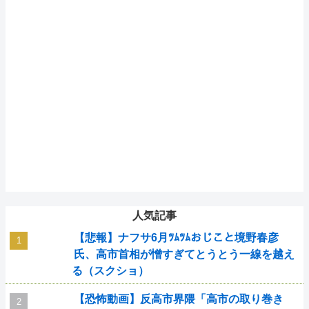
人気記事
【悲報】ナフサ6月ﾂﾑﾂﾑおじこと境野春彦
氏、高市首相が憎すぎてとうとう一線を越え
る（スクショ）
【恐怖動画】反高市界隈「高市の取り巻き