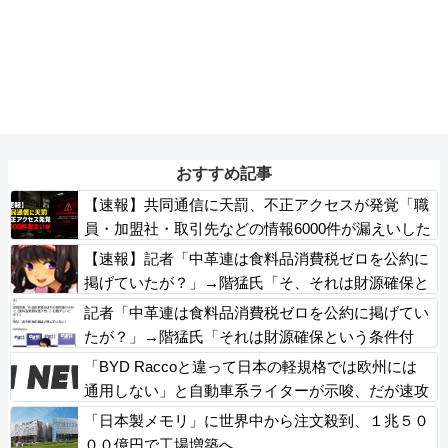
おすすめ記事
【速報】共同通信に天罰、不正アクセスが発覚「職
員・加盟社・取引先などの情報6000件が漏えいした
可能性」
【速報】記者「中革連は食料品消費税ゼロを公約に
掲げていたが？」→階猛氏「そ、それは財源確保と
いう条件付き」
記者「中革連は食料品消費税ゼロを公約に掲げてい
たが？」→階猛氏「それは財源確保という条件付
き」
「BYD Raccoと違って日本の軽規格では欧州には
通用しない」と自動車系ライターが示唆、だが速攻
で反例を提示されて即落ち二コマ状態に……
「日本製メモリ」に世界中から注文殺到、１兆５０
００億円で工場増築へ