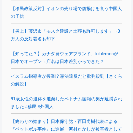
【移民政策反対】イオンの売り場で唐揚げを食う中国人
の子供
【炎上】藤沢市「モスク建設と土葬も許可します」→3
万人の反対署名も却下
【知ってた？】カナダ発ウェアブランド、lululemonが
日本でオープン→店名は日本差別からできた？
イスラム指導者が授業!? 憲法違反だと批判殺到【さくら
の解説】
91歳女性の遺体を遺棄したベトナム国籍の男が逮捕され
ました #移民 #外国人
【終わりの始まり】日本保守党・百田尚樹代表による
『ペットボル事件』に進展 河村たかしが被害者として