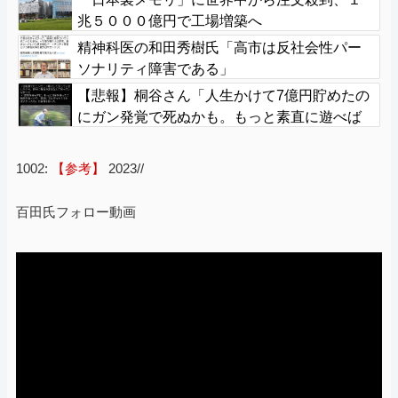
兆５０００億円で工場増築へ
精神科医の和田秀樹氏「高市は反社会性パー
ソナリティ障害である」
【悲報】桐谷さん「人生かけて7億円貯めたの
にガン発覚で死ぬかも。もっと素直に遊べば
よかった」後悔の涙
1002:
【参考】
2023//
百田氏フォロー動画