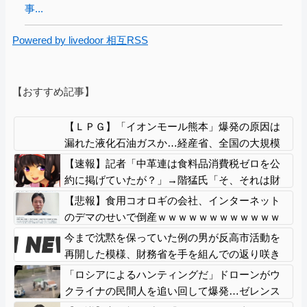
事...
Powered by livedoor 相互RSS
【おすすめ記事】
【ＬＰＧ】「イオンモール熊本」爆発の原因は
漏れた液化石油ガスか…経産省、全国の大規模
施設でガス供給設備の点検要請
【速報】記者「中革連は食料品消費税ゼロを公
約に掲げていたが？」→階猛氏「そ、それは財
源確保という条件付き」
【悲報】食用コオロギの会社、インターネット
のデマのせいで倒産ｗｗｗｗｗｗｗｗｗｗｗｗ
今まで沈黙を保っていた例の男が反高市活動を
再開した模様、財務省を手を組んでの返り咲き
が狙いか？
「ロシアによるハンティングだ」ドローンがウ
クライナの民間人を追い回して爆発…ゼレンス