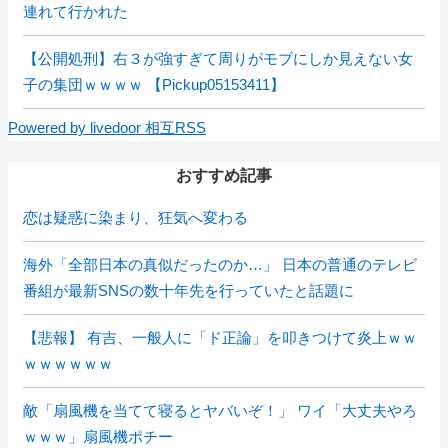
連れて行かれた
【公開処刑】右３が強すぎて周りがモブにしか見えない女
子の集団ｗｗｗｗ 【Pickup05153411】
Powered by livedoor 相互RSS
おすすめ記事
恋は疑惑に染まり、狂気へ変わる
海外「全部日本の真似だったのか…」 日本の普通のテレビ
番組が最新SNSの数十年先を行っていたと話題に
【悲報】 有吉、一般人に「ド正論」を叩きつけて炎上ｗｗ
ｗｗｗｗｗｗ
敵「扇風機を当てて寝るとヤバいぞ！」 ワイ「大丈夫やろ
ｗｗｗ」扇風機ポチー