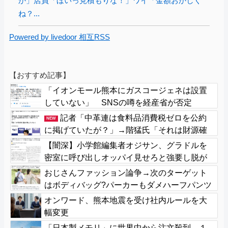
か」店員「ほいっ見積もりな！」ワイ「金額おかしく
ね？...
Powered by livedoor 相互RSS
【おすすめ記事】
「イオンモール熊本にガスコージェネは設置
していない」 SNSの噂を経産省が否定
記者「中革連は食料品消費税ゼロを公約
NEW
に掲げていたが？」→階猛氏「それは財源確
保という条件付き」
【闇深】小学館編集者オジサン、グラドルを
密室に呼び出しオッパイ見せろと強要し脱が
せるｗｗｗｗ
おじさんファッション論争→次のターゲット
はボディバッグ?パーカーもダメハーフパンツ
もダメ悲鳴も
オンワード、熊本地震を受け社内ルールを大
幅変更
「日本製メモリ」に世界中から注文殺到、１