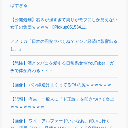
ばすぎる
【公開処刑】右３が強すぎて周りがモブにしか見えない
女子の集団ｗｗｗｗ 【Pickup05153411...
アメリカ「日本の円安ヤバくね？アジア経済に影響出る
し。」
【恐怖】酒とタバコを愛する日常系女性YouTuber、ガ
チで体が終わる・・・
【画像】 パン線透けまくってるOLの尻ｗｗｗｗｗｗ
【悲報】 有吉、一般人に「ド正論」を叩きつけて炎上
ｗｗｗｗｗｗｗｗ
【画像】 ワイ「アルファードいいなあ。買いに行く