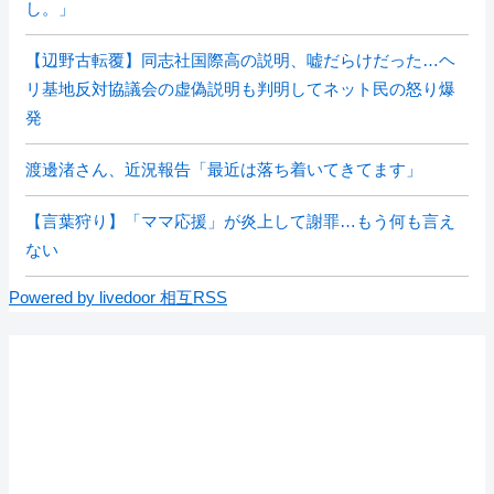
し。」
【辺野古転覆】同志社国際高の説明、嘘だらけだった…ヘ
リ基地反対協議会の虚偽説明も判明してネット民の怒り爆
発
渡邊渚さん、近況報告「最近は落ち着いてきてます」
【言葉狩り】「ママ応援」が炎上して謝罪…もう何も言え
ない
Powered by livedoor 相互RSS