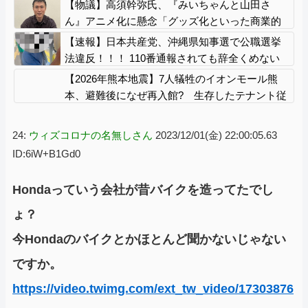
キー氏が非難！
【物議】高須幹弥氏、『みいちゃんと山田さ
ん』アニメ化に懸念「グッズ化といった商業的
なお祭り騒ぎは控えるべき」
【速報】日本共産党、沖縄県知事選で公職選挙
法違反！！！ 110番通報されても辞全くめない
件
【2026年熊本地震】7人犠牲のイオンモール熊
本、避難後になぜ再入館? 生存したテナント従
業員ら証言、浮かび上がる実態
24:
ウィズコロナの名無しさん
2023/12/01(金) 22:00:05.63
ID:6iW+B1Gd0
Hondaっていう会社が昔バイクを造ってたでし
ょ？
今Hondaのバイクとかほとんど聞かないじゃない
ですか。
https://video.twimg.com/ext_tw_video/17303876