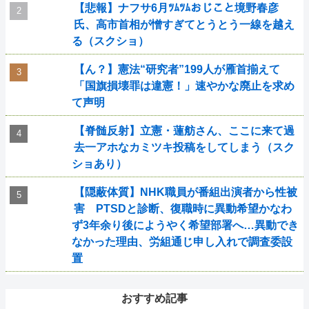
【悲報】ナフサ6月ﾂﾑﾂﾑおじこと境野春彦
氏、高市首相が憎すぎてとうとう一線を越え
る（スクショ）
【ん？】憲法“研究者”199人が雁首揃えて
「国旗損壊罪は違憲！」速やかな廃止を求め
て声明
【脊髄反射】立憲・蓮舫さん、ここに来て過
去一アホなカミツキ投稿をしてしまう（スク
ショあり）
【隠蔽体質】NHK職員が番組出演者から性被
害 PTSDと診断、復職時に異動希望かなわ
ず3年余り後にようやく希望部署へ…異動でき
なかった理由、労組通じ申し入れで調査委設
置
おすすめ記事