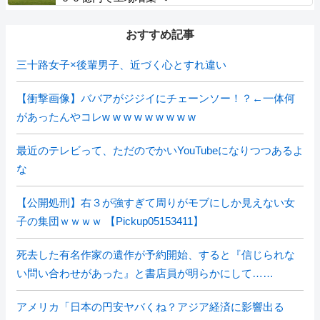
おすすめ記事
三十路女子×後輩男子、近づく心とすれ違い
【衝撃画像】ババアがジジイにチェーンソー！？←一体何
があったんやコレw w w w w w w w w
最近のテレビって、ただのでかいYouTubeになりつつあるよ
な
【公開処刑】右３が強すぎて周りがモブにしか見えない女
子の集団ｗｗｗｗ 【Pickup05153411】
死去した有名作家の遺作が予約開始、すると『信じられな
い問い合わせがあった』と書店員が明らかにして……
アメリカ「日本の円安ヤバくね？アジア経済に影響出る