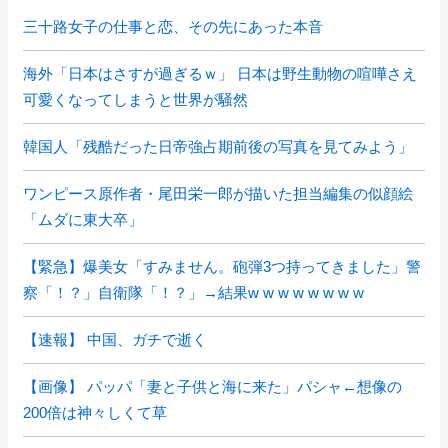
三十路女子の仕事と恋、その先にあった本音
海外「日本はさすが過ぎるｗ」 日本は野生動物の喧嘩さえ
可愛くなってしまうと世界が騒然
韓国人「残酷だった日帝強占期前後の写真を見てみよう」
ワンピース原作者・尾田栄一郎が描いた担当編集の似顔絵
「ムダに東大卒」
【緊急】爆美女「すみません。砲弾3つ持ってきました」警
察「！？」自衛隊「！？」→結果w w w w w w w w
【速報】 中国、ガチで逝く
【画像】 パッパ「妻と子供と海に来た」パシャ←想像の
200倍は神々しくて草