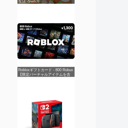
生活 -Switch
Robloxギフトカード - 800 Robux
【限定バーチャルアイテムを含
む】 【オンラインゲームコー
ド】 ロブロックス | オンライン
コード版