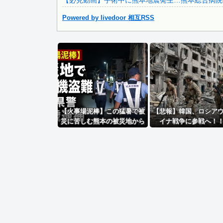
【必見動画】手術中に熊本地震発生…熊本総合病院の
【悲報】 明日、飛田給とかいう謎の場所に行くんやが何があ.
Powered by livedoor 相互RSS
Powered by livedoor 相互RSS
【火事場泥棒】この猛暑で被
【悲報】韓国、ロシア
災に苦しむ熊本の被災地から
イナ戦争に参戦へ！
エアコン室外機を窃盗する極
悪人が現れる 熊本県警が無職
47歳を逮捕