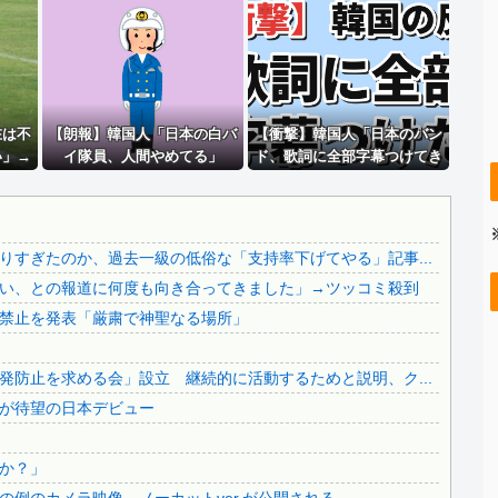
【8/22開催】 「琵琶湖三市同時花火大会」、各市公式「...
..
【画像】 キャミイの18万円の最新フィギュア、ガチで作り...
..
【超速報】 靖國神社、ようやく気づくｗｗｗｗｗｗｗｗｗｗ
ロシアさん、国民の財産を没収しはじめる
..
在は不
【画像】 全身入れ墨の彫り師、『とんでもない正論』を吐い...
【朗報】韓国人「日本の白バ
【衝撃】韓国人「日本のバン
い」→
イ隊員、人間やめてる」
ド、歌詞に全部字幕つけてき
ｗ
【画像】 全身入れ墨の彫り師、『とんでもない正論』を吐い...
002
た」
【英断】靖国神社、境内におけるコスプレや軍装の禁止を発表...
ないん
れが本
中国の海水浴場の映像があまりにも・・・
」
すぎたのか、過去一級の低俗な「支持率下げてやる」記事...
..
【拡散希望】辺野古転覆事故遺族が「全容解明と再発防止を求...
い、との報道に何度も向き合ってきました」→ツッコミ殺到
..
【なんで】竹島ソングを歌う韓国アイドルグループが待望の日...
禁止を発表「厳粛で神聖なる場所」
中国人による密漁が止まらない
..
【必見動画】手術中に熊本地震発生…熊本総合病院の例のカメ...
防止を求める会」設立 継続的に活動するためと説明、ク...
.
日本旅行キャンセルすべきか…1万年ぶり史上最大級の火山の...
が待望の日本デビュー
無気力な韓国代表、オーストリアにも0-1で敗北…3月のA...
3.1節がある月なのに…3月のカレンダーに日本の富士山・...
か？」
..
韓国代表、コートジボワールに0対4で完敗＝韓国の反応