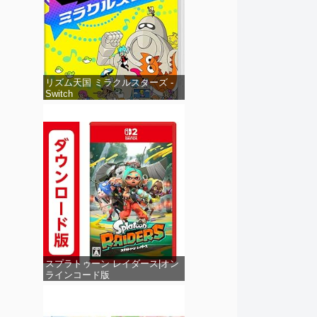
リズム天国 ミラクルスターズ -
Switch
スプラトゥーン レイダース|オン
ラインコード版