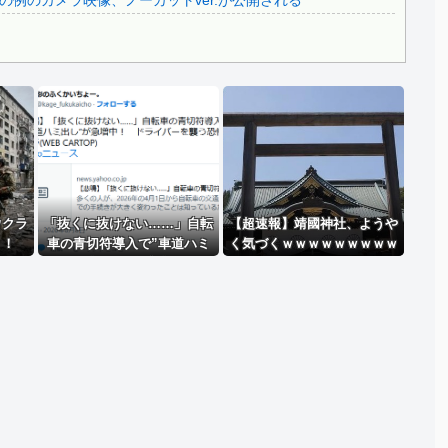
例のカメラ映像、ノーカットver.が公開される
..
Powered by livedoor 相互RSS
ウクラ
「抜くに抜けない……」自転
【超速報】靖國神社、ようや
！！
車の青切符導入で”車道ハミ
く気づくｗｗｗｗｗｗｗｗｗ
出し”が急増中
ｗ