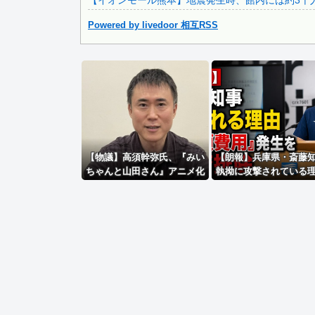
【イオンモール熊本】地震発生時、館内には約3千人の客
Powered by livedoor 相互RSS
Powered by livedoor 相互RSS
【物議】高須幹弥氏、『みい
【朗報】兵庫県・斎藤
ちゃんと山田さん』アニメ化
執拗に攻撃されている
に懸念「グッズ化といった商
明、県民も知らなかっ
業的なお祭り騒ぎは控えるべ
額の費用が発生する状
き」
一斉排除