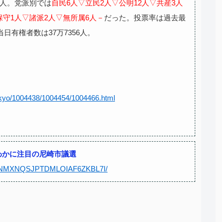
2人。党派別では
自民6人▽立民2人▽公明12人▽共産3人
保守1人▽諸派2人▽無所属6人－
だった。投票率は過去最
当日有権者数は37万7356人。
enkyo/1004438/1004454/1004466.html
わかに注目の尼崎市議選
-CGUNMXNQSJPTDMLOIAF6ZKBL7I/