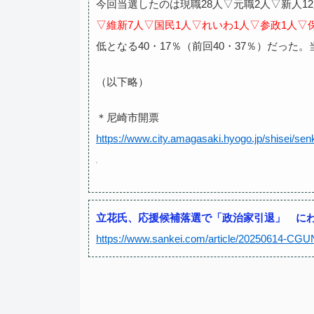
今回当選したのは現職28人▽元職2人▽新人1
▽維新7人▽国民1人▽れいわ1人▽参政1人▽
低となる40・17％（前回40・37％）だった。
（以下略）
＊尼崎市開票
https://www.city.amagasaki.hyogo.jp/shisei/s
立花氏、応援候補落選で「政治家引退」 に
https://www.sankei.com/article/20250614