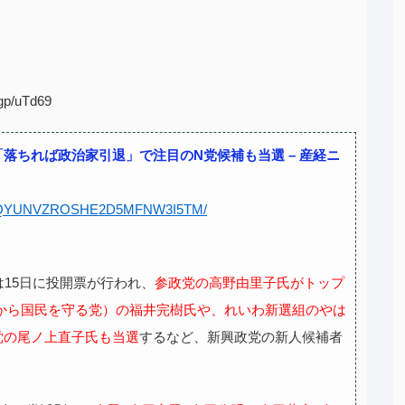
gp/uTd69
落ちれば政治家引退」で注目のN党候補も当選 – 産経ニ
6-AQZQYUNVZROSHE2D5MFNW3I5TM/
は15日に投開票が行われ、
参政党の高野由里子氏がトップ
Kから国民を守る党）の福井完樹氏や、れいわ新選組のやは
党の尾ノ上直子氏も当選
するなど、新興政党の新人候補者