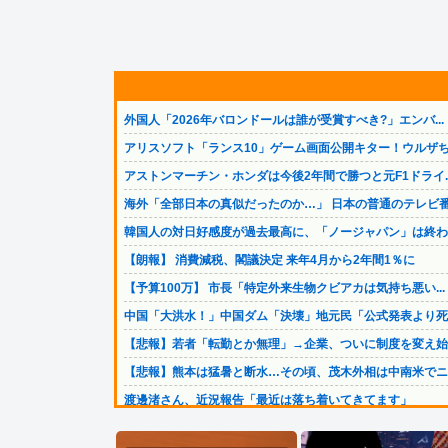
外国人「2026年バロンドールは誰が受賞すべき?」エンバ...
アリスソフト「ランス10」ゲーム画面公開キター！ウルザち.
アストンマーチン・ホンダは今後2年間で勝つと元F1ドライ..
海外「全部日本の真似だったのか…」 日本の普通のテレビ番.
韓国人の対日好感度が過去最高に、「ノージャパン」は終わっ.
【朗報】 消費減税、閣議決定 来年4月から2年間1％に
【予算100万】 市長「特定外来生物クビアカは気持ち悪い...
中国「大洪水！」中国ダム「決壊」地元民「公式発表より死者.
【悲報】若者「転勤とか無理」→企業、ついに制度を変え始め.
【悲報】熊本は猛暑と断水…その頃、茂木外相は中南米でニッ.
渡邊渚さん、近況報告「最近は落ち着いてきてます」
【ひまわり学級】支援学級に名前は必要なのか