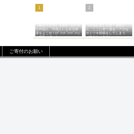
【超絶大悲報】左派&一部の永
【脊髄反射】立憲・蓮舫さ
住外国人「外国人にも生活保
ん、ここに来て過去一アホな
護をよこせ！(ﾊﾞﾝｯﾊﾞﾝｯﾊﾞﾝｯ」
カミツキ投稿をしてしまう
入管庁「ほーん…」→
（スクショあり）
ご寄付のお願い