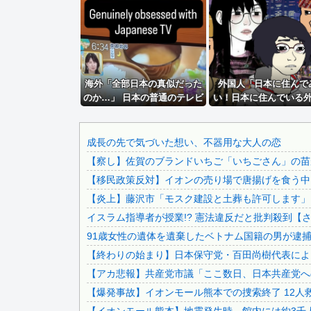
野獣先輩が見つからないのは整形して別人の顔になっているか.
早川太貴『二軍で防御率9.12です』←なんでこれが一軍な...
【悲報】女「丸亀製麺美味しかったね」俺「また来ようよ」店.
【画像】 ワイ「アルファードいいなあ。買いに行くか」店員.
海外「全部日本の真似だった
【速報】 中国、ガチで逝く
外国人「日本に住んで
のか…」 日本の普通のテレビ
い！日本に住んでいる
【画像】 パッパ「妻と子供と海に来た」パシャ←想像の20..
番組が最新SNSの数十年先を
たちはこれだけいた
【画像】 福岡、こんなのが普通に走ってるｗｗｗｗｗｗｗｗ.
行っていたと話題に
だ！！」
韓国人「日本ではビールジョッキをほとんど洗わずに、次の客.
成長の先で気づいた想い、不器用な大人の恋
【察し】佐賀のブランドいちご「いちごさん」の苗が
【画像あり】タイミーで行った会社に「直雇用のバイト」で行.
【移民政策反対】イオンの売り場で唐揚げを食う中
185センチ・木村沙織、息子に「高い高い」求められ衝撃展..
【炎上】藤沢市「モスク建設と土葬も許可します」
【朗報】ホロライブの大人気VTuber「結婚しても引退し...
イスラム指導者が授業!? 憲法違反だと批判殺到【
日本「熊本地震（震度7」イオンモール熊本「LPG漏れて爆..
91歳女性の遺体を遺棄したベトナム国籍の男が逮捕さ
【超速報】くじら14号とかいう台風が発生するｗｗｗｗｗ
【終わりの始まり】日本保守党・百田尚樹代表による
【画像】 「キム兄」こと芸人・木村祐一さん（63歳）、最..
【アカ悲報】共産党市議「ここ数日、日本共産党へ
【凄すぎる】 力士の嫁に美人が多い理由→「これ」だったｗ.
【爆発事故】イオンモール熊本での捜索終了 12人救
【悲報】 楽天、ガチで逝くｗｗｗｗｗｗｗｗｗｗｗｗｗｗｗ.