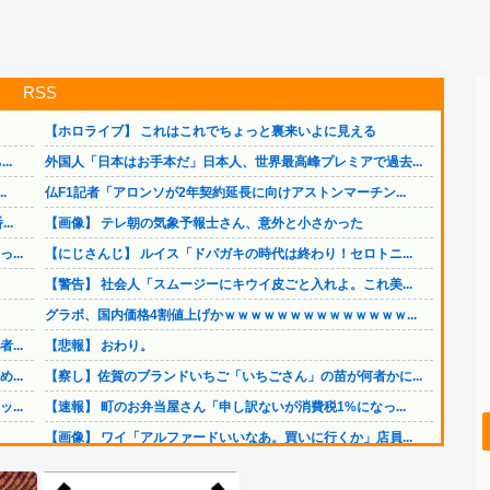
RSS
【ホロライブ】 これはこれでちょっと裏来いよに見える
..
外国人「日本はお手本だ」日本人、世界最高峰プレミアで過去...
.
仏F1記者「アロンソが2年契約延長に向けアストンマーチン...
..
【画像】 テレ朝の気象予報士さん、意外と小さかった
..
【にじさんじ】 ルイス「ドパガキの時代は終わり！セロトニ...
【警告】 社会人「スムージーにキウイ皮ごと入れよ。これ美...
グラボ、国内価格4割値上げかｗｗｗｗｗｗｗｗｗｗｗｗｗｗ...
..
【悲報】 おわり。
..
【察し】佐賀のブランドいちご「いちごさん」の苗が何者かに...
..
【速報】 町のお弁当屋さん「申し訳ないが消費税1%になっ...
【画像】 ワイ「アルファードいいなあ。買いに行くか」店員...
【速報】 中国、ガチで逝く