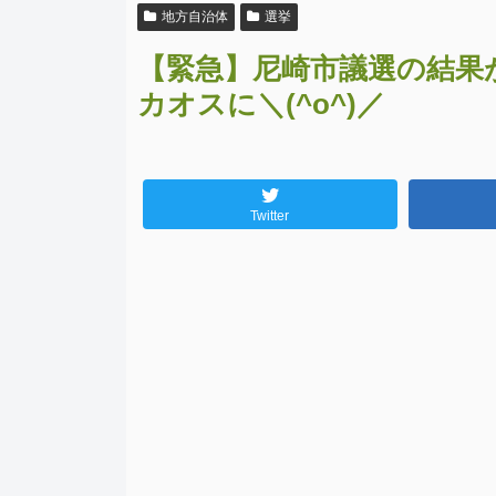
地方自治体
選挙
【緊急】尼崎市議選の結果
カオスに＼(^o^)／
Twitter