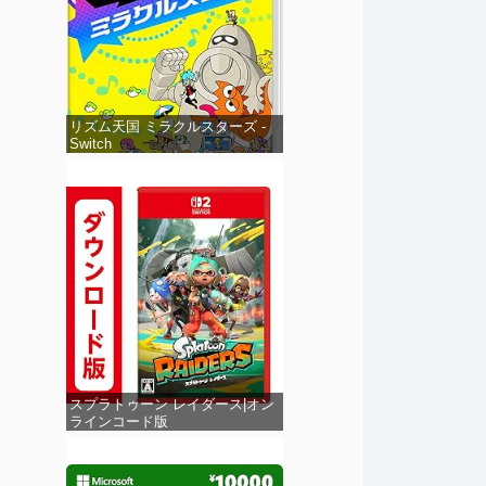
リズム天国 ミラクルスターズ -
Switch
スプラトゥーン レイダース|オン
ラインコード版