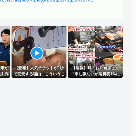
と約1300～1500人の従業員 従業員らがト...
Powered by livedoor 相互RSS
知事が
【悲報】人気チケットが1秒
【速報】町のお弁当屋さん
理由判
で完売する理由、こういうこ
「申し訳ないが消費税1%に
た「多
とだったｗｗｗｗ
なったらその分商品代を値上
況」を
げするわ」 「うちも！」