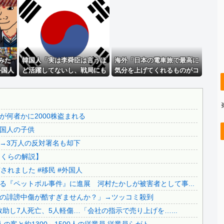
..
【画像】 パッパ「妻と子供と海に来た」パシャ←想像の20...
【画像】 福岡、こんなのが普通に走ってるｗｗｗｗｗｗｗｗ...
..
【画像】 「キム兄」こと芸人・木村祐一さん（63歳）、最...
..
【画像】 「キム兄」こと芸人・木村祐一さん（63歳）、最...
みた
【凄すぎる】 力士の嫁に美人が多い理由→「これ」だったｗ...
韓国人「実は李舜臣は言うほ
海外「日本の電車旅で最高に
外国人
ど活躍してないし、戦局にも
気分を上げてくれるものがコ
.
【動画あり】 福岡県柳川市の御当地アイドルだった頃の今田...
ん
全然影響を与えてないという
レ！」→「分かるよ、凄くワ
..
【移民政策反対】イオンの売り場で唐揚げを食う中国人の子供
のが歴史的真実らし
クワクする・・・！」【海外
い・・・」
の反応】
..
【炎上】藤沢市「モスク建設と土葬も許可します」→3万人の...
何者かに2000株盗まれる
..
91歳女性の遺体を遺棄したベトナム国籍の男が逮捕されまし...
国人の子供
.
【終わりの始まり】日本保守党・百田尚樹代表による『ペット...
→3万人の反対署名も却下
【爆発事故】イオンモール熊本での捜索終了 12人救助し7...
さくらの解説】
.
【イオンモール熊本】地震発生時、館内には約3千人の客と約...
れました #移民 #外国人
ｗ
日本旅行キャンセルすべきか…1万年ぶり史上最大級の火山の...
『ペットボル事件』に進展 河村たかしが被害者として事...
.
無気力な韓国代表、オーストリアにも0-1で敗北…3月のA...
の誹謗中傷が酷すぎませんか？」→ツッコミ殺到
..
3.1節がある月なのに…3月のカレンダーに日本の富士山・...
助し7人死亡、5人軽傷…「会社の指示で売り上げを…...
..
韓国代表、コートジボワールに0対4で完敗＝韓国の反応