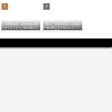
【悲報】ナフサ6月ﾂﾑﾂﾑおじこ
【アカ悲報】共産党市議「こ
と境野春彦氏、高市首相が憎
こ数日、日本共産党への誹謗
すぎてとうとう一線を越える
中傷が酷すぎませんか？」→
（スクショ）
ツッコミ殺到