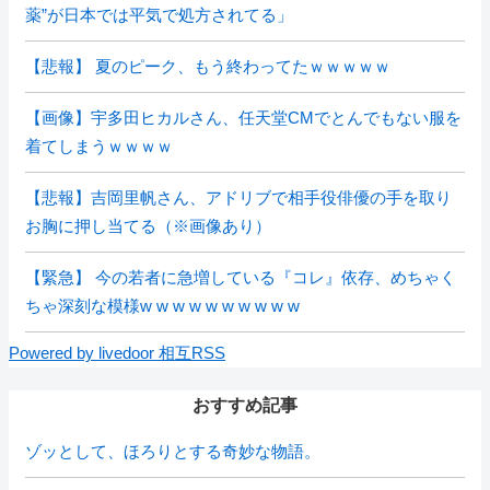
薬”が日本では平気で処方されてる」
【悲報】 夏のピーク、もう終わってたｗｗｗｗｗ
【画像】宇多田ヒカルさん、任天堂CMでとんでもない服を
着てしまうｗｗｗｗ
【悲報】吉岡里帆さん、アドリブで相手役俳優の手を取り
お胸に押し当てる（※画像あり）
【緊急】 今の若者に急増している『コレ』依存、めちゃく
ちゃ深刻な模様w w w w w w w w w w
Powered by livedoor 相互RSS
おすすめ記事
ゾッとして、ほろりとする奇妙な物語。