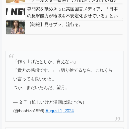
「オールスター状態」で埋め尽くされていると
ネットで話題に → ………
専門家を舐めきった某国国営メディア、「日本
の反撃能力が地域を不安定化させている」とい
うストーリーで番組制作を進めようとする
【朗報】見せブラ、流行る。
も……
「作り上げたとしか、言えない」
「貴方の感想です。」→切り捨てるなら、これくら
い言っても良いかと。
つか、まだいたんだ、望月。
— 文子（忙しいけど漫画は読むでw）
(@hashizo1998)
August 1, 2024