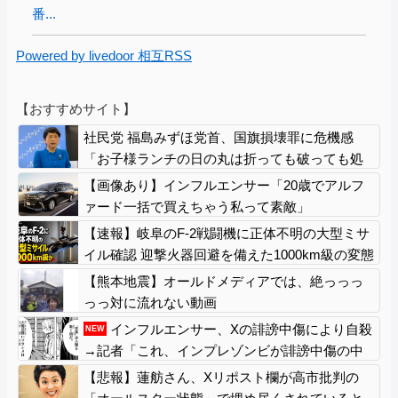
番...
Powered by livedoor 相互RSS
【おすすめサイト】
社民党 福島みずほ党首、国旗損壊罪に危機感
「お子様ランチの日の丸は折っても破っても処
罰されない、 どうでしょう。本当にそうなの
【画像あり】インフルエンサー「20歳でアルフ
か」
ァード一括で買えちゃう私って素敵」
【速報】岐阜のF-2戦闘機に正体不明の大型ミサ
イル確認 迎撃火器回避を備えた1000km級の変態
ミサイルか
【熊本地震】オールドメディアでは、絶っっっ
っっ対に流れない動画
インフルエンサー、Xの誹謗中傷により自殺
NEW
→記者「これ、インプレゾンビが誹謗中傷の中
心じゃね？」→分析していくとヤバイ真実が浮
【悲報】蓮舫さん、Xリポスト欄が高市批判の
かび上がる