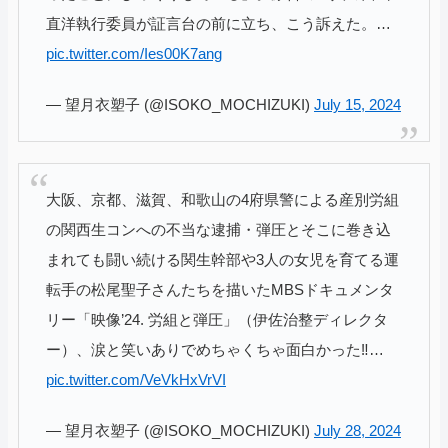
直洋執行委員が証言台の前に立ち、こう訴えた。…
pic.twitter.com/Ies00K7ang
— 望月衣塑子 (@ISOKO_MOCHIZUKI)
July 15, 2024
大阪、京都、滋賀、和歌山の4府県警による産別労組
の関西生コンへの不当な逮捕・弾圧とそこに巻き込
まれても闘い続ける関生幹部や3人の女児を育てる運
転手の松尾聖子さんたちを描いたMBSドキュメンタ
リー「映像’24. 労組と弾圧」（伊佐治整ディレクタ
ー）、涙と笑いありでめちゃくちゃ面白かった‼️…
pic.twitter.com/VeVkHxVrVI
— 望月衣塑子 (@ISOKO_MOCHIZUKI)
July 28, 2024