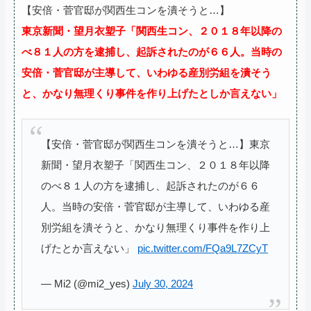
【安倍・菅官邸が関西生コンを潰そうと…】
東京新聞・望月衣塑子「関西生コン、２０１８年​以降​の
べ​８１人​の​方​を逮捕し、起訴されたのが６６人。​当時​の​
安倍​・菅​官邸​が主導して、いわゆる​産別​労組​を​潰そ​う​
と、かなり無理くり​事件​を​作り上げ​たとしか言えない​」
【安倍・菅官邸が関西生コンを潰そうと…】東京
新聞・望月衣塑子「関西生コン、２０１８年​以降​
のべ​８１人​の​方​を逮捕し、起訴されたのが６６
人。​当時​の​安倍​・菅​官邸​が主導して、いわゆる​産
別​労組​を​潰そ​う​と、かなり無理くり​事件​を​作り上
げ​たとか言えない​」
pic.twitter.com/FQa9L7ZCyT
— Mi2 (@mi2_yes)
July 30, 2024