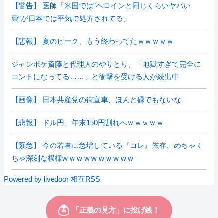
【警告】 医師「米国では”ヘロインと同じくらいヤバい
薬”が日本では平気で処方されてる」
【悲報】 夏のピーク、もう終わってたｗｗｗｗｗ
ジャンポケ斎藤と代理人のやりとり、「地獄すぎて完全に
コントになってる……」と衝撃を受ける人が続出中
【画像】 日本共産党の街宣車、ほんと碌でもないな
【悲報】 ドル円、年末150円割れへｗｗｗｗｗ
【緊急】 今の若者に急増している『コレ』依存、めちゃく
ちゃ深刻な模様w w w w w w w w w w
Powered by livedoor 相互RSS