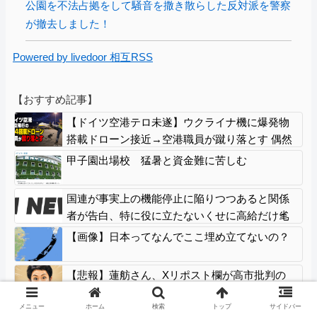
公園を不法占拠をして騒音を撒き散らした反対派を警察
が撤去しました！
Powered by livedoor 相互RSS
【おすすめ記事】
【ドイツ空港テロ未遂】ウクライナ機に爆発物
搭載ドローン接近→空港職員が蹴り落とす 偶然
起爆せず最悪の事態回避「高性能C4搭載してい
甲子園出場校 猛暑と資金難に苦しむ
た」
国連が事実上の機能停止に陥りつつあると関係
者が告白、特に役に立たないくせに高給だけ毟
り取った結果……
【画像】日本ってなんでここ埋め立てないの？
【悲報】蓮舫さん、Xリポスト欄が高市批判の
「オールスター状態」で埋め尽くされていると
ネットで話題に → ………
メニュー
ホーム
検索
トップ
サイドバー
インフルエンサー、Xの誹謗中傷により自殺
NEW