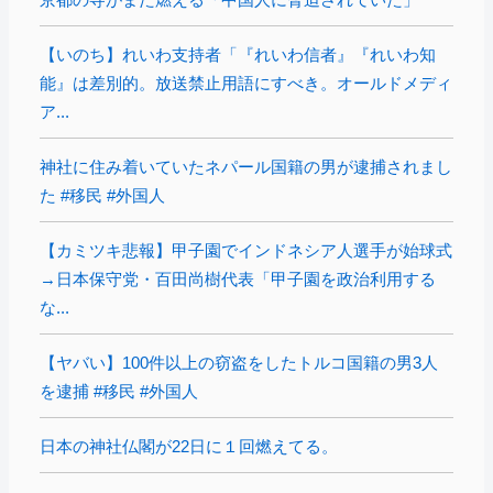
【いのち】れいわ支持者「『れいわ信者』『れいわ知
能』は差別的。放送禁止用語にすべき。オールドメディ
ア...
神社に住み着いていたネパール国籍の男が逮捕されまし
た #移民 #外国人
【カミツキ悲報】甲子園でインドネシア人選手が始球式
→日本保守党・百田尚樹代表「甲子園を政治利用する
な...
【ヤバい】100件以上の窃盗をしたトルコ国籍の男3人
を逮捕 #移民 #外国人
日本の神社仏閣が22日に１回燃えてる。