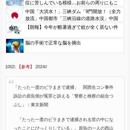
症に苦しんでいる模様…お前らの周りにもこ
んな奴いる？
中国「大洪水！」三峡ダム「9門開放！（全力
放流」中国都市「三峡沿線の道路水没」中国
政府「高速道路封鎖！」中国ダム「緊急放流
【朗報】今年が酷暑過ぎて蚊が全く居ない件
に合わせて開門（土砂崩れ発生」→
脳の手術で正常な脳を摘出
1002:
【参考】
2024//
「たった一度のビラまきで逮捕」 関西生コン事件
訴訟の原告側が冤罪と訴える「警察と検察の組合つ
ぶし」：東京新聞
「たった一度のビラまきで逮捕される世の中にな
ったことにびっくりしている」。原告の一人の西山