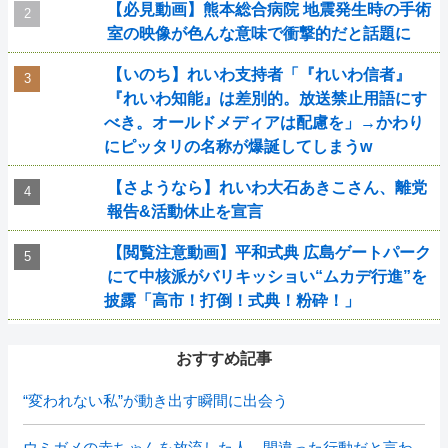
【必見動画】熊本総合病院 地震発生時の手術
室の映像が色んな意味で衝撃的だと話題に
【いのち】れいわ支持者「『れいわ信者』
『れいわ知能』は差別的。放送禁止用語にす
べき。オールドメディアは配慮を」→かわり
にピッタリの名称が爆誕してしまうw
【さようなら】れいわ大石あきこさん、離党
報告&活動休止を宣言
【閲覧注意動画】平和式典 広島ゲートパーク
にて中核派がバリキッショい“ムカデ行進”を
披露「高市！打倒！式典！粉砕！」
おすすめ記事
“変われない私”が動き出す瞬間に出会う
ウミガメの赤ちゃんを放流した人、間違った行動だと言わ