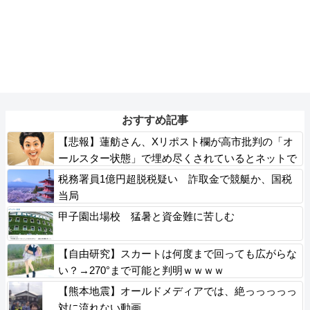
おすすめ記事
【悲報】蓮舫さん、Xリポスト欄が高市批判の「オ
ールスター状態」で埋め尽くされているとネットで
話題に → ………
税務署員1億円超脱税疑い 詐取金で競艇か、国税
当局
甲子園出場校 猛暑と資金難に苦しむ
【自由研究】スカートは何度まで回っても広がらな
い？→270°まで可能と判明ｗｗｗｗ
【熊本地震】オールドメディアでは、絶っっっっっ
対に流れない動画