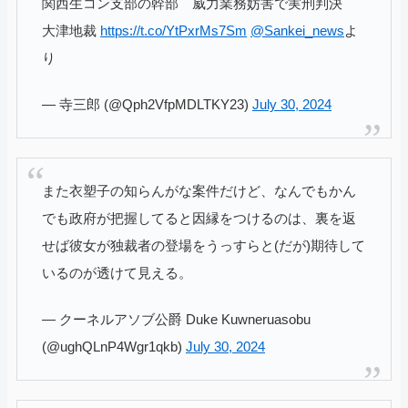
関西生コン支部の幹部 威力業務妨害で実刑判決
大津地裁
https://t.co/YtPxrMs7Sm
@Sankei_news
よ
り
— 寺三郎 (@Qph2VfpMDLTKY23)
July 30, 2024
また衣塑子の知らんがな案件だけど、なんでもかん
でも政府が把握してると因縁をつけるのは、裏を返
せば彼女が独裁者の登場をうっすらと(だが)期待して
いるのが透けて見える。
— クーネルアソブ公爵 Duke Kuwneruasobu
(@ughQLnP4Wgr1qkb)
July 30, 2024