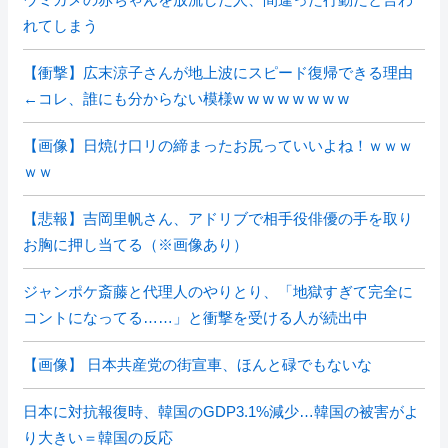
れてしまう
【衝撃】広末涼子さんが地上波にスピード復帰できる理由
←コレ、誰にも分からない模様w w w w w w w w
【画像】日焼け口リの締まったお尻っていいよね！ｗｗｗ
ｗｗ
【悲報】吉岡里帆さん、アドリブで相手役俳優の手を取り
お胸に押し当てる（※画像あり）
ジャンポケ斎藤と代理人のやりとり、「地獄すぎて完全に
コントになってる……」と衝撃を受ける人が続出中
【画像】 日本共産党の街宣車、ほんと碌でもないな
日本に対抗報復時、韓国のGDP3.1%減少…韓国の被害がよ
り大きい＝韓国の反応