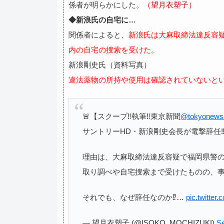
係者が明らかにした。
（望月衣塑子）
◆新浪氏の自宅に…
関係者によると、
新浪氏は大麻取締法違反容
内の自宅の捜索を受けた。
新浪剛史氏（資料写真）
違法薬物の所持や使用は確認されていないと
🚨【スクープ‼️執筆‼️東京新聞
@tokyonews
サントリーHD・新浪剛史会長が電撃辞任‼️
理由は、大麻取締法違反容疑で福岡県警
取り調べや自宅捜索まで受けたものの、
それでも、なぜ辞任なのか⁉️…
pic.twitter
— 望月衣塑子 (@ISOKO_MOCHIZUKI)
Se