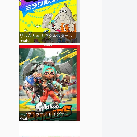
リズム天国 ミラクルスターズ -
Switch
スプラトゥーン レイダース -
Switch2