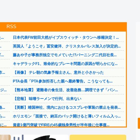
RSS
..
日本代表FW前田大然がイプスウィッチ・タウンへ移籍決定！...
.
英国人「ようこそ」冨安健洋、クリスタルパレス加入が決定的...
..
藤あや子が事務所独立でモメていた!?バーニング二代目社長...
キャデラックF1、致命的なブレーキ問題の原因が明らかにな...
..
【画像】 テレ朝の気象予報士さん、意外と小さかった
PTA会長「PTA参加拒否した親へ最終警告。こうなっても...
..
【熊本地震】 避難者の食生活、改善急務…調理できず「パン...
【悲報】 味噌ラーメンで行列、出来ない
..
【英断】靖国神社、境内におけるコスプレや軍装の禁止を発表...
..
ホリエモン「面接で、納豆のパック開けると薄いフィルム入っ...
..
資産1億円突破でFIREの45歳独身男性が半年後に仕事復...
ｗ
原爆ドーム前に居座る”市民団体”を警官隊が排除、その瞬間...