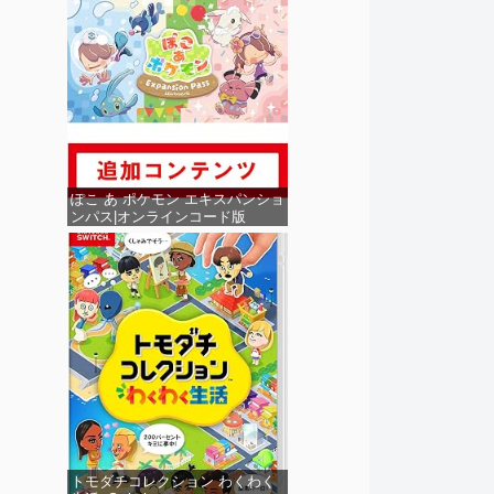
ぽこ あ ポケモン エキスパンショ
ンパス|オンラインコード版
トモダチコレクション わくわく