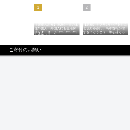
【超絶大悲報】左派&一部の永
【悲報】ナフサ6月ﾂﾑﾂﾑおじこ
住外国人「外国人にも生活保
と境野春彦氏、高市首相が憎
護をよこせ！(ﾊﾞﾝｯﾊﾞﾝｯﾊﾞﾝｯ」
すぎてとうとう一線を越える
入管庁「ほーん…」→
（スクショ）
ご寄付のお願い