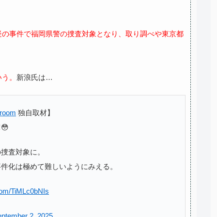
疑の事件で福岡県警の捜査対象となり、取り調べや東京都
いう。
新浪氏は…
room
独自取材】
😳
の捜査対象に。
事件化は極めて難しいようにみえる。
.com/TiMLc0bNIs
ptember 2, 2025