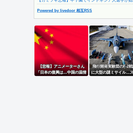
【カミツキ悲報】甲子園でインドネシア人選手が始球
Powered by livedoor 相互RSS
Powered by livedoor 相互RSS
【悲報】アニメーターさん
飛行開発実験団のF-2
「日本の復興は…中国の温情
に大型の謎ミサイル…
のおかげだ！」 ← 突っ込み
ス性と射程1000kmを
殺到 ｗｗｗｗｗｗｗｗｗ
「最新鋭の空母キラ
か？！