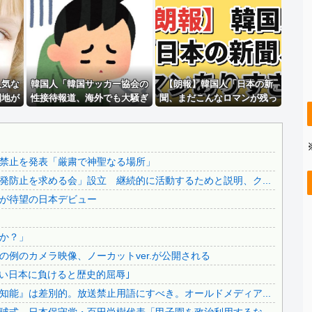
PTA会長「PTA参加拒否した親へ最終警告。こうなっても...
..
激混みのはずの東京駅で鍵が空いているコインロッカーが散見...
..
日本をダメにした総理大臣、ワースト１位が同点でこの人ｗｗ...
【画像】 セブンイレブン、ついに神商品を販売
人気な
【悲報】坂口杏里、逃走ｗｗｗｗｗｗｗｗｗｗｗ
韓国人「韓国サッカー協会の
【朗報】韓国人「日本の新
園地が
性接待報道、海外でも大騒ぎ
聞、まだこんなロマンが残っ
.
会社「君、転勤ね」→ 男性社員「それなら妻のほうが稼ぎい...
に・・・2002年W杯4強の記
てたのか」
..
【拡散希望】辺野古転覆事故遺族が「全容解明と再発防止を求...
録取り消しの声も」→「マジ
で国の恥だ」「2002年まで疑
..
【なんで】竹島ソングを歌う韓国アイドルグループが待望の日...
う価値がある」「国民や国が
禁止を発表「厳粛で神聖なる場所」
..
中国人による密漁が止まらない
築いた国格をサッカー選手が
防止を求める会」設立 継続的に活動するためと説明、ク...
【必見動画】手術中に熊本地震発生…熊本総合病院の例のカメ...
足で蹴り飛ばすね」
が待望の日本デビュー
【ヤバすぎ】韓国紙｢サッカー韓国U23代表、2歳若い日本...
..
【いのち】れいわ支持者「『れいわ信者』『れいわ知能』は差...
か？」
..
日本旅行キャンセルすべきか…1万年ぶり史上最大級の火山の...
例のカメラ映像、ノーカットver.が公開される
..
無気力な韓国代表、オーストリアにも0-1で敗北…3月のA...
若い日本に負けると歴史的屈辱｣
3.1節がある月なのに…3月のカレンダーに日本の富士山・...
能』は差別的。放送禁止用語にすべき。オールドメディア...
..
韓国代表、コートジボワールに0対4で完敗＝韓国の反応