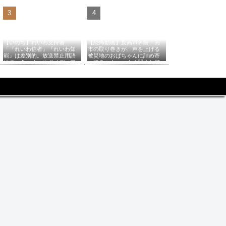
【いのち】れいわ支持者
【恐怖動画】反高市界隈「高
「『れいわ信者』『れいわ知
市の取り巻きが、声を上げる
能』は差別的。放送禁止用語
被災地のおばちゃんに詰め寄
にすべき。オールドメディア
ってるぅ！」→よく聞くと何
は配慮を」→かわりにピッタ
やらヤバいことを言っている
リの名称が爆誕してしまうw
と話題に…