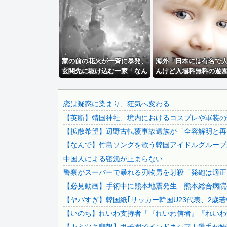
資産1億円突破でFIREの45歳独身男性が半年後に仕事復...
みい山作者、みいちゃんでチー牛なのではという疑惑が生まれ.
ちいかわ作者さん、総額30億超の大豪邸を建てるｗｗｗｗｗ.
【トリダモノ氏オリジナルキャラクター】PLAMATEA「...
家の前の花火が一斉に暴発、
中国のビーチ。ゴミだらけ
海外「日本には有名で
玄関先に駆け込む一家「なん
んけど入場料無料の遊
原爆ドーム前に居座る”市民団体”を警官隊が排除、その瞬間..
であのドア鍵かけてんだ」
あるんだよ」
【悲報】17歳で無期懲役になった奴、怖いｗｗｗｗｗｗｗｗ.
【海外の反応】
【熊本地震】れいわ信者「被災者が高市早苗に惨状を訴えよう.
恋は疑惑に染まり、狂気へ変わる
【英断】靖国神社、境内におけるコスプレや軍装の
【悲報】佐藤二朗さん、Ｘを更新「妻から『ハグでもしてみっ.
【拡散希望】辺野古転覆事故遺族が「全容解明と再発
世界の「変わった自動販売機」を貼っていく【珍百景】
【なんで】竹島ソングを歌う韓国アイドルグループ
PTA会長「PTA参加拒否した親へ最終警告。こうなっても...
中国人による密漁が止まらない
激混みのはずの東京駅で鍵が空いているコインロッカーが散見.
警察がスーパーで暴れる刃物男を射殺「発砲は適正
日本をダメにした総理大臣、ワースト１位が同点でこの人ｗｗ.
【必見動画】手術中に熊本地震発生…熊本総合病院の
【速報】 みいちゃん、覚醒し戦闘民族化。お子様二人をフル.
【ヤバすぎ】韓国紙｢サッカー韓国U23代表、2歳
【悲報】坂口杏里、逃走ｗｗｗｗｗｗｗｗｗｗｗ
【いのち】れいわ支持者「『れいわ信者』『れいわ知
会社「君、転勤ね」→ 男性社員「それなら妻のほうが稼ぎい.