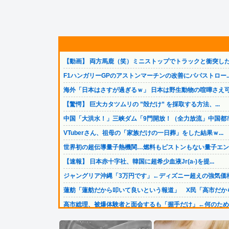
【動画】 両方馬鹿（笑）ミニストップでトラックと衝突した.
F1ハンガリーGPのアストンマーチンの改善にパパストロー..
海外「日本はさすが過ぎるｗ」 日本は野生動物の喧嘩さえ可.
【驚愕】 巨大カタツムリの ”殻だけ” を採取する方法、...
中国「大洪水！」三峡ダム「9門開放！（全力放流」中国都市.
VTuberさん、祖母の「家族だけの一日葬」をした結果ｗ...
世界初の超伝導量子熱機関…燃料もピストンもない量子エンジ.
【速報】 日本赤十字社、韓国に超希少血液Jr(a-)を提...
ジャングリア沖縄「3万円です」←ディズニー超えの強気価格.
蓮舫「蓮舫だから叩いて良いという報道」 X民「高市だから.
高市総理、被爆体験者と面会するも「握手だけ」←何のために.
佐藤二朗、橋本愛との騒動で主演映画が完全白紙へｗｗｗｗ