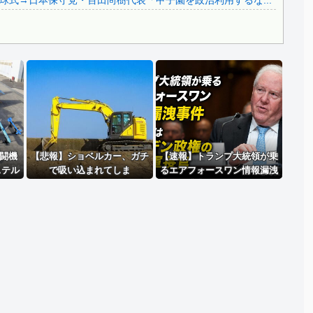
式→日本保守党・百田尚樹代表「甲子園を政治利用するな...
Powered by livedoor 相互RSS
戦闘機
【悲報】ショベルカー、ガチ
【速報】トランプ大統領が乗
ステル
で吸い込まれてしま
るエアフォースワン情報漏洩
誇る
う・・・・・
事件、流出元はバイデン政権
ー」
の空軍長官と判明「アクセス
権を取り消す」