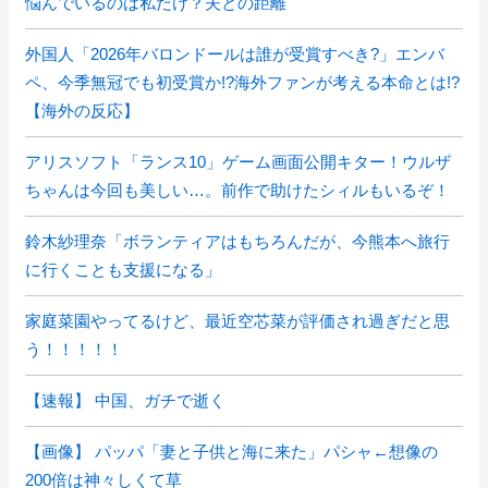
悩んでいるのは私だけ？夫との距離
外国人「2026年バロンドールは誰が受賞すべき?」エンバ
ペ、今季無冠でも初受賞か!?海外ファンが考える本命とは!?
【海外の反応】
アリスソフト「ランス10」ゲーム画面公開キター！ウルザ
ちゃんは今回も美しい…。前作で助けたシィルもいるぞ！
鈴木紗理奈「ボランティアはもちろんだが、今熊本へ旅行
に行くことも支援になる」
家庭菜園やってるけど、最近空芯菜が評価され過ぎだと思
う！！！！！
【速報】 中国、ガチで逝く
【画像】 パッパ「妻と子供と海に来た」パシャ←想像の
200倍は神々しくて草