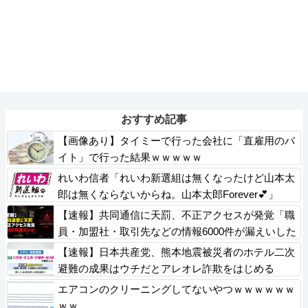
おすすめ記事
【画像あり】タイミーで行った会社に「直雇用のバ
イト」で行った結果ｗｗｗｗｗ
れいわ信者「れいわ新選組は無くなったけど山本太
郎は無くならないからね。山本太郎Forever💕」
【速報】共同通信に天罰、不正アクセスが発覚「職
員・加盟社・取引先などの情報6000件が漏えいした
可能性」
【速報】日本共産党、熊本地震被災者のホテル二次
避難の成果はウチだとアレオレ詐欺をはじめる
エアコンのクリーニングしてないやつｗｗｗｗｗｗ
ｗｗ