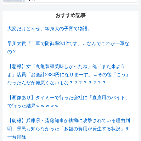
おすすめ記事
大変だけど幸せ。等身大の子育て物語。
早川太貴『二軍で防御率9.12です』←なんでこれが一軍な
の？
【悲報】女「丸亀製麺美味しかったね」俺「また来よう
よ」店員「お会計2380円になりまーす」→その後『こう』
なったんだが俺悪くないよな？？？？？？？？
【画像あり】タイミーで行った会社に「直雇用のバイト」
で行った結果ｗｗｗｗｗ
【朗報】兵庫県・斎藤知事が執拗に攻撃されている理由判
明、県民も知らなかった「多額の費用が発生する状況」を
一斉排除