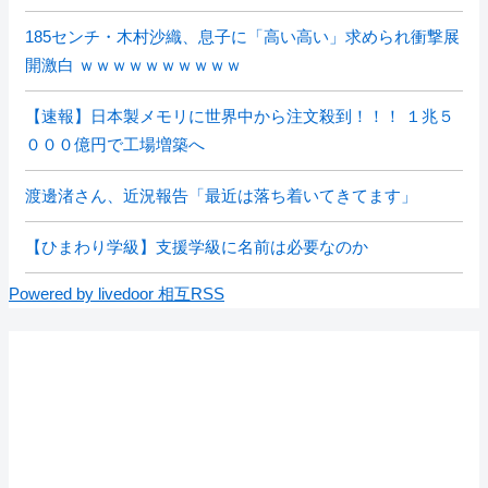
185センチ・木村沙織、息子に「高い高い」求められ衝撃展
開激白 ｗｗｗｗｗｗｗｗｗｗ
【速報】日本製メモリに世界中から注文殺到！！！ １兆５
０００億円で工場増築へ
渡邊渚さん、近況報告「最近は落ち着いてきてます」
【ひまわり学級】支援学級に名前は必要なのか
Powered by livedoor 相互RSS