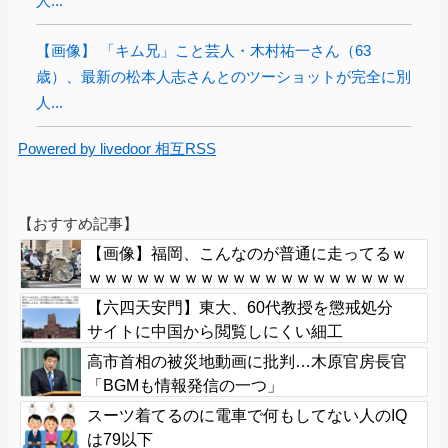
人...
【画像】 「キム兄」こと芸人・木村祐一さん（63
歳）、最新の松本人志さんとのツーショットが完全に別
人...
Powered by livedoor 相互RSS
【おすすめ記事】
【画像】福岡、こんなのが普通に走ってるｗ
ｗｗｗｗｗｗｗｗｗｗｗｗｗｗｗｗｗｗｗｗ
ｗｗｗｗｗｗｗｗｗｗｗｗｗｗｗｗｗｗｗ
【六四天安門】東大、60代教授を懲戒処分
サイトに中国から閲覧しにくい細工
高市首相の被災地動画に批判…木原官房長官
「BGMも情報発信の一つ」
スーツ着てるのに電車で何もしてない人のIQ
は79以下