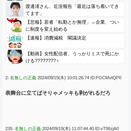
渡邊渚さん、近況報告「最近は落ち着いてき
てます」
【悲報】若者「転勤とか無理」→企業、つい
に制度を変え始める
【速報】消費減税 閣議決定
【動画】女性配信者、うっかりミスで死にか
ける????????‍♀
2:
名無しの正義
2024/09/19(木) 10:01:26.74 ID:FGCMvtQP0
表舞台に立てばそりゃメッキも剥がれるだろ
235:
名無しの正義
2024/09/19(木) 11:07:44.40 ID:vT9IIzjA0