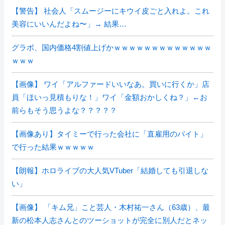
【警告】 社会人「スムージーにキウイ皮ごと入れよ。これ
美容にいいんだよね〜」→ 結果…
グラボ、国内価格4割値上げかｗｗｗｗｗｗｗｗｗｗｗｗｗ
ｗｗｗ
【画像】 ワイ「アルファードいいなあ。買いに行くか」店
員「ほいっ見積もりな！」ワイ「金額おかしくね？」←お
前らもそう思うよな？？？？？
【画像あり】タイミーで行った会社に「直雇用のバイト」
で行った結果ｗｗｗｗｗ
【朗報】ホロライブの大人気VTuber「結婚しても引退しな
い」
【画像】 「キム兄」こと芸人・木村祐一さん（63歳）、最
新の松本人志さんとのツーショットが完全に別人だとネッ