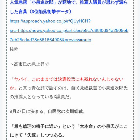
人気急落「小泉進次郎」が窮地で、推薦人議員が思わず漏ら
した言葉《3位陥落衝撃データ》
https://approach.yahoo.co.jp/r/QUyHCH?
src=https://news.yahoo.co.jp/articles/e5c7d88f0d94a2505eb
7eb25cdad78e561664905&preview=auto
抜粋
＞高市氏の急上昇で
「ヤバイ、このままでは決選投票にも残れないんじゃない
か」
と真っ青な顔で話すのは、自民党総裁選で小泉進次郎氏
の推薦人となっているX議員だ。
9月27日に決まる、自民党の次期総裁。
「最も総理の椅子に近い」という「大本命」の小泉氏がここ
にきて「失速」しつつある。