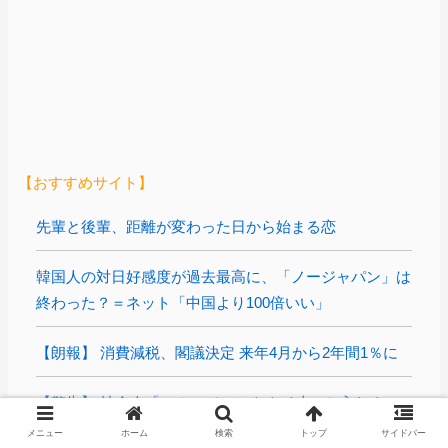
【おすすめサイト】
先輩と後輩、距離が変わった日から始まる恋
韓国人の対日好感度が過去最高に、「ノージャパン」は
終わった？＝ネット「中国より100倍いい」
【朗報】 消費減税、閣議決定 来年4月から2年間1％に
【警告】 社会人「スムージーにキウイ皮ごと入れよ。
これ美容にいいんだよね〜」→ 結果…
メニュー
ホーム
検索
トップ
サイドバー