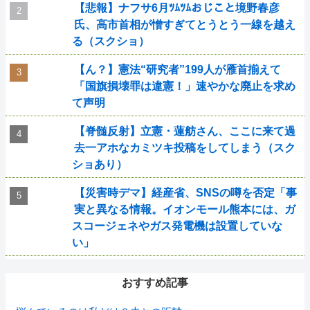
【悲報】ナフサ6月ﾂﾑﾂﾑおじこと境野春彦
氏、高市首相が憎すぎてとうとう一線を越え
る（スクショ）
【ん？】憲法“研究者”199人が雁首揃えて
「国旗損壊罪は違憲！」速やかな廃止を求め
て声明
【脊髄反射】立憲・蓮舫さん、ここに来て過
去一アホなカミツキ投稿をしてしまう（スク
ショあり）
【災害時デマ】経産省、SNSの噂を否定「事
実と異なる情報。イオンモール熊本には、ガ
スコージェネやガス発電機は設置していな
い」
おすすめ記事